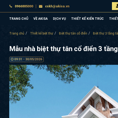
0966885000
cskh@akisa.vn
TRANG CHỦ
VỀ AKISA
DỊCH VỤ
THIẾT KẾ KIẾN TRÚC
THIẾ
Trang chủ
Thiết kế biệt thự
Biệt thự tân cổ điển
Biệt thự 3 tầng t
Mẫu nhà biệt thự tân cổ điển 3 tầ
09:01 - 30/05/2026