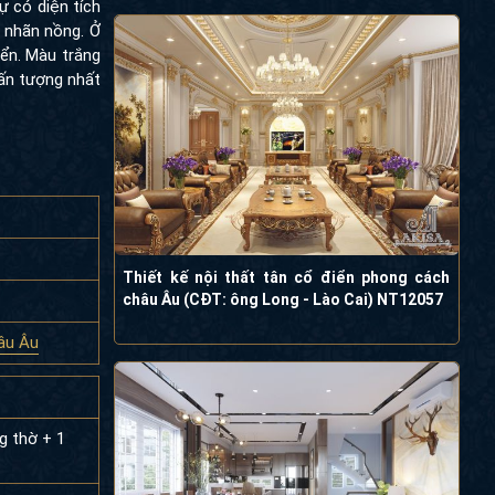
ự có diện tích
g nhãn nồng. Ở
iển. Màu trắng
ấn tượng nhất
Thiết kế nội thất tân cổ điển phong cách
châu Âu (CĐT: ông Long - Lào Cai) NT12057
âu Âu
g thờ + 1