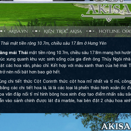
i Thái mặt tiền rộng 10.7m, chiều sâu 17.8m ở Hưng Yên
tầng mái Thái
mặt tiền rộng 10.7m, chiều sâu 17.8m mang hơi hướn
trúc xung quanh khu vực sinh sống của gia đình ông Thủy. Ngôi nh
bật các hoa văn, phào chỉ. Kết hợp với màu xanh than của hệ mái 
rở nên nổi bật hơn bao giờ hết.
 chi tiết thức Cột Corinth thức cột hoa mĩ nhất và tỉ mỉ, công
ằng các chi tiết hoa lá, lá là các loại lá phiến thảo hình xoắn ốc 
oa văn đắp nổi tỉ mỉ hình bông hoa xinh đẹp tạo điểm nhấn sâu sắ
ẫn vào sảnh chính được lát đá marble, hai bên đặt 2 chậu hoa xin