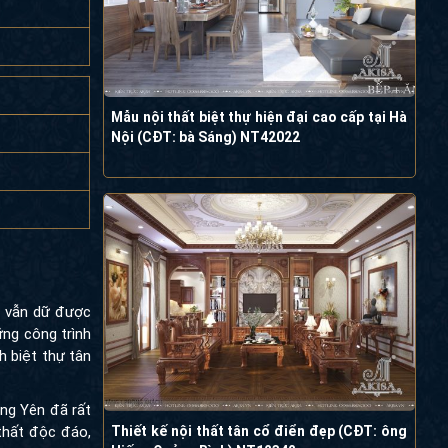
Mẫu nội thất biệt thự hiện đại cao cấp tại Hà
Nội (CĐT: bà Sáng) NT42022
ó vẫn dữ được
ững công trình
h biệt thự tân
ưng Yên đã rất
thất độc đáo,
Thiết kế nội thất tân cổ điển đẹp (CĐT: ông