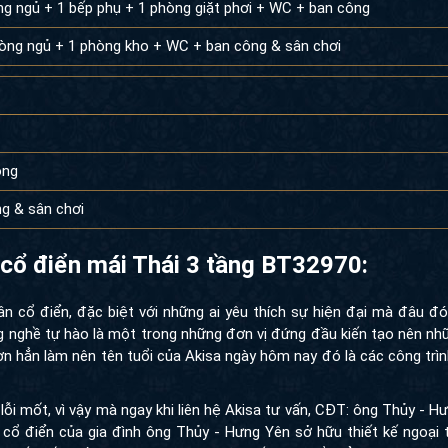
g ngủ + 1 bếp phụ + 1 phòng giặt phơi + WC + ban công
phòng ngủ + 1 phòng kho + WC + ban công & sân chơi
ông
g & sân chơi
n cổ điển mái Thái 3 tầng BT32970:
ân cổ điển, đặc biệt với những ai yêu thích sự hiện đại mà đâu đ
ong nghề tự hào là một trong những đơn vị đứng đầu kiến tạo nên nh
n hẳn làm nên tên tuổi của Akisa ngày hôm nay đó là các công trìn
 lỗi mốt, vì vậy mà ngay khi liên hệ Akisa tư vấn, CĐT: ông Thủy - H
 cổ điển của gia đình ông Thủy - Hưng Yên sở hữu thiết kế ngoại 