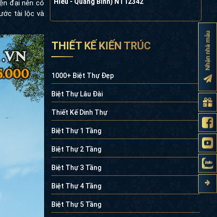
Hiếu - Quảng Bình) NT12342
iện đại nên có
ớc tài lộc và
Nhận nhà mẫu
THIẾT KẾ KIẾN TRÚC
1000+ Biệt Thự Đẹp
Biệt Thự Lâu Đài
Thiết Kế Dinh Thự
Biệt Thự 1 Tầng
Biệt Thự 2 Tầng
Biệt Thự 3 Tầng
Biệt Thự 4 Tầng
Biệt Thự 5 Tầng