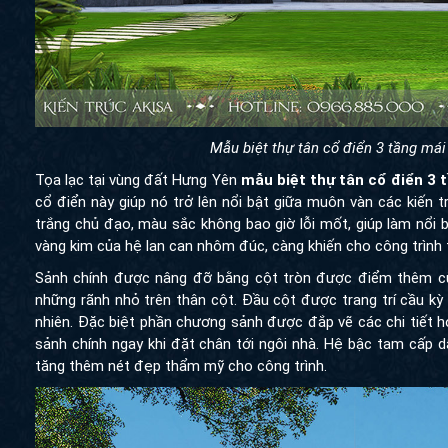
Mẫu biệt thự tân cổ điển 3 tầng má
Tọa lạc tại vùng đất Hưng Yên
mẫu biệt thự tân cổ điển 3 
cổ điển này giúp nó trở lên nổi bật giữa muôn vàn các kiến 
trắng chủ đạo, màu sắc không bao giờ lỗi mốt, giúp làm nổi 
vàng kim của hệ lan can nhôm đúc, càng khiến cho công trình t
Sảnh chính được nâng đỡ bằng cột tròn được điểm thêm cùng
những rãnh nhỏ trên thân cột. Đầu cột được trang trí cầu kỳ b
nhiên. Đặc biệt phần chương sảnh được đắp vẽ các chi tiết h
sảnh chính ngay khi đặt chân tới ngôi nhà. Hệ bậc tam cấp d
tăng thêm nét đẹp thẩm mỹ cho công trình.