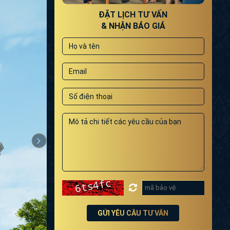
ĐẶT LỊCH TƯ VẤN
& NHẬN BÁO GIÁ
GỬI YÊU CẦU TƯ VẤN