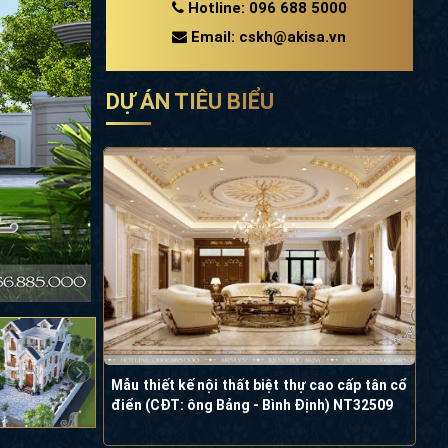
Hotline: 096 688 5000
Email: cskh@akisa.vn
DỰ ÁN TIÊU BIỂU
Mẫu thiết kế nội thất biệt thự cao cấp tân cổ
điển (CĐT: ông Bảng - Bình Định) NT32509