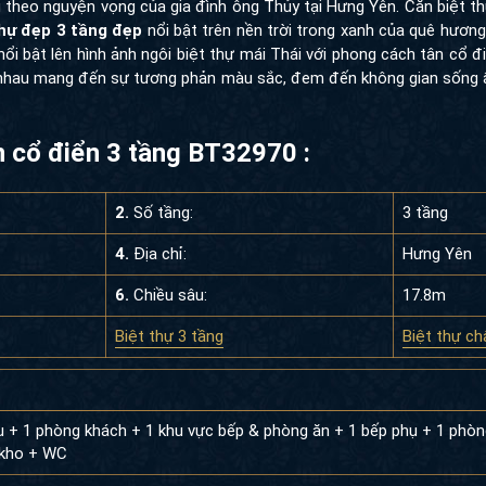
g theo nguyện vọng của gia đình ông Thủy tại Hưng Yên. Căn biệt th
hự đẹp 3 tầng đẹp
nổi bật trên nền trời trong xanh của quê hươn
 bật lên hình ảnh ngôi biệt thự mái Thái với phong cách tân cổ đ
i nhau mang đến sự tương phản màu sắc, đem đến không gian sống 
ân cổ điển 3 tầng BT32970 :
2.
Số tầng:
3 tầng
4.
Địa chỉ:
Hưng Yên
6.
Chiều sâu:
17.8m
Biệt thự 3 tầng
Biệt thự ch
ụ + 1 phòng khách + 1 khu vực bếp & phòng ăn + 1 bếp phụ + 1 phòn
 kho + WC