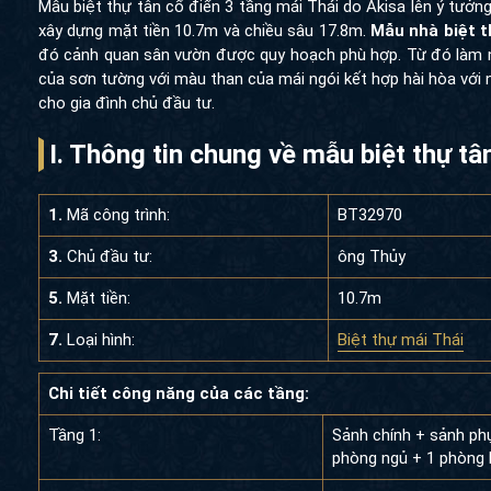
Mẫu biệt thự tân cổ điển 3 tầng mái Thái do Akisa lên ý tưởn
xây dựng mặt tiền 10.7m và chiều sâu 17.8m.
Mẫu nhà biệt t
đó cảnh quan sân vườn được quy hoạch phù hợp. Từ đó làm nổi
của sơn tường với màu than của mái ngói kết hợp hài hòa vớ
cho gia đình chủ đầu tư.
I. Thông tin chung về mẫu biệt thự t
1.
Mã công trình:
BT32970
3.
Chủ đầu tư:
ông Thủy
5.
Mặt tiền:
10.7m
7.
Loại hình:
Biệt thự mái Thái
Chi tiết công năng của các tầng:
Tầng 1:
Sảnh chính + sảnh ph
phòng ngủ + 1 phòng