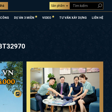
Nhà
Sản phẩm
 CÔNG
DỰ ÁN 3 MIỀN
VIDEO
TƯ VẤN XÂY DỰNG
LIÊN HỆ
) BT32970