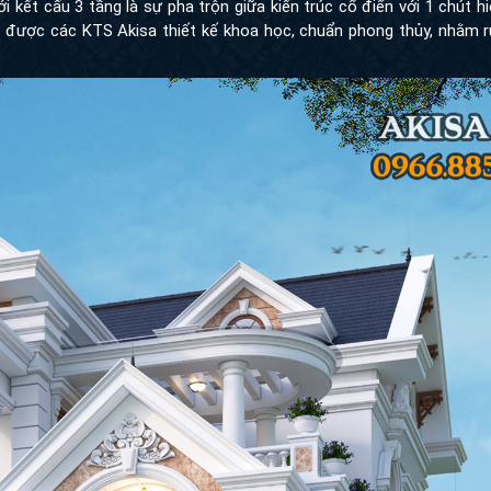
 kết cấu 3 tầng là sự pha trộn giữa kiến trúc cổ điển với 1 chút h
 được các KTS Akisa thiết kế khoa học, chuẩn phong thủy, nhằm rư