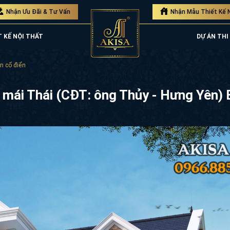
Nhận Ưu Đãi & Tư Vấn
Nhận Mẫu Thiết Kế 
T KẾ NỘI THẤT
DỰ ÁN THI
ân cổ điển
ng mái Thái (CĐT: ông Thủy - Hưng Yên