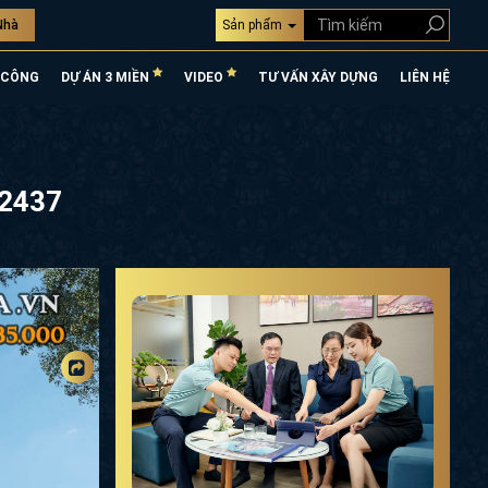
Nhà
Sản phẩm
 CÔNG
DỰ ÁN 3 MIỀN
VIDEO
TƯ VẤN XÂY DỰNG
LIÊN HỆ
12437