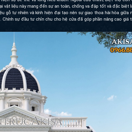
i vật liệu này mang đến sự an toàn, chống va đập tốt và đặc biệt l
ệu gỗ tự nhiên và kính hiện đại tạo nên sự giao thoa hài hòa giữa 
hi. Chính sự đầu tư chỉn chu cho hệ cửa đã góp phần nâng cao giá 