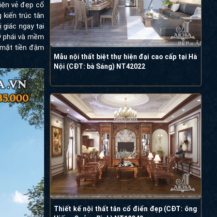
iện vẻ đẹp cổ
 kiến trúc tân
 giác ngay tại
uý phái và mềm
ể mặt tiền đậm
Mẫu nội thất biệt thự hiện đại cao cấp tại Hà
Nội (CĐT: bà Sáng) NT42022
Thiết kế nội thất tân cổ điển đẹp (CĐT: ông