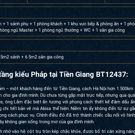
h + 1 sảnh phụ + 1 phòng khách + 1 khu vực bếp & phòng ăn + 1 ph
1 phòng ngủ Master + 1 phòng ngủ thường + WC + 1 sân gia công
.5m2 sảnh + 6.5m2 sân gia công
 tầng kiểu Pháp tại Tiền Giang BT12437:
 Lắm – một khách hàng đến từ Tiền Giang, cách Hà Nội hơn 1.500km –
 cho gia đình mình. Dù chưa từng gặp mặt trực tiếp, nhưng qua quá 
e, ông Lắm đặc biệt ấn tượng với phong cách thiết kế đậm dấu ấn 
chi tiết bản vẽ mà Akisa thể hiện. Niềm tin ấy không đến từ sự gần 
g cách phục vụ. Chính điều đó đã trở thành chiếc cầu nối vô hình
y không gian sống trong mơ của gia đình mình.
nh nhờ vào hệ cột trụ tròn kép chắc khỏe, được bố trí cân xứng nâ