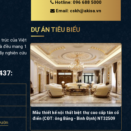
Hotline: 096 688 5000
Email: cskh@akisa.vn
DỰ ÁN TIÊU BIỂU
 trúc của Việt
hà đều mang 1
ãy nghiên cứu
437:
Mẫu thiết kế nội thất biệt thự cao cấp tân cổ
điển (CĐT: ông Bảng - Bình Định) NT32509
vườn