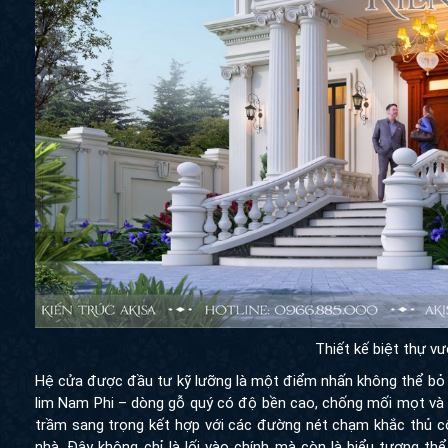
Thiết kế biệt thự v
Hệ cửa được đầu tư kỹ lưỡng là một điểm nhấn không thể bỏ qu
lim Nam Phi – dòng gỗ quý có độ bền cao, chống mối mọt và 
trầm sang trọng kết hợp với các đường nét chạm khắc thủ côn
nhà. Đây không chỉ là lối vào chính mà còn là biểu tượng thể