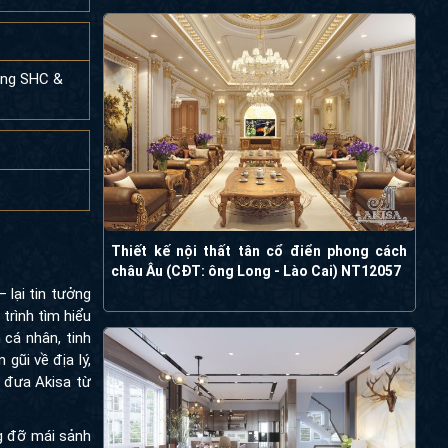
òng SHC &
Thiết kế nội thất tân cổ điển phong cách
châu Âu (CĐT: ông Long - Lào Cai) NT12057
 lại tin tưởng
trình tìm hiểu
cá nhân, tinh
gũi về địa lý,
 đưa Akisa từ
ng đỡ mái sảnh