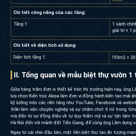
Chi tiết công năng của các tầng:
Tầng 1:
1 sảnh chín
giải trí + 
Chi tiết về diện tích sử dụng:
Diện tích tầng 1:
193m2 + 20
II. Tổng quan về mẫu biệt thự vườn 1
Giữa hàng trăm đơn vị thiết kế trên thị trường hiện nay, ông
lựa chọn Kiến trúc Akisa làm đơn vị đồng hành kiến tạo mái ấm
kỹ lưỡng trên các nền tảng như YouTube, Facebook và websit
thần làm việc chuyên nghiệp và sự chăm chút tỉ mỉ trong từng 
mà đến từ sự đồng điệu về tư duy thẩm mỹ và sự tận tâm tron
Hà Nội đến với mảnh đất Tiền Giang, để cùng ông Lắm dựng xâ
Ngay từ cái nhìn đầu tiên, mặt tiền biệt thự tạo ấn tượng mạ