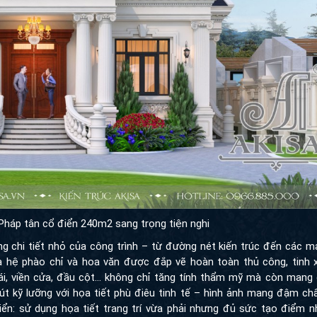
 Pháp tân cổ điển 240m2 sang trọng tiện nghi
ng chi tiết nhỏ của công trình – từ đường nét kiến trúc đến các 
à hệ phào chỉ và hoa văn được đắp vẽ hoàn toàn thủ công, tinh x
ái, viền cửa, đầu cột… không chỉ tăng tính thẩm mỹ mà còn mang
t kỹ lưỡng với họa tiết phù điêu tinh tế – hình ảnh mang đậm ch
ển: sử dụng họa tiết trang trí vừa phải nhưng đủ sức tạo điểm n