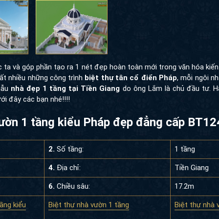
c ta và góp phần tạo ra 1 nét đẹp hoàn toàn mới trong văn hóa kiến
rất nhiều những công trình
biệt thự tân cổ điển Pháp
, mỗi ngôi n
 mẫu
nhà đẹp 1 tầng tại Tiền Giang
do ông Lắm là chủ đầu tư. H
ới đây các bạn nhé!!!!
 vườn 1 tầng kiểu Pháp đẹp đẳng cấp BT12
2.
Số tầng:
1 tầng
4.
Địa chỉ:
Tiền Giang
6.
Chiều sâu:
17.2m
tầng kiểu
Biệt thự nhà vườn 1 tầng
Biệt thự nhà 