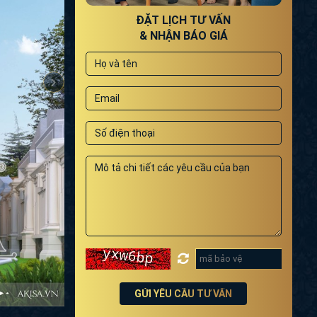
ĐẶT LỊCH TƯ VẤN
& NHẬN BÁO GIÁ
GỬI YÊU CẦU TƯ VẤN