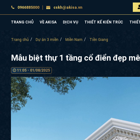
0966885000
cskh@akisa.vn
TRANG CHỦ
VỀ AKISA
DỊCH VỤ
THIẾT KẾ KIẾN TRÚC
THIẾ
Trang chủ
Dự án 3 miền
Miền Nam
Tiền Giang
Mẫu biệt thự 1 tầng cổ điển đẹp m
11:05 - 01/08/2025