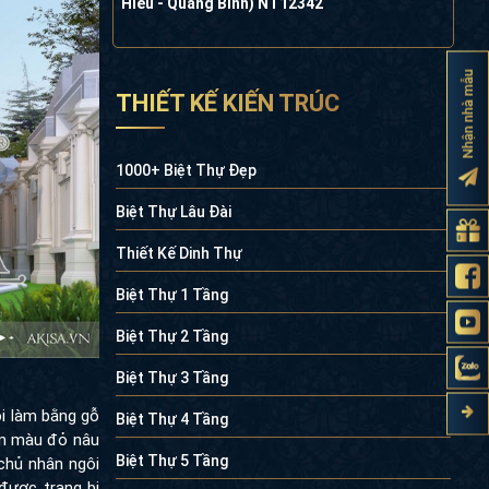
Hiếu - Quảng Bình) NT12342
Nhận nhà mẫu
THIẾT KẾ KIẾN TRÚC
1000+ Biệt Thự Đẹp
Biệt Thự Lâu Đài
Thiết Kế Dinh Thự
Biệt Thự 1 Tầng
Biệt Thự 2 Tầng
Biệt Thự 3 Tầng
ội làm bằng gỗ
Biệt Thự 4 Tầng
am màu đỏ nâu
Biệt Thự 5 Tầng
chủ nhân ngôi
 được trang bị