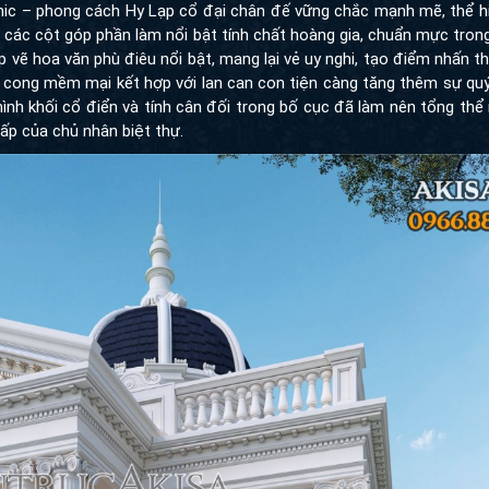
nic
– phong cách Hy Lạp cổ đại chân đế vững chắc mạnh mẽ, thể h
a các cột góp phần làm nổi bật tính chất hoàng gia, chuẩn mực trong
vẽ hoa văn phù điêu nổi bật, mang lại vẻ uy nghi, tạo điểm nhấn thị
ốn cong mềm mại kết hợp với lan can con tiện càng tăng thêm sự q
hình khối cổ điển và tính cân đối trong bố cục đã làm nên tổng th
cấp của chủ nhân biệt thự.