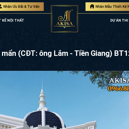
Nhận Ưu Đãi & Tư Vấn
Nhận Mẫu Thiết Kế 
T KẾ NỘI THẤT
DỰ ÁN THI
ê mẩn (CĐT: ông Lắm - Tiền Giang) BT