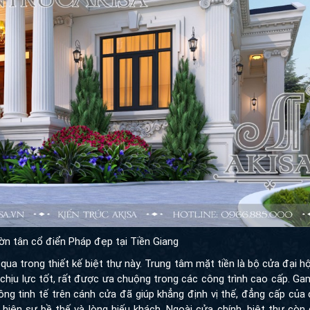
ườn tân cổ điển Pháp đẹp tại Tiền Giang
a trong thiết kế biệt thự này. Trung tâm mặt tiền là bộ cửa đại h
chịu lực tốt, rất được ưa chuộng trong các công trình cao cấp. G
g tinh tế trên cánh cửa đã giúp khẳng định vị thế, đẳng cấp của 
 hiện sự bề thế và lòng hiếu khách. Ngoài cửa chính, biệt thự còn