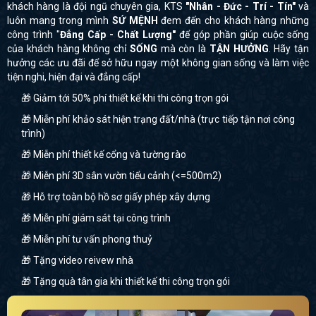
khách hàng là đội ngũ chuyên gia, KTS
"Nhân - Đức - Trí - Tín"
và
luôn mang trong mình
SỨ MỆNH
đem đến cho khách hàng những
công trình "
Đẳng Cấp - Chất Lượng"
để góp phần giúp cuộc sống
của khách hàng không chỉ
SỐNG
mà còn là
TẬN HƯỞNG
. Hãy tận
hưởng các ưu đãi để sở hữu ngay một không gian sống và làm việc
tiện nghi, hiện đại và đẳng cấp!
🎁 Giảm tới 50% phí thiết kế khi thi công trọn gói
🎁 Miễn phí khảo sát hiện trạng đất/nhà (trực tiếp tận nơi công
trình)
🎁 Miễn phí thiết kế cổng và tường rào
🎁 Miễn phí 3D sân vườn tiểu cảnh (<=500m2)
🎁 Hỗ trợ toàn bộ hồ sơ giấy phép xây dựng
🎁 Miễn phí giám sát tại công trình
🎁 Miễn phí tư vấn phong thuỷ
🎁 Tặng video reivew nhà
🎁 Tặng quà tân gia khi thiết kế thi công trọn gói