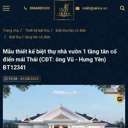
0966885000
cskh@akisa.vn
Trang chủ
Thiết kế biệt thự
Biệt thự tân cổ điển
Biệt thự 1 tầng tân cổ điển
Mẫu thiết kế biệt thự nhà vườn 1 tầng tân cổ
điển mái Thái (CĐT: ông Vũ - Hưng Yên)
BT12341
10:58 - 01/08/2025