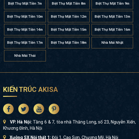
Biệt Thự Mặt Tiền 7m
Biệt Thự Mặt Tiền 8m
Biệt Thự Mặt Tiền 9m
Biệt Thự Mặt Tiền 10m
Biệt Thự Mặt Tiền 12m
Biệt Thự Mặt Tiền 13m
Biệt Thự Mặt Tiền 14m
Biệt Thự Mặt Tiền 15m
Biệt Thự Mặt Tiền 16m
Biệt Thự Mặt Tiền 17m
Biệt Thự Mặt Tiền 18m
Nhà Mái Nhật
Nhà Mái Thái
KIẾN TRÚC AKISA
VP. Hà Nội:
Tầng 6 & 7, tòa nhà Thăng Long, số 23, Nguyễn Xiển,
Khương Đình, Hà Nội
Xưởng SX Nội thất 1:
Đội 1, Cao Sơn, Chương Mỹ, Hà Nội