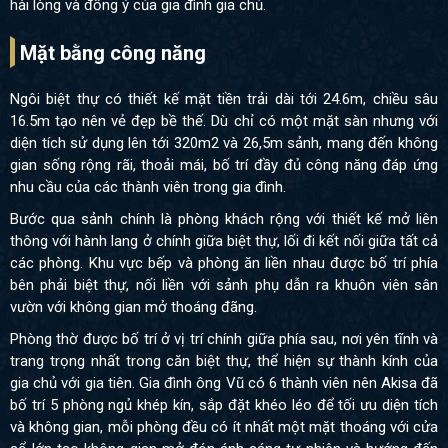
hài lòng và đồng ý của gia đình gia chủ.
Mặt bằng công năng
Ngôi biệt thự có thiết kế mặt tiền trải dài tới 24.6m, chiều sâu
16.5m tạo nên vẻ đẹp bề thế. Dù chỉ có một mặt sàn nhưng với
diện tích sử dụng lên tới 320m2 và 26,5m sảnh, mang đến không
gian sống rộng rãi, thoải mái, bố trí đầy đủ công năng đáp ứng
nhu cầu của các thành viên trong gia đình.
Bước qua sảnh chính là phòng khách rộng với thiết kế mở liên
thông với hành lang ở chính giữa biệt thự, lối đi kết nối giữa tất cả
các phòng. Khu vực bếp và phòng ăn liền nhau được bố trí phía
bên phải biệt thự, nối liền với sảnh phụ dẫn ra khuôn viên sân
vườn với không gian mở thoáng đãng.
Phòng thờ được bố trí ở vị trí chính giữa phía sau, nơi yên tĩnh và
trang trọng nhất trong căn biệt thự, thể hiện sự thành kính của
gia chủ với gia tiên. Gia đình ông Vũ có 6 thành viên nên Akisa đã
bố trí 5 phòng ngủ khép kín, sắp đặt khéo léo để tối ưu diện tích
và không gian, mỗi phòng đều có ít nhất một mặt thoáng với cửa