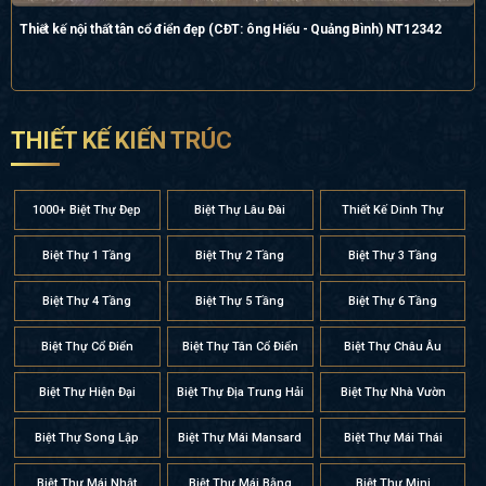
Thiết kế nội thất tân cổ điển đẹp (CĐT: ông Hiếu - Quảng Bình) NT12342
THIẾT KẾ KIẾN TRÚC
1000+ Biệt Thự Đẹp
Biệt Thự Lâu Đài
Thiết Kế Dinh Thự
Biệt Thự 1 Tầng
Biệt Thự 2 Tầng
Biệt Thự 3 Tầng
Biệt Thự 4 Tầng
Biệt Thự 5 Tầng
Biệt Thự 6 Tầng
Biệt Thự Cổ Điển
Biệt Thự Tân Cổ Điển
Biệt Thự Châu Âu
Biệt Thự Hiện Đại
Biệt Thự Địa Trung Hải
Biệt Thự Nhà Vườn
Biệt Thự Song Lập
Biệt Thự Mái Mansard
Biệt Thự Mái Thái
Biệt Thự Mái Nhật
Biệt Thự Mái Bằng
Biệt Thự Mini