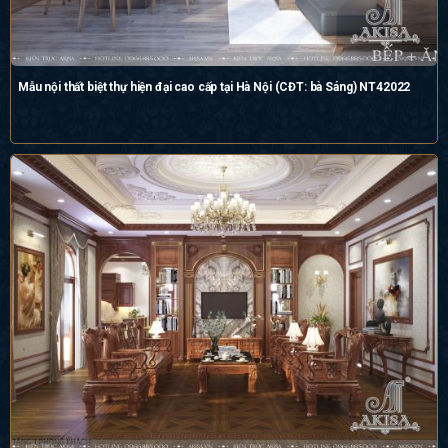
Mẫu nội thất biệt thự hiện đại cao cấp tại Hà Nội (CĐT: bà Sáng) NT42022