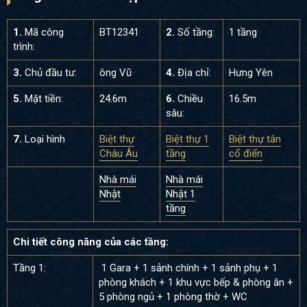
1.
Mã công
BT12341
2.
Số tầng:
1 tầng
trình:
3.
Chủ đầu tư:
ông Vũ
4.
Địa chỉ:
Hưng Yên
5.
Mặt tiền:
24.6m
6.
Chiều
16.5m
sâu:
7.
Loại hình
Biệt thự
Biệt thự 1
Biệt thự tân
Châu Âu
tầng
cổ điển
Nhà mái
Nhà mái
Nhật
Nhật 1
tầng
Chi tiết công năng của các tầng:
Tầng 1:
1 Gara + 1 sảnh chính + 1 sảnh phụ + 1
phòng khách + 1 khu vực bếp & phòng ăn +
5 phòng ngủ + 1 phòng thờ + WC