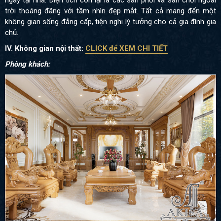
ngay tại nhà. Diện tích còn lại là các sân phơi và sân chơi ngoài
trời thoáng đãng với tầm nhìn đẹp mắt. Tất cả mang đến một
không gian sống đẳng cấp, tiện nghi lý tưởng cho cả gia đình gia
chủ.
IV. Không gian nội thất:
CLICK để XEM CHI TIẾT
Phòng khách: