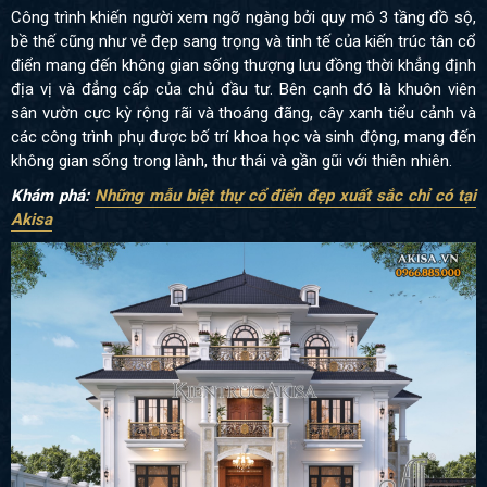
Công trình khiến người xem ngỡ ngàng bởi quy mô 3 tầng đồ sộ,
bề thế cũng như vẻ đẹp sang trọng và tinh tế của kiến trúc tân cổ
điển mang đến không gian sống thượng lưu đồng thời khẳng định
địa vị và đẳng cấp của chủ đầu tư. Bên cạnh đó là khuôn viên
sân vườn cực kỳ rộng rãi và thoáng đãng, cây xanh tiểu cảnh và
các công trình phụ được bố trí khoa học và sinh động, mang đến
không gian sống trong lành, thư thái và gần gũi với thiên nhiên.
Khám phá:
Những mẫu biệt thự cổ điển đẹp xuất sắc chỉ có tại
Akisa