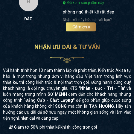
Đ
Đã xem sản phẩm này
phòng ngủ thiết kế rất đẹp
ĐÀO
Nhận xét này hữu ích với bạn?
Cảm ơn
0
NHẬN ƯU ĐÃI & TƯ VẤN
Với hành trình hơn 10 năm thành lập và phát triển, Kiến trúc Akisa tự
hào là một trong những đơn vị hàng đầu Việt Nam trong lĩnh vực
thiết kế, thi công kiến trúc & nội thất trọn gói. Đồng hành cùng quý
khách hàng là đội ngũ chuyên gia, KTS
"Nhân - Đức - Trí - Tín"
và
luôn mang trong mình
SỨ MỆNH
đem đến cho khách hàng những
công trình "
Đẳng Cấp - Chất Lượng"
để góp phần giúp cuộc sống
của khách hàng không chỉ
SỐNG
mà còn là
TẬN HƯỞNG
. Hãy tận
hưởng các ưu đãi để sở hữu ngay một không gian sống và làm việc
tiện nghi, hiện đại và đẳng cấp!
🎁 Giảm tới 50% phí thiết kế khi thi công trọn gói