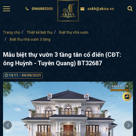
0966885000
cskh@akisa.vn
Trang chủ
Thiết kế biệt thự
Biệt thự nhà vườn
Biệt thự nhà vườn 3 tầng
Mẫu biệt thự vườn 3 tầng tân cổ điển (CĐT:
ông Huỳnh - Tuyên Quang) BT32687
14:11 - 04/08/2025