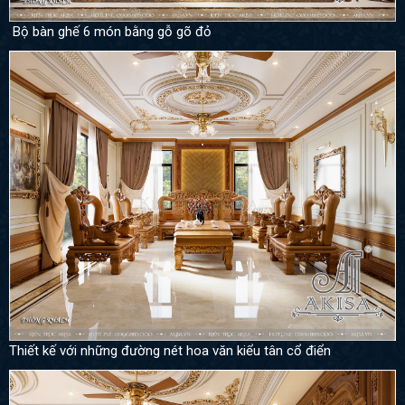
Bộ bàn ghế 6 món bằng gỗ gõ đỏ
Thiết kế với những đường nét hoa văn kiểu tân cổ điển