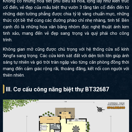
Không có những hoạ tiết phù điêu xa hoa, lộng lẫy như kiến trúc
cổ điển, vẻ đẹp của mẫu biệt thự vườn 3 tầng tân cổ điển đến từ
những diện tường phẳng được chia tỷ lệ vàng chuẩn mực, những
thức cột bề thế cùng các đường phào chỉ nhẹ nhàng, tinh tế. Bên
cạnh đó là những hoa văn bằng nhôm đúc nghệ thuật ánh kim
tinh xảo, mang đến vẻ đẹp sang trọng và quý phái cho công
trình.
Không gian mở cũng được chú trọng với hệ thống cửa sổ kính
Xingfa sang trọng. Các cửa kính sát đất với diện tích lớn giúp ánh
sáng tự nhiên và gió trời tràn ngập vào từng căn phòng đồng thời
mang đến cảm giác rộng rãi, thoáng đãng, kết nối con người với
thiên nhiên.
III. Cơ cấu công năng biệt thự BT32687