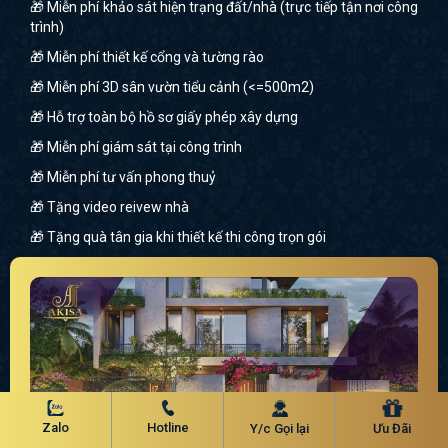
🎁 Miễn phí khảo sát hiện trạng đất/nhà (trực tiếp tận nơi công
trình)
🎁 Miễn phí thiết kế cổng và tường rào
🎁 Miễn phí 3D sân vườn tiểu cảnh (<=500m2)
🎁 Hỗ trợ toàn bộ hồ sơ giấy phép xây dựng
🎁 Miễn phí giám sát tại công trình
🎁 Miễn phí tư vấn phong thuỷ
🎁 Tặng video reivew nhà
🎁 Tặng quà tân gia khi thiết kế thi công trọn gói
Zalo
Hotline
Y/c Gọi lại
Ưu Đãi