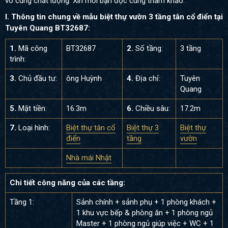
vô cùng chất lượng. Xin mời bạn đọc cùng tham khảo.
I. Thông tin chung về mẫu biệt thự vườn 3 tầng tân cổ điển tại
Tuyên Quang BT32687:
1.
Mã công
BT32687
2.
Số tầng:
3 tầng
trình:
3.
Chủ đầu tư:
ông Huỳnh
4.
Địa chỉ:
Tuyên
Quang
5.
Mặt tiền:
16.3m
6.
Chiều sâu:
17.2m
7.
Loại hình:
Biệt thự tân cổ
Biệt thự 3
Biệt thự
điển
tầng
vườn
Nhà mái Nhật
Chi tiết công năng của các tầng:
Tầng 1:
Sảnh chính + sảnh phụ + 1 phòng khách +
1 khu vực bếp & phòng ăn + 1 phòng ngủ
Master + 1 phòng ngủ giúp việc + WC + 1