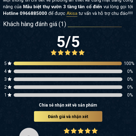
năng của
Mẫu biệt thự vườn 3 tầng tân cổ điển
vui lòng gọi tới
Hotline 0966885000
để được
Akisa
tư vấn và hỗ trợ chu đáo!!!!
Khách hàng đánh giá (
1
)
5
/5
5
100
%
4
0
%
3
0
%
2
0
%
1
0
%
Chia sẻ nhận xét về sản phẩm
Đánh giá và nhận xét