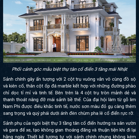
Phối cảnh góc mẫu biệt thự tân cổ điển 3 tầng mái Nhật
Sảnh chính gây ấn tượng với 2 cột trụ vuông vắn vô cùng đồ sộ
và kiên cố, thân cột ốp đá marble kết hợp với những đường phào
chỉ dọc tỉ mỉ và tinh tế. Bên trên là 4 cột trụ tròn mảnh dẻ và
thanh thoát nâng đỡ mái sảnh bề thế. Của đại hội làm từ gỗ lim
Nam Phi được điêu khắc tinh tế, nước sơn màu đỏ gụ càng thêm
sang trọng và quý phái dưới ánh đèn chùm pha lê cổ điển rực rỡ.
Sảnh phụ của ngôi biệt thự 3 tầng tân cổ điển hướng ra sân vườn
và gara để xe, tạo không gian thoáng đãng và thuận tiện khi đi lại
hằng ngày. Thiết kế tương tự với sảnh chính nhưng không kém