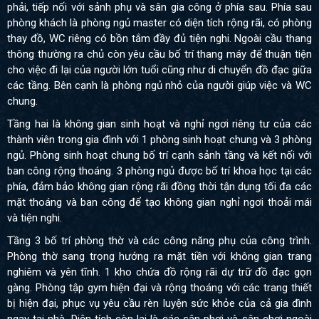
phải, tiếp nối với sảnh phụ và sân gia công ở phía sau. Phía sau
phòng khách là phòng ngủ master có diện tích rộng rãi, có phòng
thay đồ, WC riêng có bồn tắm đầy đủ tiện nghi. Ngoài cầu thang
thông thường ra chủ còn yêu cầu bố trí thang máy để thuận tiện
cho việc đi lại của người lớn tuổi cũng như di chuyển đồ đạc giữa
các tầng. Bên cạnh là phòng ngủ nhỏ của người giúp việc và WC
chung.
Tầng hai là không gian sinh hoạt và nghỉ ngơi riêng tư của các
thành viên trong gia đình với 1 phòng sinh hoạt chung và 3 phòng
ngủ. Phòng sinh hoạt chung bố trí cạnh sảnh tầng và kết nối với
ban công rộng thoáng. 3 phòng ngủ được bố trí khoa học tại các
phía, đảm bảo không gian rộng rãi đồng thời tận dụng tối đa các
mặt thoáng và ban công để tạo không gian nghỉ ngơi thoải mái
và tiện nghi.
Tầng 3 bố trí phòng thờ và các công năng phụ của công trình.
Phòng thờ sang trọng hướng ra mặt tiền với không gian trang
nghiêm và yên tĩnh. 1 kho chứa đồ rộng rãi dự trữ đồ đạc gọn
gàng. Phòng tập gym hiện đại và rộng thoáng với các trang thiết
bị hiện đại, phục vụ yêu cầu rèn luyện sức khỏe của cả gia đình