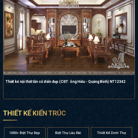
Thiết kế nội thất tân cổ điển đẹp (CĐT: ông Hiếu - Quảng Bình) NT12342
THIẾT KẾ KIẾN TRÚC
1000+ Biệt Thự Đẹp
Biệt Thự Lâu Đài
Thiết Kế Dinh Thự