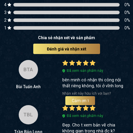
4
0
%
3
0
%
2
0
%
1
0
%
Chia sẻ nhận xét về sản phẩm
Đánh giá và nhận xét
BTA
Đã xem sản phẩm này
bên minh có nhận thi công nội
thất riêng không, tôi ở vĩnh long
Bùi Tuấn Anh
Nhận xét này hữu ích với bạn?
Cảm ơn
1
TBL
Đã xem sản phẩm này
Đẹp. Cho t xem bản vẽ chia
không gian trong nhà đc k?
Trần Bảo Long