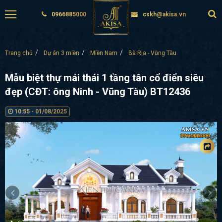
0966885000
cskh@akisa.vn
Trang chủ
Dự án 3 miền
Miền Nam
Bà Rịa - Vũng Tàu
Mẫu biệt thự mái thái 1 tầng tân cổ điển siêu
đẹp (CĐT: ông Ninh - Vũng Tàu) BT12436
10:55 - 01/08/2025