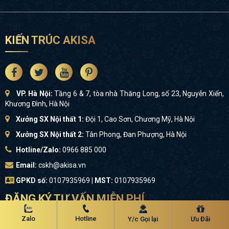
KIẾN TRÚC AKISA
VP. Hà Nội:
Tầng 6 & 7, tòa nhà Thăng Long, số 23, Nguyễn Xiển,
Khương Đình, Hà Nội
Xưởng SX Nội thất 1:
Đội 1, Cao Sơn, Chương Mỹ, Hà Nội
Xưởng SX Nội thất 2:
Tân Phong, Đan Phượng, Hà Nội
Hotline/Zalo:
0966 885 000
Email:
cskh@akisa.vn
GPKD số:
0107935969 |
MST:
0107935969
ĐĂNG KÝ TƯ VẤN MIỄN PHÍ
Zalo
Hotline
Y/c Gọi lại
Ưu Đãi