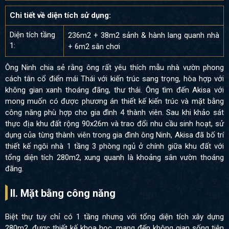
Chi tiết về diện tích sử dụng:
Diện tích tầng
236m2 + 38m2 sảnh & hành lang quanh nhà
1:
+ 6m2 sân chơi
Ông Ninh chia sẻ rằng ông rất yêu thích mẫu nhà vườn phong
cách tân cổ điển mái Thái với kiến trúc sang trọng, hòa hợp với
không gian xanh thoáng đãng, thư thái. Ông tìm đến Akisa với
mong muốn có được phương án thiết kế kiến trúc và mặt bằng
công năng phù hợp cho gia đình 4 thành viên. Sau khi khảo sát
thực địa khu đất rộng 90x26m và trao đổi nhu cầu sinh hoạt, sử
dụng của từng thành viên trong gia đình ông Ninh, Akisa đã bố trí
thiết kế ngôi nhà 1 tầng 3 phòng ngủ ở chính giữa khu đất với
tổng diện tích 280m2, xung quanh là khoảng sân vườn thoáng
đãng.
II. Mặt bằng công năng
Biệt thự tuy chỉ có 1 tầng nhưng với tổng diện tích xây dựng
280m2, được thiết kế khoa học, mang đến không gian sống tiện