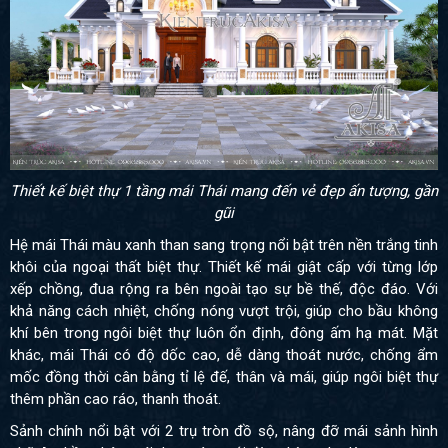
Thiết kế biệt thự 1 tầng mái Thái mang đến vẻ đẹp ấn tượng, gần
gũi
Hệ mái Thái màu xanh than sang trọng nổi bật trên nền trắng tinh
khôi của ngoại thất biệt thự. Thiết kế mái giật cấp với từng lớp
xếp chồng, đua rộng ra bên ngoài tạo sự bề thế, độc đáo. Với
khả năng cách nhiệt, chống nóng vượt trội, giúp cho bầu không
khí bên trong ngôi biệt thự luôn ổn định, đông ấm hạ mát. Mặt
khác, mái Thái có độ dốc cao, dễ dàng thoát nước, chống ẩm
mốc đồng thời cân bằng tỉ lệ đế, thân và mái, giúp ngôi biệt thự
thêm phần cao ráo, thanh thoát.
Sảnh chính nổi bật với 2 trụ tròn đồ sộ, nâng đỡ mái sảnh hình