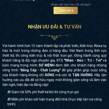
Nhận xét này hữu ích với bạn?
Cảm ơn
8
NHẬN ƯU ĐÃI & TƯ VẤN
Với hành trình hơn 10 năm thành lập và phát triển, Kiến trúc Akisa tự
hào là một trong những đơn vị hàng đầu Việt Nam trong lĩnh vực
thiết kế, thi công kiến trúc & nội thất trọn gói. Đồng hành cùng quý
khách hàng là đội ngũ chuyên gia, KTS
"Nhân - Đức - Trí - Tín"
và
luôn mang trong mình
SỨ MỆNH
đem đến cho khách hàng những
công trình "
Đẳng Cấp - Chất Lượng"
để góp phần giúp cuộc sống
của khách hàng không chỉ
SỐNG
mà còn là
TẬN HƯỞNG
. Hãy tận
hưởng các ưu đãi để sở hữu ngay một không gian sống và làm việc
tiện nghi, hiện đại và đẳng cấp!
🎁 Giảm tới 50% phí thiết kế khi thi công trọn gói
🎁 Miễn phí khảo sát hiện trạng đất/nhà (trực tiếp tận nơi công
trình)