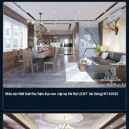
Mẫu nội thất biệt thự hiện đại cao cấp tại Hà Nội (CĐT: bà Sáng) NT42022