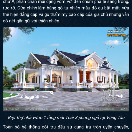
chữ A, phần chân mái dạng vòm với đèn chùm pha lê sang trọng,
rực rỡ. Cửa chính làm bằng gỗ tự nhiên màu đỏ gụ bắt mắt, vừa
thể hiện đẳng cấp và gu thẩm mỹ cao cấp của gia chủ nhưng vẫn
có nét gần gũi với thiên nhiên.
Biệt thự nhà vườn 1 tầng mái Thái 3 phòng ngủ tại Vũng Tàu
Toàn bộ hệ thống cột trụ đều sử dụng trụ tròn uyển chuyển,