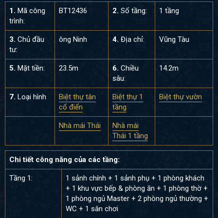
1.
Mã công
BT12436
2.
Số tầng:
1 tầng
trình:
3.
Chủ đầu
ông Ninh
4.
Địa chỉ:
Vũng Tàu
tư:
5.
Mặt tiền:
23.5m
6.
Chiều
14.2m
sâu:
7.
Loại hình
Biệt thự tân
Biệt thự 1
Biệt thự vườn
cổ điển
tầng
Nhà mái Thái
Nhà mái
Thái 1 tầng
Chi tiết công năng của các tầng:
Tầng 1:
1 sảnh chính + 1 sảnh phụ + 1 phòng khách
+ 1 khu vực bếp & phòng ăn + 1 phòng thờ +
1 phòng ngủ Master + 2 phòng ngủ thường +
WC + 1 sân chơi