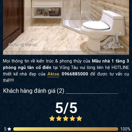
Mọi thông tin về kiến trúc & phong thủy của
Mẫu nhà 1 tầng 3
phòng ngủ tân cổ điển
tại Vũng Tàu vui lòng liên hệ HOTLINE
thiết kế nhà đẹp của
Akisa
:
0966885000
để được tư vấn cụ
thể!!!!
Khách hàng đánh giá (
2
)
5
/5
5
100
%