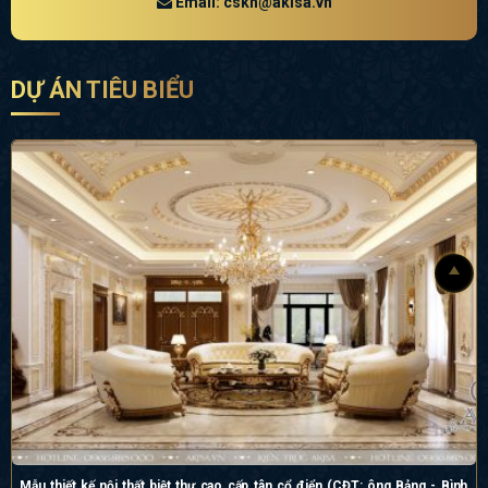
Email: cskh@akisa.vn
DỰ ÁN TIÊU BIỂU
Mẫu thiết kế nội thất biệt thự cao cấp tân cổ điển (CĐT: ông Bảng - Bình