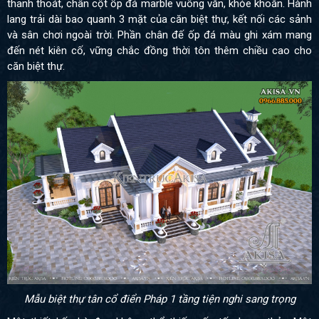
thanh thoát, chân cột ốp đá marble vuông vắn, khỏe khoắn. Hành
lang trải dài bao quanh 3 mặt của căn biệt thự, kết nối các sảnh
và sân chơi ngoài trời. Phần chân đế ốp đá màu ghi xám mang
đến nét kiên cố, vững chắc đồng thời tôn thêm chiều cao cho
căn biệt thự.
Mẫu biệt thự tân cổ điển Pháp 1 tầng tiện nghi sang trọng