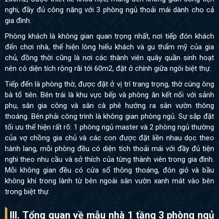
nghi, đầy đủ công năng với 3 phòng ngủ thoải mái dành cho cả
gia đình.
Phòng khách là không gian quan trọng nhất, nơi tiếp đón khách
đến chơi nhà, thể hiện lòng hiếu khách và gu thẩm mỹ của gia
chủ, đồng thời cũng là nơi các thành viên quây quần sinh hoạt
nên có diện tích rộng rãi tới 60m2, đặt ở chính giữa ngôi biệt thự.
Tiếp đến là phòng thờ, được đặt ở vị trí trang trọng, thờ cúng ông
bà tổ tiên. Bên trái là khu vực bếp và phòng ăn kết nối với sảnh
phụ, sân gia công và sân cà phê hướng ra sân vườn thông
thoáng. Bên phải công trình là không gian phòng ngủ. Sự sắp đặt
tối ưu thể hiện rất rõ: 1 phòng ngủ master và 2 phòng ngủ thường
của vợ chồng gia chủ và các con được đặt liền nhau dọc theo
hành lang, mỗi phòng đều có diện tích thoải mái với đầy đủ tiện
nghi theo nhu cầu và sở thích của từng thành viên trong gia đình.
Mỗi không gian đều có cửa sổ thông thoáng, đón gió và bầu
không khí trong lành từ bên ngoài sân vườn xanh mát vào bên
trong biệt thự.
III. Tổng quan về mẫu nhà 1 tầng 3 phòng ngủ