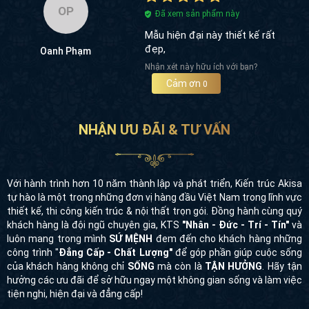
OP
Đã xem sản phẩm này
Mẫu hiện đại này thiết kế rất
đẹp,
Oanh Phạm
Nhận xét này hữu ích với bạn?
Cảm ơn
0
NHẬN ƯU ĐÃI & TƯ VẤN
Với hành trình hơn 10 năm thành lập và phát triển, Kiến trúc Akisa
tự hào là một trong những đơn vị hàng đầu Việt Nam trong lĩnh vực
thiết kế, thi công kiến trúc & nội thất trọn gói. Đồng hành cùng quý
khách hàng là đội ngũ chuyên gia, KTS
"Nhân - Đức - Trí - Tín"
và
luôn mang trong mình
SỨ MỆNH
đem đến cho khách hàng những
công trình "
Đẳng Cấp - Chất Lượng"
để góp phần giúp cuộc sống
của khách hàng không chỉ
SỐNG
mà còn là
TẬN HƯỞNG
. Hãy tận
hưởng các ưu đãi để sở hữu ngay một không gian sống và làm việc
tiện nghi, hiện đại và đẳng cấp!