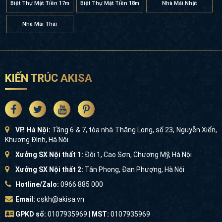
Biệt Thự Mặt Tiền 17m
Biệt Thự Mặt Tiền 18m
Nhà Mái Nhật
Nhà Mái Thái
KIẾN TRÚC AKISA
VP. Hà Nội:
Tầng 6 & 7, tòa nhà Thăng Long, số 23, Nguyễn Xiển,
Khương Đình, Hà Nội
Xưởng SX Nội thất 1:
Đội 1, Cao Sơn, Chương Mỹ, Hà Nội
Xưởng SX Nội thất 2:
Tân Phong, Đan Phượng, Hà Nội
Hotline/Zalo:
0966 885 000
Email:
cskh@akisa.vn
GPKD số:
0107935969 |
MST:
0107935969