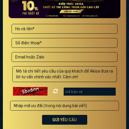
GỬI YÊU CẦU