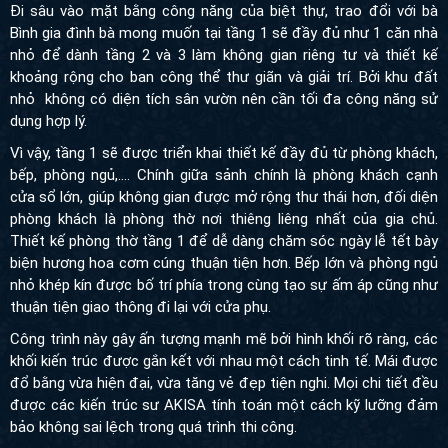
Đi sâu vào mặt bằng công năng của biệt thự, trao đổi với bà
Bình gia đình bà mong muốn tại tầng 1 sẽ đầy đủ như 1 căn nhà
nhỏ để dành tầng 2 và 3 làm không gian riêng tư và thiết kế
khoảng rộng cho ban công thể thư giãn và giải trí. Bởi khu đất
nhỏ không có diện tích sân vườn nên cần tối đa công năng sử
dụng hợp lý.
Vì vậy, tầng 1 sẽ được triển khai thiết kế đầy đủ từ phòng khách,
bếp, phòng ngủ,…. Chính giữa sảnh chính là phòng khách cạnh
cửa sổ lớn, giúp không gian được mở rộng thư thái hơn, đối diện
phòng khách là phòng thờ nơi thiêng liêng nhất của gia chủ.
Thiết kế phòng thờ tầng 1 để dễ dàng chăm sóc ngày lễ tết bày
biện hương hoa cơm cúng thuận tiện hơn. Bếp lớn và phòng ngủ
nhỏ khép kín được bố trí phía trong cùng tạo sự ấm áp cũng như
thuận tiện giao thông đi lại với cửa phụ.
Công trình này gây ấn tượng mạnh mẽ bởi hình khối rõ ràng, các
khối kiến trúc được gắn kết với nhau một cách tinh tế. Mái được
đổ bằng vừa hiện đại, vừa tăng vẻ đẹp tiện nghi.
Mọi chi tiết đều
được các kiến trúc sư AKISA tính toán một cách kỹ lưỡng đảm
bảo không sai lệch trong quá trình thi công.