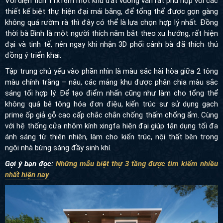
Với diện tích
11x16m một khu đất vuông vắn rất phù hợp với các
thiết kế biệt thự hiện đại mái bằng, để tổng thể được gọn gàng
không quá rườm rà thì đây có thể là lựa chọn hợp lý nhất. Đồng
thời bà Bình là một người thích nắm bắt theo xu hướng, rất hiện
đại và tinh tế, nên ngay khi nhận 3D phối cảnh bà đã thích thú
đồng ý triển khai.
Tập trung chủ yếu vào phần nhìn là màu sắc hài hòa giữa 2 tông
màu chính trắng – nâu, các mảng khu được phân chia màu sắc
sáng tối hợp lý. Để tạo điểm nhấn cũng như làm cho tổng thể
không quá bê tông hóa đơn điệu, kiến trúc sư sử dụng gạch
prime ốp giả gỗ cao cấp chắc chắn chống thấm chống ẩm. Cùng
với hệ thống cửa nhôm kính xingfa hiện đại giúp tận dụng tối đa
ánh sáng từ thiên nhiên, làm cho kiến trúc, nội thất bên trong
ngôi nhà bừng sáng đầy sinh khí.
Gợi ý bạn đọc:
Những mẫu biệt thự 3 tầng được tìm kiếm nhiều
nhất hiện nay