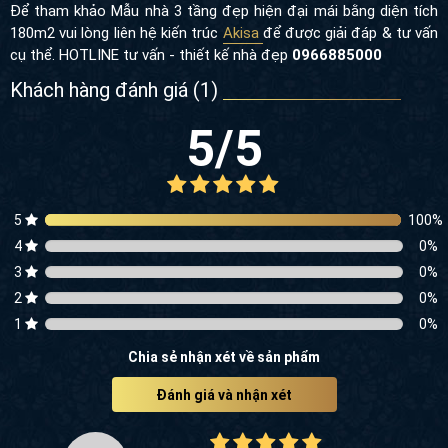
Để tham khảo Mẫu nhà 3 tầng đẹp hiện đại mái bằng diện tích
180m2 vui lòng liên hệ kiến trúc
Akisa
để được giải đáp & tư vấn
cụ thể. HOTLINE tư vấn - thiết kế nhà đẹp
0966885000
Khách hàng đánh giá (
1
)
5
/5
5
100
%
4
0
%
3
0
%
2
0
%
1
0
%
Chia sẻ nhận xét về sản phẩm
Đánh giá và nhận xét