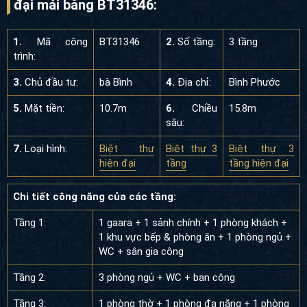
đại mái bằng BT31346:
1.
Mã công
BT31346
2.
Số tầng:
3 tầng
trình:
3.
Chủ đầu tư:
bà Bình
4.
Địa chỉ:
Bình Phước
5.
Mặt tiền:
10.7m
6.
Chiều
15.8m
sâu:
7.
Loại hình:
Biệt thự
Biệt thự 3
Biệt thự 3
hiện đại
tầng
tầng hiện đại
Chi tiết công năng của các tầng:
Tầng 1:
1 gaara + 1 sảnh chính + 1 phòng khách +
1 khu vực bếp & phòng ăn + 1 phòng ngủ +
WC + sân gia công
Tầng 2:
3 phòng ngủ + WC + ban công
Tầng 3:
1 phòng thờ + 1 phòng đa năng + 1 phòng