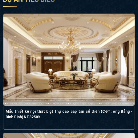
Mẫu thiết kế nội thất biệt thự cao cấp tân cổ điển (CĐT: ông Bảng -
Bình Định) NT32509