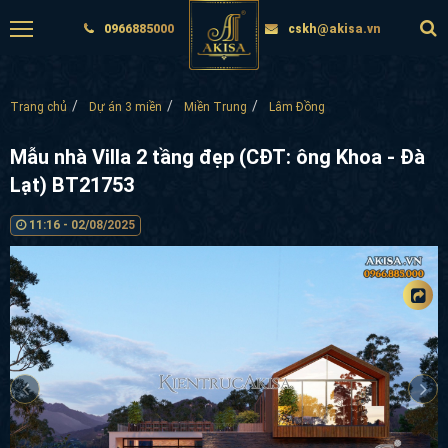
0966885000
cskh@akisa.vn
Trang chủ
Dự án 3 miền
Miền Trung
Lâm Đồng
Mẫu nhà Villa 2 tầng đẹp (CĐT: ông Khoa - Đà
Lạt) BT21753
11:16 - 02/08/2025