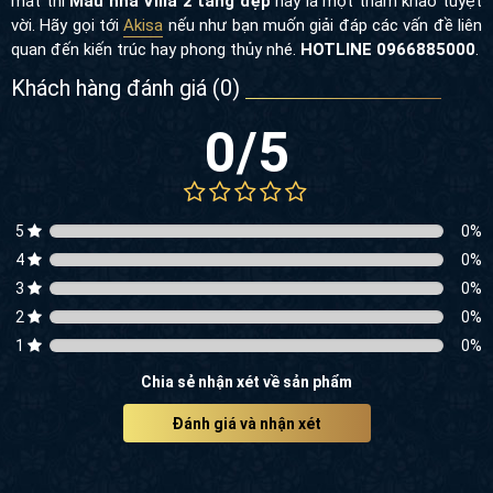
mát thì
Mẫu nhà Villa 2 tầng đẹp
này là một tham khảo tuyệt
vời. Hãy gọi tới
Akisa
nếu như bạn muốn giải đáp các vấn đề liên
quan đến kiến trúc hay phong thủy nhé.
HOTLINE 0966885000
.
Khách hàng đánh giá (
0
)
0
/5
5
0
%
4
0
%
3
0
%
2
0
%
1
0
%
Chia sẻ nhận xét về sản phẩm
Đánh giá và nhận xét