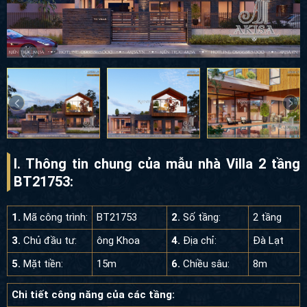
I. Thông tin chung của mẫu nhà Villa 2 tầng
BT21753:
1.
Mã công trình:
BT21753
2.
Số tầng:
2 tầng
3.
Chủ đầu tư:
ông Khoa
4.
Địa chỉ:
Đà Lạt
5.
Mặt tiền:
15m
6.
Chiều sâu:
8m
Chi tiết công năng của các tầng: