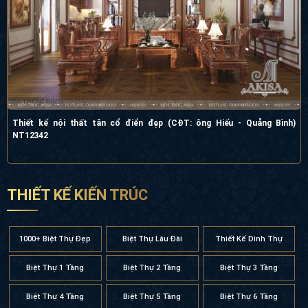
Thiết kế nội thất tân cổ điển đẹp (CĐT: ông Hiếu - Quảng Bình)
NT12342
THIẾT KẾ KIẾN TRÚC
1000+ Biệt Thự Đẹp
Biệt Thự Lâu Đài
Thiết Kế Dinh Thự
Biệt Thự 1 Tầng
Biệt Thự 2 Tầng
Biệt Thự 3 Tầng
Biệt Thự 4 Tầng
Biệt Thự 5 Tầng
Biệt Thự 6 Tầng