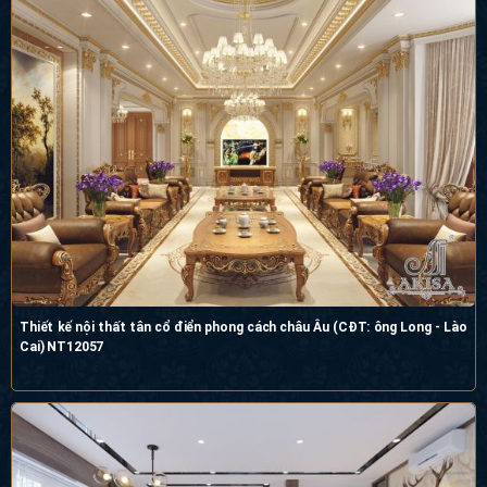
Thiết kế nội thất tân cổ điển phong cách châu Âu (CĐT: ông Long - Lào
Cai) NT12057