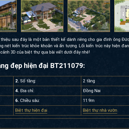
thiệu sau đây là một bản thiết kế dành riêng cho gia đình ông Đức
nét kiến trúc khỏe khoắn và ấn tượng. Lối kiến trúc này hiện đang
cảnh 3D của biệt thự qua bài viết dưới đây nhé!
tầng đẹp hiện đại BT211079:
2.
Số tầng:
2 tầng
4.
Địa chỉ:
Đồng Nai
6.
Chiều sâu:
11.9m
Biệt thự hiện đại
Biệt thự nhà vườn