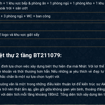
h + 1 khu vực bếp & phòng ăn + 1 phòng ngủ + 1 phòng kho + 1 khu 
ài trời + sân ướt
 + 3 phòng ngủ + WC + ban công
logo và khu vực giặt sấy
iệt thự 2 tầng BT211079:
 đình lựa chọn việc xây dựng biệt thự hiện đại mái Nhật. Với lợi thế 
khoắn và thời thượng hơn hẳn. Nếu những ai yêu thích vẻ đẹp tự 
hắc chắn là một sự lựa chọn tuyệt vời.
uông vắn là một trong những điều kiện thuận lợi để kiến trúc sư A
 trở nên thật ấm áp, gần gũi giữa không gian yên bình, thoáng đãng
 với diện tích mỗi tầng khoảng 180m2. Tổng diện tích xây dựng lên 