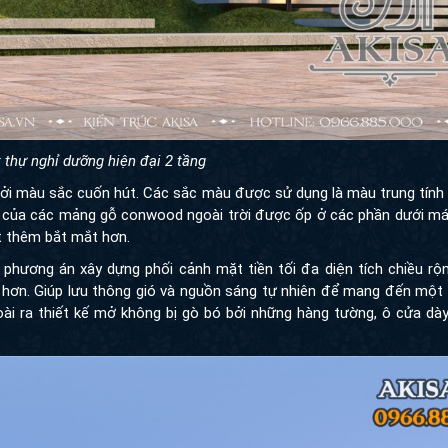
t thự nghỉ dưỡng hiện đại 2 tầng
ởi màu sắc cuốn hút. Các sắc màu được sử dụng là màu trung tính 
ỗ của các mảng gỗ conwood ngoài trời được ốp ở các phần dưới mái
t thêm bắt mắt hơn.
t phương án xây dựng phối cảnh mặt tiền tối đa diện tích chiều r
 hơn. Giúp lưu thông gió và nguồn sáng tự nhiên để mang đến một 
i ra thiết kế mở không bị gò bó bởi những hàng tường, ô cửa dày