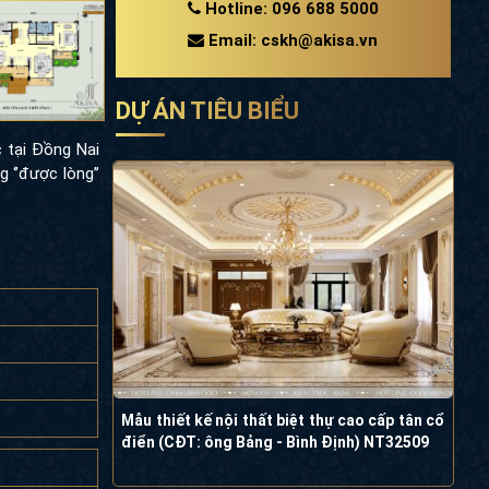
Hotline: 096 688 5000
Email: cskh@akisa.vn
DỰ ÁN TIÊU BIỂU
 tại Đồng Nai
 ‘’được lòng’’
Mẫu thiết kế nội thất biệt thự cao cấp tân cổ
điển (CĐT: ông Bảng - Bình Định) NT32509