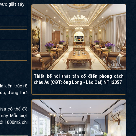
vực giặt sấy
Thiết kế nội thất tân cổ điển phong cách
châu Âu (CĐT: ông Long - Lào Cai) NT12057
là kiến trúc rõ
do, đồng thời
kisa có thể đề
 này. Mẫu biệt
tới 1000m2 chi