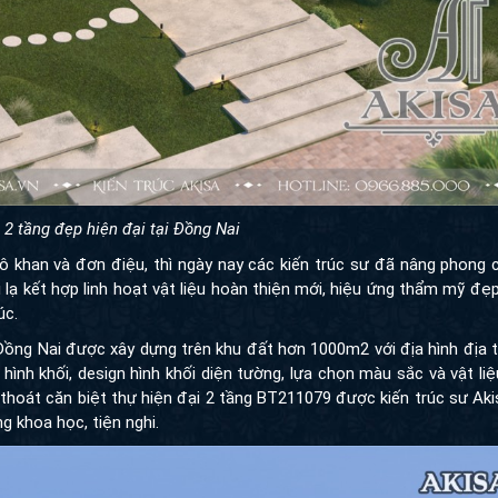
 2 tầng đẹp hiện đại tại Đồng Nai
hô khan và đơn điệu, thì ngày nay các kiến trúc sư đã nâng phong 
lạ kết hợp linh hoạt vật liệu hoàn thiện mới, hiệu ứng thẩm mỹ đẹ
úc.
ồng Nai được xây dựng trên khu đất hơn 1000m2 với địa hình địa t
 hình khối, design hình khối diện tường, lựa chọn màu sắc và vật li
h thoát căn biệt thự hiện đại 2 tầng BT211079 được kiến trúc sư Akis
 khoa học, tiện nghi.