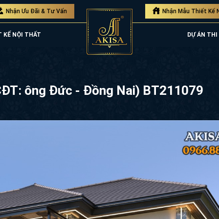
Nhận Ưu Đãi & Tư Vấn
Nhận Mẫu Thiết Kế 
T KẾ NỘI THẤT
DỰ ÁN THI
 (CĐT: ông Đức - Đồng Nai) BT211079