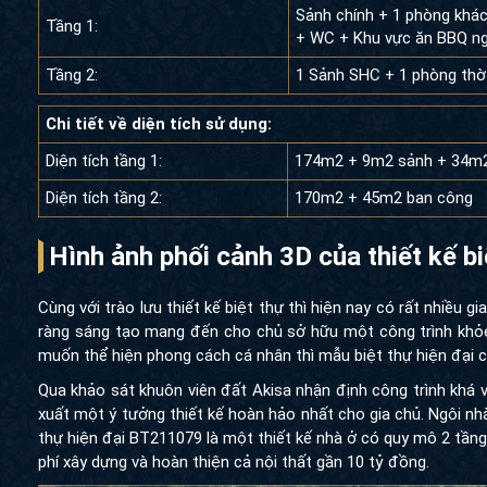
Sảnh chính + 1 phòng khác
Tầng 1:
+ WC + Khu vực ăn BBQ ngo
Tầng 2:
1 Sảnh SHC + 1 phòng thờ
Chi tiết về diện tích sử dụng:
Diện tích tầng 1:
174m2 + 9m2 sảnh + 34m2 
Diện tích tầng 2:
170m2 + 45m2 ban công
Hình ảnh phối cảnh 3D của
thiết kế b
Cùng với trào lưu
thiết kế biệt thự
thì hiện nay có rất nhiều gia
ràng sáng tạo mang đến cho chủ sở hữu một công trình khỏe 
muốn thể hiện phong cách cá nhân thì mẫu biệt thự hiện đại c
Qua khảo sát khuôn viên đất Akisa nhận định công trình khá v
xuất một ý tưởng thiết kế hoàn hảo nhất cho gia chủ. Ngôi nhà
thự hiện đại BT211079 là một thiết kế nhà ở có quy mô 2 tầng
phí xây dựng và hoàn thiện cả nội thất gần 10 tỷ đồng.