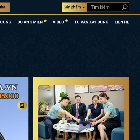
Nhà
Sản phẩm
 CÔNG
DỰ ÁN 3 MIỀN
VIDEO
TƯ VẤN XÂY DỰNG
LIÊN HỆ