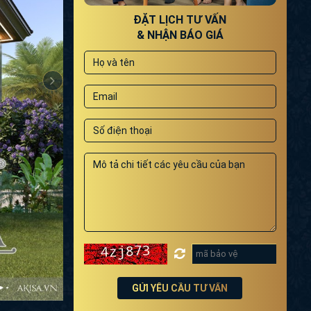
ĐẶT LỊCH TƯ VẤN
& NHẬN BÁO GIÁ
GỬI YÊU CẦU TƯ VẤN