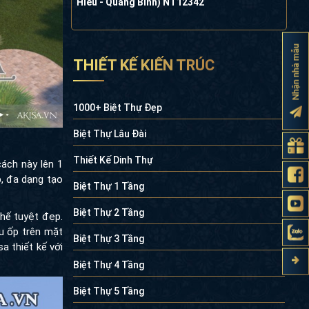
Hiếu - Quảng Bình) NT12342
Nhận nhà mẫu
THIẾT KẾ KIẾN TRÚC
1000+ Biệt Thự Đẹp
Biệt Thự Lâu Đài
Thiết Kế Dinh Thự
cách này lên 1
p, đa dạng tạo
Biệt Thự 1 Tầng
Biệt Thự 2 Tầng
hế tuyệt đẹp.
ệu ốp trên mặt
Biệt Thự 3 Tầng
a thiết kế với
Biệt Thự 4 Tầng
Biệt Thự 5 Tầng