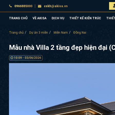
0966885000
cskh@akisa.vn
TRANG CHỦ
VỀ AKISA
DỊCH VỤ
THIẾT KẾ KIẾN TRÚC
THIẾ
Trang chủ
Dự án 3 miền
Miền Nam
Đồng Nai
Mẫu nhà Villa 2 tầng đẹp hiện đại
10:09 - 03/06/2026