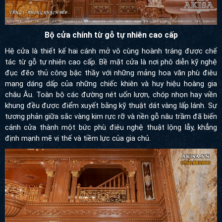
Bộ cửa chính từ gỗ tự nhiên cao cấp
Hệ cửa là thiết kế hai cánh mở vô cùng hoành tráng được chế
tác từ gỗ tự nhiên cao cấp. Bề mặt cửa là nơi phô diễn kỹ nghệ
đục đẽo thủ công bậc thầy với những mảng hoa văn phù điêu
mang dáng dấp của những chiếc khiên và huy hiệu hoàng gia
châu Âu. Toàn bộ các đường nét uốn lượn, chóp nhọn hay viền
khung đều được điểm xuyết bằng kỹ thuật dát vàng lấp lánh. Sự
tương phản giữa sắc vàng kim rực rỡ và nền gỗ nâu trầm đã biến
cánh cửa thành một bức phù điêu nghệ thuật lộng lẫy, khẳng định
mạnh mẽ vị thế và tiềm lực của gia chủ.