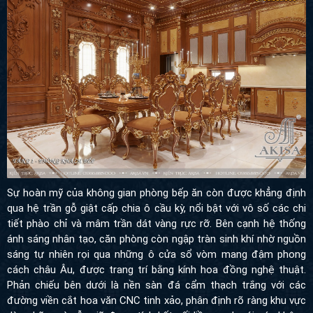
Sự hoàn mỹ của không gian phòng bếp ăn còn được khẳng định
qua hệ trần gỗ giật cấp chia ô cầu kỳ, nổi bật với vô số các chi
tiết phào chỉ và mâm trần dát vàng rực rỡ. Bên cạnh hệ thống
ánh sáng nhân tạo, căn phòng còn ngập tràn sinh khí nhờ nguồn
sáng tự nhiên rọi qua những ô cửa sổ vòm mang đậm phong
cách châu Âu, được trang trí bằng kính hoa đồng nghệ thuật.
Phản chiếu bên dưới là nền sàn đá cẩm thạch trắng với các
đường viền cắt hoa văn CNC tinh xảo, phân định rõ ràng khu vực
dùng bữa mà vẫn giữ được tính kết nối liền mạch với các không
gian khác trong dinh thự.