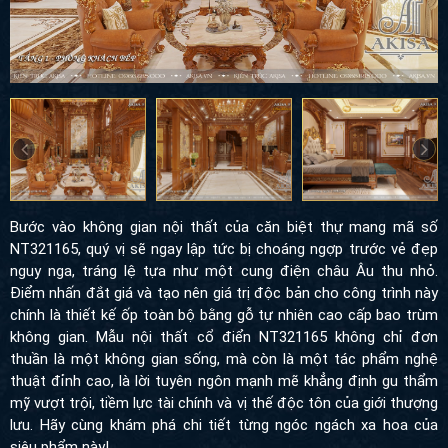
Bước vào không gian nội thất của căn biệt thự mang mã số
NT321165, quý vị sẽ ngay lập tức bị choáng ngợp trước vẻ đẹp
nguy nga, tráng lệ tựa như một cung điện châu Âu thu nhỏ. Điểm
nhấn đắt giá và tạo nên giá trị độc bản cho công trình này chính
là thiết kế ốp toàn bộ bằng gỗ tự nhiên cao cấp bao trùm không
gian. Mẫu nội thất cổ điển NT321165 không chỉ đơn thuần là một
không gian sống, mà còn là một tác phẩm nghệ thuật đỉnh cao,
là lời tuyên ngôn mạnh mẽ khẳng định gu thẩm mỹ vượt trội, tiềm
lực tài chính và vị thế độc tôn của giới thượng lưu. Hãy cùng
khám phá chi tiết từng ngóc ngách xa hoa của siêu phẩm này!