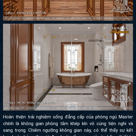
Hoàn thiện trải nghiệm sống đẳng cấp của phòng ngủ Master
chính là không gian phòng tắm khép kín vô cùng tiện nghi và sang
trọng. Chiêm ngưỡng không gian này, có thể thấy sự kết hợp
hoàn hảo giữa nét đẹp hoài cổ vương giả và những thiết bị vệ
sinh hiện đại bậc nhất. Toàn bộ diện tường và sàn nhà được ốp
đá tông màu xám nhạt với những đường vân mây tinh tế, không