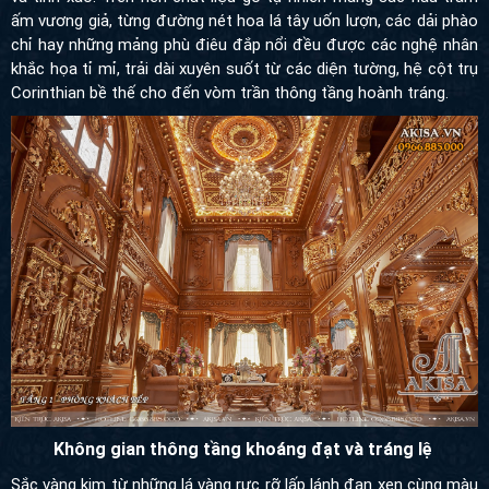
khắc họa tỉ mỉ, trải dài xuyên suốt từ các diện tường, hệ cột trụ
Corinthian bề thế cho đến vòm trần thông tầng hoành tráng.
Không gian thông tầng khoáng đạt và tráng lệ
Sắc vàng kim từ những lá vàng rực rỡ lấp lánh đan xen cùng màu
gỗ nguyên bản không chỉ làm bừng sáng không gian mà còn tôn
vinh vẻ đẹp quyền quý, xa hoa, biến toàn bộ căn phòng trở thành