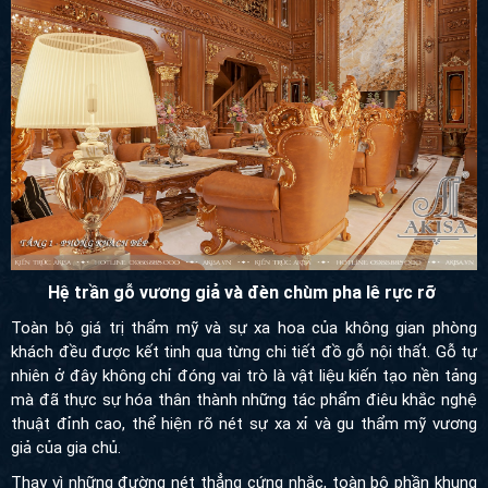
Hệ trần gỗ vương giả và đèn chùm pha lê rực rỡ
Toàn bộ giá trị thẩm mỹ và sự xa hoa của không gian phòng
khách đều được kết tinh qua từng chi tiết đồ gỗ nội thất. Gỗ tự
nhiên ở đây không chỉ đóng vai trò là vật liệu kiến tạo nền tảng
mà đã thực sự hóa thân thành những tác phẩm điêu khắc nghệ
thuật đỉnh cao, thể hiện rõ nét sự xa xỉ và gu thẩm mỹ vương giả
của gia chủ.
Thay vì những đường nét thẳng cứng nhắc, toàn bộ phần khung
gỗ bao quanh lớp đệm da đều được tạo hình uốn lượn vô cùng
mềm mại nhưng cực kỳ vững chãi. Từng mảng hoa văn mang