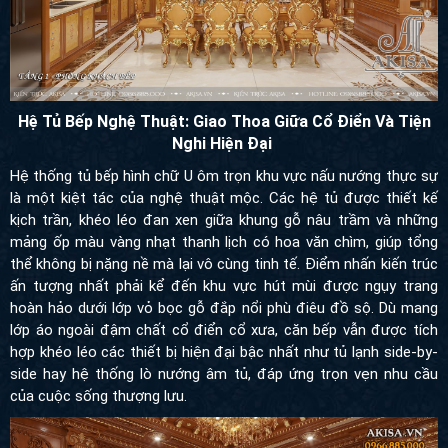
Hệ Tủ Bếp Nghệ Thuật: Giao Thoa Giữa Cổ Điển Và Tiện
Nghi Hiện Đại
Hệ thống tủ bếp hình chữ U ôm trọn khu vực nấu nướng thực sự
là một kiệt tác của nghệ thuật mộc. Các hệ tủ được thiết kế kịch
trần, khéo léo đan xen giữa khung gỗ nâu trầm và những mảng
ốp màu vàng nhạt thanh lịch có hoa văn chìm, giúp tổng thể
không bị nặng nề mà lại vô cùng tinh tế. Điểm nhấn kiến trúc ấn
tượng nhất phải kể đến khu vực hút mùi được ngụy trang hoàn
hảo dưới lớp vỏ bọc gỗ đắp nổi phù điêu đồ sộ. Dù mang lớp áo
ngoài đậm chất cổ điển cổ xưa, căn bếp vẫn được tích hợp khéo
léo các thiết bị hiện đại bậc nhất như tủ lạnh side-by-side hay hệ
thống lò nướng âm tủ, đáp ứng trọn vẹn nhu cầu của cuộc sống
thượng lưu.