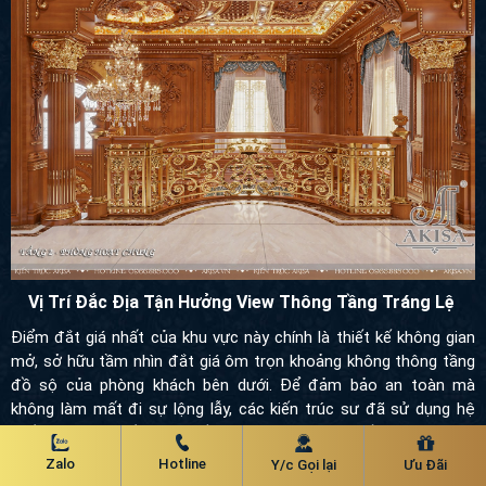
Vị Trí Đắc Địa Tận Hưởng View Thông Tầng Tráng Lệ
Điểm đắt giá nhất của khu vực này chính là thiết kế không gian
mở, sở hữu tầm nhìn đắt giá ôm trọn khoảng không thông tầng
đồ sộ của phòng khách bên dưới. Để đảm bảo an toàn mà không
làm mất đi sự lộng lẫy, các kiến trúc sư đã sử dụng hệ thống lan
can uốn cong mềm mại với các chi tiết hoa văn kim loại mạ vàng
uốn lượn cầu kỳ. Lan can tựa như một dải lụa nghệ thuật lấp lánh,
vắt ngang qua không gian, tôn lên vẻ kiêu sa và bề thế cho tổng
thể kiến trúc sảnh tầng 2.
Zalo
Hotline
Y/c Gọi lại
Ưu Đãi