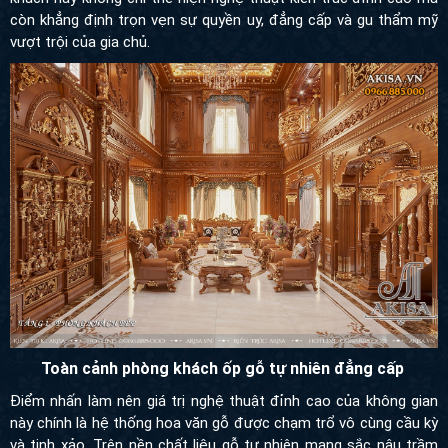
Toàn cảnh phòng khách ốp gỗ tự nhiên đẳng cấp
Điểm nhấn làm nên giá trị nghệ thuật đỉnh cao của không gian
này chính là hệ thống hoa văn gỗ được chạm trổ vô cùng cầu kỳ
và tinh xảo. Trên nền chất liệu gỗ tự nhiên mang sắc nâu trầm
ấm vương giả, từng đường nét hoa lá tây uốn lượn, các dải phào
chỉ hay những mảng phù điêu đắp nổi đều được các nghệ nhân