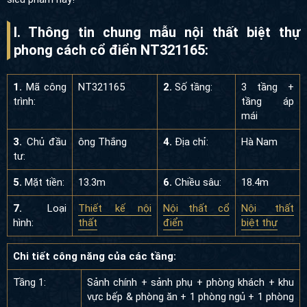
I. Thông tin chung mẫu nội thất biệt thự phong
cách cổ điển NT321165:
1.
Mã công
NT321165
2.
Số tầng:
3 tầng +
trình:
tầng áp mái
3.
Chủ đầu
ông Thắng
4.
Địa chỉ:
Hà Nam
tư:
5.
Mặt tiền:
13.3m
6.
Chiều sâu:
18.4m
7.
Loại
Thiết kế nội thất
Nội thất cổ
Nội thất
hình:
điển
biệt thự
Chi tiết công năng của các tầng:
Tầng 1:
Sảnh chính + sảnh phụ + phòng khách + khu
vực bếp & phòng ăn + 1 phòng ngủ + 1 phòng
kỹ thuật + WC