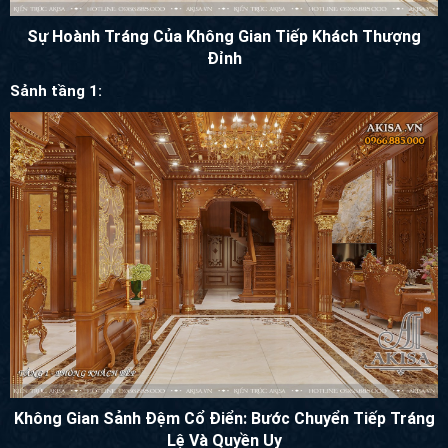
Đỉnh
Sảnh tầng 1:
Không Gian Sảnh Đệm Cổ Điển: Bước Chuyển Tiếp Tráng
Lệ Và Quyền Uy
Sảnh đệm trong các căn biệt thự lâu đài không chỉ đơn thuần là