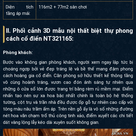
áp mái:
II. Phối cảnh 3D mẫu nội thất biệt thự phong
cách cổ điển NT321165
:
Phòng khách:
Bước vào không gian phòng khách, người xem ngay lập tức bị
choáng ngợp bởi vẻ đẹp tráng lệ và bề thế mang đậm phong
cách hoàng gia cổ điển. Căn phòng sở hữu thiết kế thông tầng vô
cùng hoành tráng, vươn cao đón ánh sáng tự nhiên qua những ô
cửa sổ lớn được trang trí bằng rèm rủ mềm mại. Điểm nhấn tạo
nên sự xa hoa bậc nhất chính là toàn bộ hệ thống tường, cột trụ
và trần nhà đều được ốp gỗ tự nhiên cao cấp với tông màu nâu
trầm ấm áp. Trên nền gỗ ấy là vô số những đường nét hoa văn
chạm trổ thủ công tinh xảo, điểm xuyết các chi tiết dát vàng lộng
lẫy kéo dài xuyên suốt không gian.