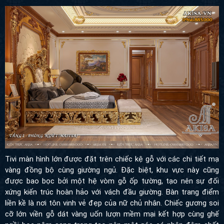
Tivi màn hình lớn được đặt trên chiếc kệ gỗ với các chi tiết mạ
vàng đồng bộ cùng giường ngủ. Đặc biệt, khu vực này cũng được
bao bọc bởi một hệ vòm gỗ ốp tường, tạo nên sự đối xứng kiến
trúc hoàn hảo với vách đầu giường. Bàn trang điểm liền kề là nơi
tôn vinh vẻ đẹp của nữ chủ nhân. Chiếc gương soi cỡ lớn viền gỗ
dát vàng uốn lượn mềm mại kết hợp cùng ghế ngồi bọc nệm
sang trọng tạo nên một góc cá nhân đậm chất nghệ thuật.