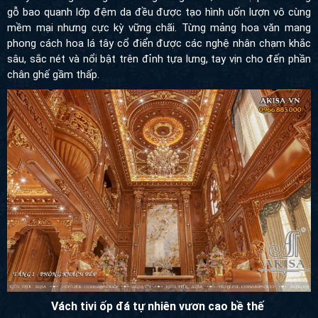
phong cách hoa lá tây cổ điển được các nghệ nhân chạm khắc
sâu, sắc nét và nổi bật trên đỉnh tựa lưng, tay vịn cho đến phần
chân ghế gầm thấp.
Vách tivi ốp đá tự nhiên vươn cao bề thế
Điểm nhấn trung tâm thu hút trọn vẹn mọi ánh nhìn trong không
gian phòng khách chính là vách đá thông tầng vô cùng bề thế.