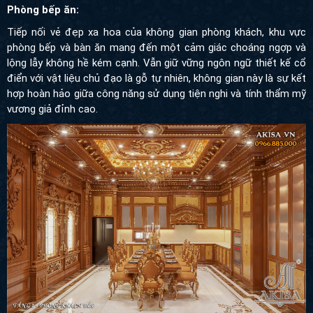
Tiếp nối vẻ đẹp xa hoa của không gian phòng khách, khu vực
phòng bếp và bàn ăn mang đến một cảm giác choáng ngợp và
lộng lẫy không hề kém cạnh. Vẫn giữ vững ngôn ngữ thiết kế cổ
điển với vật liệu chủ đạo là gỗ tự nhiên, không gian này là sự kết
hợp hoàn hảo giữa công năng sử dụng tiện nghi và tính thẩm mỹ
vương giả đỉnh cao.
Tâm Điểm Của Sự Đoàn Tụ: Bộ Bàn Ăn Bề Thế