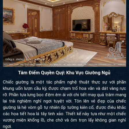
Tâm Điểm Quyền Quý: Khu Vực Giường Ngủ
Chiếc giường là một tác phẩm nghệ thuật thực sự với phần
khung uốn lượn cầu kỳ, được chạm trổ hoa văn và dát vàng rực
rỡ. Phần tựa lưng bọc đệm êm ái với chi tiết may quả trám mang
lại trải nghiệm nghỉ ngơi tuyệt vời. Tôn lên vẻ đẹp của chiếc
giường là hệ vòm gỗ tự nhiên ốp tường kiên cố, được điêu khắc
các họa tiết hoa lá tây tinh xảo. Thiết kế này tựa như một chiếc
vương miện khổng lồ, che chở và ôm trọn lấy không gian nghỉ
ngơi.