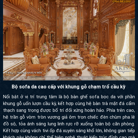
Bộ sofa da cao cấp với khung gỗ chạm trổ cầu kỳ
Nổi bật ở vị trí trung tâm là bộ bàn ghế sofa bọc da với phần
khung gỗ uốn lượn cầu kỳ, kết hợp cùng hệ bàn trà mặt đá cẩm
thạch sang trọng được bố trí đối xứng hoàn hảo. Phía trên cao,
hệ trần gỗ vòm tròn vương giả ôm trọn chiếc đèn chùm pha lê
đồ sộ, tỏa ánh sáng lung linh rực rỡ xuống toàn bộ căn phòng.
Kết hợp cùng vách tivi ốp đá xuyên sáng khổ lớn, không gian tiếp
khách này không chỉ thể hiện nghệ thuật kiến trúc đỉnh cao mà
còn khẳng định trọn vẹn sự quyền uy, đẳng cấp và gu thẩm mỹ
vượt trội của gia chủ.