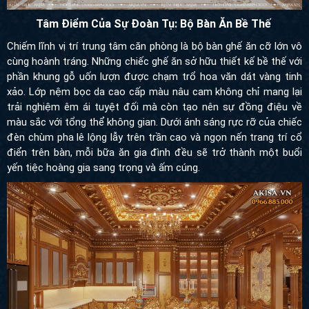
Chiếm lĩnh vị trí trung tâm căn phòng là bộ bàn ghế ăn cỡ lớn vô
cùng hoành tráng. Những chiếc ghế ăn sở hữu thiết kế bề thế với
phần khung gỗ uốn lượn được chạm trổ hoa văn dát vàng tinh
xảo. Lớp nệm bọc da cao cấp màu nâu cam không chỉ mang lại
trải nghiệm êm ái tuyệt đối mà còn tạo nên sự đồng điệu về màu
sắc với tổng thể không gian. Dưới ánh sáng rực rỡ của chiếc đèn
chùm pha lê lộng lẫy trên trần cao và ngọn nến trang trí cổ điển
trên bàn, mỗi bữa ăn gia đình đều sẽ trở thành một buổi yến tiệc
hoàng gia sang trọng và ấm cúng.