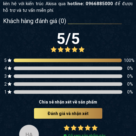
Khách hàng đánh giá (
0
)
5
/5
5
100
%
4
0
%
3
0
%
2
0
%
1
0
%
Chia sẻ nhận xét về sản phẩm
Đánh giá và nhận xét
HA
Đã xem sản phẩm này
tôi cần tư vấn mẫu thiết kế này