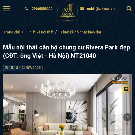
0966885000
cskh@akisa.vn
Trang chủ
Thiết kế nội thất
Thiết kế nội thất hiện đại
Mẫu nội thất căn hộ chung cư Rivera Park
đẹp (CĐT: ông Việt - Hà Nội) NT21040
15:18 - 24/07/2025