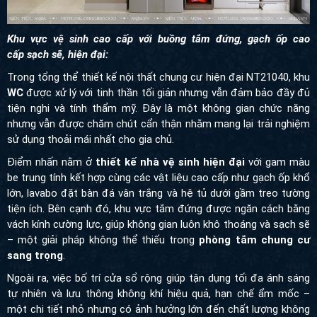
Khu vực vệ sinh cao cấp với buồng tắm đứng, gạch ốp cao
cấp sạch sẽ, hiện đại:
Trong tổng thể thiết kế nội thất chung cư hiện đại NT21040, khu
WC
được xử lý với tinh thần tối giản nhưng vẫn đảm bảo đầy đủ
tiện nghi và tính thẩm mỹ. Đây là một không gian chức năng
nhưng vẫn được chăm chút cẩn thận nhằm mang lại trải nghiệm
sử dụng thoải mái nhất cho gia chủ.
Điểm nhấn nằm ở
thiết kế nhà vệ sinh hiện đại
với gam màu be
trung tính kết hợp cùng các vật liệu cao cấp như gạch ốp khổ lớn,
lavabo đặt bàn đá vân trắng và hệ tủ dưới gầm treo tường tiện
ích. Bên cạnh đó, khu vực tắm đứng được ngăn cách bằng vách
kính cường lực, giúp không gian luôn khô thoáng và sạch sẽ –
một giải pháp không thể thiếu trong
phòng tắm chung cư sang
trọng
.
Ngoài ra, việc bố trí cửa sổ rộng giúp tận dụng tối đa ánh sáng tự
nhiên và lưu thông không khí hiệu quả, hạn chế ẩm mốc – một
chi tiết nhỏ nhưng có ảnh hưởng lớn đến chất lượng không gian
sống lâu dài. Tổng thể thiết kế
WC tối giản
này không chỉ mang