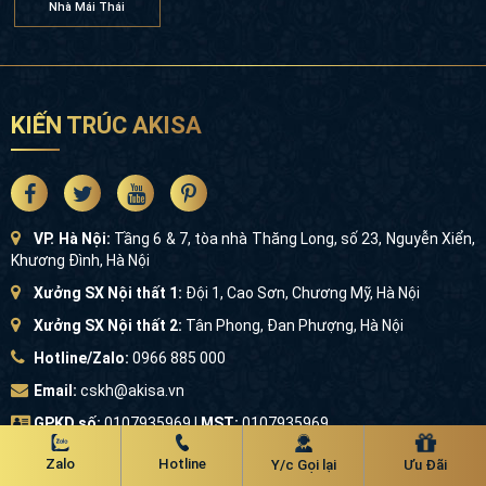
KIẾN TRÚC AKISA
VP. Hà Nội:
Tầng 6 & 7, tòa nhà Thăng Long, số 23, Nguyễn
Xiển, Khương Đình, Hà Nội
Xưởng SX Nội thất 1:
Đội 1, Cao Sơn, Chương Mỹ, Hà Nội
Xưởng SX Nội thất 2:
Tân Phong, Đan Phượng, Hà Nội
Hotline/Zalo:
0966 885 000
Email:
cskh@akisa.vn
GPKD số:
0107935969 |
MST:
0107935969
ĐĂNG KÝ TƯ VẤN MIỄN PHÍ
Zalo
Hotline
Y/c Gọi lại
Ưu Đãi