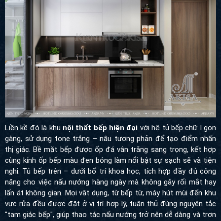
Liền kề đó là khu
nội thất bếp hiện đại
với hệ tủ bếp chữ I gọn
gàng, sử dụng tone trắng – nâu tương phản để tạo điểm nhấn thị
giác. Bề mặt bếp được ốp đá vân trắng sang trọng, kết hợp cùng
kính ốp bếp màu đen bóng làm nổi bật sự sạch sẽ và tiện nghi.
Tủ bếp trên – dưới bố trí khoa học, tích hợp đầy đủ công năng
cho việc nấu nướng hàng ngày mà không gây rối mắt hay lấn át
không gian. Mọi vật dụng, từ bếp từ, máy hút mùi đến khu vực
rửa đều được đặt ở vị trí hợp lý, tuân thủ đúng nguyên tắc "tam
giác bếp", giúp thao tác nấu nướng trở nên dễ dàng và trơn tru