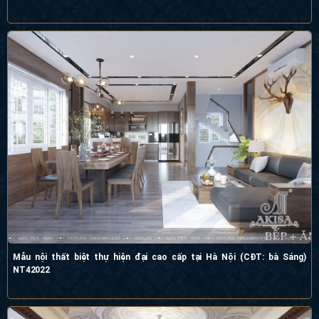
Mẫu nội thất biệt thự hiện đại cao cấp tại Hà Nội (CĐT: bà Sáng) NT42022