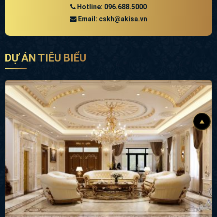
DỰ ÁN TIÊU BIỂU
Mẫu thiết kế nội thất biệt thự cao cấp tân cổ điển (CĐT: ông Bảng - Bình