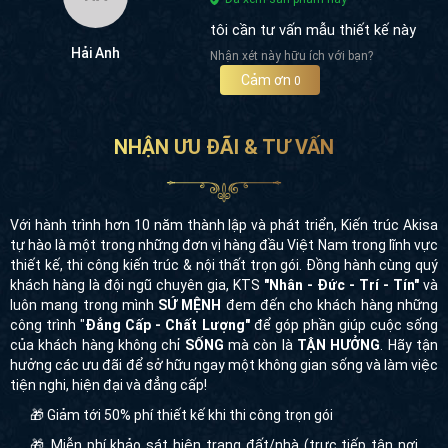
Hải Anh
Nhận xét này hữu ích với bạn?
Cảm ơn
0
NHẬN ƯU ĐÃI & TƯ VẤN
Với hành trình hơn 10 năm thành lập và phát triển, Kiến trúc Akisa
tự hào là một trong những đơn vị hàng đầu Việt Nam trong lĩnh vực
thiết kế, thi công kiến trúc & nội thất trọn gói. Đồng hành cùng quý
khách hàng là đội ngũ chuyên gia, KTS
"Nhân - Đức - Trí - Tín"
và
luôn mang trong mình
SỨ MỆNH
đem đến cho khách hàng những
công trình "
Đẳng Cấp - Chất Lượng"
để góp phần giúp cuộc sống
của khách hàng không chỉ
SỐNG
mà còn là
TẬN HƯỞNG
. Hãy tận
hưởng các ưu đãi để sở hữu ngay một không gian sống và làm việc
tiện nghi, hiện đại và đẳng cấp!
🎁 Giảm tới 50% phí thiết kế khi thi công trọn gói
🎁 Miễn phí khảo sát hiện trạng đất/nhà (trực tiếp tận nơi
công trình)