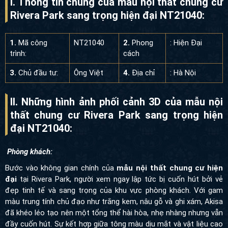
I. Thông tin chung của mẫu nội thất chung
cư Rivera Park sang trọng hiện đại
NT21040:
1.
Mã công
NT21040
2.
Phong
: Hiện Đại
trình:
cách
3.
Chủ đầu tư:
Ông Việt
4.
Địa chỉ
: Hà Nội
II. Những hình ảnh phối cảnh 3D của mẫu
nội thất chung cư Rivera Park sang trọng
hiện đại NT21040:
Phòng khách:
Bước vào không gian chính của
mẫu nội thất chung cư hiện
đại
tại Rivera Park, người xem ngay lập tức bị cuốn hút bởi vẻ
đẹp tinh tế và sang trọng của khu vực phòng khách. Với gam
màu trung tính chủ đạo như trắng kem, nâu gỗ và ghi xám, Akisa
đã khéo léo tạo nên một tổng thể hài hòa, nhẹ nhàng nhưng vẫn