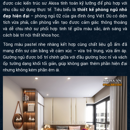
được các kiến trúc sư Akisa tính toán kỹ lưỡng để phù hợp với
nhu cầu sử dụng thực tế. Tiêu biểu là
thiết kế phòng ngủ nhỏ
đẹp hiện đại
– phòng ngủ 02 của gia đình ông Việt. Dù có diện
tích vừa phải, căn phòng vẫn tạo được cảm giác thông thoáng và
dễ chịu nhờ sự phối hợp tinh tế giữa màu sắc, ánh sáng và cách
bài trí nội thất khoa học.
Tông màu pastel nhẹ nhàng kết hợp cùng chất liệu gỗ ấm đã
mang đến sự cân bằng về cảm xúc – vừa trẻ trung, vừa ấm áp.
Giường ngủ được bố trí chính giữa với đầu giường bọc nỉ và
vách ốp tường dạng khối tối giản, giúp không gian thêm phần hiện
đại nhưng không kém phần êm ái.