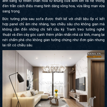
cân bằng hoàn hảo giữa sự mềm mại và cứng cáp, giữa ánh
sáng tự nhiên chan hòa từ khung cửa kính lớn và hệ thống đèn
trần cách điệu mang hình dáng vòng hoa, vừa lãng mạn vừa
sang trọng.
Bức tường phía sau sofa được thiết kế với chất liệu ốp nỉ kết hợp
panel chỉ âm nhẹ nhàng, tạo chiều sâu cho không gian mà không
cần đến những chi tiết cầu kỳ. Tranh treo tường nghệ thuật và
đèn cây góc cạnh thêm phần nhấn nhá cá tính, mang lại nét
chấm phá cho không gian tưởng chừng như đơn giản nhưng lại
rất có chiều sâu.