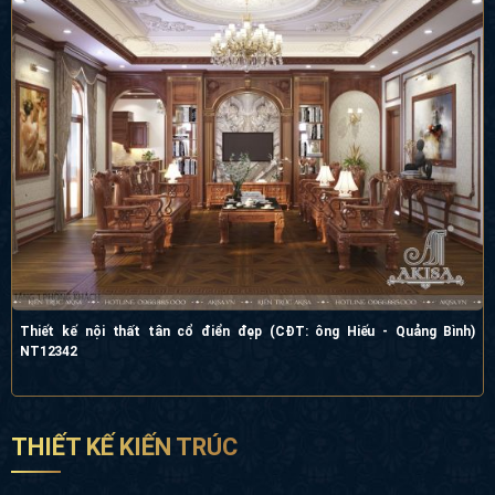
Thiết kế nội thất tân cổ điển đẹp (CĐT: ông Hiếu - Quảng Bình) NT12342
THIẾT KẾ KIẾN TRÚC
1000+ Biệt Thự Đẹp
Biệt Thự Lâu Đài
Thiết Kế Dinh Thự