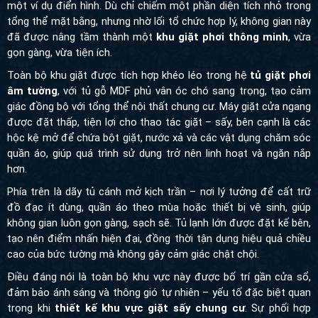
thể mặt bằng, nhưng nhờ lối tổ chức hợp lý, không gian này đã
được nâng tầm thành một
khu giặt phơi thông minh
, vừa gọn
gàng, vừa tiện ích.
Toàn bộ khu giặt được tích hợp khéo léo trong hệ
tủ giặt phơi
âm tường
, với tủ gỗ MDF phủ vân óc chó sang trọng, tạo cảm
giác đồng bộ với tổng thể nội thất chung cư. Máy giặt cửa ngang
được đặt thấp, tiện lợi cho thao tác giặt – sấy, bên cạnh là các
hộc kệ mở để chứa bột giặt, nước xả và các vật dụng chăm sóc
quần áo, giúp quá trình sử dụng trở nên linh hoạt và ngăn nắp
hơn.
Phía trên là dãy tủ cánh mở kịch trần – nơi lý tưởng để cất trữ đồ
đạc ít dùng, quần áo theo mùa hoặc thiết bị vệ sinh, giúp không
gian luôn gọn gàng, sạch sẽ. Tủ lạnh lớn được đặt kế bên, tạo
nên điểm nhấn hiện đại, đồng thời tận dụng hiệu quả chiều cao
của bức tường mà không gây cảm giác chật chội.
Điều đáng nói là toàn bộ khu vực này được bố trí gần cửa sổ,
đảm bảo ánh sáng và thông gió tự nhiên – yếu tố đặc biệt quan
trọng khi
thiết kế khu vực giặt sấy chung cư
. Sự phối hợp giữa
công năng và thẩm mỹ không chỉ đáp ứng yêu cầu sinh hoạt