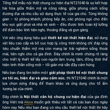
đương đại và nhu cầu sử dụng thực tế của gia chủ. Từng không
gian – từ phòng khách, phòng bếp ăn, các phòng ngủ cho đến
khu vực giặt phơi và nhà vệ sinh – đều được tính toán kỹ lưỡng
để đảm bảo tính tiện nghi, thoáng đãng và gọn gàng.
Với việc ứng dụng hiệu quả
thiết kế nội thất hiện đại
, sử dụng
vật liệu cao cấp và bố cục hợp lý, công trình không chỉ đáp ứng
tiêu chuẩn thẩm mỹ mà còn mang lại trải nghiệm sống thoải mái,
tiện nghi cho cả gia đình. Đây chính là minh chứng rõ ràng cho
triết lý thiết kế lấy con người làm trung tâm, đồng thời thể hiện
tinh thần sống mới – tối giản mà vẫn đầy cảm hứng.
Nếu bạn đang tìm kiếm một
giải pháp thiết kế nội thất chung
cư tối ưu, hiện đại và giàu cảm xúc
, thì NT21040 chính là một
lựa chọn xứng đáng để tham khảo và ứng dụng cho tổ ấm tương
lai của mình.
Đây chính là
Nội thất căn hộ chung cư hiện đại
của gia đình
ông Việt mà
Akisa
muốn giới thiệu với tất cả các bạn đọc ngày
hôm nay. Nếu như bạn đang có nhu cầu thiết kế nội thất thì hãy
liên hệ với kiến trúc Akisa qua
hotline: 0966885000
để được hỗ
trợ và tư vấn miễn phí.