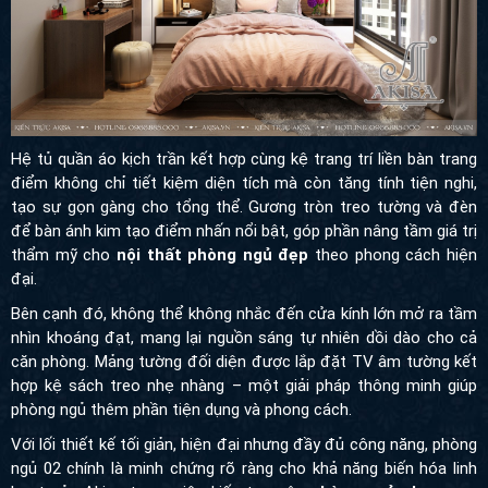
Hệ tủ quần áo kịch trần kết hợp cùng kệ trang trí liền bàn trang
điểm không chỉ tiết kiệm diện tích mà còn tăng tính tiện nghi, tạo
sự gọn gàng cho tổng thể. Gương tròn treo tường và đèn để bàn
ánh kim tạo điểm nhấn nổi bật, góp phần nâng tầm giá trị thẩm
mỹ cho
nội thất phòng ngủ đẹp
theo phong cách hiện đại.
Bên cạnh đó, không thể không nhắc đến cửa kính lớn mở ra tầm
nhìn khoáng đạt, mang lại nguồn sáng tự nhiên dồi dào cho cả
căn phòng. Mảng tường đối diện được lắp đặt TV âm tường kết
hợp kệ sách treo nhẹ nhàng – một giải pháp thông minh giúp
phòng ngủ thêm phần tiện dụng và phong cách.
Với lối thiết kế tối giản, hiện đại nhưng đầy đủ công năng, phòng
ngủ 02 chính là minh chứng rõ ràng cho khả năng biến hóa linh
hoạt của Akisa trong việc kiến tạo nên
phòng ngủ chung cư tiện