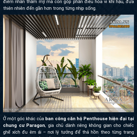
điểm nhấn thẩm mỹ mà còn góp phần điều hòa vi khí hậu, đưa
thiên nhiên đến gần hơn trong từng nhịp sống.
Ở một góc khác của
ban công căn hộ Penthouse hiện đại tại
chung cư Paragon
, gia chủ dành riêng không gian cho chiếc
ghế xích đu êm ái – nơi lý tưởng để thả hồn theo từng trang