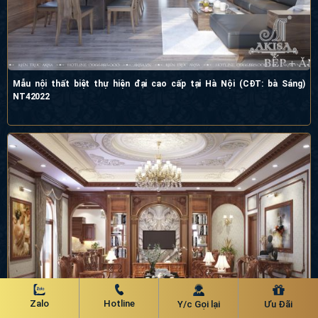
Mẫu nội thất biệt thự hiện đại cao cấp tại Hà Nội (CĐT: bà Sáng)
NT42022
Zalo
Hotline
Y/c Gọi lại
Ưu Đãi