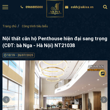
0966885000
cskh@akisa.vn
Trang chủ
Công trình tiêu biểu
Nội thất căn hộ Penthouse hiện đại sang trọng
(CĐT: bà Nga - Hà Nội) NT21038
10:19 - 26/07/2025