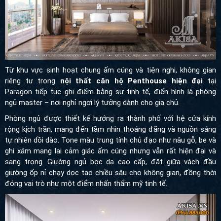
Từ khu vực sinh hoạt chung ấm cúng và tiện nghi, không gian
riêng tư trong
nội thất căn hộ Penthouse hiện đại
tại
Paragon tiếp tục ghi điểm bằng sự tinh tế, điển hình là phòng
ngủ master – nơi nghỉ ngơi lý tưởng dành cho gia chủ.
Phòng ngủ được thiết kế hướng ra thành phố với hệ cửa kính
rộng kịch trần, mang đến tầm nhìn thoáng đãng và nguồn sáng
tự nhiên dồi dào. Tone màu trung tính chủ đạo như nâu gỗ, be và
ghi xám mang lại cảm giác ấm cúng nhưng vẫn rất hiện đại và
sang trọng. Giường ngủ bọc da cao cấp, đặt giữa vách đầu
giường ốp nỉ chạy dọc tạo chiều sâu cho không gian, đồng thời
đóng vai trò như một điểm nhấn thẩm mỹ tinh tế.