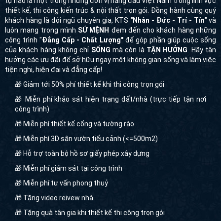
tự hào là một trong những đơn vị hàng đầu Việt Nam trong lĩnh vực
thiết kế, thi công kiến trúc & nội thất trọn gói. Đồng hành cùng quý
khách hàng là đội ngũ chuyên gia, KTS
"Nhân - Đức - Trí - Tín"
và
luôn mang trong mình
SỨ MỆNH
đem đến cho khách hàng những
công trình "
Đẳng Cấp - Chất Lượng"
để góp phần giúp cuộc sống
của khách hàng không chỉ
SỐNG
mà còn là
TẬN HƯỞNG
. Hãy tận
hưởng các ưu đãi để sở hữu ngay một không gian sống và làm việc
tiện nghi, hiện đại và đẳng cấp!
🎁 Giảm tới 50% phí thiết kế khi thi công trọn gói
🎁 Miễn phí khảo sát hiện trạng đất/nhà (trực tiếp tận nơi
công trình)
🎁 Miễn phí thiết kế cổng và tường rào
🎁 Miễn phí 3D sân vườn tiểu cảnh (<=500m2)
🎁 Hỗ trợ toàn bộ hồ sơ giấy phép xây dựng
🎁 Miễn phí giám sát tại công trình
🎁 Miễn phí tư vấn phong thuỷ
🎁 Tặng video reivew nhà
🎁 Tặng quà tân gia khi thiết kế thi công trọn gói