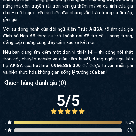
năng mà còn truyền tải trọn vẹn gu thẩm mỹ và cá tính của gia
chủ – một người yêu sự hiện đại nhưng vẫn trân trọng sự ấm áp,
gần gũi.
Với sự đồng hành của đội ngũ
Kiến Trúc AKISA
, tổ ấm của gia
đình bà Nga đã thực sự trở thành nơi để trở về – sang trọng,
đẳng cấp nhưng cũng đầy cảm xúc và kết nối.
Nếu bạn đang tìm kiếm một đơn vị thiết kế – thi công nội thất
trọn gói, chuyên nghiệp và giàu tâm huyết, đừng ngần ngại liên
hệ
AKISA
qua
hotline: 0966.885.000
để được tư vấn miễn phí
và hiện thực hóa không gian sống lý tưởng của bạn!
Khách hàng đánh giá (
0
)
5
/5
5
100
%
4
0
%