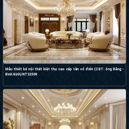
Mẫu thiết kế nội thất biệt thự cao cấp tân cổ điển (CĐT: ông Bảng -
Bình Định) NT32509