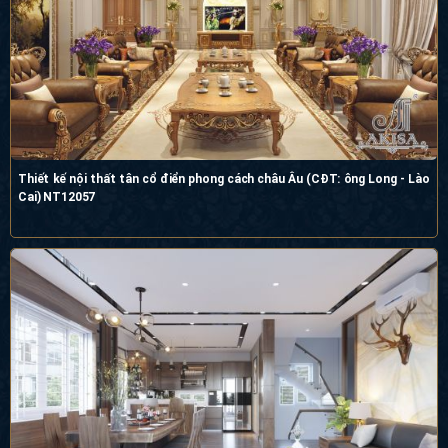
Thiết kế nội thất tân cổ điển phong cách châu Âu (CĐT: ông Long - Lào
Cai) NT12057