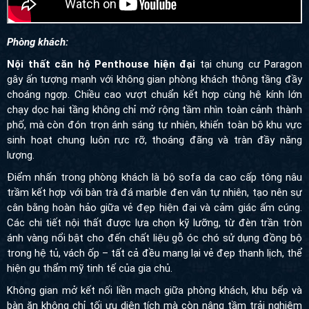
Phòng khách:
Nội thất căn hộ Penthouse hiện đại
tại chung cư Paragon
gây ấn tượng mạnh với không gian phòng khách thông tầng đầy
choáng ngợp. Chiều cao vượt chuẩn kết hợp cùng hệ kính lớn
chạy dọc hai tầng không chỉ mở rộng tầm nhìn toàn cảnh thành
phố, mà còn đón trọn ánh sáng tự nhiên, khiến toàn bộ khu vực
sinh hoạt chung luôn rực rỡ, thoáng đãng và tràn đầy năng
lượng.
Điểm nhấn trong phòng khách là bộ sofa da cao cấp tông nâu
trầm kết hợp với bàn trà đá marble đen vân tự nhiên, tạo nên sự
cân bằng hoàn hảo giữa vẻ đẹp hiện đại và cảm giác ấm cúng.
Các chi tiết nội thất được lựa chọn kỹ lưỡng, từ đèn trần tròn
ánh vàng nổi bật cho đến chất liệu gỗ óc chó sử dụng đồng bộ
trong hệ tủ, vách ốp – tất cả đều mang lại vẻ đẹp thanh lịch, thể
hiện gu thẩm mỹ tinh tế của gia chủ.
Không gian mở kết nối liền mạch giữa phòng khách, khu bếp và
bàn ăn không chỉ tối ưu diện tích mà còn nâng tầm trải nghiệm