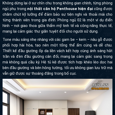
Không dừng lại ở sự chỉn chu trong không gian chính, từng phòng
ngủ phụ trong
nội thất căn hộ Penthouse hiện đại
cũng được
chăm chút kỹ lưỡng để đảm bảo sự tiện nghi và thoải mái cho
từng thành viên trong gia đình. Phòng ngủ 02 là một ví dụ điển
hình – nơi giao thoa giữa thẩm mỹ tinh tế và công năng thực tế,
mang lại cảm giác thư giãn tuyệt đối cho người sử dụng.
Tone màu sáng nhẹ nhàng với các gam be – kem – nâu gỗ được
phối hợp hài hòa, tạo nên một tổng thể ấm cúng và dễ chịu.
Thiết kế đầu giường ốp da liền vách kết hợp cùng ánh sáng hắt
trần và đèn đầu giường cân đối, mang lại cảm giác sang trọng
mà không quá cầu kỳ. Hệ tủ kệ được tích hợp khéo léo dọc hai
bên đầu giường và bên hông tường, tối ưu không gian lưu trữ mà
vẫn giữ được sự thoáng đãng trong bố cục.