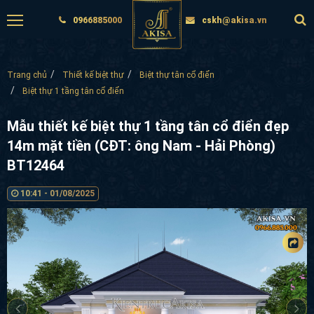
0966885000
cskh@akisa.vn
Trang chủ
Thiết kế biệt thự
Biệt thự tân cổ điển
Biệt thự 1 tầng tân cổ điển
Mẫu thiết kế biệt thự 1 tầng tân cổ điển đẹp
14m mặt tiền (CĐT: ông Nam - Hải Phòng)
BT12464
10:41 - 01/08/2025