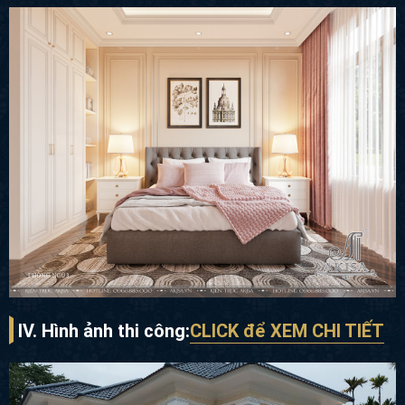
IV. Hình ảnh thi công
:
CLICK để XEM CHI TIẾT