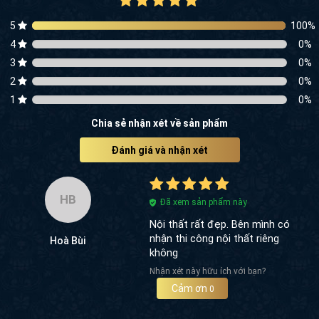
5
100
%
4
0
%
3
0
%
2
0
%
1
0
%
Chia sẻ nhận xét về sản phẩm
Đánh giá và nhận xét
HB
Đã xem sản phẩm này
Nội thất rất đẹp. Bên mình có
nhận thi công nội thất riêng
Hoà Bùi
không
Nhận xét này hữu ích với bạn?
Cảm ơn
0