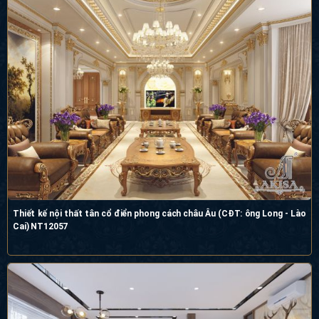
Thiết kế nội thất tân cổ điển phong cách châu Âu (CĐT: ông Long - Lào
Cai) NT12057