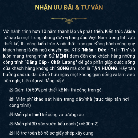
NHẬN ƯU ĐÃI & TƯ VẤN
Với hành trình hơn 10 năm thành lập và phát triển, Kiến trúc Akisa
tự hào là một trong những đơn vị hàng đầu Việt Nam trong lĩnh vực
thiết kế, thi công kiến trúc & nội thất trọn gói. Đồng hành cùng quý
khách hàng là đội ngũ chuyên gia, KTS
"Nhân - Đức - Trí - Tín"
và
luôn mang trong mình
SỨ MỆNH
đem đến cho khách hàng những
công trình "
Đẳng Cấp - Chất Lượng"
để góp phần giúp cuộc sống
của khách hàng không chỉ
SỐNG
mà còn là
TẬN HƯỞNG
. Hãy tận
hưởng các ưu đãi để sở hữu ngay một không gian sống và làm việc
tiện nghi, hiện đại và đẳng cấp!
🎁 Giảm tới 50% phí thiết kế khi thi công trọn gói
🎁 Miễn phí khảo sát hiện trạng đất/nhà (trực tiếp tận nơi
công trình)
🎁 Miễn phí thiết kế cổng và tường rào
🎁 Miễn phí 3D sân vườn tiểu cảnh (<=500m2)
🎁 Hỗ trợ toàn bộ hồ sơ giấy phép xây dựng