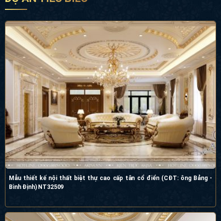
Mẫu thiết kế nội thất biệt thự cao cấp tân cổ điển (CĐT: ông Bảng -
Bình Định) NT32509