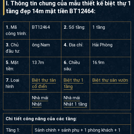
I. Thông tin chung của mẫu thiết kế biệt thự 1
tầng đẹp 14m mặt tiền BT12464:
1.
Mã
BT12464
2.
Số tầng:
1 tầng
công trình:
3.
Chủ
ông Nam
4.
Địa chỉ:
Hải Phòng
đầu tư:
5.
Mặt
13.7m
6.
Chiều
16.9m
tiền:
sâu:
7.
Loại
Biệt thự tân
Biệt thự 1
Biệt thự sân vườn
hình
cổ điển
tầng
Nhà mái
Nhà mái
Nhật
Nhật 1 tầng
Chi tiết công năng của các tầng:
Tầng 1:
Sảnh chính + sảnh phụ + 1 phòng khách + 1