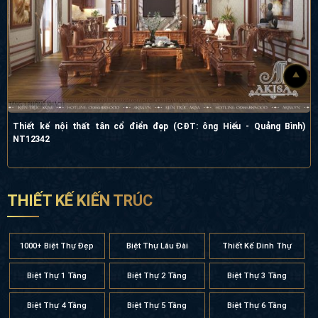
Thiết kế nội thất tân cổ điển đẹp (CĐT: ông Hiếu - Quảng Bình)
NT12342
THIẾT KẾ KIẾN TRÚC
1000+ Biệt Thự Đẹp
Biệt Thự Lâu Đài
Thiết Kế Dinh Thự
Biệt Thự 1 Tầng
Biệt Thự 2 Tầng
Biệt Thự 3 Tầng
Biệt Thự 4 Tầng
Biệt Thự 5 Tầng
Biệt Thự 6 Tầng