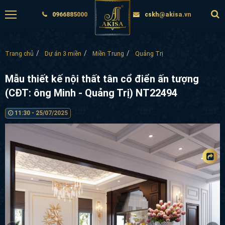
0966885000
cskh@akisa.vn
Trang chủ
Dự án 3 miền
Miền Trung
Quảng Trị
Mẫu thiết kế nội thất tân cổ điển ấn tượng
(CĐT: ông Minh - Quảng Trị) NT22494
11:30 - 25/07/2025