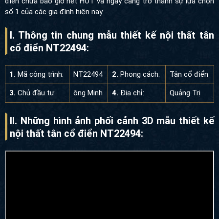
điển chưa bao giờ hết HOT và ngày càng trở thành sự lựa chọn
số 1 của các gia đình hiện nay.
I. Thông tin chung mẫu thiết kế nội thất tân
cổ điển NT22494:
1.
Mã công trình:
NT22494
2.
Phong cách:
Tân cổ điển
3.
Chủ đầu tư:
ông Minh
4.
Địa chỉ:
Quảng Trị
II. Những hình ảnh phối cảnh 3D mẫu thiết kế
nội thất tân cổ điển NT22494
: