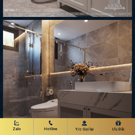
Zalo
Hotline
Y/c Gọi lại
Ưu Đãi