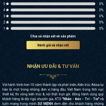
5
0
%
4
0
%
3
0
%
2
0
%
1
0
%
Chia sẻ nhận xét về sản phẩm
Đánh giá và nhận xét
NHẬN ƯU ĐÃI & TƯ VẤN
Với hành trình hơn 10 năm thành lập và phát triển, Kiến trúc Akisa tự
hào là một trong những đơn vị hàng đầu Việt Nam trong lĩnh vực
thiết kế, thi công kiến trúc & nội thất trọn gói. Đồng hành cùng quý
khách hàng là đội ngũ chuyên gia, KTS
"Nhân - Đức - Trí - Tín"
và
luôn mang trong mình
SỨ MỆNH
đem đến cho khách hàng những