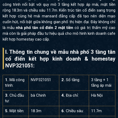
công trình nổi bật với quy mô 3 tầng kết hợp áp mái, mặt tiền
rộng 18.3m và chiều sâu 11.7m. Kiến trúc tân cổ điển sang trọng
kết hợp cùng hệ mái mansard đẳng cấp đã tạo nên diện mạo
cuốn hút, nổi bật giữa không gian phố thị hiện đại. Đây không chỉ
là mẫu
nhà phố tân cổ điển 2 mặt tiền
có giá trị thẩm mỹ cao
mà còn là giải pháp đầu tư hiệu quả cho mô hình kinh doanh cafe
kết hợp homestay cao cấp.
I. Thông tin chung về mẫu nhà phố 3 tầng tân
cổ điển kết hợp kinh doanh & homestay
NVP321051:
1.
Mã công
NVP321051
2.
Số tầng:
3 tầng + 1
trình:
tầng áp mái
3.
Chủ đầu
bà Chinh
4.
Địa chỉ:
Hà Nội
tư:
5.
Mặt tiền:
18.3m
6.
Chiều sâu:
11.7m