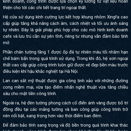
kinh doanh, công trình được lựa chọn kỹ lưỡng từ vật liệu hoàn
thiện cho tới các chi tiết trang trí ngoại thất.
Hệ cửa sử dụng kính cường lực kết hợp khung nhôm Xingfa cao
cấp giúp tăng khả năng cách âm, cách nhiệt và tối ưu ánh sáng
tự nhiên. Đây là giải pháp phù hợp cho các mô hình kinh doanh
cafe và lưu trú cần sự yên tĩnh, riêng tư nhưng vẫn đảm bảo tính
mở.
Phần chân tường tầng 1 được ốp đá tự nhiên màu tối nhằm hạn
chế bám bẩn trong quá trình sử dụng. Trong khi đó, hệ sơn ngoại
thất cao cấp giúp công trình luôn giữ được vẻ đẹp bền màu trước
điều kiện khí hậu khắc nghiệt tại Hà Nội.
Lan can sắt mỹ thuật được gia công tinh xảo với những đường
cong mềm mại, vừa tạo điểm nhấn nghệ thuật vừa tăng chiều
sâu cho mặt tiền công trình.
Ngoài ra, hệ đèn tường phong cách cổ điển ánh vàng được bố trí
đồng đều tại các mảng tường và ban công giúp công trình trở
nên nổi bật, sang trọng hơn vào thời điểm ban đêm.
Để đảm bảo tính sang trọng và độ bền trong quá trình khai thác