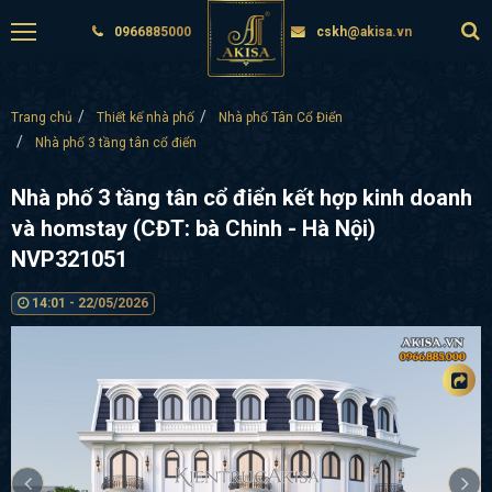
0966885000
cskh@akisa.vn
Trang chủ
Thiết kế nhà phố
Nhà phố Tân Cổ Điển
Nhà phố 3 tầng tân cổ điển
Nhà phố 3 tầng tân cổ điển kết hợp kinh doanh
và homstay (CĐT: bà Chinh - Hà Nội)
NVP321051
14:01 - 22/05/2026