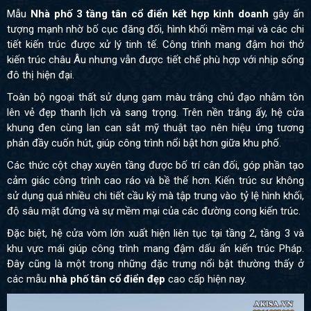
Mẫu
Nhà phố 3 tầng tân cổ điển kết hợp kinh doanh
gây ấn
tượng mạnh nhờ bố cục đăng đối, hình khối mềm mại và các chi
tiết kiến trúc được xử lý tinh tế. Công trình mang đậm hơi thở
kiến trúc châu Âu nhưng vẫn được tiết chế phù hợp với nhịp sống
đô thị hiện đại.
Toàn bộ ngoại thất sử dụng gam màu trắng chủ đạo nhằm tôn
lên vẻ đẹp thanh lịch và sang trọng. Trên nền trắng ấy, hệ cửa
khung đen cùng lan can sắt mỹ thuật tạo nên hiệu ứng tương
phản đầy cuốn hút, giúp công trình nổi bật hơn giữa khu phố.
Các thức cột chạy xuyên tầng được bố trí cân đối, góp phần tạo
cảm giác công trình cao ráo và bề thế hơn. Kiến trúc sư không
sử dụng quá nhiều chi tiết cầu kỳ mà tập trung vào tỷ lệ hình khối,
độ sâu mặt đứng và sự mềm mại của các đường cong kiến trúc.
Đặc biệt, hệ cửa vòm lớn xuất hiện liên tục tại tầng 2, tầng 3 và
khu vực mái giúp công trình mang đậm dấu ấn kiến trúc Pháp.
Đây cũng là một trong những đặc trưng nổi bật thường thấy ở
các mẫu
nhà phố tân cổ điển đẹp
cao cấp hiện nay.