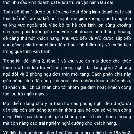
thời nhu cầu kinh doanh cafe, lưu trú và vận hành lâu dài.
Toàn bộ tầng 1 được ưu tiên cho hoạt động kinh doanh cafe với
thiết kế mở, tạo sự kết nối mạnh mẽ giữa không gian trong nhà
và khu vực ngoài trời. Việc bố trí hệ cửa kính lớn cùng khoảng
sân rộng phía trước giúp khu vực kinh doanh luôn thông thoáng,
dễ dàng thu hút khách hàng. Khu vực bếp và WC được sắp xếp
gọn gàng phía trong nhằm đảm bảo tính thẩm mỹ và thuận tiện
trong quá trình vận hành.
Trong khi đó, tầng 2, tầng 3 và khu vực áp mái được khai thác
theo mô hình lưu trú với hệ phòng nghỉ đa dạng gồm 2 phòng
ngủ đôi và 2 phòng ngủ đơn trên mỗi tầng. Cách phân chia này
giúp công trình đáp ứng linh hoạt nhiều nhóm khách khác nhau,
từ khách du lịch cá nhân cho tới nhóm gia đình hoặc khách công
tác lưu trú ngắn ngày.
Một điểm đáng chú ý là toàn bộ các phòng nghỉ đều được ưu
tiên tiếp cận ánh sáng tự nhiên thông qua hệ cửa sổ và ban công
riêng. Điều này không chỉ giúp không gian trở nên thông thoáng
mà còn nâng cao trải nghiệm nghỉ dưỡng cho khách hàng.
Về diện tích sử dụng, tầng 1 và tầng áp mái có diện tích 185.5m2;