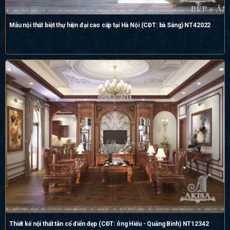
Mẫu nội thất biệt thự hiện đại cao cấp tại Hà Nội (CĐT: bà Sáng) NT42022
Thiết kế nội thất tân cổ điển đẹp (CĐT: ông Hiếu - Quảng Bình) NT12342