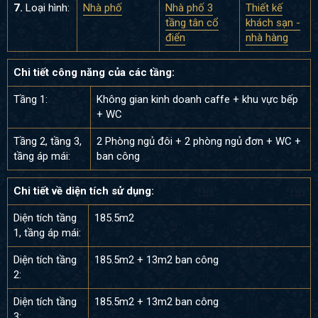
7.
Loại hình:
Nhà phố
Nhà phố 3
Thiết kế
tầng tân cổ
khách sạn -
điển
nhà hàng
Chi tiết công năng của các tầng:
Tầng 1:
Không gian kinh doanh caffe + khu vực bếp
+ WC
Tầng 2, tầng 3,
2 Phòng ngủ đôi + 2 phòng ngủ đơn + WC +
tầng áp mái:
ban công
Chi tiết về diện tích sử dụng:
Diện tích tầng
185.5m2
1, tầng áp mái:
Diện tích tầng
185.5m2 + 13m2 ban công
2:
Diện tích tầng
185.5m2 + 13m2 ban công
3: