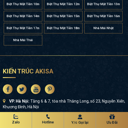
Biệt Thự Mặt Tiền 10m
Biệt Thự Mặt Tiền 12m
Biệt Thự Mặt Tiền 13m
Biệt Thự Mặt Tiền 14m
Biệt Thự Mặt Tiền 15m
Biệt Thự Mặt Tiền 16m
Biệt Thự Mặt Tiền 17m
Biệt Thự Mặt Tiền 18m
Nhà Mái Nhật
Nhà Mái Thái
KIẾN TRÚC AKISA
VP. Hà Nội:
Tầng 6 & 7, tòa nhà Thăng Long, số 23, Nguyễn Xiển,
Khương Đình, Hà Nội
Xưởng SX Nội thất 1:
Đội 1, Cao Sơn, Chương Mỹ, Hà Nội
Zalo
Hotline
Y/c Gọi lại
Ưu Đãi
Xưởng SX Nội thất 2:
Tân Phong, Đan Phượng, Hà Nội