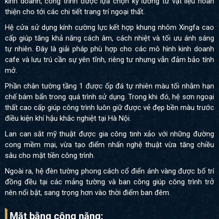
kinh doanh, công trình được lựa chọn kỹ lưỡng từ vật liệu hoàn
thiện cho tới các chi tiết trang trí ngoại thất.
Hệ cửa sử dụng kính cường lực kết hợp khung nhôm Xingfa cao
cấp giúp tăng khả năng cách âm, cách nhiệt và tối ưu ánh sáng
tự nhiên. Đây là giải pháp phù hợp cho các mô hình kinh doanh
cafe và lưu trú cần sự yên tĩnh, riêng tư nhưng vẫn đảm bảo tính
mở.
Phần chân tường tầng 1 được ốp đá tự nhiên màu tối nhằm hạn
chế bám bẩn trong quá trình sử dụng. Trong khi đó, hệ sơn ngoại
thất cao cấp giúp công trình luôn giữ được vẻ đẹp bền màu trước
điều kiện khí hậu khắc nghiệt tại Hà Nội.
Lan can sắt mỹ thuật được gia công tinh xảo với những đường
cong mềm mại, vừa tạo điểm nhấn nghệ thuật vừa tăng chiều
sâu cho mặt tiền công trình.
Ngoài ra, hệ đèn tường phong cách cổ điển ánh vàng được bố trí
đồng đều tại các mảng tường và ban công giúp công trình trở
nên nổi bật, sang trọng hơn vào thời điểm ban đêm.
Mặt bằng công năng: