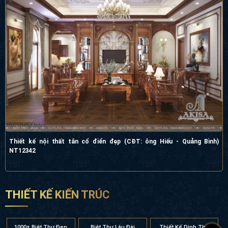
Thiết kế nội thất tân cổ điển đẹp (CĐT: ông Hiếu - Quảng Bình)
NT12342
THIẾT KẾ KIẾN TRÚC
1000+ Biệt Thự Đẹp
Biệt Thự Lâu Đài
Thiết Kế Dinh Thự