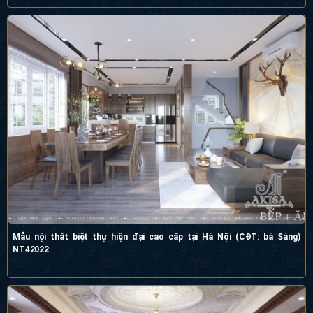
Mẫu nội thất biệt thự hiện đại cao cấp tại Hà Nội (CĐT: bà Sáng)
NT42022