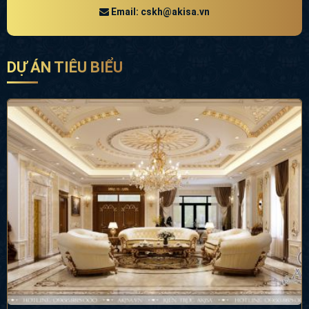
Email: cskh@akisa.vn
DỰ ÁN TIÊU BIỂU