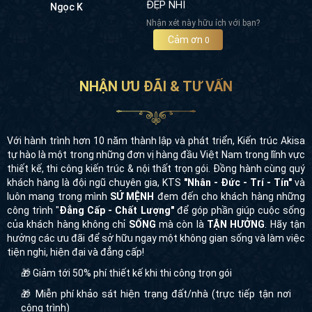
ĐẸP NHỈ
Ngọc K
Nhận xét này hữu ích với bạn?
Cảm ơn
0
NHẬN ƯU ĐÃI & TƯ VẤN
Với hành trình hơn 10 năm thành lập và phát triển, Kiến trúc Akisa
tự hào là một trong những đơn vị hàng đầu Việt Nam trong lĩnh vực
thiết kế, thi công kiến trúc & nội thất trọn gói. Đồng hành cùng quý
khách hàng là đội ngũ chuyên gia, KTS
"Nhân - Đức - Trí - Tín"
và
luôn mang trong mình
SỨ MỆNH
đem đến cho khách hàng những
công trình "
Đẳng Cấp - Chất Lượng"
để góp phần giúp cuộc sống
của khách hàng không chỉ
SỐNG
mà còn là
TẬN HƯỞNG
. Hãy tận
hưởng các ưu đãi để sở hữu ngay một không gian sống và làm việc
tiện nghi, hiện đại và đẳng cấp!
🎁 Giảm tới 50% phí thiết kế khi thi công trọn gói
🎁 Miễn phí khảo sát hiện trạng đất/nhà (trực tiếp tận nơi
công trình)