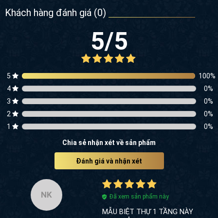
Khách hàng đánh giá (
0
)
5
/5
5
100
%
4
0
%
3
0
%
2
0
%
1
0
%
Chia sẻ nhận xét về sản phẩm
Đánh giá và nhận xét
NK
Đã xem sản phẩm này
MẪU BIỆT THỰ 1 TẦNG NÀY