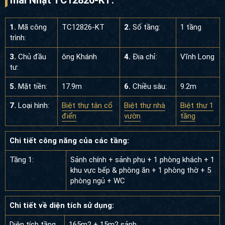
1.
Mã công
TC12826-KT
2.
Số tầng:
1 tầng
trình:
3.
Chủ đầu
ông Khánh
4.
Địa chỉ:
Vĩnh Long
tư:
5.
Mặt tiền:
17.9m
6.
Chiều sâu:
9.2m
7.
Loại hình:
Biệt thự tân cổ
Biệt thự nhà
Biệt thự 1
điển
vườn
tầng
Chi tiết công năng của các tầng:
Tầng 1:
Sảnh chính + sảnh phụ + 1 phòng khách + 1
khu vực bếp & phòng ăn + 1 phòng thờ + 5
phòng ngủ + WC
Chi tiết về diện tích sử dụng:
Diện tích tầng
165m2 + 15m2 sảnh