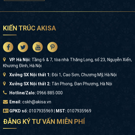
KIẾN TRÚC AKISA
VP. Hà Nội:
Tầng 6 & 7, tòa nhà Thăng Long, số 23, Nguyễn Xiển,
Khương Đình, Hà Nội
Xưởng SX Nội thất 1:
Đội 1, Cao Sơn, Chương Mỹ, Hà Nội
Xưởng SX Nội thất 2:
Tân Phong, Đan Phượng, Hà Nội
Hotline/Zalo:
0966 885 000
Email:
cskh@akisa.vn
GPKD số:
0107935969 |
MST:
0107935969
ĐĂNG KÝ TƯ VẤN MIỄN PHÍ