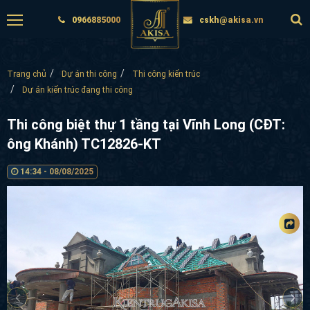
0966885000
cskh@akisa.vn
Trang chủ
Dự án thi công
Thi công kiến trúc
Dự án kiến trúc đang thi công
Thi công biệt thự 1 tầng tại Vĩnh Long (CĐT:
ông Khánh) TC12826-KT
14:34 - 08/08/2025