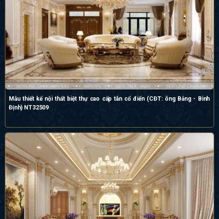
Mẫu thiết kế nội thất biệt thự cao cấp tân cổ điển (CĐT: ông Bảng - Bình
Định) NT32509