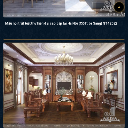
Mẫu nội thất biệt thự hiện đại cao cấp tại Hà Nội (CĐT: bà Sáng) NT42022