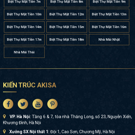
Biệt Thự Mặt Tiền 7m
Biệt Thự Mặt Tiền 8m
Biệt Thự Mặt Tiền 9m
Biệt Thự Mặt Tiền 10m
Biệt Thự Mặt Tiền 12m
Biệt Thự Mặt Tiền 13m
Biệt Thự Mặt Tiền 14m
Biệt Thự Mặt Tiền 15m
Biệt Thự Mặt Tiền 16m
Biệt Thự Mặt Tiền 17m
Biệt Thự Mặt Tiền 18m
Nhà Mái Nhật
Nhà Mái Thái
KIẾN TRÚC AKISA
VP. Hà Nội:
Tầng 6 & 7, tòa nhà Thăng Long, số 23, Nguyễn Xiển,
Khương Đình, Hà Nội
Xưởng SX Nội thất 1:
Đội 1, Cao Sơn, Chương Mỹ, Hà Nội