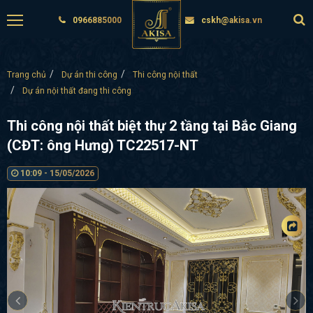
0966885000
cskh@akisa.vn
Trang chủ
Dự án thi công
Thi công nội thất
Dự án nội thất đang thi công
Thi công nội thất biệt thự 2 tầng tại Bắc Giang
(CĐT: ông Hưng) TC22517-NT
10:09 - 15/05/2026