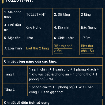
1.
Mã công
TC22517-NT
2.
Số tầng:
2 tầng
trình:
3.
Chủ đầu
ông Hưng
4.
Địa chỉ:
Bắc Giang
tư:
5.
Mặt tiền:
12m
6.
Chiều sâu:
17.9m
Biệt thự nhà
Biệt thự
7.
Loại hình
Biệt thự 2 tầng
vườn
châu Âu
Chi tiết công năng của các tầng:
1 sảnh chính + 1 sảnh phụ + 1 phòng khách +
Tầng 1:
1 khu vực bếp & phòng ăn + 1 phòng thờ + 1
phòng ngủ + WC
1 phòng giải trí + 3 phòng ngủ + WC + ban
Tầng 2:
công + 1 sân giặt phơi
Chi tiết về diện tích sử dụng: