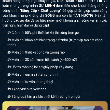
khách hàng là đội ngũ chuyên gia, KTS
"Nhân - Đức - Trí - Tín"
và
luôn mang trong mình
SỨ MỆNH
đem đến cho khách hàng những
công trình "
Đẳng Cấp - Chất Lượng"
để góp phần giúp cuộc sống
của khách hàng không chỉ
SỐNG
mà còn là
TẬN HƯỞNG
. Hãy tận
hưởng các ưu đãi để sở hữu ngay một không gian sống và làm việc
tiện nghi, hiện đại và đẳng cấp!
🎁 Giảm tới 50% phí thiết kế khi thi công trọn gói
🎁 Miễn phí khảo sát hiện trạng đất/nhà (trực tiếp tận nơi công
trình)
🎁 Miễn phí thiết kế cổng và tường rào
🎁 Miễn phí 3D sân vườn tiểu cảnh (<=500m2)
🎁 Hỗ trợ toàn bộ hồ sơ giấy phép xây dựng
🎁 Miễn phí giám sát tại công trình
🎁 Miễn phí tư vấn phong thuỷ
🎁 Tặng video reivew nhà
🎁 Tặng quà tân gia khi thiết kế thi công trọn gói