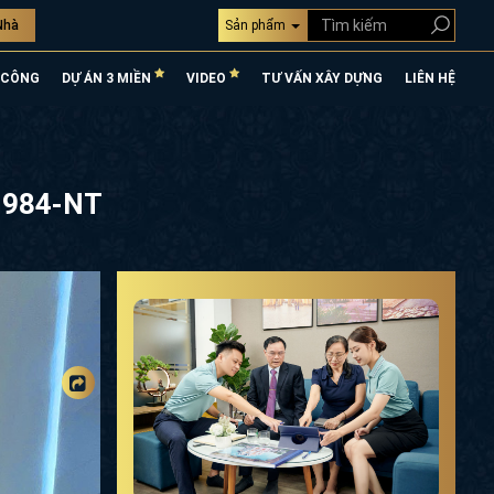
Nhà
Sản phẩm
 CÔNG
DỰ ÁN 3 MIỀN
VIDEO
TƯ VẤN XÂY DỰNG
LIÊN HỆ
31984-NT