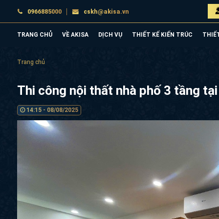
0966885000
cskh@akisa.vn
TRANG CHỦ
VỀ AKISA
DỊCH VỤ
THIẾT KẾ KIẾN TRÚC
THIẾ
Trang chủ
Thi công nội thất nhà phố 3 tầng 
14:15 - 08/08/2025