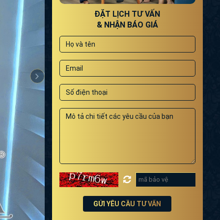
ĐẶT LỊCH TƯ VẤN
& NHẬN BÁO GIÁ
GỬI YÊU CẦU TƯ VẤN