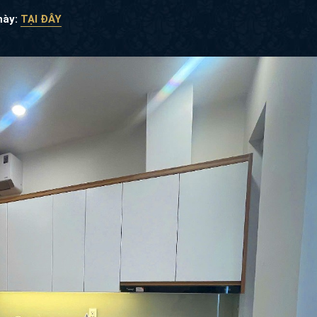
 này:
TẠI ĐÂY