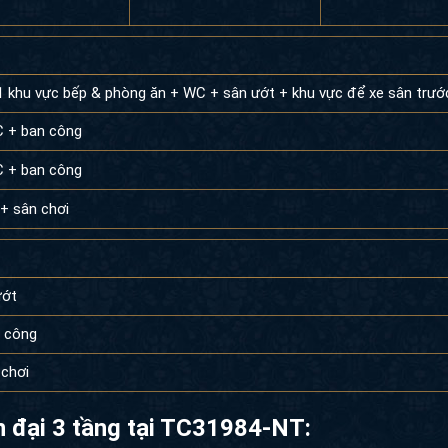
1 khu vực bếp & phòng ăn + WC + sân ướt + khu vực để xe sân trướ
C + ban công
C + ban công
+ sân chơi
ướt
 công
chơi
ện đại 3 tầng tại TC31984-NT: