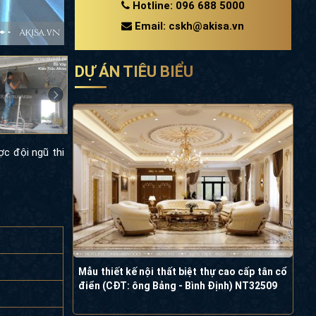
Hotline: 096 688 5000
Email: cskh@akisa.vn
DỰ ÁN TIÊU BIỂU
ợc đội ngũ thi
Mẫu thiết kế nội thất biệt thự cao cấp tân cổ
điển (CĐT: ông Bảng - Bình Định) NT32509