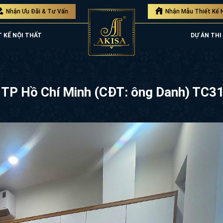
Nhận Ưu Đãi & Tư Vấn
Nhận Mẫu Thiết Kế 
T KẾ NỘI THẤT
DỰ ÁN THI
tại TP Hồ Chí Minh (CĐT: ông Danh) TC