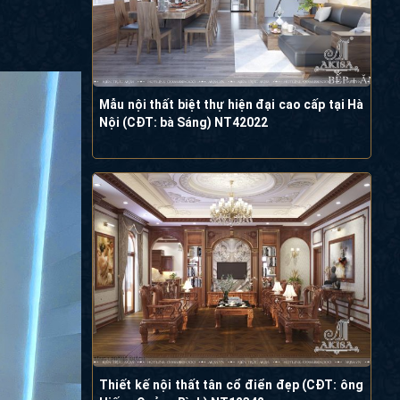
Mẫu nội thất biệt thự hiện đại cao cấp tại Hà
Nội (CĐT: bà Sáng) NT42022
Thiết kế nội thất tân cổ điển đẹp (CĐT: ông