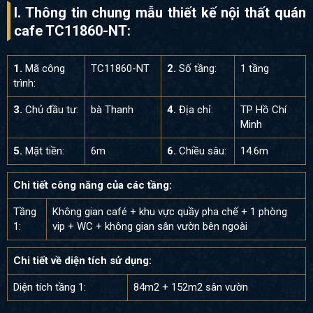
I. Thông tin chung mẫu thiết kế nội thất quán
cafe TC11860-NT:
1.
Mã công
TC11860-NT
2.
Số tầng:
1 tầng
trình:
3.
Chủ đầu tư:
bà Thanh
4.
Địa chỉ:
TP Hồ Chí
Minh
5.
Mặt tiền:
6m
6.
Chiều sâu:
14.6m
Chi tiết công năng của các tầng:
Tầng
Không gian café + khu vực quầy pha chế + 1 phòng
1:
vip + WC + không gian sân vườn bên ngoài
Chi tiết về diện tích sử dụng:
Diện tích tầng 1:
84m2 + 152m2 sân vườn