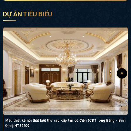
DỰ ÁN TIÊU BIỂU
Mẫu thiết kế nội thất biệt thự cao cấp tân cổ điển (CĐT: ông Bảng - Bình
Định) NT32509