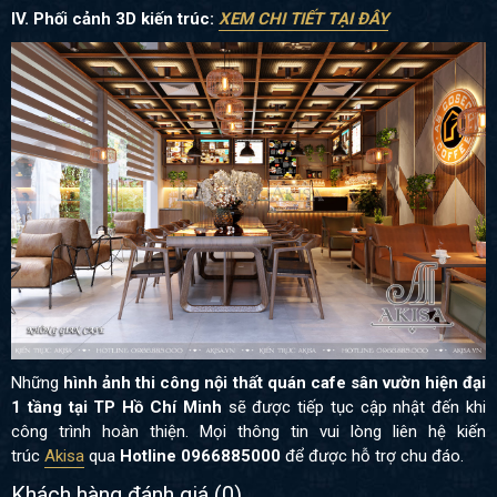
IV. Phối cảnh 3D kiến trúc:
XEM CHI TIẾT TẠI ĐÂY
Những
hình ảnh thi công nội thất quán cafe sân vườn hiện đại
1 tầng tại TP Hồ Chí Minh
sẽ được tiếp tục cập nhật đến khi
công trình hoàn thiện. Mọi thông tin
vui lòng liên hệ kiến
trúc
Akisa
qua
Hotline
0966885000
để được hỗ trợ chu đáo.
Khách hàng đánh giá (
0
)