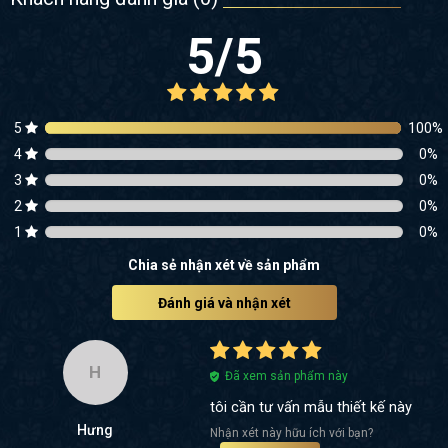
5
/5
5
100
%
4
0
%
3
0
%
2
0
%
1
0
%
Chia sẻ nhận xét về sản phẩm
Đánh giá và nhận xét
H
Đã xem sản phẩm này
tôi cần tư vấn mẫu thiết kế này
Hưng
Nhận xét này hữu ích với bạn?