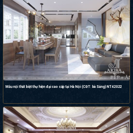
Mẫu nội thất biệt thự hiện đại cao cấp tại Hà Nội (CĐT: bà Sáng) NT42022