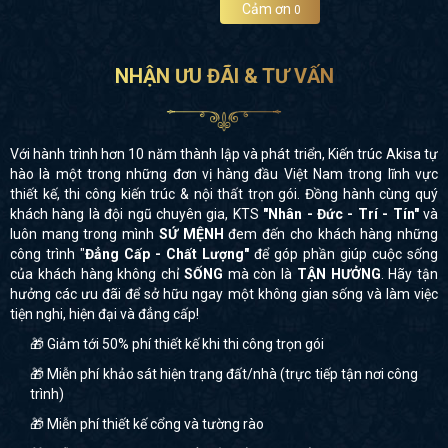
Cảm ơn
0
NHẬN ƯU ĐÃI & TƯ VẤN
Với hành trình hơn 10 năm thành lập và phát triển, Kiến trúc Akisa tự
hào là một trong những đơn vị hàng đầu Việt Nam trong lĩnh vực
thiết kế, thi công kiến trúc & nội thất trọn gói. Đồng hành cùng quý
khách hàng là đội ngũ chuyên gia, KTS
"Nhân - Đức - Trí - Tín"
và
luôn mang trong mình
SỨ MỆNH
đem đến cho khách hàng những
công trình "
Đẳng Cấp - Chất Lượng"
để góp phần giúp cuộc sống
của khách hàng không chỉ
SỐNG
mà còn là
TẬN HƯỞNG
. Hãy tận
hưởng các ưu đãi để sở hữu ngay một không gian sống và làm việc
tiện nghi, hiện đại và đẳng cấp!
🎁 Giảm tới 50% phí thiết kế khi thi công trọn gói
🎁 Miễn phí khảo sát hiện trạng đất/nhà (trực tiếp tận nơi công
trình)
🎁 Miễn phí thiết kế cổng và tường rào