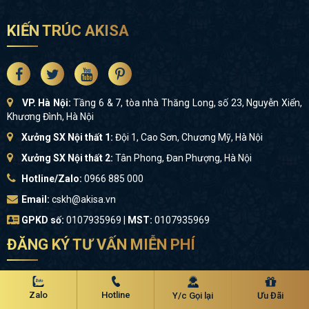
KIẾN TRÚC AKISA
VP. Hà Nội:
Tầng 6 & 7, tòa nhà Thăng Long, số 23, Nguyễn Xiển,
Khương Đình, Hà Nội
Xưởng SX Nội thất 1:
Đội 1, Cao Sơn, Chương Mỹ, Hà Nội
Xưởng SX Nội thất 2:
Tân Phong, Đan Phượng, Hà Nội
Hotline/Zalo:
0966 885 000
Email:
cskh@akisa.vn
GPKD số:
0107935969 |
MST:
0107935969
ĐĂNG KÝ TƯ VẤN MIỄN PHÍ
Zalo
Hotline
Y/c Gọi lại
Ưu Đãi