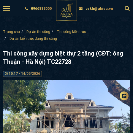
0966885000
cskh@akisa.vn
Trang chủ
Dự án thi công
Thi công kiến trúc
Dự án kiến trúc đang thi công
Thi công xây dựng biệt thự 2 tầng (CĐT: ông
Thuận - Hà Nội) TC22728
10:17 - 14/05/2026