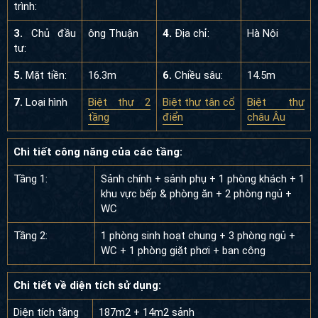
trình:
3.
Chủ đầu
ông Thuận
4.
Địa chỉ:
Hà Nội
tư:
5.
Mặt tiền:
16.3m
6.
Chiều sâu:
14.5m
7.
Loại hình
Biệt thự 2
Biệt thự tân cổ
Biệt thự
tầng
điển
châu Âu
Chi tiết công năng của các tầng:
Tầng 1:
Sảnh chính + sảnh phụ + 1 phòng khách + 1
khu vực bếp & phòng ăn + 2 phòng ngủ +
WC
Tầng 2:
1 phòng sinh hoạt chung + 3 phòng ngủ +
WC + 1 phòng giặt phơi + ban công
Chi tiết về diện tích sử dụng:
Diện tích tầng
187m2 + 14m2 sảnh