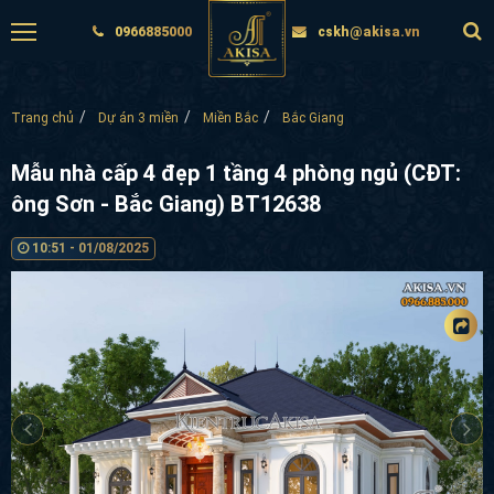
0966885000
cskh@akisa.vn
Trang chủ
Dự án 3 miền
Miền Bắc
Bắc Giang
Mẫu nhà cấp 4 đẹp 1 tầng 4 phòng ngủ (CĐT:
ông Sơn - Bắc Giang) BT12638
10:51 - 01/08/2025