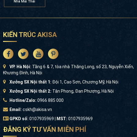
Nhà Mái Thái
KIẾN TRÚC AKISA
VP. Hà Nội:
Tầng 6 & 7, tòa nhà Thăng Long, số 23, Nguyễn Xiển,
Khương Đình, Hà Nội
Xưởng SX Nội thất 1:
Đội 1, Cao Sơn, Chương Mỹ, Hà Nội
Xưởng SX Nội thất 2:
Tân Phong, Đan Phượng, Hà Nội
Hotline/Zalo:
0966 885 000
Email:
cskh@akisa.vn
GPKD số:
0107935969 |
MST:
0107935969
ĐĂNG KÝ TƯ VẤN MIỄN PHÍ