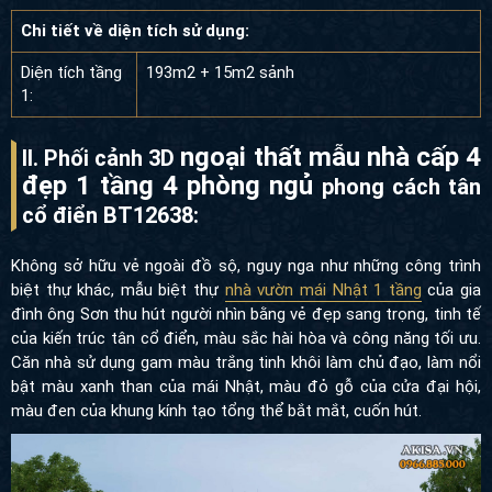
Chi tiết về diện tích sử dụng:
Diện tích tầng
193m2 + 15m2 sảnh
1:
ngoại thất mẫu nhà cấp 4
II. Phối cảnh 3D
đẹp 1 tầng 4 phòng ngủ
phong cách tân
cổ điển BT12638:
Không sở hữu vẻ ngoài đồ sộ, nguy nga như những công trình
biệt thự khác, mẫu biệt thự
nhà vườn mái Nhật 1 tầng
của gia
đình ông Sơn thu hút người nhìn bằng vẻ đẹp sang trọng, tinh tế
của kiến trúc tân cổ điển, màu sắc hài hòa và công năng tối ưu.
Căn nhà sử dụng gam màu trắng tinh khôi làm chủ đạo, làm nổi
bật màu xanh than của mái Nhật, màu đỏ gỗ của cửa đại hội,
màu đen của khung kính tạo tổng thể bắt mắt, cuốn hút.