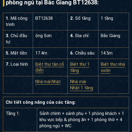
phòng ngủ tại Bắc Giang BT12638:
1.
Mã công
BT12638
2.
Số tầng:
1 tầng
trình:
3.
Chủ đầu
ông Sơn
4.
Địa chỉ:
Bắc Giang
tư:
5.
Mặt tiền:
17.4m
6.
Chiều sâu:
14.5m
7.
Loại hình
Biệt thự 1
Biệt thự nhà
Biệt thự tân cổ
điển
tầng
vườn
Nhà mái
Nhà mái Nhật
Nhật 1 tầng
Chi tiết công năng của các tầng:
Tầng 1:
Sảnh chính + sảnh phụ + 1 phòng khách + 1
khu vực bếp & phòng ăn + 1 phòng thờ + 4
phòng ngủ + WC