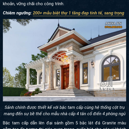
khoắn, vững chãi cho công trình.
Chiêm ngưỡng
:
200+ mẫu biệt thự 1 tầng đẹp tinh tế, sang trọng
Sảnh chính được thiết kế với bậc tam cấp cùng hệ thống cột trụ
mang đến sự bề thế cho mẫu nhà cấp 4 tân cổ điển 4 phòng ngủ
Bậc tam cấp dẫn lên đại sảnh gồm 5 bậc lát đá Granite màu