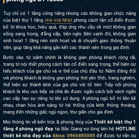
Tuy chỉ có 1 tầng công năng nhưng các không gian chức năng
của biệt thự 1 tầng
nhà mái Nhật
phong cách tân cổ điển được
bố trí khoa học, hiệu quả, đáp ứng nhu cầu về một không gian
sống sang trọng, đẳng cấp, tiện nghi. Bên cạnh đó, không gian
sinh hoạt 1 tầng nên sinh hoạt và di chuyển giao thông thuận
tiện, giúp tăng khả năng gắn kết các thành viên trong gia đình.
Bước vào từ sảnh chính là không gian phòng khách rộng rãi,
trang trí nội thất phong cách tân cổ điển sang trọng, thể hiện sự
hiếu khách của gia chủ và vị thế của chủ đầu tư. Nằm đăng đối
với phòng khách là không gian phòng thờ yên tĩnh, trang nghiêm,
thể hiện sự thành kính của gia chủ với tổ tiên. Tiếp nối phòng
khách là khu vực bếp và nhà ăn được ngăn cách bởi vách ngăn
cao cấp tạo sự riêng tư khi sử dụng. 4 phòng ngủ bố trí liền kề
nhau, chan hòa ánh sáng từ hệ thống cửa kính thông thoáng,
mang đến những giấc ngủ ngon, thư giãn cho gia đình.
Mọi thông tin về kiến trúc & phong thủy của
Thiết kế biệt thự 1
tầng 4 phòng ngủ đẹp
tại Bắc Giang vui lòng liên hệ
HOTLINE
thiết kế nhà đẹp của
Akisa
:
0966885000
để được tư vấn cụ