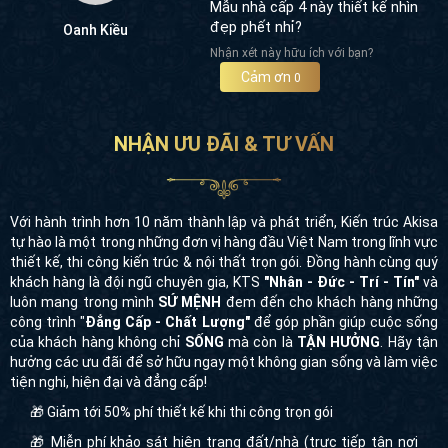
Mẫu nhà cấp 4 này thiết kế nhìn
đẹp phết nhỉ?
Oanh Kiều
Nhận xét này hữu ích với bạn?
Cảm ơn
0
NHẬN ƯU ĐÃI & TƯ VẤN
Với hành trình hơn 10 năm thành lập và phát triển, Kiến trúc Akisa
tự hào là một trong những đơn vị hàng đầu Việt Nam trong lĩnh vực
thiết kế, thi công kiến trúc & nội thất trọn gói. Đồng hành cùng quý
khách hàng là đội ngũ chuyên gia, KTS
"Nhân - Đức - Trí - Tín"
và
luôn mang trong mình
SỨ MỆNH
đem đến cho khách hàng những
công trình "
Đẳng Cấp - Chất Lượng"
để góp phần giúp cuộc sống
của khách hàng không chỉ
SỐNG
mà còn là
TẬN HƯỞNG
. Hãy tận
hưởng các ưu đãi để sở hữu ngay một không gian sống và làm việc
tiện nghi, hiện đại và đẳng cấp!
🎁 Giảm tới 50% phí thiết kế khi thi công trọn gói
🎁 Miễn phí khảo sát hiện trạng đất/nhà (trực tiếp tận nơi