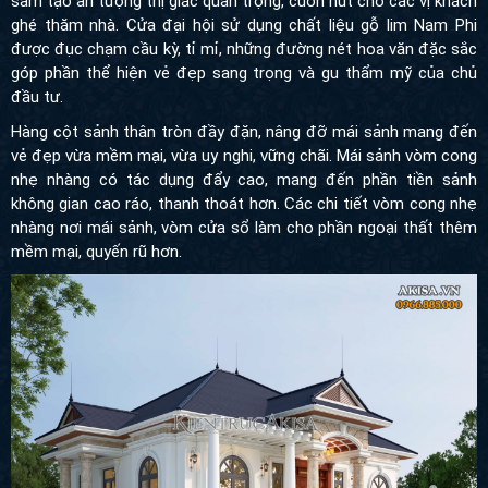
sẫm tạo ấn tượng thị giác quan trọng, cuốn hút cho các vị khách
ghé thăm nhà. Cửa đại hội sử dụng chất liệu gỗ lim Nam Phi
được đục chạm cầu kỳ, tỉ mỉ, những đường nét hoa văn đặc sắc
góp phần thể hiện vẻ đẹp sang trọng và gu thẩm mỹ của chủ
đầu tư.
Hàng cột sảnh thân tròn đầy đặn, nâng đỡ mái sảnh mang đến
vẻ đẹp vừa mềm mại, vừa uy nghi, vững chãi. Mái sảnh vòm cong
nhẹ nhàng có tác dụng đẩy cao, mang đến phần tiền sảnh
không gian cao ráo, thanh thoát hơn. Các chi tiết vòm cong nhẹ
nhàng nơi mái sảnh, vòm cửa sổ làm cho phần ngoại thất thêm
mềm mại, quyến rũ hơn.