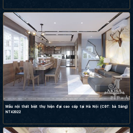
Mẫu nội thất biệt thự hiện đại cao cấp tại Hà Nội (CĐT: bà Sáng)
NT42022