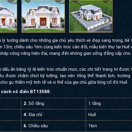
ý tưởng dành cho những gia chủ yêu thích vẻ đẹp sang trọng, bề th
3m, chiều sâu 16m cùng kiến trúc cân đối, mẫu biệt thự tại Huế dưới
háp công năng hiện đại, mang đến không gian sống đẳng cấp cho gia 
dấu ấn bằng tỷ lệ kiến trúc chuẩn mực, các chi tiết trang trí được t
ược chăm chút kỹ lưỡng, tạo nên tổng thể thanh lịch, trường tồn c
thẩm mỹ tinh tế và vị thế của gia chủ giữa lòng cố đô Huế.
ách cổ điển BT13588:
2.
Số tầng:
1 tầng
4.
Địa chỉ:
Huế
6.
Chiều sâu:
16m