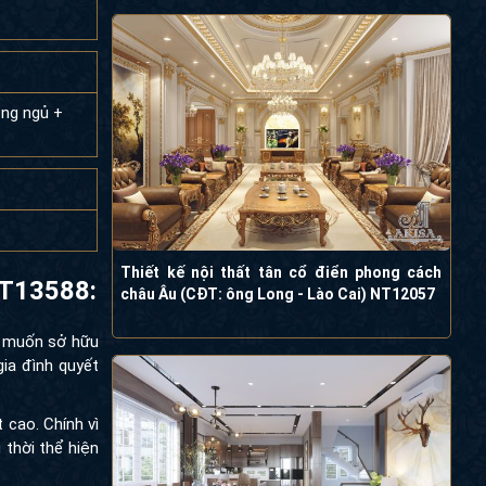
òng ngủ +
Thiết kế nội thất tân cổ điển phong cách
 cổ điển
châu Âu (CĐT: ông Long - Lào Cai)
NT12057
ng muốn sở hữu
ia đình quyết
t cao. Chính vì
thời thể hiện