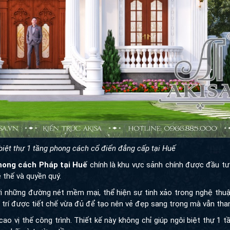
 biệt thự 1 tầng phong cách cổ điển đẳng cấp tại Huế
ong cách Pháp tại Huế
chính là khu vực sảnh chính được đầu tư côn
 và quyền quý.
hững đường nét mềm mại, thể hiện sự tinh xảo trong nghệ thuật kiế
được tiết chế vừa đủ để tạo nên vẻ đẹp sang trọng mà vẫn thanh thoát