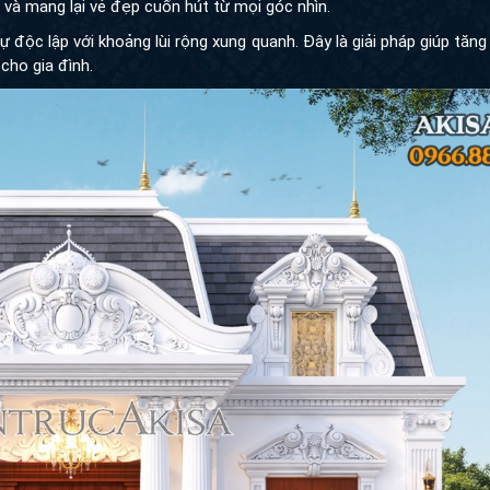
ọn gàng, tránh cảm giác trải dài đơn điệu thường thấy ở nhiều mẫ
 và mang lại vẻ đẹp cuốn hút từ mọi góc nhìn.
 độc lập với khoảng lùi rộng xung quanh. Đây là giải pháp giúp tăn
cho gia đình.