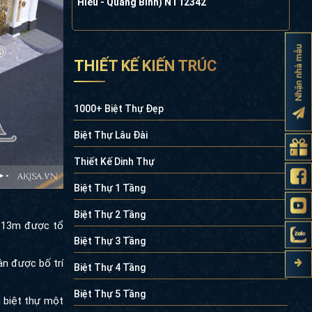
Hiếu - Quảng Bình) NT12342
Nhận nhà mẫu
THIẾT KẾ KIẾN TRÚC
1000+ Biệt Thự Đẹp
Biệt Thự Lâu Đài
Thiết Kế Dinh Thự
Biệt Thự 1 Tầng
Biệt Thự 2 Tầng
Biệt Thự 3 Tầng
m được tổ chức
Biệt Thự 4 Tầng
ận được bố trí
Biệt Thự 5 Tầng