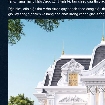
Nhờ chiều sâu 16m hợp lý, toàn bộ không gian được tổ chức g
tầng. Từng mảng khối được xử lý tinh tế, tạo chiều sâu thị giác
Đặc biệt, căn biệt thự vườn được quy hoạch theo dạng biệt thự
gió, lấy sáng tự nhiên và nâng cao chất lượng không gian sống 