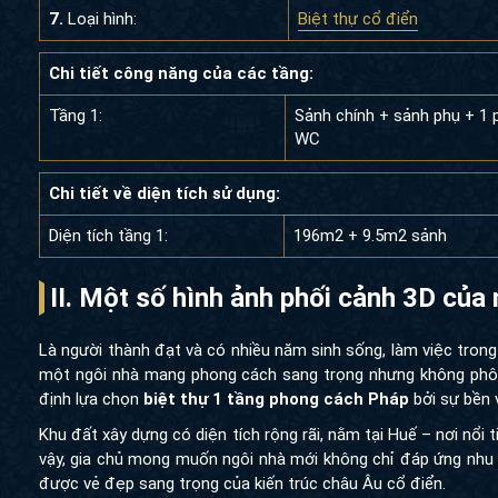
7.
Loại hình:
Biệt thự cổ điển
Chi tiết công năng của các tầng:
Tầng 1:
Sảnh chính + sảnh phụ + 1 
WC
Chi tiết về diện tích sử dụng:
Diện tích tầng 1:
196m2 + 9.5m2 sảnh
II. Một số hình ảnh phối cảnh 3D
BT13588:
Là người thành đạt và có nhiều năm sinh sống, làm việc tron
một ngôi nhà mang phong cách sang trọng nhưng không phô tr
định lựa chọn
biệt thự 1 tầng phong cách Pháp
bởi sự bền vữ
Khu đất xây dựng có diện tích rộng rãi, nằm tại Huế – nơi nổi t
vậy, gia chủ mong muốn ngôi nhà mới không chỉ đáp ứng nhu c