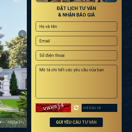
ĐẶT LỊCH TƯ VẤN
& NHẬN BÁO GIÁ
GỬI YÊU CẦU TƯ VẤN