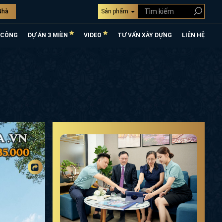
Nhà
Sản phẩm
CÔNG
DỰ ÁN 3 MIỀN
VIDEO
TƯ VẤN XÂY DỰNG
LIÊN HỆ
88