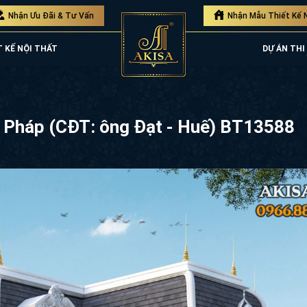
Nhận Ưu Đãi & Tư Vấn
Nhận Mẫu Thiết Kế 
T KẾ NỘI THẤT
DỰ ÁN THI 
ách Pháp (CĐT: ông Đạt - Huế) BT135