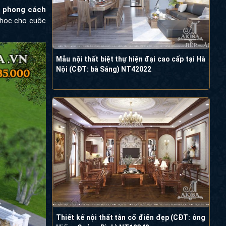
ong cách Pháp
cuộc sống lâu
Mẫu nội thất biệt thự hiện đại cao cấp tại
Hà Nội (CĐT: bà Sáng) NT42022
Thiết kế nội thất tân cổ điển đẹp (CĐT: ông