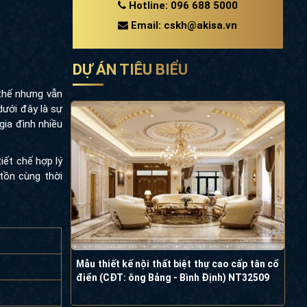
Hotline: 096 688 5000
Email: cskh@akisa.vn
DỰ ÁN TIÊU BIỂU
ế nhưng vẫn đề
 đây là sự kết
đình nhiều thế
iết chế hợp lý
ùng thời gian.
Mẫu thiết kế nội thất biệt thự cao cấp tân
cổ điển (CĐT: ông Bảng - Bình Định)
NT32509