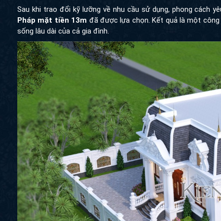
được vẻ đẹp sang trọng của kiến trúc châu Âu cổ điển.
Sau khi trao đổi kỹ lưỡng về nhu cầu sử dụng, phong cách yê
mặt tiền 13m
đã được lựa chọn. Kết quả là một công trình v
dài của cả gia đình.