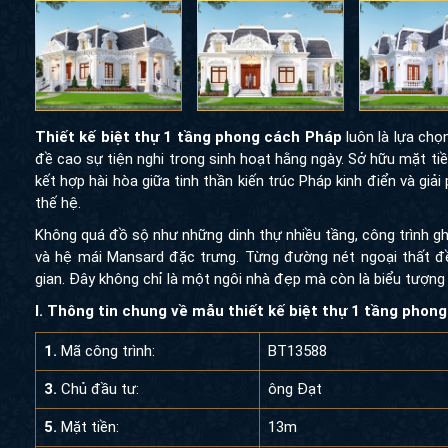
Thiết kế biệt thự 1 tầng phong cách Pháp
luôn là lựa chọn l
cao sự tiện nghi trong sinh hoạt hằng ngày. Sở hữu mặt tiền 1
hợp hài hòa giữa tinh thần kiến trúc Pháp kinh điển và giải p
hệ.
Không quá đồ sộ như những dinh thự nhiều tầng, công trình ghi 
và hệ mái Mansard đặc trưng. Từng đường nét ngoại thất đều đ
Đây không chỉ là một ngôi nhà đẹp mà còn là biểu tượng cho gu 
I. Thông tin chung về mẫu thiết kế biệt thự 1 tầng phong c
1.
Mã công trình:
BT13588
3.
Chủ đầu tư:
ông Đạt
5.
Mặt tiền:
13m