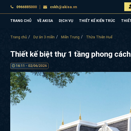
0966885000
cskh@akisa.vn
TRANG CHỦ
VỀ AKISA
DỊCH VỤ
THIẾT KẾ KIẾN TRÚC
THIẾ
Trang chủ
Dự án 3 miền
Miền Trung
Thừa Thiên Huế
Thiết kế biệt thự 1 tầng phong c
16:11 - 02/06/2026