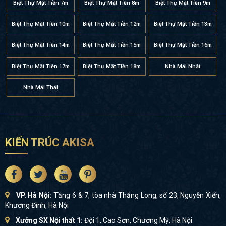
Biệt Thự Mặt Tiền 7m
Biệt Thự Mặt Tiền 8m
Biệt Thự Mặt Tiền 9m
Biệt Thự Mặt Tiền 10m
Biệt Thự Mặt Tiền 12m
Biệt Thự Mặt Tiền 13m
Biệt Thự Mặt Tiền 14m
Biệt Thự Mặt Tiền 15m
Biệt Thự Mặt Tiền 16m
Biệt Thự Mặt Tiền 17m
Biệt Thự Mặt Tiền 18m
Nhà Mái Nhật
Nhà Mái Thái
KIẾN TRÚC AKISA
VP. Hà Nội:
Tầng 6 & 7, tòa nhà Thăng Long, số 23, Nguyễn Xiển,
Khương Đình, Hà Nội
Xưởng SX Nội thất 1:
Đội 1, Cao Sơn, Chương Mỹ, Hà Nội