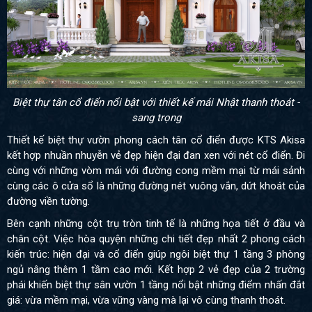
Biệt thự tân cổ điển nổi bật với thiết kế mái Nhật thanh thoát -
sang trọng
Thiết kế biệt thự vườn phong cách tân cổ điển được KTS Akisa
kết hợp nhuần nhuyễn vẻ đẹp hiện đại đan xen với nét cổ điển. Đi
cùng với những vòm mái với đường cong mềm mại từ mái sảnh
cùng các ô cửa sổ là những đường nét vuông vắn, dứt khoát của
đường viền tường.
Bên cạnh những cột trụ tròn tinh tế là những họa tiết ở đầu và
chân cột. Việc hòa quyện những chi tiết đẹp nhất 2 phong cách
kiến trúc: hiện đại và cổ điển giúp ngôi biệt thự 1 tầng 3 phòng
ngủ nâng thêm 1 tầm cao mới. Kết hợp 2 vẻ đẹp của 2 trường
phái khiến biệt thự sân vườn 1 tầng nổi bật những điểm nhấn đắt
giá: vừa mềm mại, vừa vững vàng mà lại vô cùng thanh thoát.