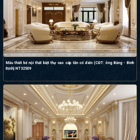
Mẫu thiết kế nội thất biệt thự cao cấp tân cổ điển (CĐT: ông Bảng - Bình
Định) NT32509