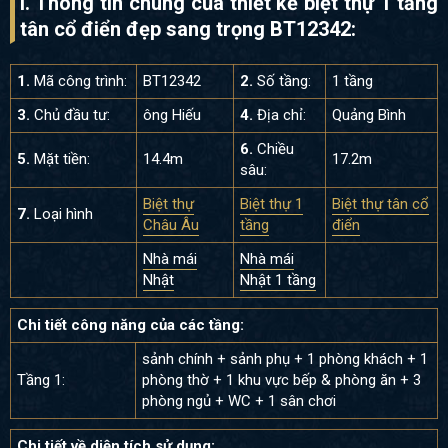
I. Thông tin chung của thiết kế biệt thự 1 tầng
tân cổ điển đẹp sang trọng BT12342:
1.
Mã công trình:
BT12342
2.
Số tầng:
1 tầng
3.
Chủ đầu tư:
ông Hiếu
4.
Địa chỉ:
Quảng Bình
6.
Chiều
5.
Mặt tiền:
14.4m
17.2m
sâu:
Biệt thự
Biệt thự 1
Biệt thự tân cổ
7.
Loại hình
Châu Âu
tầng
điển
Nhà mái
Nhà mái
Nhật
Nhật 1 tầng
Chi tiết công năng của các tầng:
sảnh chính + sảnh phụ + 1 phòng khách + 1
Tầng 1:
phòng thờ + 1 khu vực bếp & phòng ăn + 3
phòng ngủ + WC + 1 sân chơi
Chi tiết về diện tích sử dụng: