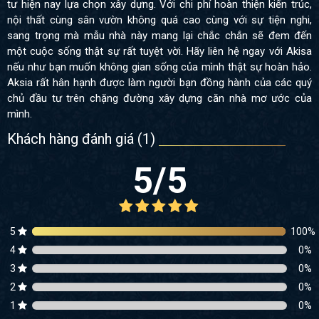
tư hiện nay lựa chọn xây dựng. Với chi phí hoàn thiện kiến trúc,
nội thất cùng sân vườn không quá cao cùng với sự tiện nghi,
sang trọng mà mẫu nhà này mang lại chắc chắn sẽ đem đến
một cuộc sống thật sự rất tuyệt vời. Hãy liên hệ ngay với Akisa
nếu như bạn muốn không gian sống của mình thật sự hoàn hảo.
Aksia rất hân hạnh được làm người bạn đồng hành của các quý
chủ đầu tư trên chặng đường xây dựng căn nhà mơ ước của
mình.
Khách hàng đánh giá (
1
)
5
/5
5
100
%
4
0
%
3
0
%
2
0
%
1
0
%