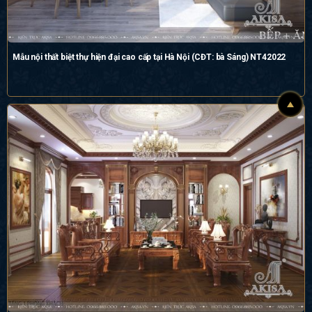
Mẫu nội thất biệt thự hiện đại cao cấp tại Hà Nội (CĐT: bà Sáng) NT42022