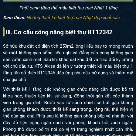
Phối cảnh tổng thể mẫu biệt thự mái Nhật 1 tầng
Xem thêm
:
Những thiết kế biệt thự mái Nhật đẹp xuất sắc
III. Cơ cấu công năng biệt thự BT12342
Sở hữu khu đất có diện tích 250m2, ông Hiếu bày tỏ mong muốn
về một không gian sống tiện nghi và đẳng cấp cùng không gian
sân vườn xanh mát. Sau khi khảo sát khu đất và trao đổi kỹ lưỡng
với chủ đầu tư, KTS Akisa đã lên ý tưởng thiết kế mẫu biệt thự 1
tầng tân cổ điển BT12345 đáp ứng nhu cầu sử dụng và thẩm mỹ
của gia chủ.
Với thiết kế 1 tầng, các không gian chức năng cần được bố trí
khoa học, thuận tiện khi sử dụng, đồng thời gắn kết các thành
viên trong gia đình. Bước vào từ sảnh chính sẽ bắt gặp không
gian phòng khách được thiết kế sang trọng, rộng rãi, thể hiện vị
thế của gia chủ. Phía sau là không gian phòng bếp và nhà ăn với
đầy đủ tiện nghi, ngăn cách với phòng khách bởi vách ngăn.
Phòng thờ được bố trí nơi có vị trí trang nghiêm nhất căn nhà,
thể hiện tấm lòng thành kính với tổ tiên. 3 phòng ngủ được thiết