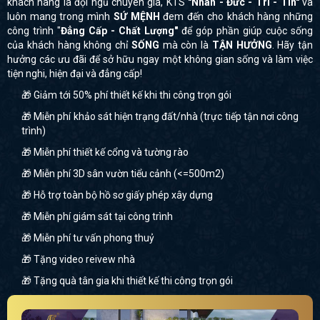
khách hàng là đội ngũ chuyên gia, KTS
"Nhân - Đức - Trí - Tín"
và
luôn mang trong mình
SỨ MỆNH
đem đến cho khách hàng những
công trình "
Đẳng Cấp - Chất Lượng"
để góp phần giúp cuộc sống
của khách hàng không chỉ
SỐNG
mà còn là
TẬN HƯỞNG
. Hãy tận
hưởng các ưu đãi để sở hữu ngay một không gian sống và làm việc
tiện nghi, hiện đại và đẳng cấp!
🎁 Giảm tới 50% phí thiết kế khi thi công trọn gói
🎁 Miễn phí khảo sát hiện trạng đất/nhà (trực tiếp tận nơi công
trình)
🎁 Miễn phí thiết kế cổng và tường rào
🎁 Miễn phí 3D sân vườn tiểu cảnh (<=500m2)
🎁 Hỗ trợ toàn bộ hồ sơ giấy phép xây dựng
🎁 Miễn phí giám sát tại công trình
🎁 Miễn phí tư vấn phong thuỷ
🎁 Tặng video reivew nhà
🎁 Tặng quà tân gia khi thiết kế thi công trọn gói