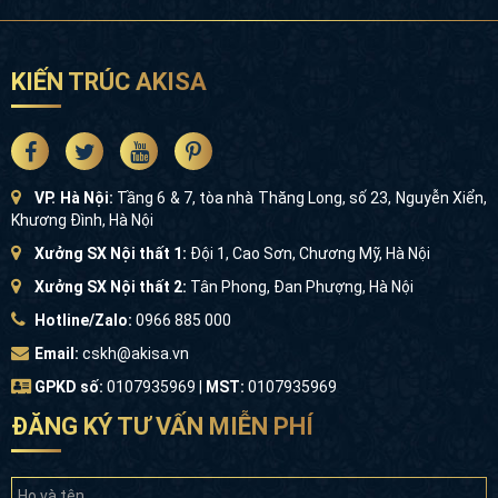
KIẾN TRÚC AKISA
VP. Hà Nội:
Tầng 6 & 7, tòa nhà Thăng Long, số 23, Nguyễn Xiển,
Khương Đình, Hà Nội
Xưởng SX Nội thất 1:
Đội 1, Cao Sơn, Chương Mỹ, Hà Nội
Xưởng SX Nội thất 2:
Tân Phong, Đan Phượng, Hà Nội
Hotline/Zalo:
0966 885 000
Email:
cskh@akisa.vn
GPKD số:
0107935969 |
MST:
0107935969
ĐĂNG KÝ TƯ VẤN MIỄN PHÍ