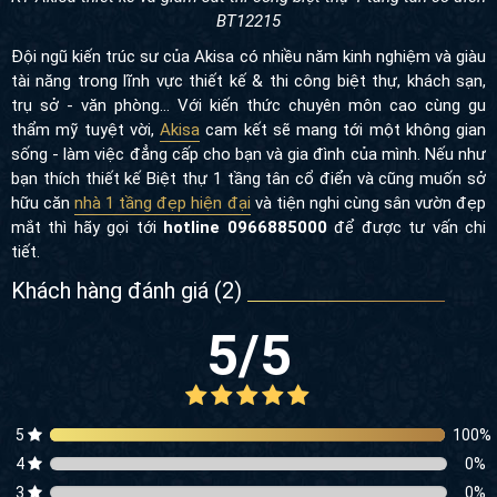
BT12215
Đội ngũ kiến trúc sư của Akisa có nhiều năm kinh nghiệm và giàu
tài năng trong lĩnh vực thiết kế & thi công biệt thự, khách sạn,
trụ sở - văn phòng... Với kiến thức chuyên môn cao cùng gu
thẩm mỹ tuyệt vời,
Akisa
cam kết sẽ mang tới một không gian
sống - làm việc đẳng cấp cho bạn và gia đình của mình. Nếu như
bạn thích thiết kế Biệt thự 1 tầng tân cổ điển và cũng muốn sở
hữu căn
nhà 1 tầng đẹp hiện đại
và tiện nghi cùng sân vườn đẹp
mắt thì hãy gọi tới
hotline 0966885000
để được tư vấn chi
tiết.
Khách hàng đánh giá (
2
)
5
/5
5
100
%
4
0
%
3
0
%