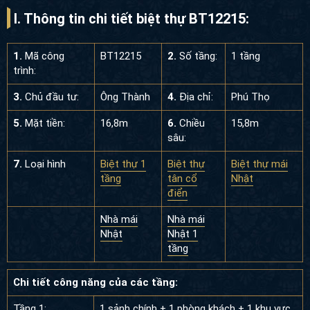
I. Thông tin chi tiết biệt thự BT12215:
1.
Mã công
BT12215
2.
Số tầng:
1 tầng
trình:
3.
Chủ đầu tư:
Ông Thành
4.
Địa chỉ:
Phú Thọ
5.
Mặt tiền:
16,8m
6.
Chiều
15,8m
sâu:
7.
Loại hình
Biệt thự 1
Biệt thự
Biệt thự mái
tầng
tân cổ
Nhật
điển
Nhà mái
Nhà mái
Nhật
Nhật 1
tầng
Chi tiết công năng của các tầng:
Tầng 1:
1 sảnh chính + 1 phòng khách + 1 khu vực