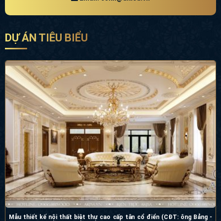
DỰ ÁN TIÊU BIỂU
Mẫu thiết kế nội thất biệt thự cao cấp tân cổ điển (CĐT: ông Bảng -