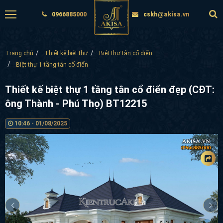
0966885000
cskh@akisa.vn
Trang chủ
Thiết kế biệt thự
Biệt thự tân cổ điển
Biệt thự 1 tầng tân cổ điển
Thiết kế biệt thự 1 tầng tân cổ điển đẹp (CĐT:
ông Thành - Phú Thọ) BT12215
10:46 - 01/08/2025