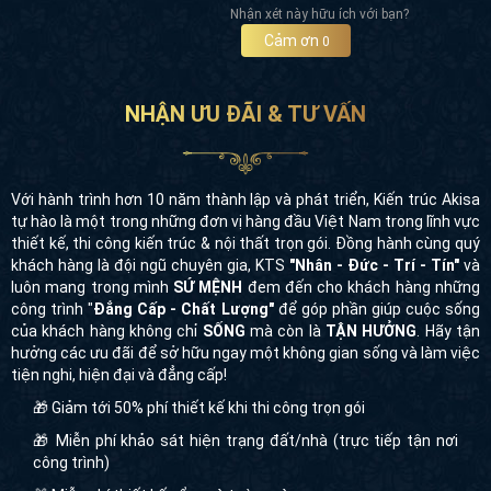
Nhận xét này hữu ích với bạn?
Cảm ơn
0
NHẬN ƯU ĐÃI & TƯ VẤN
Với hành trình hơn 10 năm thành lập và phát triển, Kiến trúc Akisa
tự hào là một trong những đơn vị hàng đầu Việt Nam trong lĩnh vực
thiết kế, thi công kiến trúc & nội thất trọn gói. Đồng hành cùng quý
khách hàng là đội ngũ chuyên gia, KTS
"Nhân - Đức - Trí - Tín"
và
luôn mang trong mình
SỨ MỆNH
đem đến cho khách hàng những
công trình "
Đẳng Cấp - Chất Lượng"
để góp phần giúp cuộc sống
của khách hàng không chỉ
SỐNG
mà còn là
TẬN HƯỞNG
. Hãy tận
hưởng các ưu đãi để sở hữu ngay một không gian sống và làm việc
tiện nghi, hiện đại và đẳng cấp!
🎁 Giảm tới 50% phí thiết kế khi thi công trọn gói
🎁 Miễn phí khảo sát hiện trạng đất/nhà (trực tiếp tận nơi
công trình)