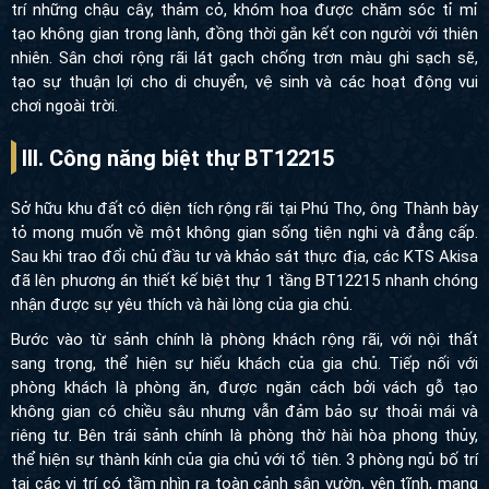
trí những chậu cây, thảm cỏ, khóm hoa được chăm sóc tỉ mỉ
tạo không gian trong lành, đồng thời gắn kết con người với thiên
nhiên. Sân chơi rộng rãi lát gạch chống trơn màu ghi sạch sẽ,
tạo sự thuận lợi cho di chuyển, vệ sinh và các hoạt động vui
chơi ngoài trời.
III. Công năng biệt thự BT12215
Sở hữu khu đất có diện tích rộng rãi tại Phú Thọ, ông Thành bày
tỏ mong muốn về một không gian sống tiện nghi và đẳng cấp.
Sau khi trao đổi chủ đầu tư và khảo sát thực địa, các KTS Akisa
đã lên phương án thiết kế biệt thự 1 tầng BT12215 nhanh chóng
nhận được sự yêu thích và hài lòng của gia chủ.
Bước vào từ sảnh chính là phòng khách rộng rãi, với nội thất
sang trọng, thể hiện sự hiếu khách của gia chủ. Tiếp nối với
phòng khách là phòng ăn, được ngăn cách bởi vách gỗ tạo
không gian có chiều sâu nhưng vẫn đảm bảo sự thoải mái và
riêng tư. Bên trái sảnh chính là phòng thờ hài hòa phong thủy,
thể hiện sự thành kính của gia chủ với tổ tiên. 3 phòng ngủ bố trí
tại các vị trí có tầm nhìn ra toàn cảnh sân vườn, yên tĩnh, mang