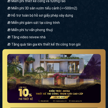
🎁 Miễn phí thiết kế cổng và tường rào
🎁 Miễn phí 3D sân vườn tiểu cảnh (<=500m2)
🎁 Hỗ trợ toàn bộ hồ sơ giấy phép xây dựng
🎁 Miễn phí giám sát tại công trình
🎁 Miễn phí tư vấn phong thuỷ
🎁 Tặng video reivew nhà
🎁 Tặng quà tân gia khi thiết kế thi công trọn gói