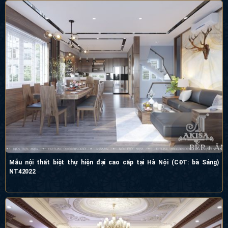
Mẫu nội thất biệt thự hiện đại cao cấp tại Hà Nội (CĐT: bà Sáng)
NT42022