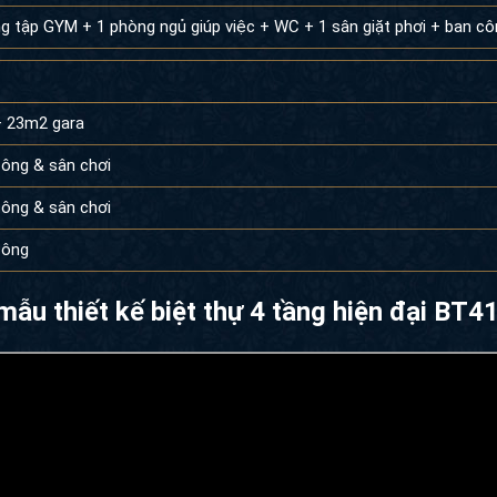
g tập GYM + 1 phòng ngủ giúp việc + WC + 1 sân giặt phơi + ban c
 23m2 gara
ông & sân chơi
ông & sân chơi
công
mẫu thiết kế biệt thự 4 tầng hiện đại BT4