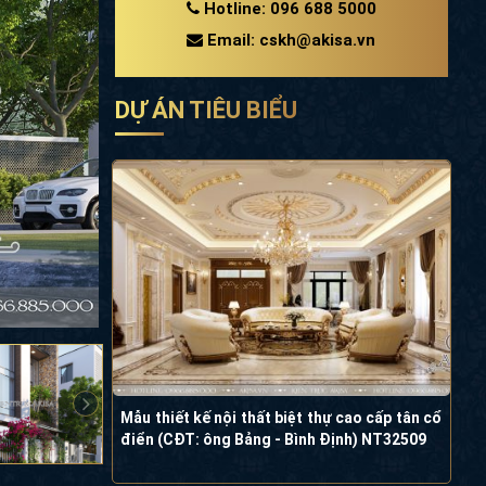
Hotline: 096 688 5000
Email: cskh@akisa.vn
DỰ ÁN TIÊU BIỂU
Mẫu thiết kế nội thất biệt thự cao cấp tân cổ
điển (CĐT: ông Bảng - Bình Định) NT32509