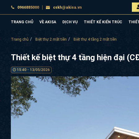
0966885000
cskh@akisa.vn
TRANG CHỦ
VỀ AKISA
DỊCH VỤ
THIẾT KẾ KIẾN TRÚC
THIẾ
Trang chủ
Biệt thự 2 mặt tiền
Biệt thự 4 tầng 2 mặt tiền
Thiết kế biệt thự 4 tầng hiện đại 
15:40 - 13/05/2026