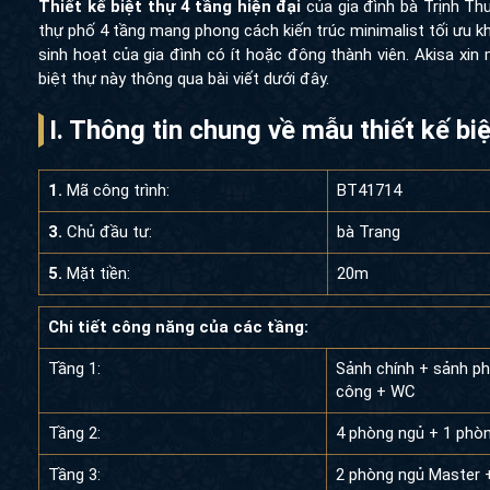
Thiết kế biệt thự 4 tầng hiện đại
của gia đình bà Trịnh Th
thự phố 4 tầng mang phong cách kiến trúc minimalist tối ưu k
sinh hoạt của gia đình có ít hoặc đông thành viên. Akisa xi
biệt thự này thông qua bài viết dưới đây.
I. Thông tin chung về mẫu thiết kế bi
1.
Mã công trình:
BT41714
3.
Chủ đầu tư:
bà Trang
5.
Mặt tiền:
20m
Chi tiết công năng của các tầng:
Tầng 1:
Sảnh chính + sảnh ph
công + WC
Tầng 2:
4 phòng ngủ + 1 phòn
Tầng 3:
2 phòng ngủ Master 