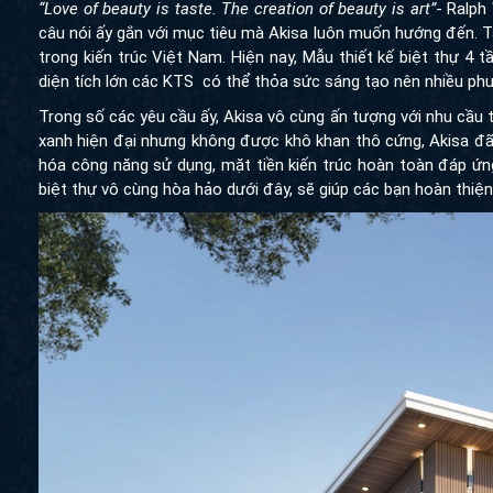
“Love of beauty is taste. The creation of beauty is art”
- Ralph
câu nói ấy gắn với mục tiêu mà Akisa luôn muốn hướng đến. T
trong kiến trúc Việt Nam. Hiện nay, Mẫu thiết kế biệt thự 4 
diện tích lớn các KTS có thể thỏa sức sáng tạo nên nhiều ph
Trong số các yêu cầu ấy, Akisa vô cùng ấn tượng với nhu cầu t
xanh hiện đại nhưng không được khô khan thô cứng, Akisa đ
hóa công năng sử dụng, mặt tiền kiến trúc hoàn toàn đáp ứ
biệt thự vô cùng hòa hảo dưới đây, sẽ giúp các bạn hoàn thiệ