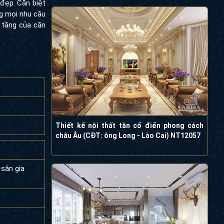
 đẹp. Căn biệt
ng mọi nhu cầu
4 tầng của căn
Thiết kế nội thất tân cổ điển phong cách
châu Âu (CĐT: ông Long - Lào Cai) NT12057
 sân gia