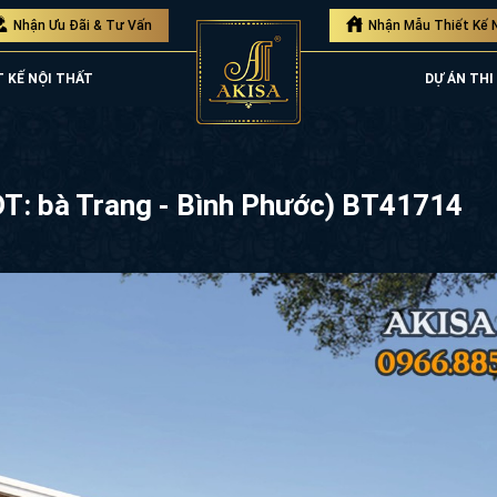
Nhận Ưu Đãi & Tư Vấn
Nhận Mẫu Thiết Kế 
T KẾ NỘI THẤT
DỰ ÁN THI
(CĐT: bà Trang - Bình Phước) BT41714