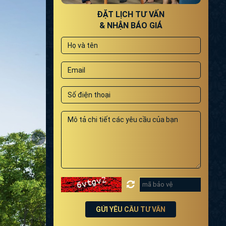
ĐẶT LỊCH TƯ VẤN
& NHẬN BÁO GIÁ
GỬI YÊU CẦU TƯ VẤN