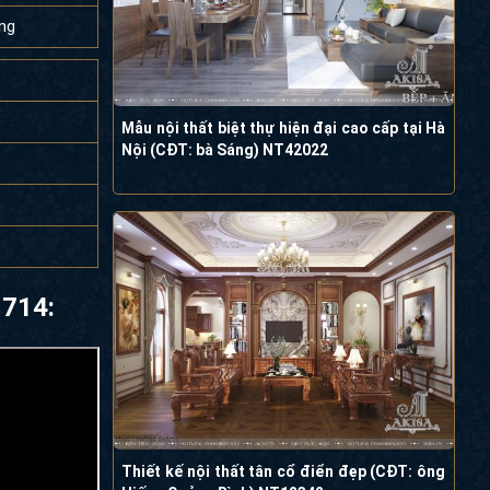
ông
Mẫu nội thất biệt thự hiện đại cao cấp tại Hà
Nội (CĐT: bà Sáng) NT42022
1714:
Thiết kế nội thất tân cổ điển đẹp (CĐT: ông