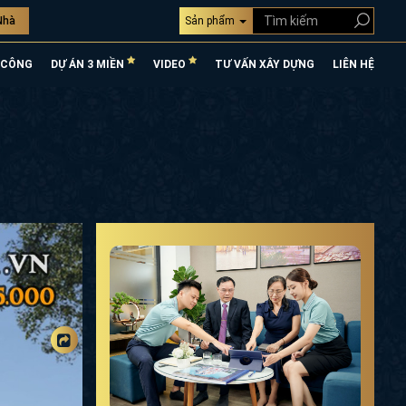
Nhà
Sản phẩm
 CÔNG
DỰ ÁN 3 MIỀN
VIDEO
TƯ VẤN XÂY DỰNG
LIÊN HỆ