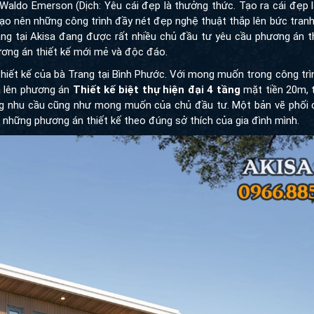
 Waldo Emerson (Dịch: Yêu cái đẹp là thưởng thức. Tạo ra cái đẹp 
ạo nên những công trình đầy nét đẹp nghệ thuật thắp lên bức tran
tầng tại Akisa đang được rất nhiều chủ đầu tư yêu cầu phương án th
ương án thiết kế mới mẻ và độc đáo.
hiết kế của bà Trang tại Bình Phước. Với mong muốn trong công trìn
ã lên phương án
Thiết kế biệt thự hiện đại 4 tầng
mặt tiền 20m, t
ng nhu cầu cũng như mong muốn của chủ đầu tư. Một bản vẽ phối c
n những phương án thiết kế theo đúng sở thích của gia đình mình.