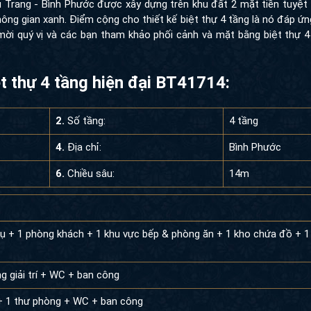
u Trang - Bình Phước được xây dựng trên khu đất 2 mặt tiền tuyệt
hông gian xanh. Điểm cộng cho thiết kế biệt thự 4 tầng là nó đáp ứ
n mời quý vị và các bạn tham khảo phối cảnh và mặt bằng biệt thự 
ệt thự 4 tầng hiện đại BT41714:
2.
Số tầng:
4 tầng
4.
Địa chỉ:
Bình Phước
6.
Chiều sâu:
14m
ụ + 1 phòng khách + 1 khu vực bếp & phòng ăn + 1 kho chứa đồ + 1
g giải trí + WC + ban công
+ 1 thư phòng + WC + ban công