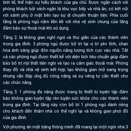
tinh tế, thể hiện sự hiếu khách của gia chủ. Được ngăn cách với
phòng khách bởi vách ngăn là khu vực bếp và nhà ăn, có kết nối
với sảnh phụ ở mặt bên tạo sự di chuyển thuận tiện. Phía cuối
tầng là phòng ngủ nằm liền kề với nhà vệ sinh chung của tầng
đảm bảo sự thoải mái khi sử dụng.
Tầng 2: là không gian nghỉ ngơi và thư giãn của các thành viên
trong gia đình. 3 phòng ngủ được bố trí tại vị trí yên tĩnh, chan
hòa ánh sáng giúp đón nguồn năng lượng tích cực vào nhà. Tất
cả các phòng ngủ được thiết kế với diện tích tiêu chuẩn giúp đảm
bảo bố trí nội thất tiện nghi và tạo ra cảm giác thoải mái. Phòng
thay đồ và nhà vệ sinh kết hợp tạo không gian mở sang trọng
nhưng vẫn đáp ứng đủ công năng và sự riêng tư cần thiết cho
các chức năng.
Tầng 3: 1 phòng đa năng được trang bị thiết bị luyện tập đảm
bảo không gian luyện tập rèn luyện sức khỏe cho các thành viên
trong gia đình. Tại tầng này còn bố trí 1 phòng ngủ dành riêng
cho khách đến thăm nhà có thể nghỉ lại và không gian phơi đồ
của gia đình.
Với phương án mặt bằng thông minh đã mang lại một ngôi nhà 3