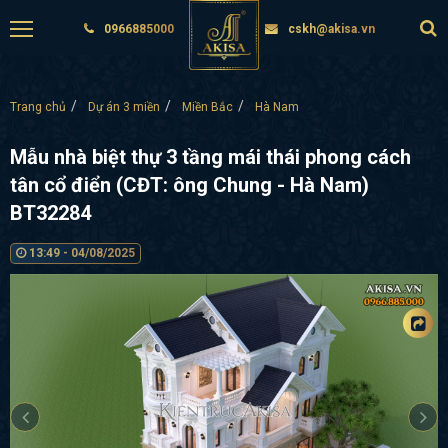
0966885000
cskh@akisa.vn
Trang chủ
Dự án 3 miền
Miền Bắc
Hà Nam
Mẫu nhà biệt thự 3 tầng mái thái phong cách
tân cổ điển (CĐT: ông Chung - Hà Nam)
BT32284
13:49 - 04/08/2025