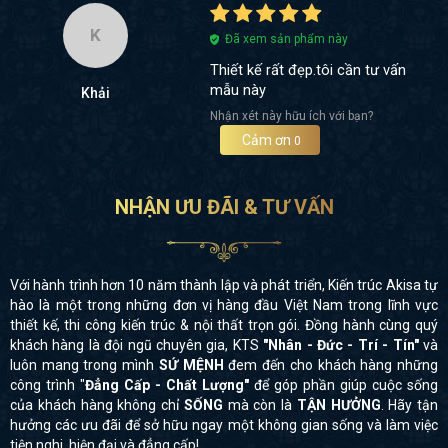
K
Đã xem sản phẩm này
Thiết kế rất đẹp.tôi cần tư vấn
mẫu này
Khải
Nhận xét này hữu ích với bạn?
Cảm ơn
0
NHẬN ƯU ĐÃI & TƯ VẤN
Với hành trình hơn 10 năm thành lập và phát triển, Kiến trúc Akisa tự
hào là một trong những đơn vị hàng đầu Việt Nam trong lĩnh vực
thiết kế, thi công kiến trúc & nội thất trọn gói. Đồng hành cùng quý
khách hàng là đội ngũ chuyên gia, KTS
"Nhân - Đức - Trí - Tín"
và
luôn mang trong mình
SỨ MỆNH
đem đến cho khách hàng những
công trình "
Đẳng Cấp - Chất Lượng"
để góp phần giúp cuộc sống
của khách hàng không chỉ
SỐNG
mà còn là
TẬN HƯỞNG
. Hãy tận
hưởng các ưu đãi để sở hữu ngay một không gian sống và làm việc
tiện nghi, hiện đại và đẳng cấp!