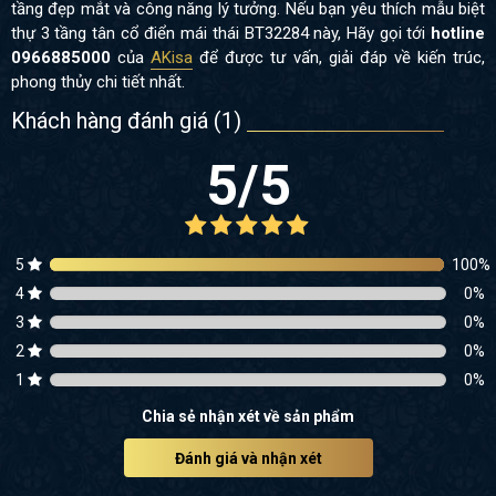
tầng đẹp mắt và công năng lý tưởng. Nếu bạn yêu thích mẫu biệt
thự 3 tầng tân cổ điển mái thái BT32284 này, Hãy gọi tới
hotline
0966885000
của
AKisa
để được tư vấn, giải đáp về kiến trúc,
phong thủy chi tiết nhất.
Khách hàng đánh giá (
1
)
5
/5
5
100
%
4
0
%
3
0
%
2
0
%
1
0
%
Chia sẻ nhận xét về sản phẩm
Đánh giá và nhận xét