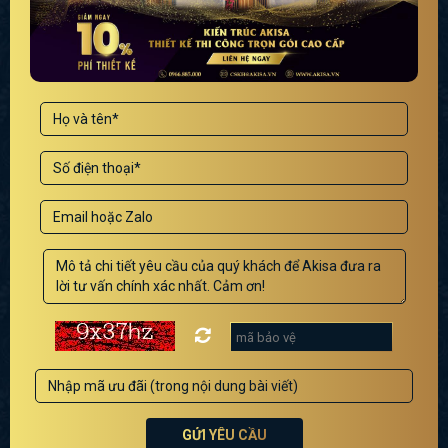
GỬI YÊU CẦU