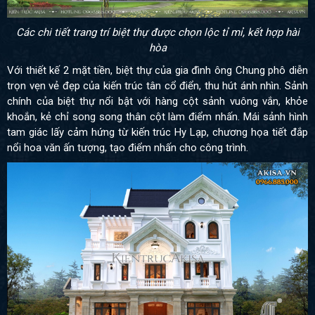
Các chi tiết trang trí biệt thự được chọn lộc tỉ mỉ, kết hợp hài
hòa
Với thiết kế 2 mặt tiền, biệt thự của gia đình ông Chung phô diễn
trọn vẹn vẻ đẹp của kiến trúc tân cổ điển, thu hút ánh nhìn. Sảnh
chính của biệt thự nổi bật với hàng cột sảnh vuông vắn, khỏe
khoắn, kẻ chỉ song song thân cột làm điểm nhấn. Mái sảnh hình
tam giác lấy cảm hứng từ kiến trúc Hy Lạp, chương họa tiết đắp
nổi hoa văn ấn tượng, tạo điểm nhấn cho công trình.