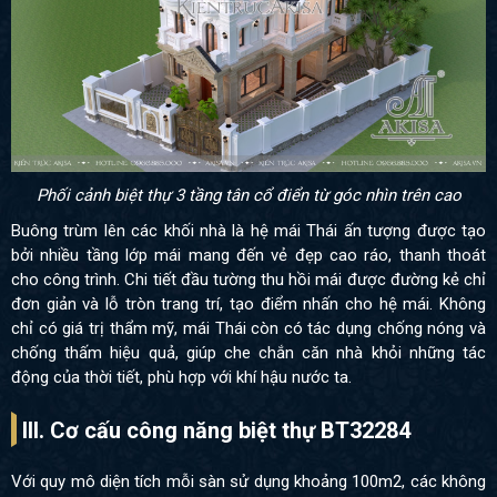
Phối cảnh biệt thự 3 tầng tân cổ điển từ góc nhìn trên cao
Buông trùm lên các khối nhà là hệ mái Thái ấn tượng được tạo
bởi nhiều tầng lớp mái mang đến vẻ đẹp cao ráo, thanh thoát
cho công trình. Chi tiết đầu tường thu hồi mái được đường kẻ chỉ
đơn giản và lỗ tròn trang trí, tạo điểm nhấn cho hệ mái. Không
chỉ có giá trị thẩm mỹ, mái Thái còn có tác dụng chống nóng và
chống thấm hiệu quả, giúp che chắn căn nhà khỏi những tác
động của thời tiết, phù hợp với khí hậu nước ta.
III. Cơ cấu công năng biệt thự BT32284
Với quy mô diện tích mỗi sàn sử dụng khoảng 100m2, các không