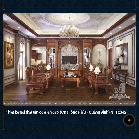
Thiết kế nội thất tân cổ điển đẹp (CĐT: ông Hiếu - Quảng Bình) NT12342