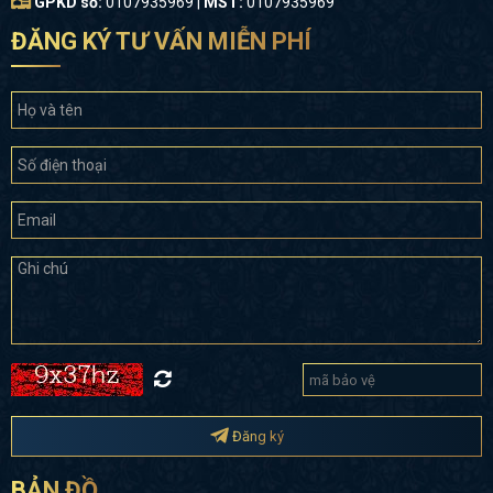
GPKD số:
0107935969 |
MST:
0107935969
ĐĂNG KÝ TƯ VẤN MIỄN PHÍ
Đăng ký
BẢN ĐỒ