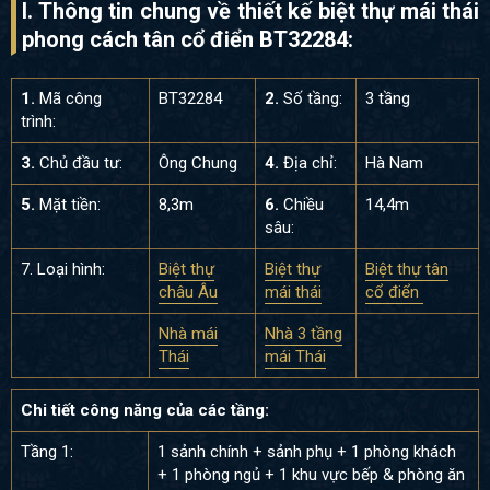
I. Thông tin chung về thiết kế biệt thự mái thái
phong cách tân cổ điển BT32284:
1.
Mã công
BT32284
2.
Số tầng:
3 tầng
trình:
3.
Chủ đầu tư:
Ông Chung
4.
Địa chỉ:
Hà Nam
5.
Mặt tiền:
8,3m
6.
Chiều
14,4m
sâu:
7. Loại hình:
Biệt thự
Biệt thự
Biệt thự tân
châu Âu
mái thái
cổ điển
Nhà mái
Nhà 3 tầng
Thái
mái Thái
Chi tiết công năng của các tầng:
Tầng 1:
1 sảnh chính + sảnh phụ + 1 phòng khách
+ 1 phòng ngủ + 1 khu vực bếp & phòng ăn