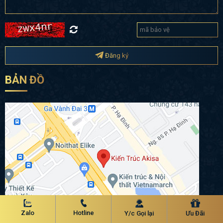
Đăng ký
BẢN ĐỒ
Zalo
Hotline
Y/c Gọi lại
Ưu Đãi