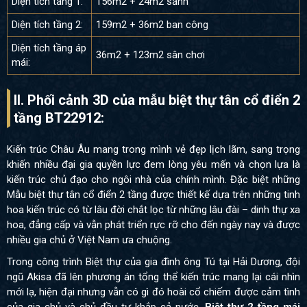
Diện tích tầng 1:
156m2 + 24m2 sảnh
Diện tích tầng 2:
159m2 + 36m2 ban công
Diện tích tầng áp
36m2 + 123m2 sân chơi
mái:
II. Phối cảnh 3D của
mẫu biệt thự tân cổ điển 2
tầng BT22912:
Kiến trúc Châu Âu mang trong mình vẻ đẹp lịch lãm, sang trọng
khiến nhiều đại gia quyền lực đem lòng yêu mến và chọn lựa là
kiến trúc chủ đạo cho ngôi nhà của chính mình. Đặc biệt những
Mẫu biệt thự tân cổ điển 2 tầng được thiết kế dựa trên những tinh
hoa kiến trúc có từ lâu đời chắt lọc từ những lâu đài – dinh thự xa
hoa, đẳng cấp và vẫn phát triển rực rỡ cho đến ngày nay và được
nhiều gia chủ ở Việt Nam ưa chuộng.
Trong công trình Biệt thự của gia đình ông Tú tại Hải Dương, đội
ngũ Akisa đã lên phương án tổng thể kiến trúc mang lại cái nhìn
mới lạ, hiện đại nhưng vẫn có gì đó hoài cổ chiếm được cảm tình
của gia chủ và chủ đầu tư khắp cả nước.
Biệt thự 2 tầng mái