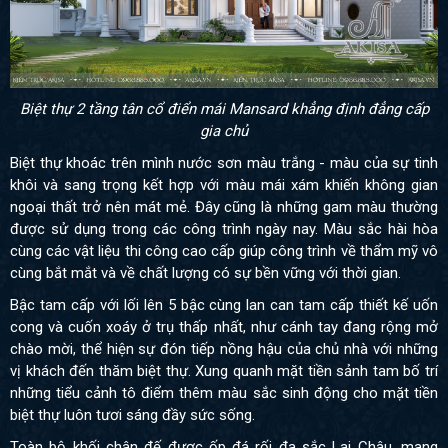
Biệt thự 2 tầng tân cổ điển mái Mansard khẳng định đẳng cấp
gia chủ
Biệt thự khoác trên mình nước sơn màu trắng - màu của sự tinh
khôi và sang trọng kết hợp với màu mái xám khiến không gian
ngoại thất trở nên mát mẻ. Đây cũng là những gam màu thường
được sử dụng trong các công trình ngày nay. Màu sắc hài hòa
cùng các vật liệu thi công cao cấp giúp công trình về thẩm mỹ vô
cùng bắt mắt và về chất lượng có sự bền vững với thời gian.
Bậc tam cấp với lối lên 5 bậc cùng lan can tam cấp thiết kế uốn
cong và cuốn xoáy ở trụ thấp nhất, như cánh tay đang rộng mở
chào mời, thể hiện sự đón tiếp nồng hậu của chủ nhà với những
vị khách đến thăm biệt thự. Xung quanh mặt tiền sảnh tam bố trí
những tiểu cảnh tô điểm thêm màu sắc sinh động cho mặt tiền
biệt thự luôn tươi sáng đầy sức sống.
Toàn bộ khối chân đế được ốp đá rối đa sắc Lai Châu, mang