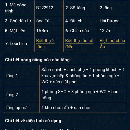
1.
Mã công
BT22912
2.
Số tầng:
2 tầng
trình:
3.
Chủ đầu tư:
ông Tú
4.
Địa chỉ:
Hải Dương
5.
Mặt tiền:
15.4m
6.
Chiều sâu:
13.7m
Biệt thự 2
Biệt thự tân cổ
Biệt thự châu
7.
Loại hình
tầng
điển
Âu
Chi tiết công năng của các tầng:
Sảnh chính + sảnh phụ + 1 phòng khách + 1
Tầng 1:
khu vực bếp & phòng ăn + 1 phòng ngủ +
WC + sân giặt phơi
1 phòng SHC + 3 phòng ngủ + WC + ban
Tầng 2:
công
Tầng áp mái:
1 kho chứa đồ + sân chơi
Chi tiết về diện tích sử dụng: