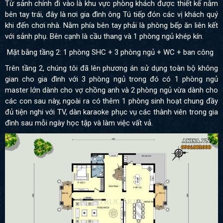
Từ sảnh chính đi vào là khu vực phòng khách được thiết kế nằm
bên tay trái, đây là nơi gia đình ông Tú tiếp đón các vị khách quý
khi đến chơi nhà. Nằm phía bên tay phải là phòng bếp ăn liên kết
với sảnh phụ. Bên cạnh là cầu thang và 1 phòng ngủ khép kín.
Mặt bằng tầng 2: 1 phòng SHC + 3 phòng ngủ + WC + ban công
Trên tầng 2, chúng tôi đã lên phương án sử dụng toàn bộ không
gian cho gia đình với 3 phòng ngủ trong đó có 1 phòng ngủ
master lớn dành cho vợ chồng anh và 2 phòng ngủ vừa dành cho
các con sau này, ngoài ra có thêm 1 phòng sinh hoạt chung đầy
đủ tiện nghi với TV, dàn karaoke phục vụ các thành viên trong gia
đình sau mỗi ngày học tập và làm việc vất vả.