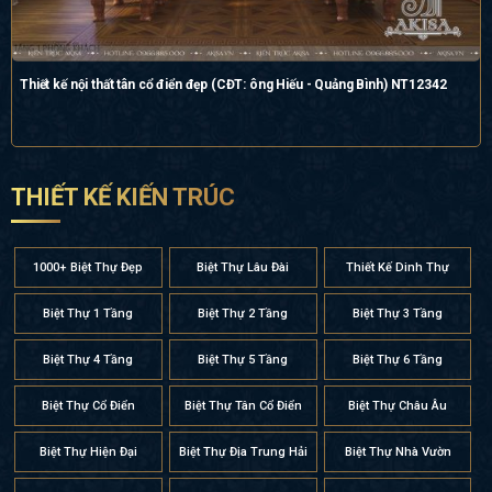
Thiết kế nội thất tân cổ điển đẹp (CĐT: ông Hiếu - Quảng Bình) NT12342
THIẾT KẾ KIẾN TRÚC
1000+ Biệt Thự Đẹp
Biệt Thự Lâu Đài
Thiết Kế Dinh Thự
Biệt Thự 1 Tầng
Biệt Thự 2 Tầng
Biệt Thự 3 Tầng
Biệt Thự 4 Tầng
Biệt Thự 5 Tầng
Biệt Thự 6 Tầng
Biệt Thự Cổ Điển
Biệt Thự Tân Cổ Điển
Biệt Thự Châu Âu
Biệt Thự Hiện Đại
Biệt Thự Địa Trung Hải
Biệt Thự Nhà Vườn