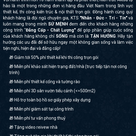
hào là một trong những đơn vị hàng đầu Việt Nam trong lĩnh vực
thiết kế, thi công kiến trúc & nội thất trọn gói. Đồng hành cùng quý
khách hàng là đội ngũ chuyên gia, KTS
"Nhân - Đức - Trí - Tín"
và
luôn mang trong mình
SỨ MỆNH
đem đến cho khách hàng những
công trình "
Đẳng Cấp - Chất Lượng"
để góp phần giúp cuộc sống
của khách hàng không chỉ
SỐNG
mà còn là
TẬN HƯỞNG
. Hãy tận
hưởng các ưu đãi để sở hữu ngay một không gian sống và làm việc
tiện nghi, hiện đại và đẳng cấp!
🎁 Giảm tới 50% phí thiết kế khi thi công trọn gói
🎁 Miễn phí khảo sát hiện trạng đất/nhà (trực tiếp tận nơi công
trình)
🎁 Miễn phí thiết kế cổng và tường rào
🎁 Miễn phí 3D sân vườn tiểu cảnh (<=500m2)
🎁 Hỗ trợ toàn bộ hồ sơ giấy phép xây dựng
🎁 Miễn phí giám sát tại công trình
🎁 Miễn phí tư vấn phong thuỷ
🎁 Tặng video reivew nhà