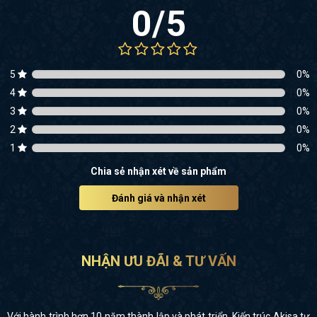
0
/5
5
0
%
4
0
%
3
0
%
2
0
%
1
0
%
Chia sẻ nhận xét về sản phẩm
Đánh giá và nhận xét
NHẬN ƯU ĐÃI & TƯ VẤN
Với hành trình hơn 10 năm thành lập và phát triển, Kiến trúc Akisa tự