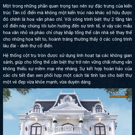
Một trong những phần quan trọng tạo nên sự đặc trưng của kiến
trúc Tân cổ điển mà không một kiến trúc nào khác sở hữu được
đó chính là hoa văn phào chỉ. Với công trình biệt thự 2 tầng tân
cổ điển này chúng tôi luôn hướng đến sự tinh tế, vì vậy các mẫu
hoa văn nhỏ và phào chỉ chạy khắp tổng thể căn nhà sẽ thay thế
cho những họa tiết to, hoành tráng thường thấy ở các công trình
lâu đài - dinh thự cổ điển.
Hệ thống cột trụ tròn được sử dụng linh hoạt tại các không gian
sảnh, giúp cho tổng thể căn biệt thự trở nên vững chãi nhưng vẫn
không thiếu sự mềm mại nhẹ nhàng. Sự kết hợp hoàn hảo của
các chi tiết đan xen phối hợp một cách tài tình tạo cho biệt thự
một vẻ đẹp vừa khỏe mạnh, vừa duyên dáng.