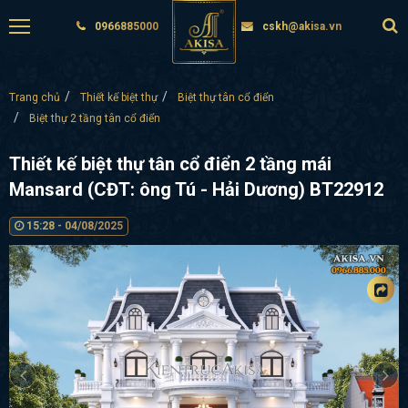
0966885000
cskh@akisa.vn
Trang chủ
Thiết kế biệt thự
Biệt thự tân cổ điển
Biệt thự 2 tầng tân cổ điển
Thiết kế biệt thự tân cổ điển 2 tầng mái
Mansard (CĐT: ông Tú - Hải Dương) BT22912
15:28 - 04/08/2025