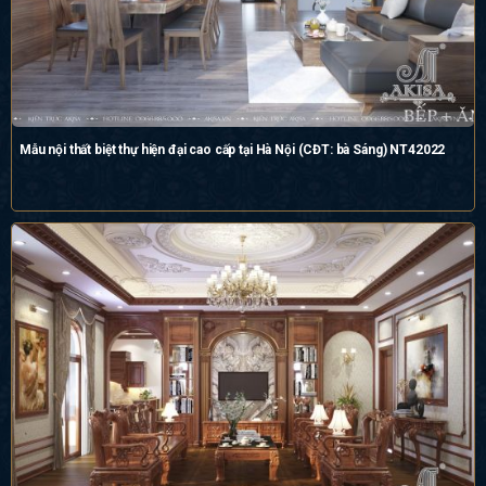
Mẫu nội thất biệt thự hiện đại cao cấp tại Hà Nội (CĐT: bà Sáng) NT42022