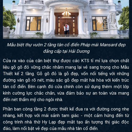
Mẫu biệt thự vườn 2 tầng tân cổ điển Pháp mái Mansard đẹp
đẳng cấp tại Hải Dương
Cửa ra vào của căn biệt thự được các KTS tỉ mỉ lựa chọn chất
liệu gỗ gõ đỏ vững chắc nhằm mang lại vẻ sang trọng cho Mẫu
Thiết kế 2 tầng. Gỗ gõ đỏ là gỗ đẹp, vốn nổi tiếng với những
đường vân gỗ rõ nét, màu sắc gỗ đẹp mắt hài hòa với kiến trúc
tân cổ điển. Bên cạnh đó cửa chính còn sử dụng thêm một lớp
kính cường lực chắc chắn, vừa đảm bảo sự an toàn vừa mang
đến nét thẩm mỹ cho ngôi nhà.
Phần ban công tầng 2 được thiết kế đua ra với đường cong nhẹ
nhàng, kết hợp với mái sảnh tam giác - một cảm hứng đến từ
công trình nhà thờ Hy Lạp đẹp mắt tạo ấn tượng thị giác độc
đáo, làm nổi bật vẻ đẹp của mẫu nhà tân cổ điển.