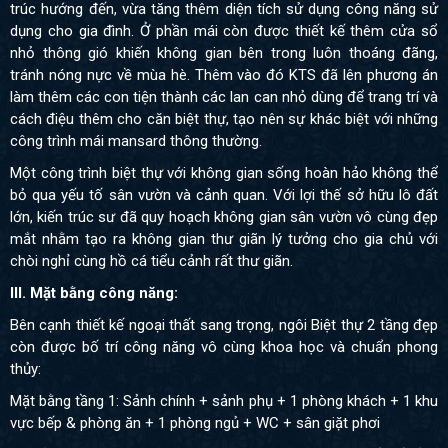
trúc hướng đến, vừa tăng thêm diện tích sử dụng công năng sử
dụng cho gia đình. Ở phần mái còn được thiết kế thêm cửa sổ
nhỏ thông gió khiến không gian bên trong luôn thoáng đãng,
tránh nóng nực về mùa hè. Thêm vào đó KTS đã lên phương án
làm thêm các con tiện thành các lan can nhỏ dùng để trang trí và
cách điệu thêm cho căn biệt thự, tạo nên sự khác biệt với những
công trình mái mansard thông thường.
Một công trình biệt thự với không gian sống hoàn hảo không thể
bỏ qua yếu tố sân vườn và cảnh quan. Với lợi thế sở hữu lô đất
lớn, kiến trúc sư đã quy hoạch không gian sân vườn vô cùng đẹp
mắt nhằm tạo ra không gian thư giãn lý tưởng cho gia chủ với
chòi nghỉ cùng hồ cá tiểu cảnh rất thư giãn.
III. Mặt bằng công năng:
Bên cạnh thiết kế ngoại thất sang trọng, ngôi Biệt thự 2 tầng đẹp
còn được bố trí công năng vô cùng khoa học và chuẩn phong
thủy:
Mặt bằng tầng 1: Sảnh chính + sảnh phụ + 1 phòng khách + 1 khu
vực bếp & phòng ăn + 1 phòng ngủ + WC + sân giặt phơi