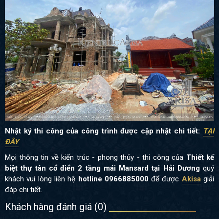
Nhật ký thi công của công trình được cập nhật chi tiết:
TẠI
ĐÂY
Mọi thông tin về kiến trúc - phong thủy - thi công của
Thiết kế
biệt thự tân cổ điển 2 tầng mái Mansard tại Hải Dương
quý
khách vui lòng liên hệ
hotline 0966885000
để được
Akisa
giải
đáp chi tiết.
Khách hàng đánh giá (
0
)