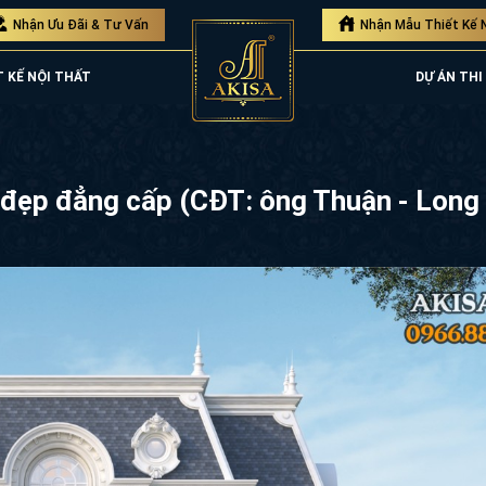
Nhận Ưu Đãi & Tư Vấn
Nhận Mẫu Thiết Kế 
T KẾ NỘI THẤT
DỰ ÁN THI
ng đẹp đẳng cấp (CĐT: ông Thuận - Lon