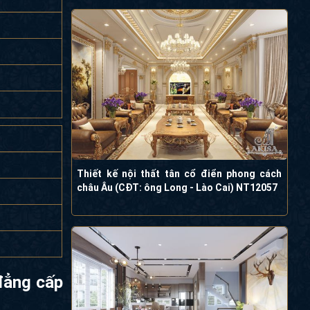
Thiết kế nội thất tân cổ điển phong cách
châu Âu (CĐT: ông Long - Lào Cai) NT12057
 đẳng cấp