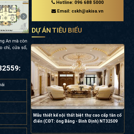
Hotline: 096 688 5000
Email: cskh@akisa.vn
DỰ ÁN TIÊU BIỂU
ong An mà còn
o chỉ, cửa sổ,
T32559:
mái
Mẫu thiết kế nội thất biệt thự cao cấp tân cổ
điển (CĐT: ông Bảng - Bình Định) NT32509