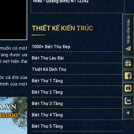
Hiếu - Quảng Bình) NT12342
Nhận nhà mẫu
THIẾT KẾ KIẾN TRÚC
1000+ Biệt Thự Đẹp
à muốn có một
 đang được ưa
Biệt Thự Lâu Đài
 nét hiện đại
Thiết Kế Dinh Thự
ớc cả đời của
Biệt Thự 1 Tầng
trình của một
Biệt Thự 2 Tầng
Biệt Thự 3 Tầng
Biệt Thự 4 Tầng
Biệt Thự 5 Tầng