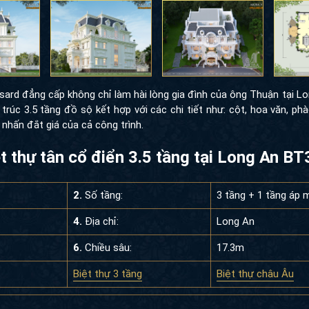
ard đẳng cấp không chỉ làm hài lòng gia đình của ông Thuận tại L
 trúc 3.5 tầng đồ sộ kết hợp với các chi tiết như: cột, hoa văn, phà
hấn đắt giá của cả công trình.
ệt thự tân cổ điển 3.5 tầng tại Long An B
2.
Số tầng:
3 tầng + 1 tầng áp 
4.
Địa chỉ:
Long An
6.
Chiều sâu:
17.3m
Biệt thự 3 tầng
Biệt thự châu Âu