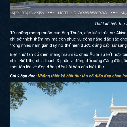
Thiết kế biệt thự
Từ những mong muốn của ông Thuận, các kiến trúc sư Akisa 
chỉ sở thích thẩm mỹ mà còn phục vụ công năng đặc sắc cho 
trong nhiều năm gần đây, nó thể hiện được đẳng cấp, sự sang t
Biệt thự tân cổ điển mang màu sắc châu Âu là sự kết hợp tài 
nhìn. Biệt thự chia thành 3 phân vị đứng đối xứng đăng đối g
thời tôn lên vẻ đẹp đồng đều hài hòa của biệt thự.
Gợi ý bạn đọc:
Những thiết kế biệt thự tân cổ điển đẹp chọn l