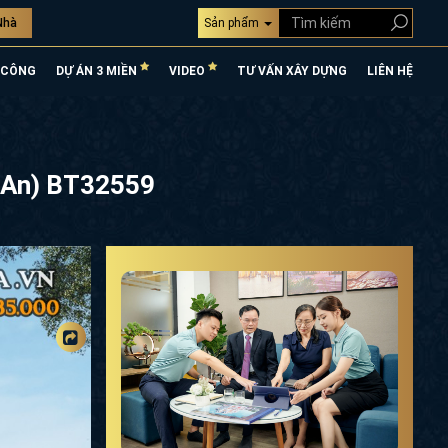
Nhà
Sản phẩm
 CÔNG
DỰ ÁN 3 MIỀN
VIDEO
TƯ VẤN XÂY DỰNG
LIÊN HỆ
g An) BT32559