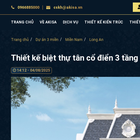
0966885000
cskh@akisa.vn
TRANG CHỦ
VỀ AKISA
DỊCH VỤ
THIẾT KẾ KIẾN TRÚC
THIẾ
Trang chủ
Dự án 3 miền
Miền Nam
Long An
Thiết kế biệt thự tân cổ điển 3 tầ
14:12 - 04/08/2025