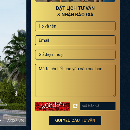
ĐẶT LỊCH TƯ VẤN
& NHẬN BÁO GIÁ
GỬI YÊU CẦU TƯ VẤN