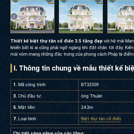
Thiết kế biệt thự tân cổ điển 3.5 tầng đẹp
với hệ mái Mans
khiến bất kì ai cũng phải ngỡ ngàng khi đặt chân tới đây. Kiến
mái vòm mang những đặc trưng của phong cách Pháp là điểm n
I. Thông tin chung về mẫu thiết kế bi
1.
Mã công trình:
BT32559
3.
Chủ đầu tư:
ông Thuận
5.
Mặt tiền:
24.3m
7.
Loại hình:
Biệt thự tân cổ điển
Chi tiết công năng của các tầng: