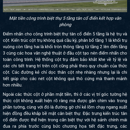
Mặt tiền công trình biệt thự 5 tầng tân cổ điển kết hợp văn
phòng
Điểm nhấn cho công trình biệt thự tân cổ điển 5 tầng là hệ trụ và
cột. Kiến trúc cột trụ không quá cầu kỳ, phân bổ tầng 1 là khối trụ
vuông còn tầng hai là khối tròn thông tầng từ tầng 2 lên đến tầng
3 cùng các hoa văn nghệ thuật ở đầu cột tạo nên điểm nhấn cho
toàn công trình. Hệ thống cột trụ đảm bảo khắt khe về tỷ lệ và
các chi tiết trang trí trên cột cũng phải theo quy chuẩn của thức
cột. Các đường kẻ chỉ dọc thân cột nhẹ nhàng nhưng lại là chi
tiết giúp cho các nét cột không quá thô cứng mà thanh mảnh
hơn nhiều.
Ngoài các thức cột ở phần mặt tiền, thì ở các vị trí góc tường hệ
thức cột không xuất hiện rõ ràng mà được gắn chìm vào trong
phần tường, cùng với đó là đường gờ chỉ kẻ lõm chạy ngang xuất
hiện đồng đều khắp bề mặt căn biệt thự. Đặc trưng kiến trúc tân
cổ điển được thể hiện trong căn biệt thự với hệ sảnh chính mái
đua ra phía trước cùng bức chương họa tiết đặc trưng, các