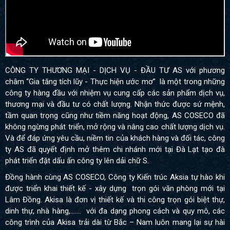
CÔNG TY THƯƠNG MẠI - DỊCH VỤ - ĐẦU TƯ AS với phương
châm “Gia tăng tích lũy - Thực hiện ước mơ” là một trong những
công ty hàng đầu với nhiệm vụ cung cấp các sản phẩm dịch vụ,
thương mại và đầu tư có chất lượng.
Nhận thức được sứ mệnh,
tầm quan trọng cũng như tiềm năng hoạt động, AS COSECO đã
không ngừng phát triển, mở rộng và nâng cao chất lượng dịch vụ.
Và để đáp ứng yêu cầu, niềm tin của khách hàng và đối tác, công
ty AS đã quyết định mở thêm chi nhánh mới tại Đà Lạt tạo đà
phát triển đặt dấu ấn công ty lên dải chữ S.
Đồng hành cùng AS COSECO, Công ty Kiến trúc Aksia tự hào khi
được triển khai thiết kế - xây dựng trọn gói văn phòng mới tại
Lâm Đồng. Akisa là đơn vị thiết kế và thi công trọn gói biệt thự,
dinh thự, nhà hàng,....... với đa dạng phong cách và quy mô, các
công trình của Akisa trải dài từ Bắc – Nam luôn mang lại sự hài