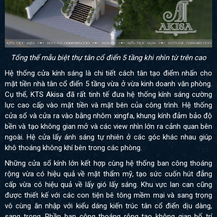
Tổng thể mẫu biệt thự tân cổ điển 5 tầng khi nhìn từ trên cao
Hệ thống cửa kính sáng là chi tiết cách tân tạo điểm nhấn cho
mặt tiền nhà tân cổ điển 5 tầng vừa ở vừa kinh doanh văn phòng.
Cụ thể, KTS Akisa đã rất tinh tế đưa hệ thống kính sáng cường
lực cao cấp vào mặt tiền và mặt bên của công trình. Hệ thống
cửa sổ và cửa ra vào bằng nhôm xingfa, khung kính đảm bảo độ
bền và tạo không gian mở và các view nhìn lớn ra cảnh quan bên
ngoài. Hệ cửa lấy ánh sáng tự nhiên ở các góc khác nhau giúp
khô thoáng không khí bên trong các phòng.
Những cửa sổ kính lớn kết hợp cùng hệ thống ban công thoáng
rộng vừa có hiệu quả về mặt thẩm mỹ, tạo sức cuốn hút đẳng
cấp vừa có hiệu quả về lấy gió lấy sáng. Khu vực lan can cũng
được thiết kế với các con tiện bê tông mềm mại và sang trọng
vô cùng ăn nhập với kiểu dáng kiến trúc tân cổ điển dịu dàng,
sang trọng. Phần ban công thoáng rộng tạo không gian bố trí