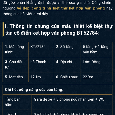
đã góp phàn khẳng định được vị thế của gia chủ. Cùng chiêm
ngưỡng
vẻ đẹp công trình biệt thự kết hợp văn phòng
này
thông qua bài viết dưới đây.
I. Thông tin chung của mẫu thiết kế biệt thự
tân cổ điển kết hợp văn phòng BT52784:
1.
Mã công
KT52784
2.
Số tầng:
5 tầng + 1 tầng
trình:
bán hầm
3.
Chủ đầu
bà Thanh
4.
Địa chỉ:
Lâm Đồng
tư:
5.
Mặt tiền:
12.1m
6.
Chiều sâu:
22.9m
Chi tiết công năng của các tầng:
Tầng bán
Gara để xe + 3 phòng ngủ nhân viên + WC
hầm:
Tầng 1:
Sảnh chính + 1 phòng khách + showroom