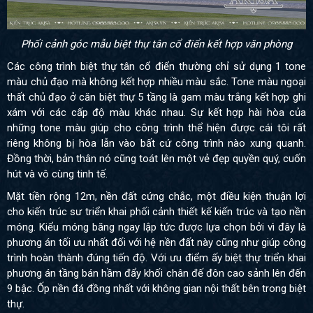
Phối cảnh góc mẫu biệt thự tân cổ điển kết hợp văn phòng
Các công trình biệt thự tân cổ điển thường chỉ sử dụng 1 tone
màu chủ đạo mà không kết hợp nhiều màu sắc. Tone màu ngoại
thất chủ đạo ở căn biệt thự 5 tầng là gam màu trắng kết hợp ghi
xám với các cấp độ màu khác nhau. Sự kết hợp hài hòa của
những tone màu giúp cho công trình thể hiện được cái tôi rất
riêng không bị hòa lẫn vào bất cứ công trình nào xung quanh.
Đồng thời, bản thân nó cũng toát lên một vẻ đẹp quyền quý, cuốn
hút và vô cùng tinh tế.
Mặt tiền rộng 12m, nền đất cứng chắc, một điều kiện thuận lợi
cho kiến trúc sư triển khai phối cảnh thiết kế kiến trúc và tạo nền
móng. Kiểu móng băng ngay lập tức được lựa chọn bởi vì đây là
phương án tối ưu nhất đối với hệ nền đất này cũng như giúp công
trình hoàn thành đúng tiến độ. Với ưu điểm ấy biệt thự triển khai
phương án tầng bán hầm đẩy khối chân đế đôn cao sảnh lên đến
9 bậc. Ốp nền đá đồng nhất với không gian nội thất bên trong biệt
thự.