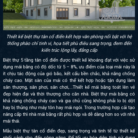
Thiết kế biệt thự tân cổ điển kết hợp văn phòng nổi bật với hệ
thống phào chỉ tinh vi, họa tiết phù điêu sang trọng, đem đến
kiến trúc lộng lẫy, đẳng cấp
Biệt thự 5 tầng tân cổ điển được thiết kế khoáng đạt với việc sử
dụng mái bằng có độ dốc từ 5 – 8%, ưu điểm của loại mái này là
ít chịu tác động của gió bão, kết cấu bền chắc, khả năng chống
cháy cao. Mặt sàn của mái có thể kết hợp hoặc tận dụng làm
sân thượng, sân phơi, sân chơi,....Thiết kế mái bằng toát lên vẻ
đẹp hiện đại và thời thượng cho căn nhà. Biệt thự mái bằng có
khả năng chống cháy cao và gia chủ cũng không phải lo bị dột
hay bị thủng như máy tôn hay mái ngói. Trong trường hợp cải tạo
nâng cấp thì nhà mái bằng rất phù hợp và dễ dàng hơn so với nhà
mái thái.
Mẫu biệt thự tân cổ điển đẹp, sang trọng và tinh tế từ thiết kế
phối cảnh cho đến công năng. Để tối ưu hóa diện tích sử dụng