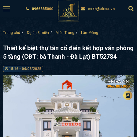
0966885000
cskh@akisa.vn
Trang chủ
Dự án 3 miền
Miền Trung
Lâm Đồng
Thiết kế biệt thự tân cổ điển kết hợp văn phòng
5 tầng (CĐT: bà Thanh - Đà Lạt) BT52784
15:16 - 04/08/2025