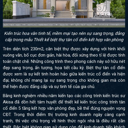
Kiến trúc hoa văn tinh tế, mềm mại tạo nên sự sang trọng, đẳng
cấp trong mẫu Thiết kế biệt thự tân cổ điển kết hợp văn phòng
Trên diện tích 230m2, căn biệt thự được xây dựng với hình khối
vuông vắn, bố cục đơn giản, hài hòa, đối xứng theo tỉ lệ được tính
toán chặt chẽ. Những công trình theo phong cách này sở hữu nét
đẹp sang trọng, ấn tượng, họa tiết cầu kỳ. Biệt thự tân cổ điển
được xem là sự kết tinh hoàn hảo giữa kiến trúc cổ điển và hiện
đại; không chỉ mang lại sự sang trọng cho không gian mà còn
thể hiện được đẳng cấp và sự tinh tế của gia chủ.
Bằng kinh nghiệm nhiều năm kiến tạo các công trình kiến trúc sư
Akisa đã dồn hết tâm huyết để thiết kế kiến trúc công trình tân
cổ điển 5 tầng kết hợp văn phòng đẹp, bề thế đúng nguyện vọng
CĐT. Trong thời điểm thị trường kinh doanh ngày càng cạnh
tranh, thì việc chú trọng về hình thức ngôi nhà là điều rất cần
thiết. Đặc biệt không gian sử dụng còn để kinh doanh tiếp khách