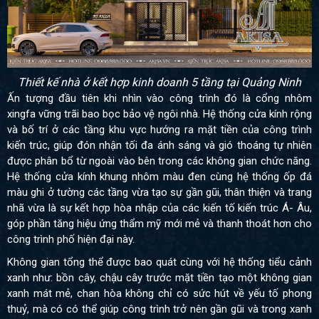
Thiết kế nhà ở kết hợp kinh doanh 5 tầng tại Quảng Ninh
Ấn tượng đầu tiên khi nhìn vào công trình đó là cổng nhôm
xingfa vững trãi bao bọc bảo vệ ngôi nhà. Hệ thống cửa kính rộng
và bố trí ở các tầng khu vực hướng ra mặt tiền của công trình
kiến trúc, giúp đón nhận tối đa ánh sáng và gió thoáng tự nhiên
được phân bổ từ ngoài vào bên trong các không gian chức năng.
Hệ thống cửa kính khung nhôm màu đen cùng hệ thống ốp đá
màu ghi ở tường các tầng vừa tạo sự gần gũi, thân thiện và trang
nhã vừa là sự kết hợp hòa nhập của các kiến tố kiến trúc Á- Âu,
góp phần tăng hiệu ứng thẩm mỹ mới mẻ và thanh thoát hơn cho
công trình phố hiện đại này.
Không gian tổng thể được bao quát cùng với hệ thống tiểu cảnh
xanh như: bồn cây, chậu cây trước mặt tiền tạo một không gian
xanh mát mẻ, chan hòa không chỉ có sức hút về yếu tố phong
thuỷ, mà có có thể giúp công trình trở nên gần gũi và trong xanh