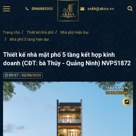
0966885000
cskh@akisa.vn
Trang chủ
Thiết kế nhà phố
Nhà phố Hiện Đại
Nhà phố 5 tầng hiện đại
Thiết kế nhà mặt phố 5 tầng kết hợp kinh
doanh (CĐT: bà Thúy - Quảng Ninh) NVP51872
09:57 - 02/08/2025