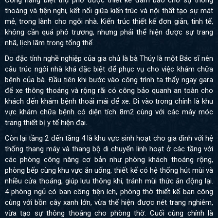
thoáng và tiện nghi, kết nối giữa kiến trúc và nội thất tạo sự mát
mẻ, trong lành cho ngôi nhà. Kiến trúc thiết kế đơn giản, tinh tế,
không cần quá phô trương, nhưng phải thể hiện được sự trang
nhã, lịch lãm trong tổng thể.
Do đặc tính nghề nghiệp của gia chủ là bà Thúy là một Bác sĩ nên
câu trúc ngôi nhà khá đặc biệt để phục vụ cho việc khám chữa
bệnh của bà. Đầu tiên khi bước vào công trình ta thấy ngay gara
để xe thông thoáng và rộng rãi có công bảo quanh an toàn cho
khách đến khám bệnh thoải mái để xe. Đi vào trong chính là khu
vực khám chữa bệnh có diện tích 8m2 cùng với các máy móc
trang thiết bị y tế hiện đại.
Còn lại tầng 2 đến tầng 4 là khu vực sinh hoạt cho gia đình với hệ
thống thang máy và thang bộ di chuyển linh hoạt ở các tầng với
các phòng công năng cơ bản như phòng khách thoáng rộng,
phòng bếp cùng khu vực ăn uống, thiết kế có hệ thống hút mùi và
nhiều cửa thoáng, giúp lưu thông khí, tránh mùi thức ăn động lại.
4 phòng ngủ có ban công tiện ích, phòng thờ thiết kế ban công
cùng với bồn cây xanh lớn, vừa thể hiện được nét trang nghiêm,
vừa tạo sự thông thoáng cho phòng thờ. Cuối cùng chính là