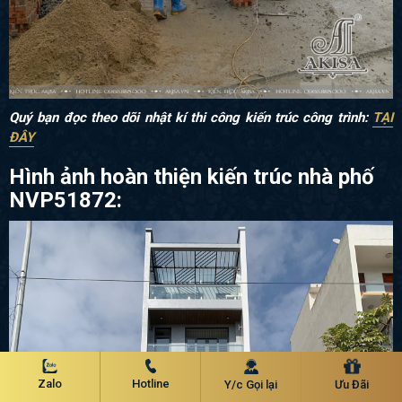
Quý bạn đọc theo dõi nhật kí thi công kiến trúc công trình:
TẠI
ĐÂY
Hình ảnh hoàn thiện kiến trúc nhà phố
NVP51872:
Zalo
Hotline
Y/c Gọi lại
Ưu Đãi