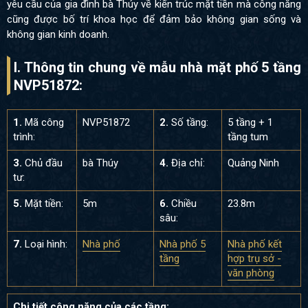
yêu cầu của gia đình bà Thúy về kiến trúc mặt tiền mà công năng
cũng được bố trí khoa học để đảm bảo không gian sống và
không gian kinh doanh.
I. Thông tin chung về mẫu nhà mặt phố 5 tầng
NVP51872:
1.
Mã công
NVP51872
2.
Số tầng:
5 tầng + 1
trình:
tầng tum
3.
Chủ đầu
bà Thúy
4.
Địa chỉ:
Quảng Ninh
tư:
5.
Mặt tiền:
5m
6.
Chiều
23.8m
sâu:
7.
Loại hình:
Nhà phố
Nhà phố 5
Nhà phố kết
tầng
hợp trụ sở -
văn phòng
Chi tiết công năng của các tầng: