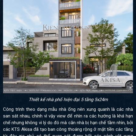
Thiết kế nhà phố hiện đại 5 tầng 5x24m
Công trình theo dạng mẫu nhà ống nên xung quanh là các nhà
san sát nhau, chính vì vậy view để nhìn ra các hướng là khá hạn
chế nhưng không vì lý do đó mà căn nhà bị hạn chế tầm nhìn, bởi
các KTS Akisa đã tạo ban công thoáng rộng ở mặt tiền các tầng
từ đây gia chủ có thể quan sát được hết các cảnh vật xung