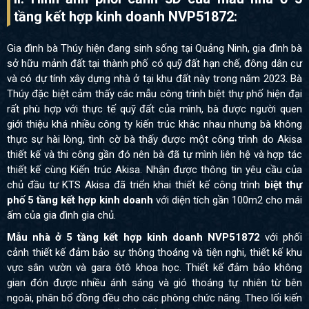
tầng kết hợp kinh doanh NVP51872:
Gia đình bà Thúy hiện đang sinh sống tại Quảng Ninh, gia đình bà
sở hữu mảnh đất tại thành phố có quỹ đất hạn chế, đông dân cư
và có dự tính xây dựng nhà ở tại khu đất này trong năm 2023. Bà
Thúy đặc biệt cảm thấy các mẫu công trình biệt thự phố hiện đại
rất phù hợp với thực tế quỹ đất của mình, bà được người quen
giới thiệu khá nhiều công ty kiến trúc khác nhau nhưng bà không
thực sự hài lòng, tình cờ bà thấy được một công trình do Akisa
thiết kế và thi công gần đó nên bà đã tự mình liên hệ và hợp tác
thiết kế cùng Kiến trúc Akisa. Nhận được thông tin yêu cầu của
chủ đầu tư KTS Akisa đã triển khai thiết kế công trình
biệt thự
phố 5 tầng kết hợp kinh doanh
với diện tích gần 100m2 cho mái
ấm của gia đình gia chủ.
Mẫu nhà ở 5 tầng kết hợp kinh doanh NVP51872
với phối
cảnh thiết kế đảm bảo sự thông thoáng và tiện nghi, thiết kế khu
vực sân vườn và gara ôtô khoa học. Thiết kế đảm bảo không
gian đón được nhiều ánh sáng và gió thoáng tự nhiên từ bên
ngoài, phân bổ đồng đều cho các phòng chức năng. Theo lối kiến