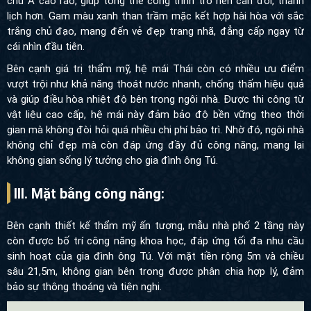
chữ A cao ráo, giúp tổng thể công trình trở nên cân đối, thanh
lịch hơn. Gam màu xanh than trầm mặc kết hợp hài hòa với sắc
trắng chủ đạo, mang đến vẻ đẹp trang nhã, đẳng cấp ngay từ
cái nhìn đầu tiên.
Bên cạnh giá trị thẩm mỹ, hệ mái Thái còn có nhiều ưu điểm
vượt trội như khả năng thoát nước nhanh, chống thấm hiệu quả
và giúp điều hòa nhiệt độ bên trong ngôi nhà. Được thi công từ
vật liệu cao cấp, hệ mái này đảm bảo độ bền vững theo thời
gian mà không đòi hỏi quá nhiều chi phí bảo trì. Nhờ đó, ngôi nhà
không chỉ đẹp mà còn đáp ứng đầy đủ công năng, mang lại
không gian sống lý tưởng cho gia đình ông Tú.
III. Mặt bằng công năng:
Bên cạnh thiết kế thẩm mỹ ấn tượng, mẫu nhà phố 2 tầng này
còn được bố trí công năng khoa học, đáp ứng tối đa nhu cầu
sinh hoạt của gia đình ông Tú. Với mặt tiền rộng 5m và chiều
sâu 21,5m, không gian bên trong được phân chia hợp lý, đảm
bảo sự thông thoáng và tiện nghi.