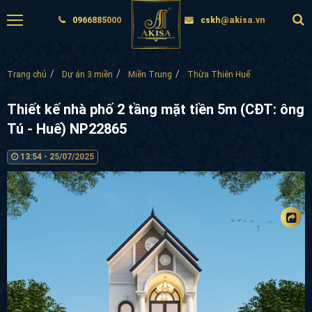
0966885000
cskh@akisa.vn
Trang chủ
Dự án 3 miền
Miền Trung
Thừa Thiên Huế
Thiết kế nhà phố 2 tầng mặt tiền 5m (CĐT: ông
Tú - Huế) NP22865
13:54 - 25/07/2025