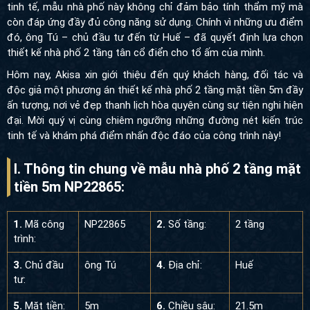
tinh tế, mẫu nhà phố này không chỉ đảm bảo tính thẩm mỹ mà
còn đáp ứng đầy đủ công năng sử dụng. Chính vì những ưu điểm
đó, ông Tú – chủ đầu tư đến từ Huế – đã quyết định lựa chọn
thiết kế nhà phố 2 tầng tân cổ điển cho tổ ấm của mình.
Hôm nay, Akisa xin giới thiệu đến quý khách hàng, đối tác và
độc giả một phương án thiết kế nhà phố 2 tầng mặt tiền 5m đầy
ấn tượng, nơi vẻ đẹp thanh lịch hòa quyện cùng sự tiện nghi hiện
đại. Mời quý vị cùng chiêm ngưỡng những đường nét kiến trúc
tinh tế và khám phá điểm nhấn độc đáo của công trình này!
I. Thông tin chung về mẫu nhà phố 2 tầng mặt
tiền 5m NP22865:
1.
Mã công
NP22865
2.
Số tầng:
2 tầng
trình:
3.
Chủ đầu
ông Tú
4.
Địa chỉ:
Huế
tư:
5.
Mặt tiền:
5m
6.
Chiều sâu:
21.5m