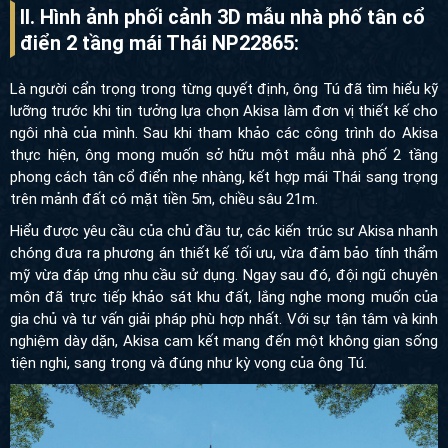
II. Hình ảnh phối cảnh 3D mẫu nhà phố tân cổ
điển 2 tầng mái Thái NP22865:
Là người cẩn trọng trong từng quyết định, ông Tú đã tìm hiểu kỹ
lưỡng trước khi tin tưởng lựa chọn Akisa làm đơn vị thiết kế cho
ngôi nhà của mình. Sau khi tham khảo các công trình do Akisa
thực hiện, ông mong muốn sở hữu một mẫu nhà phố 2 tầng
phong cách tân cổ điển nhẹ nhàng, kết hợp mái Thái sang trọng
trên mảnh đất có mặt tiền 5m, chiều sâu 21m.
Hiểu được yêu cầu của chủ đầu tư, các kiến trúc sư Akisa nhanh
chóng đưa ra phương án thiết kế tối ưu, vừa đảm bảo tính thẩm
mỹ vừa đáp ứng nhu cầu sử dụng. Ngay sau đó, đội ngũ chuyên
môn đã trực tiếp khảo sát khu đất, lắng nghe mong muốn của
gia chủ và tư vấn giải pháp phù hợp nhất. Với sự tận tâm và kinh
nghiệm dày dặn, Akisa cam kết mang đến một không gian sống
tiện nghi, sang trọng và đúng như kỳ vọng của ông Tú.