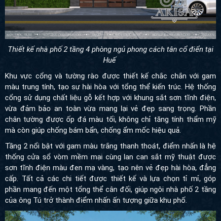
Thiết kế nhà phố 2 tầng 4 phòng ngủ phong cách tân cổ điển tại
Huế
Khu vực cổng và tường rào được thiết kế chắc chắn với gam
màu trung tính, tạo sự hài hòa với tổng thể kiến trúc. Hệ thống
cổng sử dụng chất liệu gỗ kết hợp với khung sắt sơn tĩnh điện,
vừa đảm bảo an toàn vừa mang lại vẻ đẹp sang trọng. Phần
chân tường được ốp đá màu tối, không chỉ tăng tính thẩm mỹ
mà còn giúp chống bám bẩn, chống ẩm mốc hiệu quả.
Tầng 2 nổi bật với gam màu trắng thanh thoát, điểm nhấn là hệ
thống cửa sổ vòm mềm mại cùng lan can sắt mỹ thuật được
sơn tĩnh điện màu đen mạ vàng, tạo nên vẻ đẹp hài hòa, đẳng
cấp. Tất cả các chi tiết được thiết kế và lựa chọn tỉ mỉ, góp
phần mang đến một tổng thể cân đối, giúp ngôi nhà phố 2 tầng
của ông Tú trở thành điểm nhấn ấn tượng giữa khu phố.