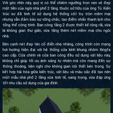
Với góc nhìn này, quý vị có thể chiêm ngưỡng trọn vẹn vẻ đẹp
mặt tiền của ngôi nhà phố 2 tầng thuộc sở hữu của ông Tú. Kiến
trúc sư đã tinh tế sử dụng hệ thống cột trụ tròn mềm mại
nhưng vẫn đảm bảo sự vững chắc, tạo điểm nhấn thanh lịch cho
tổng thể công trình. Ban công tầng 2 được thiết kế rộng rãi, vừa
là không gian thư giãn, vừa tăng thêm nét mềm mại cho ngôi
nhà.
Bên cạnh nét đẹp tân cổ điển nhẹ nhàng, công trình còn mang
hơi hướng hiện đại với hệ thống cửa kính khung nhôm Xingfa
cao cấp. Cửa chính và cửa ban công đều sử dụng vật liệu này,
không chỉ giúp tối ưu ánh sáng tự nhiên mà còn mang đến sự
thông thoáng, tiện nghi cho không gian nội thất bên trong. Sự
kết hợp hài hòa giữa kiến trúc, vật liệu và màu sắc đã tạo nên
một mẫu nhà phố 2 tầng vừa tinh tế, sang trọng, vừa đáp ứng
tốt nhu cầu sử dụng của gia đình.