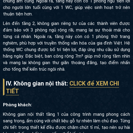
chung ấm cúng. Ngoài ra, tầng này còn có 1 phòng ngủ tiện lợi
cho người lớn tuổi cùng với 1 WC, giúp việc sinh hoạt trở nên
thuận tiện hơn.
Lên đến tầng 2, không gian riêng tư của các thành viên được
đảm bảo với 3 phòng ngủ rộng rãi, mang lại sự thoải mái cho
từng cá nhân. Ngoài ra, tầng này còn có 1 phòng thờ trang
nghiêm, phù hợp với truyền thống văn hóa của gia đình Việt. Hệ
thống WC chung được bố trí tiện lợi, đáp ứng nhu cầu sử dụng
hằng ngày. Đặc biệt, ban công rộng 7m² giúp mở rộng tầm nhìn
và mang lại không gian thư giãn thoáng đãng, tạo điểm nhấn
cho tổng thể kiến trúc ngôi nhà.
IV. Không gian nội thất:
CLICK để XEM CHI
TIẾT
Phòng khách:
Không gian nội thất tầng 1 của công trình mang phong cách
sang trọng, ấm cúng với chất liệu gỗ tự nhiên làm chủ đạo. Từng
chi tiết trong thiết kế đều được chăm chút tỉ mỉ, tạo nên sự hài