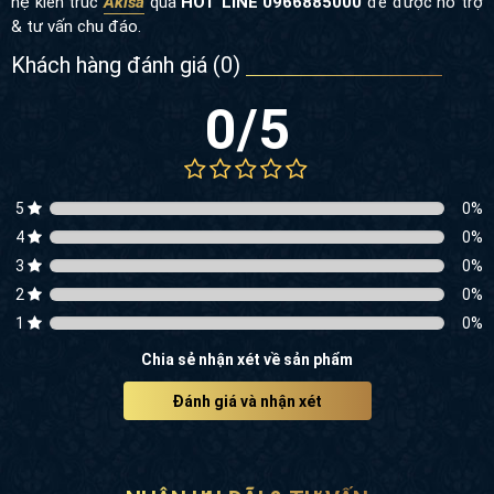
hệ kiến trúc
Akisa
qua
HOT LINE 0966885000
để được hỗ trợ
& tư vấn chu đáo.
Khách hàng đánh giá (
0
)
0
/5
5
0
%
4
0
%
3
0
%
2
0
%
1
0
%
Chia sẻ nhận xét về sản phẩm
Đánh giá và nhận xét