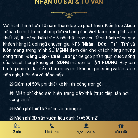
NHẬN ƯU ĐÃI & TƯ VẤN
Với hành trình hơn 10 năm thành lập và phát triển, Kiến trúc Akisa
tự hào là một trong những đơn vị hàng đầu Việt Nam trong lĩnh vực
thiết kế, thi công kiến trúc & nội thất trọn gói. Đồng hành cùng quý
khách hàng là đội ngũ chuyên gia, KTS
"Nhân - Đức - Trí - Tín"
và
luôn mang trong mình
SỨ MỆNH
đem đến cho khách hàng những
công trình "
Đẳng Cấp - Chất Lượng"
để góp phần giúp cuộc sống
của khách hàng không chỉ
SỐNG
mà còn là
TẬN HƯỞNG
. Hãy tận
hưởng các ưu đãi để sở hữu ngay một không gian sống và làm việc
tiện nghi, hiện đại và đẳng cấp!
🎁 Giảm tới 50% phí thiết kế khi thi công trọn gói
🎁 Miễn phí khảo sát hiện trạng đất/nhà (trực tiếp tận nơi
công trình)
🎁 Miễn phí thiết kế cổng và tường rào
🎁 Miễn phí 3D sân vườn tiểu cảnh (<=500m2)
🎁 Hỗ trợ toàn bộ hồ sơ giấy phép xây dựng
Zalo
Hotline
Y/c Gọi lại
Ưu Đãi
🎁 Miễn phí giám sát tại công trình