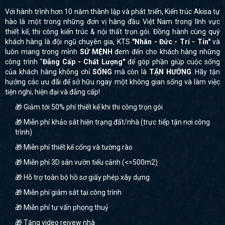
Với hành trình hơn 10 năm thành lập và phát triển, Kiến trúc Akisa tự
hào là một trong những đơn vị hàng đầu Việt Nam trong lĩnh vực
thiết kế, thi công kiến trúc & nội thất trọn gói. Đồng hành cùng quý
khách hàng là đội ngũ chuyên gia, KTS
"Nhân - Đức - Trí - Tín"
và
luôn mang trong mình
SỨ MỆNH
đem đến cho khách hàng những
công trình "
Đẳng Cấp - Chất Lượng"
để góp phần giúp cuộc sống
của khách hàng không chỉ
SỐNG
mà còn là
TẬN HƯỞNG
. Hãy tận
hưởng các ưu đãi để sở hữu ngay một không gian sống và làm việc
tiện nghi, hiện đại và đẳng cấp!
🎁 Giảm tới 50% phí thiết kế khi thi công trọn gói
🎁 Miễn phí khảo sát hiện trạng đất/nhà (trực tiếp tận nơi công
trình)
🎁 Miễn phí thiết kế cổng và tường rào
🎁 Miễn phí 3D sân vườn tiểu cảnh (<=500m2)
🎁 Hỗ trợ toàn bộ hồ sơ giấy phép xây dựng
🎁 Miễn phí giám sát tại công trình
🎁 Miễn phí tư vấn phong thuỷ
🎁 Tặng video reivew nhà