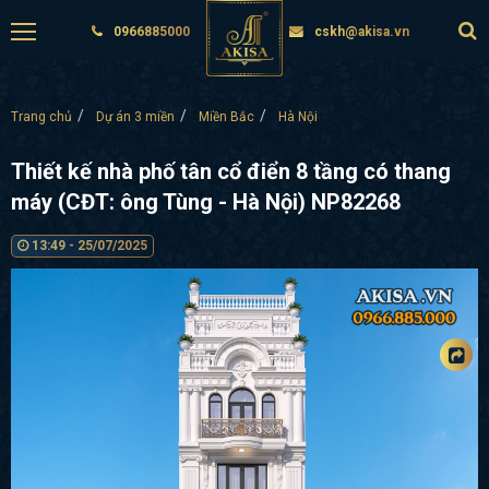
0966885000
cskh@akisa.vn
Trang chủ
Dự án 3 miền
Miền Bắc
Hà Nội
Thiết kế nhà phố tân cổ điển 8 tầng có thang
máy (CĐT: ông Tùng - Hà Nội) NP82268
13:49 - 25/07/2025