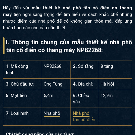
Hãy đến với
mẫu thiết kế nhà phố tân cổ điển có thang
máy
tiện nghi sang trọng để tìm hiểu về cách khắc chế những
nhược điểm của nhà phố để có không gian thỏa mái, đáp ứng
hoàn hảo các nhu cầu cần thiết.
I. Thông tin chung của mẫu thiết kế nhà phố
tân cổ điển có thang máy NP82268:
1.
Mã công
NP82268
2.
Số tầng:
8 tầng
trình:
3.
Chủ đầu tư:
Ông Tùng
4.
Địa chỉ:
Hà Nội
5.
Mặt tiền:
5,4m
6.
Chiều
12,9m
sâu:
7.
Loại hình:
Nhà phố
Nhà phố
tân cổ điển
Chi tiết công năng của các tầng: