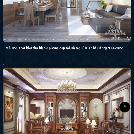
Mẫu nội thất biệt thự hiện đại cao cấp tại Hà Nội (CĐT: bà Sáng) NT42022