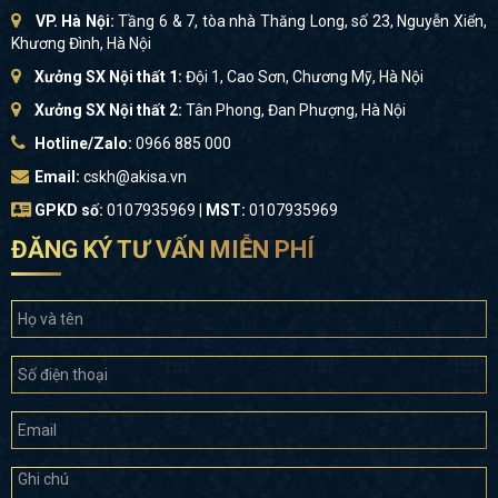
VP. Hà Nội:
Tầng 6 & 7, tòa nhà Thăng Long, số 23, Nguyễn Xiển,
Khương Đình, Hà Nội
Xưởng SX Nội thất 1:
Đội 1, Cao Sơn, Chương Mỹ, Hà Nội
Xưởng SX Nội thất 2:
Tân Phong, Đan Phượng, Hà Nội
Hotline/Zalo:
0966 885 000
Email:
cskh@akisa.vn
GPKD số:
0107935969 |
MST:
0107935969
ĐĂNG KÝ TƯ VẤN MIỄN PHÍ