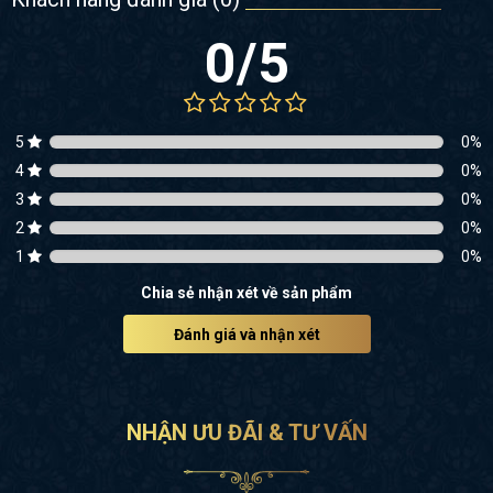
0
/5
5
0
%
4
0
%
3
0
%
2
0
%
1
0
%
Chia sẻ nhận xét về sản phẩm
Đánh giá và nhận xét
NHẬN ƯU ĐÃI & TƯ VẤN