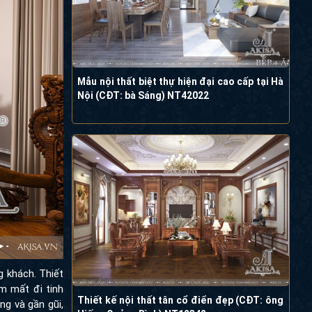
Mẫu nội thất biệt thự hiện đại cao cấp tại Hà
Nội (CĐT: bà Sáng) NT42022
 khách. Thiết
m mất đi tinh
Thiết kế nội thất tân cổ điển đẹp (CĐT: ông
ng và gần gũi,