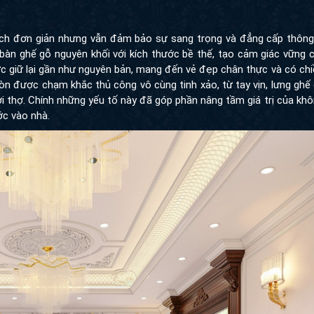
ch đơn giản nhưng vẫn đảm bảo sự sang trọng và đẳng cấp thông
 bàn ghế gỗ nguyên khối với kích thước bề thế, tạo cảm giác vững c
c giữ lại gần như nguyên bản, mang đến vẻ đẹp chân thực và có ch
ế còn được chạm khắc thủ công vô cùng tinh xảo, từ tay vịn, lưng gh
ời thợ. Chính những yếu tố này đã góp phần nâng tầm giá trị của kh
ớc vào nhà.