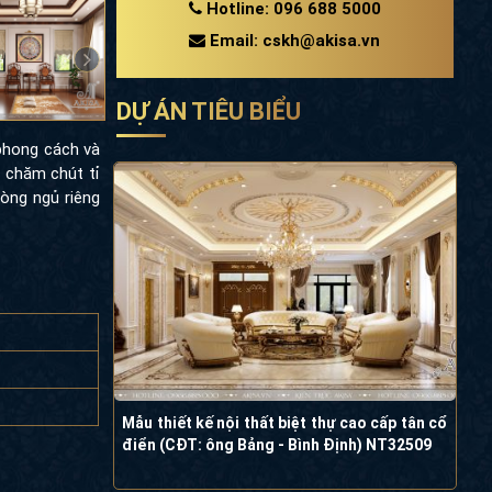
Hotline: 096 688 5000
Email: cskh@akisa.vn
DỰ ÁN TIÊU BIỂU
 phong cách và
c chăm chút tỉ
òng ngủ riêng
Mẫu thiết kế nội thất biệt thự cao cấp tân cổ
điển (CĐT: ông Bảng - Bình Định) NT32509