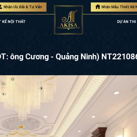
Nhận Ưu Đãi & Tư Vấn
Nhận Mẫu Thiết Kế 
T KẾ NỘI THẤT
DỰ ÁN THI
(CĐT: ông Cương - Quảng Ninh) NT22108