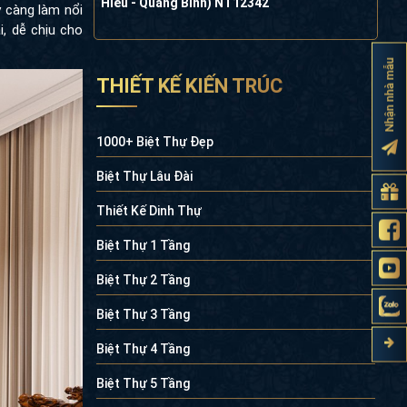
Hiếu - Quảng Bình) NT12342
y càng làm nổi
i, dễ chịu cho
Nhận nhà mẫu
THIẾT KẾ KIẾN TRÚC
1000+ Biệt Thự Đẹp
Biệt Thự Lâu Đài
Thiết Kế Dinh Thự
Biệt Thự 1 Tầng
Biệt Thự 2 Tầng
Biệt Thự 3 Tầng
Biệt Thự 4 Tầng
Biệt Thự 5 Tầng