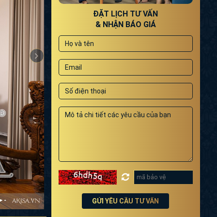
ĐẶT LỊCH TƯ VẤN
& NHẬN BÁO GIÁ
GỬI YÊU CẦU TƯ VẤN