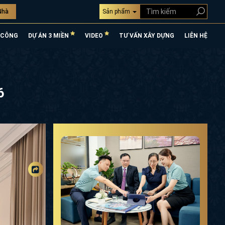
Nhà
Sản phẩm
 CÔNG
DỰ ÁN 3 MIỀN
VIDEO
TƯ VẤN XÂY DỰNG
LIÊN HỆ
6