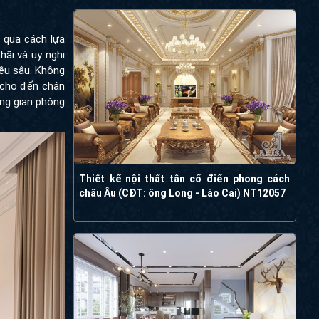
 qua cách lựa
hãi và uy nghi
iều sâu. Không
ế cho đến chân
ông gian phòng
Thiết kế nội thất tân cổ điển phong cách
châu Âu (CĐT: ông Long - Lào Cai) NT12057