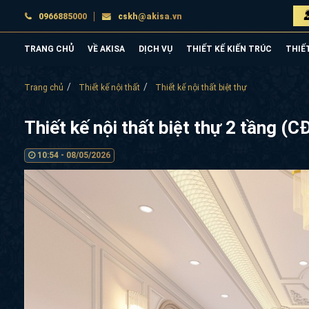
0966885000
cskh@akisa.vn
TRANG CHỦ
VỀ AKISA
DỊCH VỤ
THIẾT KẾ KIẾN TRÚC
THIẾ
Trang chủ
Thiết kế nội thất
Thiết kế nội thất biệt thự
Thiết kế nội thất biệt thự 2 tầng 
10:54 - 08/05/2026