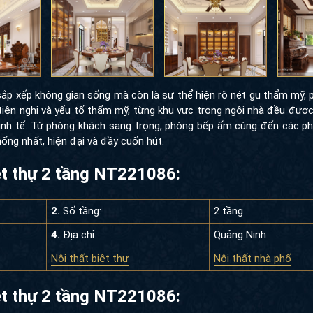
c sắp xếp không gian sống mà còn là sự thể hiện rõ nét gu thẩm mỹ,
 tiện nghi và yếu tố thẩm mỹ, từng khu vực trong ngôi nhà đều đượ
inh tế. Từ phòng khách sang trọng, phòng bếp ấm cúng đến các ph
hống nhất, hiện đại và đầy cuốn hút.
iệt thự 2 tầng NT221086:
2.
Số tầng:
2 tầng
4.
Địa chỉ:
Quảng Ninh
Nội thất biệt thự
Nội thất nhà phố
iệt thự 2 tầng NT221086: