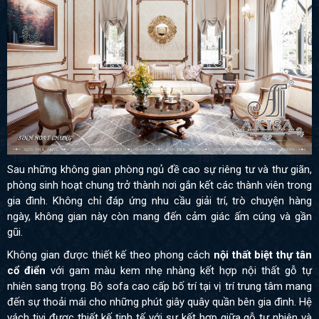
Sau những không gian phòng ngủ đề cao sự riêng tư và thư giãn,
phòng sinh hoạt chung trở thành nơi gắn kết các thành viên trong
gia đình. Không chỉ đáp ứng nhu cầu giải trí, trò chuyện hàng
ngày, không gian này còn mang đến cảm giác ấm cúng và gần
gũi.
Không gian được thiết kế theo phong cách
nội thất biệt thự tân
cổ điển
với gam màu kem nhẹ nhàng kết hợp nội thất gỗ tự
nhiên sang trọng. Bộ sofa cao cấp bố trí tại vị trí trung tâm mang
đến sự thoải mái cho những phút giây quây quần bên gia đình. Hệ
vách tivi được thiết kế tinh tế với sự kết hợp giữa gỗ tự nhiên và