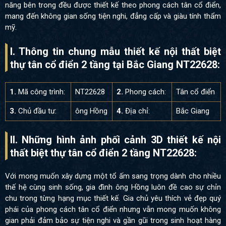
năng bên trong đều được thiết kế theo phong cách tân cổ điển,
mang đến không gian sống tiện nghi, đẳng cấp và giàu tính thẩm
mỹ.
I. Thông tin chung mẫu thiết kế nội thất biệt
thự tân cổ điển 2 tầng tại Bắc Giang NT22628:
1.
Mã công trình:
NT22628
2.
Phong cách:
Tân cổ điển
3.
Chủ đầu tư:
ông Hồng
4.
Địa chỉ:
Bắc Giang
II. Những hình ảnh phối cảnh 3D thiết kế nội
thất biệt thự tân cổ điển 2 tầng NT22628
:
Với mong muốn xây dựng một tổ ấm sang trọng dành cho nhiều
thế hệ cùng sinh sống, gia đình ông Hồng luôn đề cao sự chỉn
chu trong từng hạng mục thiết kế. Gia chủ yêu thích vẻ đẹp quý
phái của phong cách tân cổ điển nhưng vẫn mong muốn không
gian phải đảm bảo sự tiện nghi và gần gũi trong sinh hoạt hàng