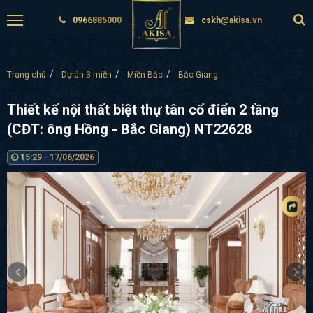
0966885000
cskh@akisa.vn
Trang chủ
Dự án 3 miền
Miền Bắc
Bắc Giang
Thiết kế nội thất biệt thự tân cổ điển 2 tầng
(CĐT: ông Hồng - Bắc Giang) NT22628
15:29 - 17/06/2026