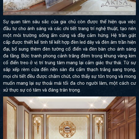
Sự quan tâm sâu sắc của gia chủ còn được thể hiện qua việc
đầu tư cho ánh sáng và các chi tiết trang trí nghệ thuật, tạo nên
một môi trường sống ấm cúng và đầy cảm hứng. Hệ trần giật
cấp được thiết kế tinh tế kết hợp đèn led dây và đèn âm trần hiện
đại, bổ sung thêm đèn tường cổ điển và đèn bàn cho ánh sáng
đa tầng. Bức tranh phong cảnh trăng đêm trong khung vàng kim
cổ điển treo ở vị trí trung tâm mang lại cảm giác thư thái. Từ sự
sắp xếp rèm cửa đến nền sàn đá cẩm thạch trắng sang trọng,
mọi chi tiết đều được chăm chút, cho thấy sự tôn trọng và mong
muốn mang lại sự thoải mái tối đa cho người làm, một cách cư
xử thực sự có tâm và đáng trân trọng.