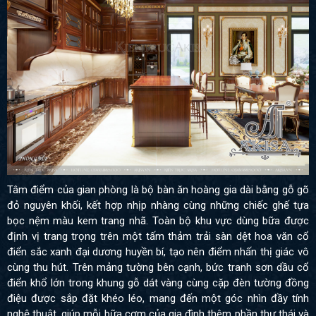
Tâm điểm của gian phòng là bộ bàn ăn hoàng gia dài bằng gỗ gõ
đỏ nguyên khối, kết hợp nhịp nhàng cùng những chiếc ghế tựa
bọc nệm màu kem trang nhã. Toàn bộ khu vực dùng bữa được
định vị trang trọng trên một tấm thảm trải sàn dệt hoa văn cổ
điển sắc xanh đại dương huyền bí, tạo nên điểm nhấn thị giác vô
cùng thu hút. Trên mảng tường bên cạnh, bức tranh sơn dầu cổ
điển khổ lớn trong khung gỗ dát vàng cùng cặp đèn tường đồng
điệu được sắp đặt khéo léo, mang đến một góc nhìn đầy tính
nghệ thuật, giúp mỗi bữa cơm của gia đình thêm phần thư thái và