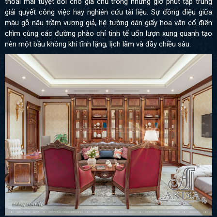
thoải mái tuyệt đối cho gia chủ trong những giờ phút tập trung
giải quyết công việc hay nghiên cứu tài liệu. Sự đồng điệu giữa
màu gỗ nâu trầm vương giả, hệ tường dán giấy hoa văn cổ điển
chìm cùng các đường phào chỉ tinh tế uốn lượn xung quanh tạo
nên một bầu không khí tĩnh lặng, lịch lãm và đầy chiều sâu.