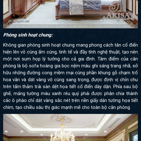
Phòng sinh hoạt chung:
Không gian phòng sinh hoạt chung mang phong cách tân cổ điển
hiện lên vô cùng ấm cúng, tinh tế và đầy tính nghệ thuật, tạo nên
một nơi sum họp lý tưởng cho cả gia đình. Tâm điểm của căn
phòng là bộ sofa hoàng gia bọc nệm màu ghi sáng trang nhã, sở
hữu những đường cong mềm mại cùng phần khung gỗ chạm trổ
hoa văn và dát vàng vô cùng sang trọng, được định vị chỉn chu
trên tấm thảm trải sàn dệt họa tiết cổ điển dày dặn. Phía sau bộ
ghế, mảng tường màu xanh rêu quý phái được phân chia thành
các ô phào chỉ dát vàng sắc nét trên nền giấy dán tường họa tiết
chìm, tạo chiều sâu thị giác mạnh mẽ cho toàn bộ căn phòng.