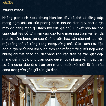
AKISA
Phòng khách:
Không gian sinh hoạt chung hiện lên đầy bề thế và đẳng cấp,
mang đậm dấu ấn của phong cách tân cổ điển quý phái được
may đo riêng theo gu thẩm mỹ của gia chủ. Sự kết hợp hài hòa
giữa chất liệu gỗ tự nhiên cao cấp tông màu nâu trầm và nền đá
marble sáng bóng với các đường viền hoa văn sắc nét tạo nên
một tổng thể vô cùng sang trọng, vững chãi. Sắc xanh rêu độc
đáo được nhấn nhá khéo léo trên các mảng tường, kết hợp cùng
những chi tiết phào chỉ dát vàng tinh xảo trên hệ trần giật cấp,
mang đến một không gian sống quyền quý nhưng vẫn ngập tràn
sự ấm cúng, đáp ứng trọn vẹn mong muốn về một tổ ấm vừa
sang trọng vừa gần gũi của gia đình.