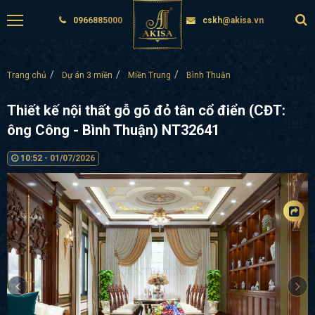
0966885000
cskh@akisa.vn
Trang chủ
Dự án 3 miền
Miền Trung
Bình Thuận
Thiết kế nội thất gỗ gõ đỏ tân cổ điển (CĐT:
ông Công - Bình Thuận) NT32641
10:52 - 01/07/2026