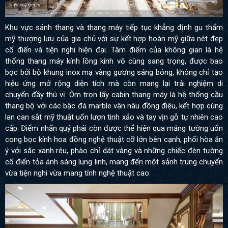
Khu vực sảnh thang và thang máy tiếp tục khẳng định gu thẩm
mỹ thượng lưu của gia chủ với sự kết hợp hoàn mỹ giữa nét đẹp
cổ điển và tiện nghi hiện đại. Tâm điểm của không gian là hệ
thống thang máy kính lồng kính vô cùng sang trọng, được bao
bọc bởi bộ khung inox mạ vàng gương sáng bóng, không chỉ tạo
hiệu ứng mở rộng diện tích mà còn mang lại trải nghiệm di
chuyển đầy thú vị. Ôm trọn lấy cabin thang máy là hệ thống cầu
thang bộ với các bậc đá marble vân nâu đồng điệu, kết hợp cùng
lan can sắt mỹ thuật uốn lượn tinh xảo và tay vịn gỗ tự nhiên cao
cấp. Điểm nhấn quý phái còn được thể hiện qua mảng tường uốn
cong bọc kính hoa đồng nghệ thuật cỡ lớn bên cạnh, phối hòa ăn
ý với sắc xanh rêu, phào chỉ dát vàng và những chiếc đèn tường
cổ điển tỏa ánh sáng lung linh, mang đến một sảnh trung chuyển
vừa tiện nghi vừa mang tính nghệ thuật cao.