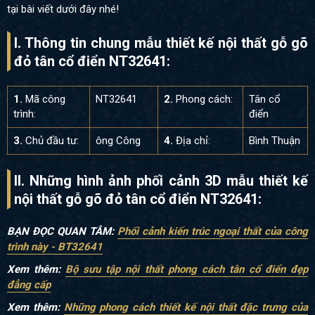
tại bài viết dưới đây nhé!
I. Thông tin chung mẫu thiết kế nội thất gỗ gõ
đỏ tân cổ điển NT32641:
1.
Mã công
NT32641
2.
Phong cách:
Tân cổ
trình:
điển
3.
Chủ đầu tư:
ông Công
4.
Địa chỉ:
Bình Thuận
II. Những hình ảnh phối cảnh 3D mẫu thiết kế
nội thất gỗ gõ đỏ tân cổ điển NT32641
:
BẠN ĐỌC QUAN TÂM:
Phối cảnh kiến trúc ngoại thất của công
trình này - BT32641
Xem thêm:
Bộ sưu tập nội thất phong cách tân cổ điển đẹp
đẳng cấp
Xem thêm
:
Những phong cách thiết kế nội thất đặc trưng của