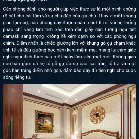
Căn phòng dành cho người giúp việc thực sự là một minh chứng
rõ nét cho cái tâm và sự chu đáo của gia chủ. Thay vì một không
gian tạm bợ, căn phòng này được chăm chút tỉ mỉ với hệ thống
phào chỉ vàng kim tinh xảo trên nền giấy dán tường họa tiết
damask sang trọng, không hề kém cạnh so với các phòng ngủ
chính. Điểm nhấn là chiếc giường lớn với khung gỗ gụ chạm khắc
tinh tế và đầu giường bọc nệm kem mềm mại, mang lại cảm giác
nghỉ ngơi đích thực sau một ngày làm việc mệt mỏi. Không gian
còn bao gồm cả hệ tủ gỗ gụ đồ sộ cao sát trần, tủ tivi và một
góc bàn trang điểm nhỏ gọn, đảm bảo đầy đủ tiện nghi cho cuộc
sống riêng tư.