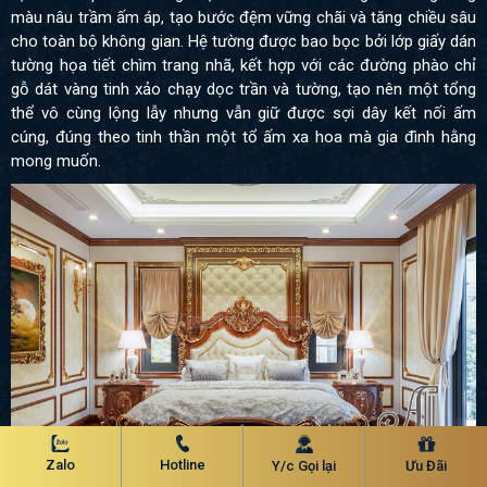
màu nâu trầm ấm áp, tạo bước đệm vững chãi và tăng chiều sâu
cho toàn bộ không gian. Hệ tường được bao bọc bởi lớp giấy dán
tường họa tiết chìm trang nhã, kết hợp với các đường phào chỉ
gỗ dát vàng tinh xảo chạy dọc trần và tường, tạo nên một tổng
thể vô cùng lộng lẫy nhưng vẫn giữ được sợi dây kết nối ấm
cúng, đúng theo tinh thần một tổ ấm xa hoa mà gia đình hằng
mong muốn.
Zalo
Hotline
Y/c Gọi lại
Ưu Đãi