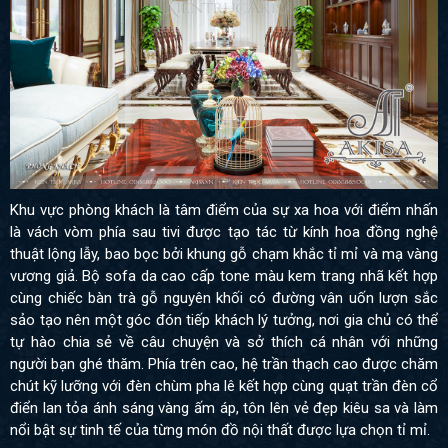
Khu vực phòng khách là tâm điểm của sự xa hoa với điểm nhấn
là vách vòm phía sau tivi được tạo tác từ kính hoa đồng nghệ
thuật lộng lẫy, bao bọc bởi khung gỗ chạm khắc tỉ mỉ và mạ vàng
vương giả. Bộ sofa da cao cấp tone màu kem trang nhã kết hợp
cùng chiếc bàn trà gỗ nguyên khối có đường vân uốn lượn sắc
sảo tạo nên một góc đón tiếp khách lý tưởng, nơi gia chủ có thể
tự hào chia sẻ về câu chuyện và sở thích cá nhân với những
người bạn ghé thăm. Phía trên cao, hệ trần thạch cao được chăm
chút kỹ lưỡng với đèn chùm pha lê kết hợp cùng quạt trần đèn cổ
điển lan tỏa ánh sáng vàng ấm áp, tôn lên vẻ đẹp kiêu sa và làm
nổi bật sự tinh tế của từng món đồ nội thất được lựa chọn tỉ mỉ.