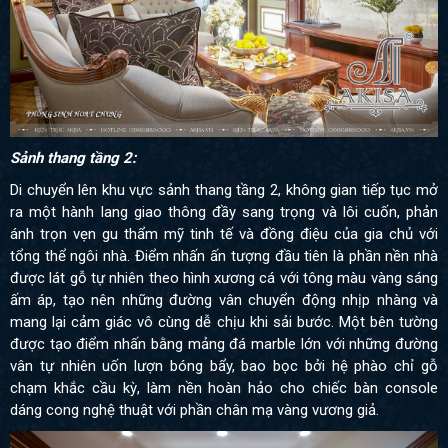
Sảnh thang tầng 2:
Di chuyển lên khu vực sảnh thang tầng 2, không gian tiếp tục mở
ra một hành lang giao thông đầy sang trọng và lôi cuốn, phản
ánh trọn vẹn gu thẩm mỹ tinh tế và đồng điệu của gia chủ với
tổng thể ngôi nhà. Điểm nhấn ấn tượng đầu tiên là phần nền nhà
được lát gỗ tự nhiên theo hình xương cá với tông màu vàng sáng
ấm áp, tạo nên những đường vân chuyển động nhịp nhàng và
mang lại cảm giác vô cùng dễ chịu khi sải bước. Một bên tường
được tạo điểm nhấn bằng mảng đá marble lớn với những đường
vân tự nhiên uốn lượn bóng bẩy, bao bọc bởi hệ phào chỉ gỗ
chạm khắc cầu kỳ, làm nền hoàn hảo cho chiếc bàn console
dáng cong nghệ thuật với phần chân mạ vàng vương giả.