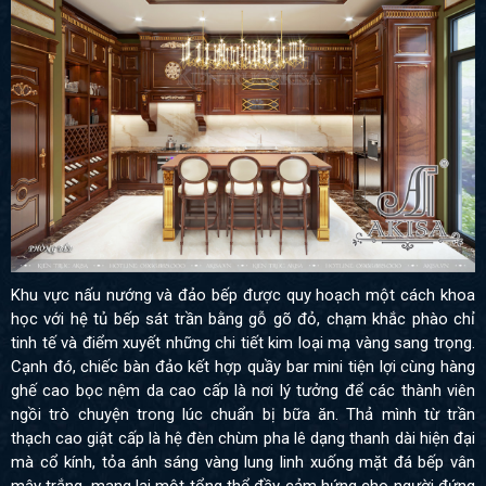
Khu vực nấu nướng và đảo bếp được quy hoạch một cách khoa
học với hệ tủ bếp sát trần bằng gỗ gõ đỏ, chạm khắc phào chỉ
tinh tế và điểm xuyết những chi tiết kim loại mạ vàng sang trọng.
Cạnh đó, chiếc bàn đảo kết hợp quầy bar mini tiện lợi cùng hàng
ghế cao bọc nệm da cao cấp là nơi lý tưởng để các thành viên
ngồi trò chuyện trong lúc chuẩn bị bữa ăn. Thả mình từ trần
thạch cao giật cấp là hệ đèn chùm pha lê dạng thanh dài hiện đại
mà cổ kính, tỏa ánh sáng vàng lung linh xuống mặt đá bếp vân