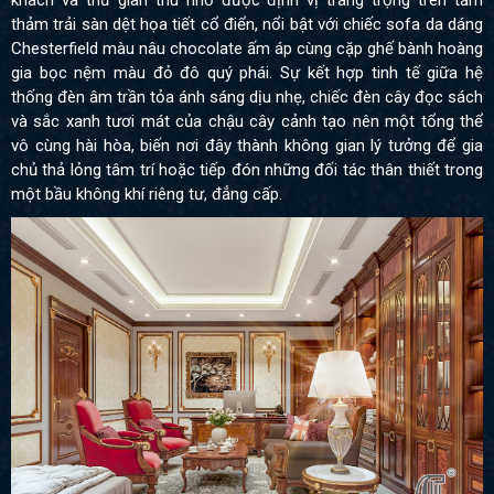
khách và thư giãn thu nhỏ được định vị trang trọng trên tấm
thảm trải sàn dệt họa tiết cổ điển, nổi bật với chiếc sofa da dáng
Chesterfield màu nâu chocolate ấm áp cùng cặp ghế bành hoàng
gia bọc nệm màu đỏ đô quý phái. Sự kết hợp tinh tế giữa hệ
thống đèn âm trần tỏa ánh sáng dịu nhẹ, chiếc đèn cây đọc sách
và sắc xanh tươi mát của chậu cây cảnh tạo nên một tổng thể
vô cùng hài hòa, biến nơi đây thành không gian lý tưởng để gia
chủ thả lỏng tâm trí hoặc tiếp đón những đối tác thân thiết trong
một bầu không khí riêng tư, đẳng cấp.