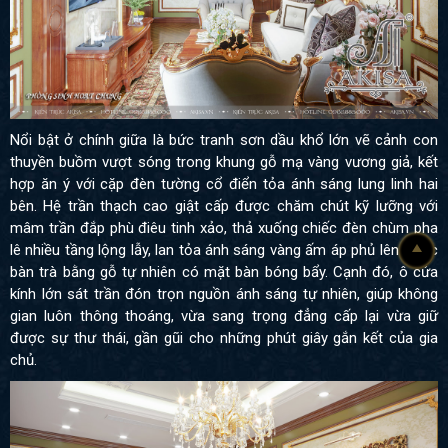
Nổi bật ở chính giữa là bức tranh sơn dầu khổ lớn vẽ cảnh con
thuyền buồm vượt sóng trong khung gỗ mạ vàng vương giả, kết
hợp ăn ý với cặp đèn tường cổ điển tỏa ánh sáng lung linh hai
bên. Hệ trần thạch cao giật cấp được chăm chút kỹ lưỡng với
mâm trần đắp phù điêu tinh xảo, thả xuống chiếc đèn chùm pha
lê nhiều tầng lộng lẫy, lan tỏa ánh sáng vàng ấm áp phủ lên chiếc
bàn trà bằng gỗ tự nhiên có mặt bàn bóng bẩy. Cạnh đó, ô cửa
kính lớn sát trần đón trọn nguồn ánh sáng tự nhiên, giúp không
gian luôn thông thoáng, vừa sang trọng đẳng cấp lại vừa giữ
được sự thư thái, gần gũi cho những phút giây gắn kết của gia
chủ.