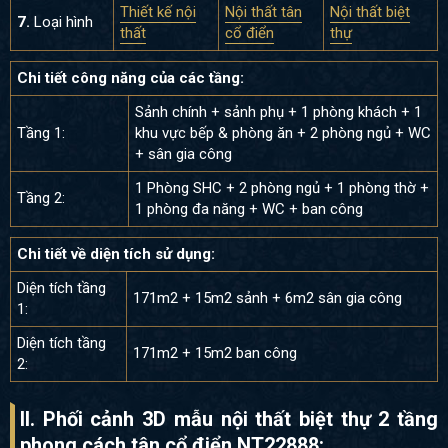
Thiết kế nội
Nội thất tân
Nội thất biệt
7.
Loại hình
thất
cổ điển
thự
Chi tiết công năng của các tầng:
Sảnh chính + sảnh phụ + 1 phòng khách + 1
Tầng 1:
khu vực bếp & phòng ăn + 2 phòng ngủ + WC
+ sân gia công
1 Phòng SHC + 2 phòng ngủ + 1 phòng thờ +
Tầng 2:
1 phòng đa năng + WC + ban công
Chi tiết về diện tích sử dụng:
Diện tích tầng
171m2 + 15m2 sảnh + 6m2 sân gia công
1:
Diện tích tầng
171m2 + 15m2 ban công
2:
II. Phối cảnh 3D mẫu nội thất biệt thự 2 tầng
phong cách tân cổ điển NT22888
: