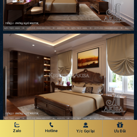
Phòng ngủ con trai:
Zalo
Hotline
Y/c Gọi lại
Ưu Đãi