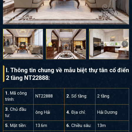
I. Thông tin chung về mẫu biệt thự tân cổ điển
2 tầng NT22888:
1.
Mã công
NT22888
2.
Số tầng:
2 tầng
trình:
3.
Chủ đầu
ông Hải
4.
Địa chỉ:
Hải Dương
tư:
5.
Mặt tiền:
13.6m
6.
Chiều sâu:
13m