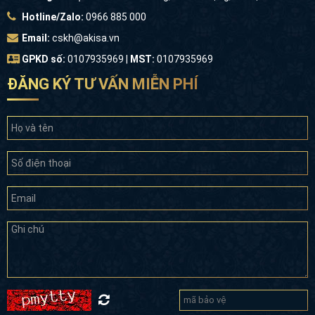
Hotline/Zalo:
0966 885 000
Email:
cskh@akisa.vn
GPKD số:
0107935969 |
MST:
0107935969
ĐĂNG KÝ TƯ VẤN MIỄN PHÍ