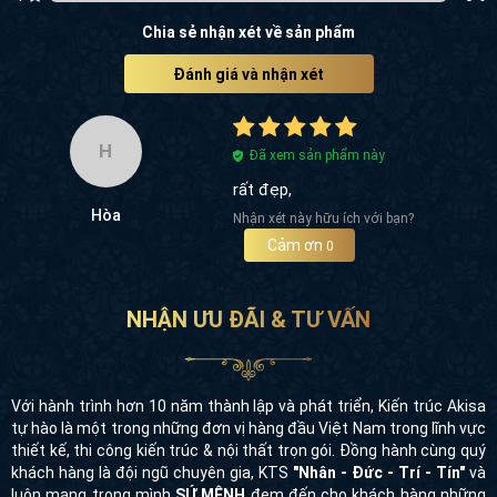
Chia sẻ nhận xét về sản phẩm
Đánh giá và nhận xét
H
Đã xem sản phẩm này
rất đẹp,
Hòa
Nhận xét này hữu ích với bạn?
Cảm ơn
0
NHẬN ƯU ĐÃI & TƯ VẤN
Với hành trình hơn 10 năm thành lập và phát triển, Kiến trúc Akisa
tự hào là một trong những đơn vị hàng đầu Việt Nam trong lĩnh vực
thiết kế, thi công kiến trúc & nội thất trọn gói. Đồng hành cùng quý
khách hàng là đội ngũ chuyên gia, KTS
"Nhân - Đức - Trí - Tín"
và
luôn mang trong mình
SỨ MỆNH
đem đến cho khách hàng những