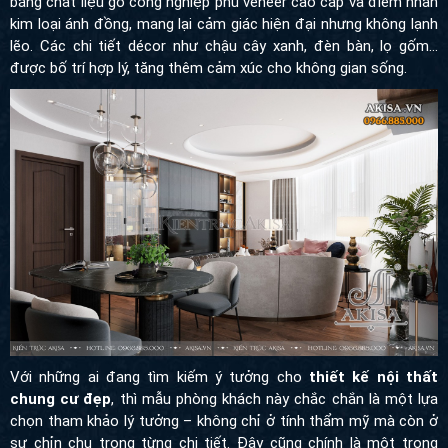
bằng chất liệu gỗ công nghiệp phủ veneer cao cấp và điểm nhấn
kim loại ánh đồng, mang lại cảm giác hiện đại nhưng không lạnh
lẽo. Các chi tiết décor như chậu cây xanh, đèn bàn, lọ gốm…
được bố trí hợp lý, tăng thêm cảm xúc cho không gian sống.
Với những ai đang tìm kiếm ý tưởng cho
thiết kế nội thất
chung cư đẹp
, thì mẫu phòng khách này chắc chắn là một lựa
chọn tham khảo lý tưởng – không chỉ ở tính thẩm mỹ mà còn ở
sự chỉn chu trong từng chi tiết. Đây cũng chính là một trong