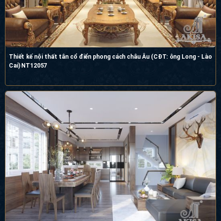
Thiết kế nội thất tân cổ điển phong cách châu Âu (CĐT: ông Long - Lào
Cai) NT12057