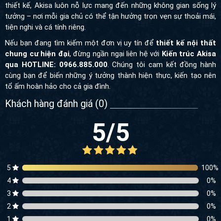
thiết kế, Akisa luôn nỗ lực mang đến những không gian sống lý
tưởng – nơi mỗi gia chủ có thể tận hưởng trọn vẹn sự thoải mái,
tiện nghi và cá tính riêng.
Nếu bạn đang tìm kiếm một đơn vị uy tín để
thiết kế nội thất
chung cư hiện đại
, đừng ngần ngại liên hệ với
Kiến trúc Akisa
qua HOTLINE: 0966.885.000
. Chúng tôi cam kết đồng hành
cùng bạn để biến những ý tưởng thành hiện thực, kiến tạo nên
tổ ấm hoàn hảo cho cả gia đình.
Khách hàng đánh giá (
0
)
5
/5
5
100
%
4
0
%
3
0
%
2
0
%
1
0
%