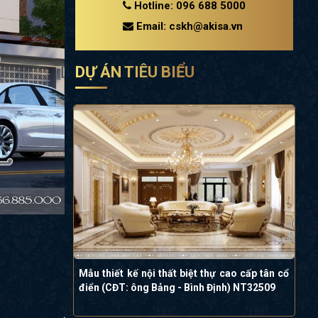
Hotline: 096 688 5000
Email: cskh@akisa.vn
DỰ ÁN TIÊU BIỂU
Mẫu thiết kế nội thất biệt thự cao cấp tân cổ
điển (CĐT: ông Bảng - Bình Định) NT32509