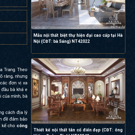
Mẫu nội thất biệt thự hiện đại cao cấp tại Hà
Nội (CĐT: bà Sáng) NT42022
ha Trang. Theo
rõ ràng, nhưng
 các đơn vị xa
n đầu bà khá e
i của mình, bà
g cách địa lý
vấn đề đảm bảo
t kế cho
công
Thiết kế nội thất tân cổ điển đẹp (CĐT: ông