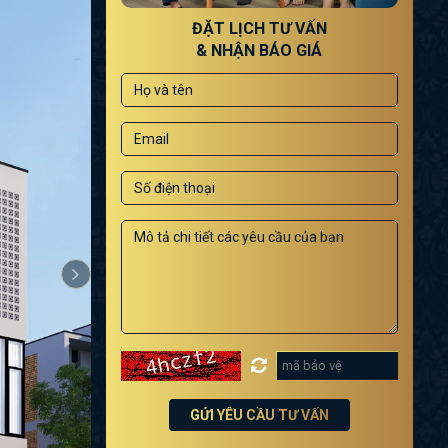
ĐẶT LỊCH TƯ VẤN
& NHẬN BÁO GIÁ
GỬI YÊU CẦU TƯ VẤN