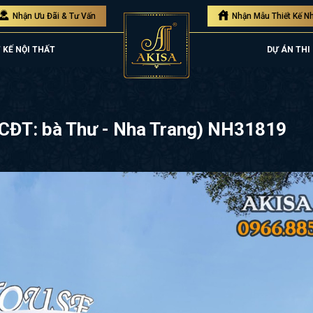
Nhận Ưu Đãi & Tư Vấn
Nhận Mẫu Thiết Kế N
 KẾ NỘI THẤT
DỰ ÁN THI
 (CĐT: bà Thư - Nha Trang) NH31819