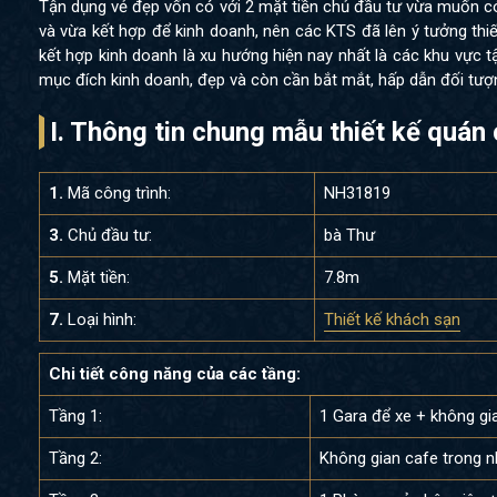
Tận dụng vẻ đẹp vốn có với 2 mặt tiền chủ đầu tư vừa muốn c
và vừa kết hợp để kinh doanh, nên các KTS đã lên ý tưởng thiế
kết hợp kinh doanh là xu hướng hiện nay nhất là các khu vực t
mục đích kinh doanh, đẹp và còn cần bắt mắt, hấp dẫn đối tượn
I. Thông tin chung mẫu thiết kế quán
1.
Mã công trình:
NH31819
3.
Chủ đầu tư:
bà Thư
5.
Mặt tiền:
7.8m
7.
Loại hình:
Thiết kế khách sạn
Chi tiết công năng của các tầng:
Tầng 1:
1 Gara để xe + không gi
Tầng 2:
Không gian cafe trong 