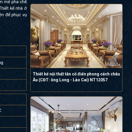
am mê pha chế
Thiết kế nhà ở
lên để phục vụ
ng
Thiết kế nội thất tân cổ điển phong cách châu
Âu (CĐT: ông Long - Lào Cai) NT12057
C