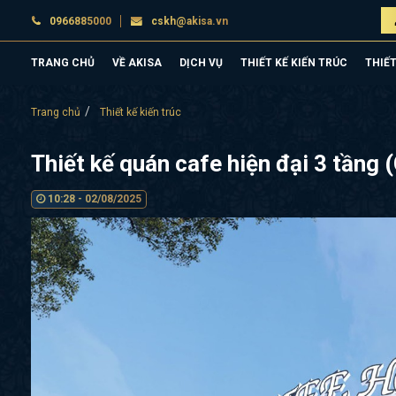
0966885000
cskh@akisa.vn
TRANG CHỦ
VỀ AKISA
DỊCH VỤ
THIẾT KẾ KIẾN TRÚC
THIẾT
Trang chủ
Thiết kế kiến trúc
Thiết kế quán cafe hiện đại 3 tầng
10:28 - 02/08/2025