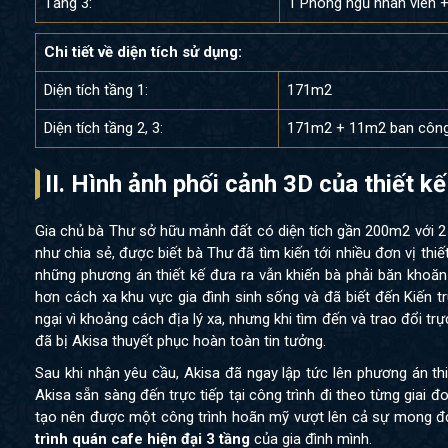
Tầng 3:
1 Phòng ngủ nhân viên 
Chi tiết về diện tích sử dụng:
Diện tích tầng 1:
171m2
Diện tích tầng 2, 3:
171m2 + 11m2 ban côn
II. Hình ảnh phối cảnh 3D của thiết 
Gia chủ bà Thư sở hữu mảnh đất có diện tích gần 200m2 với 2 m
như chia sẻ, được biết bà Thư đã tìm kiến tới nhiều đơn vị thi
những phương án thiết kế đưa ra vẫn khiến bà phải băn khoăn 
hơn cách xa khu vực gia đình sinh sống và đã biết đến Kiến t
ngại vì khoảng cách địa lý xa, nhưng khi tìm đến và trao đổi t
đã bị Akisa thuyết phục hoàn toàn tin tưởng.
Sau khi nhận yêu cầu, Akisa đã ngay lập tức lên phương án t
Akisa sẵn sàng đến trực tiếp tại công trình đi theo từng giai 
tạo nên được một công trình hoãn mỹ vượt lên cả sự mong đợi
trình
quán cafe hiện đại 3 tầng
của gia đình mình.