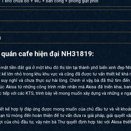
+ 1 kho chứa đồ + WC + ban công + phòng giặt phơi
g
kế quán cafe hiện đại NH31819:
ặt tiền đắt giá ở một khu đô thị lớn tại thành phố biển xinh đẹp N
ết kế lớn nhỏ trong khu khu vực và cũng đã được tư vấn thiết kế khá 
suy nghĩ và chưa thực sự hài lòng. Chính vì vậy, bà đã thử tìm đến
rúc Akisa từ những công trình mãn nhãn mà Akisa đã triển khai, ba
rực tiếp với các KTS, trình bày về mong muốn xây dựng và những e ngạ
hiết kế hợp lý đáp ứng được mong muốn của chủ đầu tư và về khoản
đoạn từ móng đến hoàn thiện để tư vấn đưa ra giải pháp, giải quyết 
 của chủ đầu tư, vậy nên bà Thư quyết định hợp tác với Akisa thiế