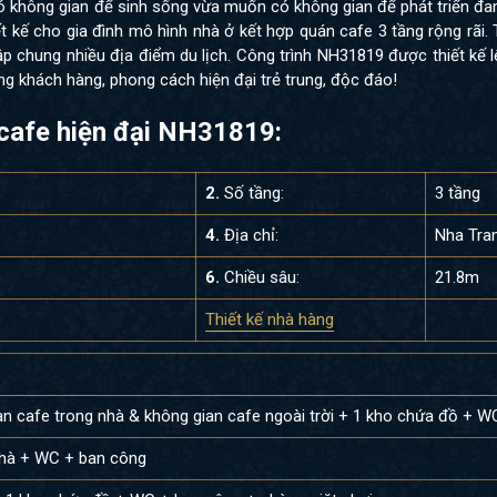
ó không gian để sinh sống vừa muốn có không gian để phát triển đ
t kế cho gia đình mô hình nhà ở kết hợp quán cafe 3 tầng rộng rãi. 
ập chung nhiều địa điểm du lịch. Công trình NH31819 được thiết kế 
g khách hàng, phong cách hiện đại trẻ trung, độc đáo!
 cafe hiện đại NH31819:
2.
Số tầng:
3 tầng
4.
Địa chỉ:
Nha Tra
6.
Chiều sâu:
21.8m
Thiết kế nhà hàng
an cafe trong nhà & không gian cafe ngoài trời + 1 kho chứa đồ + W
nhà + WC + ban công