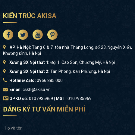
KIẾN TRÚC AKISA
VP. Hà Nội:
Tầng 6 & 7, tòa nhà Thăng Long, số 23, Nguyễn Xiển,
Khương Đình, Hà Nội
Xưởng SX Nội thất 1:
Đội 1, Cao Sơn, Chương Mỹ, Hà Nội
Xưởng SX Nội thất 2:
Tân Phong, Đan Phượng, Hà Nội
Hotline/Zalo:
0966 885 000
Email:
cskh@akisa.vn
GPKD số:
0107935969 |
MST:
0107935969
ĐĂNG KÝ TƯ VẤN MIỄN PHÍ