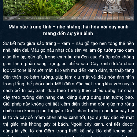
Màu sắc trung tính – nhẹ nhàng, hài hòa với cây xanh
mang đến sự yên bình
Sự kết hợp giữa sắc trắng – xám – nâu gỗ tạo nên tổng thể nền
nhã, hiện đại. Màu gỗ nâu nhạt của sàn và lam ốp tường tạo cảm
giác ấm áp, gần gũi, trong khi màu ghi đen của đá ốp giúp không
gian thêm phần sang trọng, có chiều sâu. Cây xanh được chọn
lọc với tone lá mướt mắt: từ xanh mạ đến xanh đậm, từ thấp tầng
đến thân leo bám tường, giúp làm dịu mắt và điều hòa ánh nhìn
trong tổng thể phối cảnh. Một điểm đặc biệt trong khu vực này là
cách bố trí cây xanh dọc theo tường theo chiều đứng: từ chậu
cây treo tường đến hàng cau kiểng dựng đứng sát tường bao.
Giải pháp này không chỉ tiết kiệm diện tích mà còn giúp mở rộng
chiều cao không gian thị giác. Dưới chân tường, các loại cây bụi
lá to và cây cỏ mềm chen nhau xanh tốt, tạo sự dày đặc về mặt
thị giác mà không gây bí bách. Ngoài cây xanh, chi tiết decor
cũng là yếu tố ghi điểm trong thiết kế này. Bộ ghế khung sắt