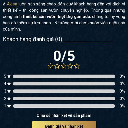
ý,
Akisa
luôn sẵn sàng chào đón quý khách hàng đến với dịch vị
thiết kế - thi công sân vườn chuyên nghiệp. Thông qua những
công trình
thiết kế sân vườn biệt thự gamuda
, chúng tôi hy vọng
bạn có thêm sự lựa chọn - ý tưởng mới cho khuôn viên ngôi nhà
của mình.
Khách hàng đánh giá (
0
)
0
/5
5
0
%
4
0
%
3
0
%
2
0
%
1
0
%
Chia sẻ nhận xét về sản phẩm
Đánh giá và nhận xét