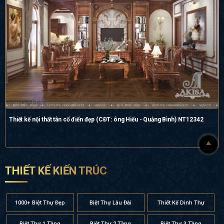
Thiết kế nội thất tân cổ điển đẹp (CĐT: ông Hiếu - Quảng Bình) NT12342
THIẾT KẾ KIẾN TRÚC
1000+ Biệt Thự Đẹp
Biệt Thự Lâu Đài
Thiết Kế Dinh Thự
Biệt Thự 1 Tầng
Biệt Thự 2 Tầng
Biệt Thự 3 Tầng