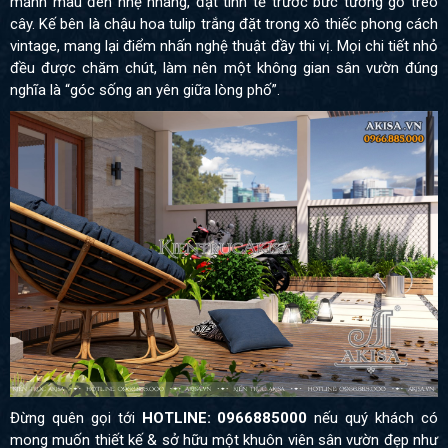
mảnh màu đen nhẹ nhàng, đặt tinh tế trước bức tường gỗ treo
cây. Kế bên là chậu hoa tulip trắng đặt trong xô thiếc phong cách
vintage, mang lại điểm nhấn nghệ thuật đầy thi vị. Mọi chi tiết nhỏ
đều được chăm chút, làm nên một không gian sân vườn đúng
nghĩa là “góc sống an yên giữa lòng phố”.
Đừng quên gọi tới
HOTLINE: 0966885000
nếu quý khách có
mong muốn thiết kế & sở hữu một khuôn viên sân vườn đẹp như