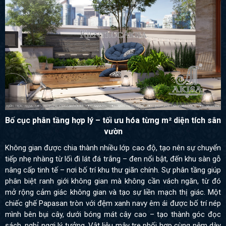
Bố cục phân tầng hợp lý – tối ưu hóa từng m² diện tích sân
vườn
Không gian được chia thành nhiều lớp cao độ, tạo nên sự chuyển
tiếp nhẹ nhàng từ lối đi lát đá trắng – đen nổi bật, đến khu sàn gỗ
nâng cấp tinh tế – nơi bố trí khu thư giãn chính. Sự phân tầng giúp
phân biệt ranh giới không gian mà không cần vách ngăn, từ đó
mở rộng cảm giác không gian và tạo sự liền mạch thị giác. Một
chiếc ghế Papasan tròn với đệm xanh navy êm ái được bố trí nép
mình bên bụi cây, dưới bóng mát cây cao – tạo thành góc đọc
sách, nghỉ ngơi lý tưởng. Vật liệu mây tre phối hợp cùng nệm dày