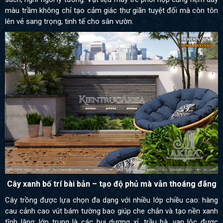
màu trầm không chỉ tạo cảm giác thư giãn tuyệt đối mà còn tôn
lên vẻ sang trọng, tinh tế cho sân vườn.
Cây xanh bố trí bài bản – tạo độ phủ mà vẫn thoáng đãng
Cây trồng được lựa chọn đa dạng với nhiều lớp chiều cao: hàng
cau cảnh cao vút bám tường bao giúp che chắn và tạo nền xanh
tĩnh lặng; lớp trung là các bụi dương xỉ, trầu bà, vạn lộc được