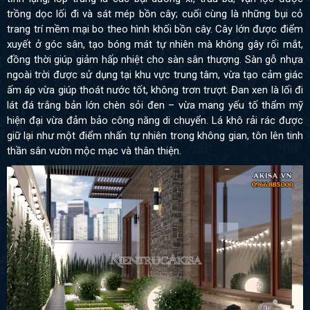
trồng dọc lối đi và sát mép bồn cây; cuối cùng là những bụi cỏ
trang trí mềm mại bo theo hình khối bồn cây. Cây lớn được điểm
xuyết ở góc sân, tạo bóng mát tự nhiên mà không gây rối mắt,
đồng thời giúp giảm hấp nhiệt cho sàn sân thượng. Sàn gỗ nhựa
ngoài trời được sử dụng tại khu vực trung tâm, vừa tạo cảm giác
ấm áp vừa giúp thoát nước tốt, không trơn trượt. Đan xen là lối đi
lát đá trắng bản lớn chèn sỏi đen – vừa mang yếu tố thẩm mỹ
hiện đại vừa đảm bảo công năng di chuyển. Lá khô rải rác được
giữ lại như một điểm nhấn tự nhiên trong không gian, tôn lên tinh
thần sân vườn mộc mạc và thân thiện.