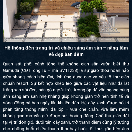
Hệ thống đèn trang trí và chiếu sáng âm sàn – nâng tầm
vẻ đẹp ban đêm
Quan sát phối cảnh tổng thể không gian sân vườn biệt thự
Gamuda (CĐT: ông Tú – mã SV11238) là sự giao thoa hoàn hảo
giữa phong cách hiện đại, tính ứng dụng cao và yếu tố thư giãn
chuẩn resort. Sự kết hợp khéo léo giữa các vật liệu như đá lát
trắng xen sỏi đen, sàn gỗ ngoài trời, tường ốp đá vân ngang cùng
ánh sáng âm sàn nhẹ nhàng giúp không gian trở nên tinh tế và
sống động cả ban ngày lẫn khi lên đèn. Hệ cây xanh được bố trí
phân tầng thông minh, đa lớp – vừa che chắn, vừa làm mềm
không gian mà vẫn giữ được sự thoáng đãng. Ghế thư giãn đặt
tại vị trí đón gió, dưới tán cây xanh, trở thành điểm dừng lý tưởng
cho những buổi chiều thảnh thơi hay buổi tối thư giãn bên ánh