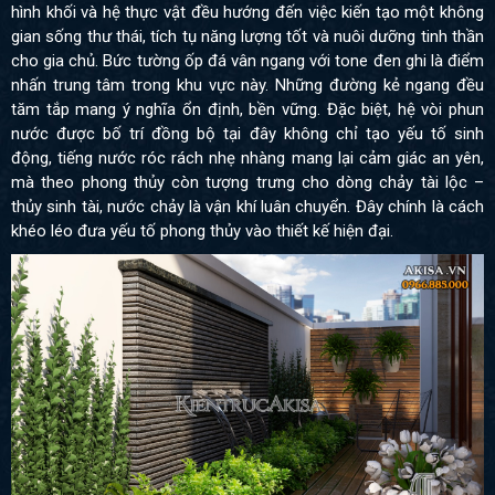
hình khối và hệ thực vật đều hướng đến việc kiến tạo một không
gian sống thư thái, tích tụ năng lượng tốt và nuôi dưỡng tinh thần
cho gia chủ. Bức tường ốp đá vân ngang với tone đen ghi là điểm
nhấn trung tâm trong khu vực này. Những đường kẻ ngang đều
tăm tắp mang ý nghĩa ổn định, bền vững. Đặc biệt, hệ vòi phun
nước được bố trí đồng bộ tại đây không chỉ tạo yếu tố sinh
động, tiếng nước róc rách nhẹ nhàng mang lại cảm giác an yên,
mà theo phong thủy còn tượng trưng cho dòng chảy tài lộc –
thủy sinh tài, nước chảy là vận khí luân chuyển. Đây chính là cách
khéo léo đưa yếu tố phong thủy vào thiết kế hiện đại.