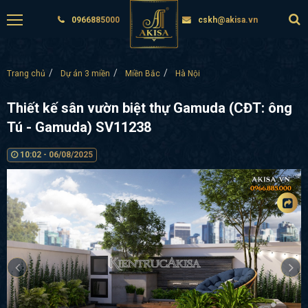
0966885000
cskh@akisa.vn
Trang chủ
Dự án 3 miền
Miền Bắc
Hà Nội
Thiết kế sân vườn biệt thự Gamuda (CĐT: ông
Tú - Gamuda) SV11238
10:02 - 06/08/2025