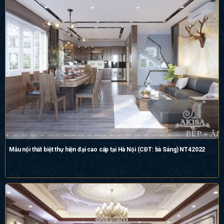
Mẫu nội thất biệt thự hiện đại cao cấp tại Hà Nội (CĐT: bà Sáng) NT42022