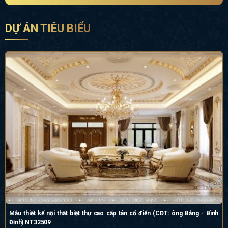
DỰ ÁN TIÊU BIỂU
Mẫu thiết kế nội thất biệt thự cao cấp tân cổ điển (CĐT: ông Bảng - Bình
Định) NT32509