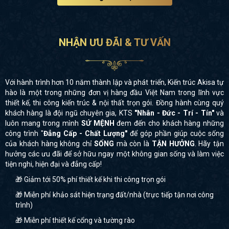
NHẬN ƯU ĐÃI & TƯ VẤN
Với hành trình hơn 10 năm thành lập và phát triển, Kiến trúc Akisa tự
hào là một trong những đơn vị hàng đầu Việt Nam trong lĩnh vực
thiết kế, thi công kiến trúc & nội thất trọn gói. Đồng hành cùng quý
khách hàng là đội ngũ chuyên gia, KTS
"Nhân - Đức - Trí - Tín"
và
luôn mang trong mình
SỨ MỆNH
đem đến cho khách hàng những
công trình "
Đẳng Cấp - Chất Lượng"
để góp phần giúp cuộc sống
của khách hàng không chỉ
SỐNG
mà còn là
TẬN HƯỞNG
. Hãy tận
hưởng các ưu đãi để sở hữu ngay một không gian sống và làm việc
tiện nghi, hiện đại và đẳng cấp!
🎁 Giảm tới 50% phí thiết kế khi thi công trọn gói
🎁 Miễn phí khảo sát hiện trạng đất/nhà (trực tiếp tận nơi công
trình)
🎁 Miễn phí thiết kế cổng và tường rào