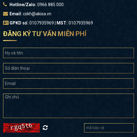
Hotline/Zalo:
0966 885 000
Email:
cskh@akisa.vn
GPKD số:
0107935969 |
MST:
0107935969
ĐĂNG KÝ TƯ VẤN MIỄN PHÍ