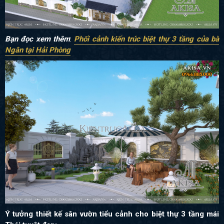
Bạn đọc xem thêm
:
Phối cảnh kiến trúc biệt thự 3 tầng của bà
Ngân tại Hải Phòng
Ý tưởng thiết kế sân vườn tiểu cảnh cho biệt thự 3 tầng mái