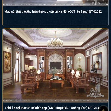
Mẫu nội thất biệt thự hiện đại cao cấp tại Hà Nội (CĐT: bà Sáng) NT42022
Thiết kế nội thất tân cổ điển đẹp (CĐT: ông Hiếu - Quảng Bình) NT12342