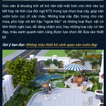
Góc sân & khoảng trời sẽ trở nên bắt mắt hơn còn nhờ vào sự
kết hợp tài tình của đội ngũ KTS trong lựa chọn loại cây, giúp sân
vườn luôn rực rỡ sắc màu. Những loại cây đặc trưng cho các
mùa, phù hợp với khí hậu ‘’ngoài Bắc’’ và những loại thực vật có
tính thích nghi cao, dễ dàng chăm sóc, hay những loại cây có tán
đẹp, màu xanh quanh năm cũng được lựa chọn để đưa vào thiết
kế.
Gợi ý bạn đọc:
Những mẫu thiết kế cảnh quan sân vườn đẹp