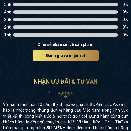
5
0
%
4
0
%
3
0
%
2
0
%
1
0
%
Chia sẻ nhận xét về sản phẩm
Đánh giá và nhận xét
NHẬN ƯU ĐÃI & TƯ VẤN
Với hành trình hơn 10 năm thành lập và phát triển, Kiến trúc Akisa tự
hào là một trong những đơn vị hàng đầu Việt Nam trong lĩnh vực
thiết kế, thi công kiến trúc & nội thất trọn gói. Đồng hành cùng quý
khách hàng là đội ngũ chuyên gia, KTS
"Nhân - Đức - Trí - Tín"
và
luôn mang trong mình
SỨ MỆNH
đem đến cho khách hàng những