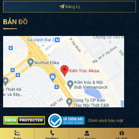
Đăng ký
BẢN ĐỒ
Chính sách bảo mật
Copyright 2020 © akisa.vn
Zalo
Hotline