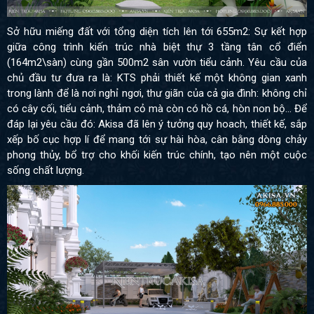
Sở hữu miếng đất với tổng diện tích lên tới 655m2: Sự kết hợp
giữa công trình kiến trúc nhà biệt thự 3 tầng tân cổ điển
(164m2\sàn) cùng gần 500m2 sân vườn tiểu cảnh. Yêu cầu của
chủ đầu tư đưa ra là: KTS phải thiết kế một không gian xanh
trong lành để là nơi nghỉ ngơi, thư giãn của cả gia đình: không chỉ
có cây cối, tiểu cảnh, thảm cỏ mà còn có hồ cá, hòn non bộ… Để
đáp lại yêu cầu đó: Akisa đã lên ý tưởng quy hoach, thiết kế, sắp
xếp bố cục hợp lí để mang tới sự hài hòa, cân bằng dòng chảy
phong thủy, bổ trợ cho khối kiến trúc chính, tạo nên một cuộc
sống chất lượng.