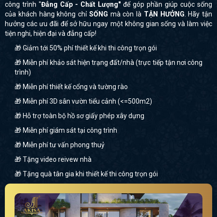
công trình "
Đẳng Cấp - Chất Lượng"
để góp phần giúp cuộc sống
của khách hàng không chỉ
SỐNG
mà còn là
TẬN HƯỞNG
. Hãy tận
hưởng các ưu đãi để sở hữu ngay một không gian sống và làm việc
tiện nghi, hiện đại và đẳng cấp!
🎁 Giảm tới 50% phí thiết kế khi thi công trọn gói
🎁 Miễn phí khảo sát hiện trạng đất/nhà (trực tiếp tận nơi công
trình)
🎁 Miễn phí thiết kế cổng và tường rào
🎁 Miễn phí 3D sân vườn tiểu cảnh (<=500m2)
🎁 Hỗ trợ toàn bộ hồ sơ giấy phép xây dựng
🎁 Miễn phí giám sát tại công trình
🎁 Miễn phí tư vấn phong thuỷ
🎁 Tặng video reivew nhà
🎁 Tặng quà tân gia khi thiết kế thi công trọn gói