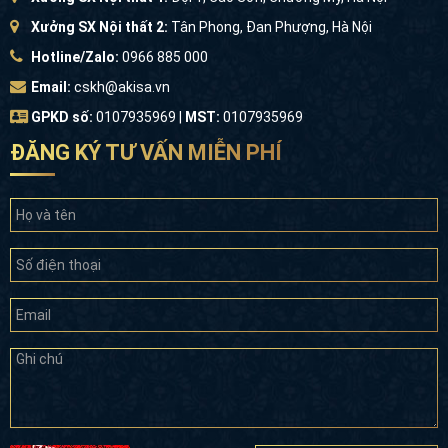
Xưởng SX Nội thất 2:
Tân Phong, Đan Phượng, Hà Nội
Hotline/Zalo:
0966 885 000
Email:
cskh@akisa.vn
GPKD số:
0107935969 |
MST:
0107935969
ĐĂNG KÝ TƯ VẤN MIỄN PHÍ