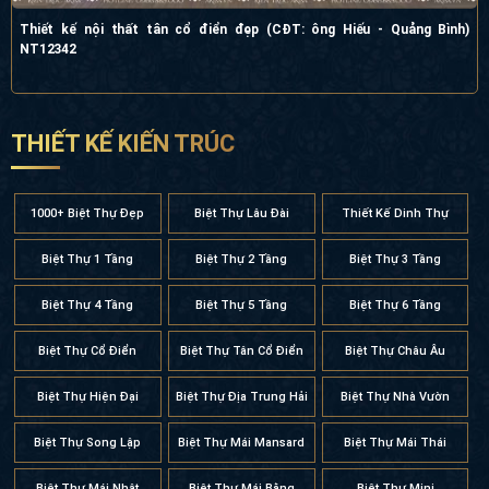
Thiết kế nội thất tân cổ điển đẹp (CĐT: ông Hiếu - Quảng Bình)
NT12342
THIẾT KẾ KIẾN TRÚC
1000+ Biệt Thự Đẹp
Biệt Thự Lâu Đài
Thiết Kế Dinh Thự
Biệt Thự 1 Tầng
Biệt Thự 2 Tầng
Biệt Thự 3 Tầng
Biệt Thự 4 Tầng
Biệt Thự 5 Tầng
Biệt Thự 6 Tầng
Biệt Thự Cổ Điển
Biệt Thự Tân Cổ Điển
Biệt Thự Châu Âu
Biệt Thự Hiện Đại
Biệt Thự Địa Trung Hải
Biệt Thự Nhà Vườn
Biệt Thự Song Lập
Biệt Thự Mái Mansard
Biệt Thự Mái Thái
Biệt Thự Mái Nhật
Biệt Thự Mái Bằng
Biệt Thự Mini