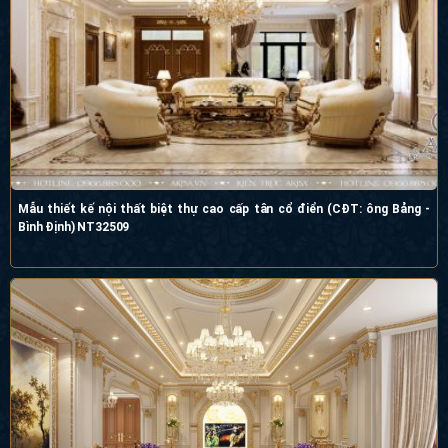
Mẫu thiết kế nội thất biệt thự cao cấp tân cổ điển (CĐT: ông Bảng -
Bình Định) NT32509