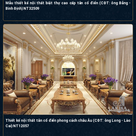
Mẫu thiết kế nội thất biệt thự cao cấp tân cổ điển (CĐT: ông Bảng -
Bình Định) NT32509
Thiết kế nội thất tân cổ điển phong cách châu Âu (CĐT: ông Long - Lào
Cai) NT12057