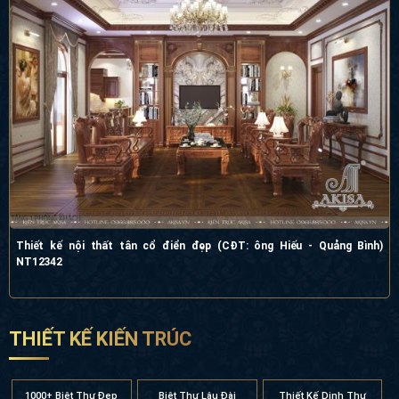
Thiết kế nội thất tân cổ điển đẹp (CĐT: ông Hiếu - Quảng Bình)
NT12342
THIẾT KẾ KIẾN TRÚC
1000+ Biệt Thự Đẹp
Biệt Thự Lâu Đài
Thiết Kế Dinh Thự