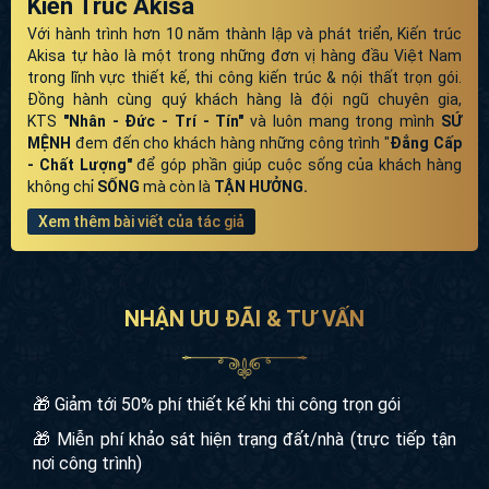
Kiến Trúc Akisa
Với hành trình hơn 10 năm thành lập và phát triển, Kiến trúc
Akisa tự hào là một trong những đơn vị hàng đầu Việt Nam
trong lĩnh vực thiết kế, thi công kiến trúc & nội thất trọn gói.
Đồng hành cùng quý khách hàng là đội ngũ chuyên gia,
KTS
"Nhân - Đức - Trí - Tín"
và luôn mang trong mình
SỨ
MỆNH
đem đến cho khách hàng những công trình "
Đẳng Cấp
- Chất Lượng"
để góp phần giúp cuộc sống của khách hàng
không chỉ
SỐNG
mà còn là
TẬN HƯỞNG.
Xem thêm bài viết của tác giả
NHẬN ƯU ĐÃI & TƯ VẤN
🎁 Giảm tới 50% phí thiết kế khi thi công trọn gói
🎁 Miễn phí khảo sát hiện trạng đất/nhà (trực tiếp tận
nơi công trình)