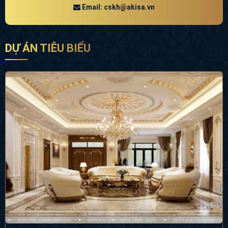
Email: cskh@akisa.vn
DỰ ÁN TIÊU BIỂU