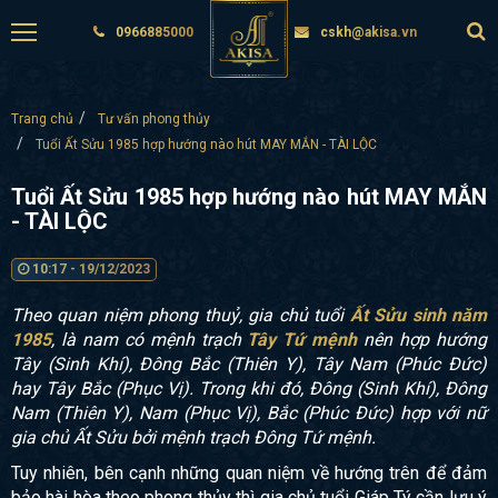
0966885000
cskh@akisa.vn
Trang chủ
Tư vấn phong thủy
Tuổi Ất Sửu 1985 hợp hướng nào hút MAY MẮN - TÀI LỘC
Tuổi Ất Sửu 1985 hợp hướng nào hút MAY MẮN
- TÀI LỘC
10:17 - 19/12/2023
Theo quan niệm phong thuỷ, gia chủ tuổi
Ất Sửu sinh năm
1985
, là nam có mệnh trạch
Tây Tứ mệnh
nên hợp hướng
Tây (Sinh Khí), Đông Bắc (Thiên Y), Tây Nam (Phúc Đức)
hay Tây Bắc (Phục Vị). Trong khi đó, Đông (Sinh Khí), Đông
Nam (Thiên Y), Nam (Phục Vị), Bắc (Phúc Đức) hợp với nữ
gia chủ Ất Sửu bởi mệnh trạch Đông Tứ mệnh.
Tuy nhiên, bên cạnh những quan niệm về hướng trên để đảm
bảo hài hòa theo phong thủy thì gia chủ tuổi Giáp Tý cần lưu ý