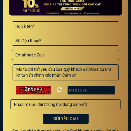
GỬI YÊU CẦU