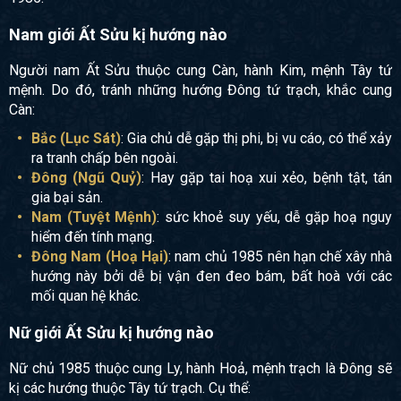
Nam giới Ất Sửu kị hướng nào
Người nam Ất Sửu thuộc cung Càn, hành Kim, mệnh Tây tứ
mệnh. Do đó, tránh những hướng Đông tứ trạch, khắc cung
Càn:
Bắc (Lục Sát)
: Gia chủ dễ gặp thị phi, bị vu cáo, có thể xảy
ra tranh chấp bên ngoài.
Đông (Ngũ Quỷ)
: Hay gặp tai hoạ xui xẻo, bệnh tật, tán
gia bại sản.
Nam (Tuyệt Mệnh)
: sức khoẻ suy yếu, dễ gặp hoạ nguy
hiểm đến tính mạng.
Đông Nam (Hoạ Hại)
: nam chủ 1985 nên hạn chế xây nhà
hướng này bởi dễ bị vận đen đeo bám, bất hoà với các
mối quan hệ khác.
Nữ giới Ất Sửu kị hướng nào
Nữ chủ 1985 thuộc cung Ly, hành Hoả, mệnh trạch là Đông sẽ
kị các hướng thuộc Tây tứ trạch. Cụ thể: