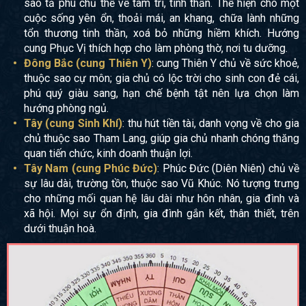
sao tả phù chủ thể về tâm trí, tinh thần. Thể hiện cho một
cuộc sống yên ổn, thoải mái, an khang, chữa lành những
tổn thương tinh thần, xoá bỏ những hiềm khích. Hướng
cung Phục Vị thích hợp cho làm phòng thờ, nơi tu dưỡng.
Đông Bắc (cung Thiên Y)
: cung Thiên Y chủ về sức khoẻ,
thuộc sao cự môn; gia chủ có lộc trời cho sinh con đẻ cái,
phú quý giàu sang, hạn chế bệnh tật nên lựa chọn làm
hướng phòng ngủ.
Tây (cung Sinh Khí)
: thu hút tiền tài, danh vọng về cho gia
chủ thuộc sao Tham Lang, giúp gia chủ nhanh chóng thăng
quan tiến chức, kinh doanh thuận lợi.
Tây Nam (cung Phúc Đức)
: Phúc Đức (Diên Niên) chủ về
sự lâu dài, trường tồn, thuộc sao Vũ Khúc. Nó tượng trưng
cho những mối quan hệ lâu dài như hôn nhân, gia đình và
xã hội. Mọi sự ổn định, gia đình gắn kết, thân thiết, trên
dưới thuận hoà.