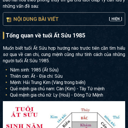
những vấn đề sau:
NỘI DUNG BÀI VIẾT
[
HIỆN
]
Tổng quan về tuổi Ất Sửu 1985
Muốn biết tuổi Ất Sửu hợp hướng nào trước tiên cần tìm hiểu
sơ qua về can chi, cung mệnh cũng như tính cách của những
người tuổi Ất Sửu 1985.
Năm sinh: 1985 (Ất Sửu)
Thiên can: Ất - Địa chi: Sửu
Mệnh: Hải Trung Kim (Vàng trong biển)
Quẻ mệnh gia chủ nam: Càn (Kim) - Tây Tứ mệnh
Quẻ mệnh gia chủ nữ: Ly (Hoả) - Đông Tứ Mệnh