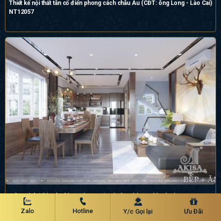
Thiết kế nội thất tân cổ điển phong cách châu Âu (CĐT: ông Long - Lào Cai)
NT12057
Mẫu nội thất biệt thự hiện đại cao cấp tại Hà Nội (CĐT: bà Sáng) NT42022
Zalo
Hotline
Y/c Gọi lại
Ưu Đãi