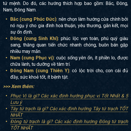
tứ mệnh. Do đó, các hướng thích hợp bao gồm: Bắc, Đông,
Nam, Đông Nam.
Bắc (cung Phúc Đức)
: nên chọn làm hướng cửa chính bởi
nó ngụ ý cho gia đình hoà thuận, yêu thương, gắn kết, mọi
sự ổn định.
Đông (cung Sinh Khí)
: phúc lộc vẹn toàn, phú quý giàu
sang, thăng quan tiến chức nhanh chóng, buôn bán gặp
nhiều may mắn.
Nam (cung Phục vị)
: cuộc sống yên ổn, ít phiền lo, được
chữa lành, tu dưỡng về tâm trí.
Đông Nam (cung Thiên Y)
: có lộc trời cho, con cái đủ
đầy, sức khoẻ tốt, ít bệnh tật.
>>> Xem thêm:
Phục Vị là gì? Các xác định hướng phục vị Tốt Nhất & 5
Lưu ý
Tây tứ trạch là gì? Các xác định hướng Tây tứ trạch TỐT
NHẤT
Đông tứ trạch là gì? Các xác định hướng Đông tứ trạch
TỐT NHẤT