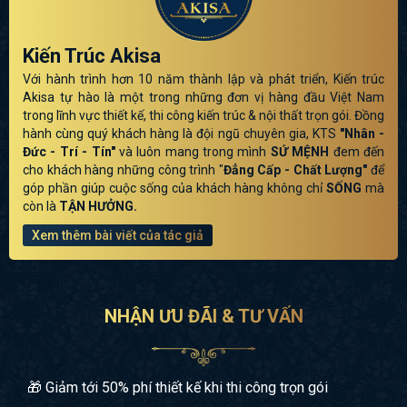
Kiến Trúc Akisa
Với hành trình hơn 10 năm thành lập và phát triển, Kiến trúc
Akisa tự hào là một trong những đơn vị hàng đầu Việt Nam
trong lĩnh vực thiết kế, thi công kiến trúc & nội thất trọn gói. Đồng
hành cùng quý khách hàng là đội ngũ chuyên gia, KTS
"Nhân -
Đức - Trí - Tín"
và luôn mang trong mình
SỨ MỆNH
đem đến
cho khách hàng những công trình "
Đẳng Cấp - Chất Lượng"
để
góp phần giúp cuộc sống của khách hàng không chỉ
SỐNG
mà
còn là
TẬN HƯỞNG.
Xem thêm bài viết của tác giả
NHẬN ƯU ĐÃI & TƯ VẤN
🎁 Giảm tới 50% phí thiết kế khi thi công trọn gói