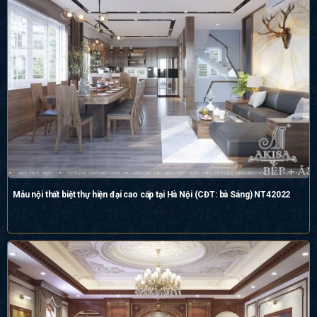
Mẫu nội thất biệt thự hiện đại cao cấp tại Hà Nội (CĐT: bà Sáng) NT42022