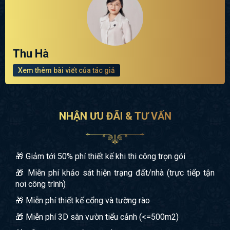
Thu Hà
Xem thêm bài viết của tác giả
NHẬN ƯU ĐÃI & TƯ VẤN
🎁 Giảm tới 50% phí thiết kế khi thi công trọn gói
🎁 Miễn phí khảo sát hiện trạng đất/nhà (trực tiếp tận
nơi công trình)
🎁 Miễn phí thiết kế cổng và tường rào
🎁 Miễn phí 3D sân vườn tiểu cảnh (<=500m2)