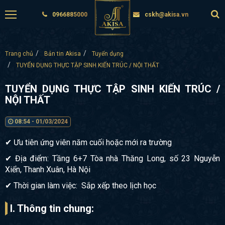
0966885000
cskh@akisa.vn
Trang chủ
Bản tin Akisa
Tuyển dụng
TUYỂN DỤNG THỰC TẬP SINH KIẾN TRÚC / NỘI THẤT
TUYỂN DỤNG THỰC TẬP SINH KIẾN TRÚC /
NỘI THẤT
08:54 - 01/03/2024
✔ Ưu tiên ứng viên năm cuối hoặc mới ra trường
✔ Địa điểm: Tầng 6+7 Tòa nhà Thăng Long, số 23 Nguyễn
Xiển, Thanh Xuân, Hà Nội
✔ Thời gian làm việc: Sắp xếp theo lịch học
I. Thông tin chung: