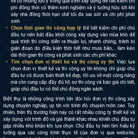
và có những lưu ý trong quá trình xây dựng để tiết kiệm chi
phí đồng thời có thêm kinh nghiệm và ý tưởng hữu ích khi
xây nhà đồng thời hạn chế tối đa sai sót và chi phí phát
sinh.
Chọn thời gian thi công hợp lý
: Để tiết kiệm chi phí chủ
đầu tư nên bắt đầu khởi công xây dựng vào mùa khô để
quá trình thi công diễn ra thuận lợi, nhanh chóng, tránh bị
gián đoạn do điều kiện thời tiết như mưa bão,... làm kéo
dài thời gian thi công và phát sinh các chi phí khác.
Tìm chọn đơn vị thiết kế và thi công uy tín
: Việc lựa
chọn đơn vị thiết kế và thi công uy tín không chỉ giúp chủ
đầu tư có được bản thiết kế đẹp, tối ưu về mặt công năng
mà còn cung cấp đầy đủ hồ sơ thi công và báo giá chi tiết,
giúp chủ đầu tư có thể chủ động ngân sách.
Biệt thự là những công trình lớn đòi hỏi đơn vị thi công xây
dựng chuyên nghiệp, uy tín với trình độ chuyên môn cao. Tuy
nhiên, trên thị trường hiện nay có rất nhiều công ty thiết kế và
xây dựng với trình độ và giá thành khác nhau khiến chủ đầu tư
gặp nhiều khó khăn khi lựa chọn. Chủ đầu tư nên tìm hiểu kỹ
lưỡng qua các công trình thực tế của đơn vị qua website,