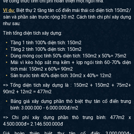
về công thức tính chi phí hoàn thiện một ngôi nhà:
Ví dụ:
Biệt thự 2 tầng tân cổ điển mái thái có diện tích 150m2/
sàn và phần sân trước rộng 30 m2. Cách tính chi phí xây dựng
như sau:
Tính tổng diện tích xây dựng:
Tầng 1 tính 100% diện tích: 150m2
Tầng 2 tính 100% diện tích: 150m2
Dùng móng cọc tính 50% diện tích: 150m2 x 50%= 75m2
Mái vì kèo hộp sắt mạ kẽm + lợp ngói tính 60-70% diện
tích mái: 150m2 x 60%= 90m2
Sân trước tính 40% diện tích: 30m2 x 40%= 12m2
=> Tổng diện tích xây dựng là : 150m2 + 150m2 + 75m2+
90m2 + 12m2 = 477m2
Bảng giá xây dựng phần thô biệt thự tân cổ điển trung
bình: 3.000.000 - 6.000.000đ/m2
=> Chi phí xây dựng phần thô trung bình: 477m2 x
4.500.000đ= 2.146.500.000đ
Giá hoàn thiện biệt thự tân cổ điển: 3.000.000đ-