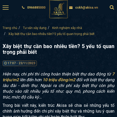
0966885000
cskh@akisa.vn
Trang chủ
Tư vấn xây dựng
Kinh nghiệm xây nhà
Xây biệt thự cần bao nhiêu tiền? 5 yếu tố quan trọng phải biết
Xây biệt thự cần bao nhiêu tiền? 5 yếu tố quan
trọng phải biết
17:07 - 23/11/2023
Hiện nay, chi phí thi công hoàn thiện biệt thự dao động từ
7
triệu/m2
lên đến hơn
10 triệu đồng/m2
đối với biệt thự dạng
lâu đài - dinh thự. Ngoài ra chi phí xây biệt thự còn phụ
thuộc vào rất nhiều yếu tố như: quy mô, phong cách kiến
trúc, mức độ cầu kỳ…
Trong bài viết này, kiến trúc Akisa sẽ chia sẻ những yếu tố
chính ảnh hưởng đến chi phí xây biệt thự và những lưu ý quan
trọng giúp tiết kiệm chi phí hoàn thiện biệt thự.