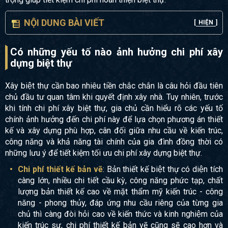
NỘI DUNG BÀI VIẾT
[
HIỆN
]
Có những yếu tố nào ảnh hưởng chi phí xây
dựng biệt thự
Xây biệt thự cần bao nhiêu tiền chắc chắn là câu hỏi đầu tiên
chủ đầu tư quan tâm khi quyết định xây nhà. Tuy nhiên, trước
khi tính chi phí xây biệt thự, gia chủ cần hiểu rõ các yếu tố
chính ảnh hưởng đến chi phí này để lựa chọn phương án thiết
kế và xây dựng phù hợp, cân đối giữa nhu cầu về kiến trúc,
công năng và khả năng tài chính của gia đình đồng thời có
những lưu ý để tiết kiệm tối ưu chi phí xây dựng biệt thự.
Chi phí thiết kế bản vẽ
: Bản thiết kế biệt thự có diện tích
càng lớn, nhiều chi tiết cầu kỳ, công năng phức tạp, chất
lượng bản thiết kế cao về mặt thẩm mỹ kiến trúc - công
năng - phong thủy, đáp ứng nhu cầu riêng của từng gia
chủ thì càng đòi hỏi cao về kiến thức và kinh nghiệm của
kiến trúc sư, chi phí thiết kế bản vẽ cũng sẽ cao hơn và