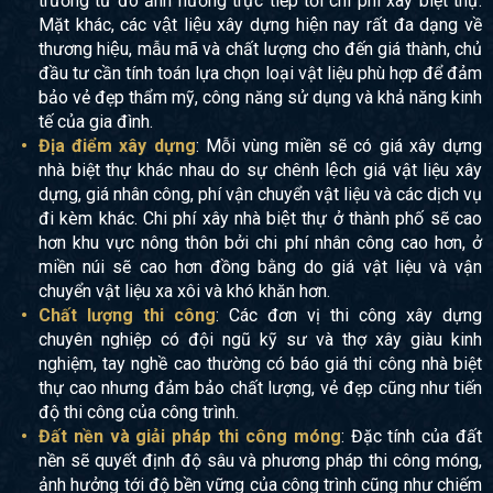
trường từ đó ảnh hưởng trực tiếp tới chi phí xây biệt thự.
Mặt khác, các vật liệu xây dựng hiện nay rất đa dạng về
thương hiệu, mẫu mã và chất lượng cho đến giá thành, chủ
đầu tư cần tính toán lựa chọn loại vật liệu phù hợp để đảm
bảo vẻ đẹp thẩm mỹ, công năng sử dụng và khả năng kinh
tế của gia đình.
Địa điểm xây dựng
: Mỗi vùng miền sẽ có giá xây dựng
nhà biệt thự khác nhau do sự chênh lệch giá vật liệu xây
dựng, giá nhân công, phí vận chuyển vật liệu và các dịch vụ
đi kèm khác. Chi phí xây nhà biệt thự ở thành phố sẽ cao
hơn khu vực nông thôn bởi chi phí nhân công cao hơn, ở
miền núi sẽ cao hơn đồng bằng do giá vật liệu và vận
chuyển vật liệu xa xôi và khó khăn hơn.
Chất lượng thi công
: Các đơn vị thi công xây dựng
chuyên nghiệp có đội ngũ kỹ sư và thợ xây giàu kinh
nghiệm, tay nghề cao thường có báo giá thi công nhà biệt
thự cao nhưng đảm bảo chất lượng, vẻ đẹp cũng như tiến
độ thi công của công trình.
Đất nền và giải pháp thi công móng
: Đặc tính của đất
nền sẽ quyết định độ sâu và phương pháp thi công móng,
ảnh hưởng tới độ bền vững của công trình cũng như chiếm