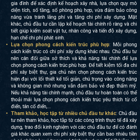
gia đình để xác định kế hoạch xây nhà, lựa chọn quy mô
diện tích, số tầng, số phòng phù hợp, vừa đảm bảo công
năng vừa tránh lãng phí và tăng chi phí xây dựng. Mặt
khác, chủ đầu tư cần lập kế hoạch tài chính rõ ràng và chi
tiết giúp kiểm soát vật tư, nhân công và tiến độ xây dựng,
hạn chế chi phí phát sinh.
Lựa chọn phong cách kiến trúc phù hợp
: Mỗi phong
cách kiến trúc có chi phí xây dựng khác nhau. Chủ đầu tư
nên cân đối giữa sở thích và khả năng tài chính để lựa
chọn phong cách kiến trúc phù hợp. Để tiết kiệm tối đa chi
phí xây biệt thự, gia chủ nên chọn phong cách kiến trúc
hiện đại với lối thiết kế tối giản, chú trọng vào công năng
và không gian mở nhưng vẫn đảm bảo vẻ đẹp thẩm mỹ.
Nếu khả năng tài chính mạnh, chủ đầu tư hoàn toàn có thể
thoải mái lựa chọn phong cách kiến trúc yêu thích từ cổ
điển, tân cổ điển,....
Tham khảo, học tập từ nhiều chủ đầu tư khác
: Chủ đầu
tư nên tham khảo, học tập từ các công trình thực tế đã xây
dựng, trao đổi kinh nghiệm với các chủ đầu tư để có đánh
giá khác quan xem chi phí xây biệt thự cần bao nhiêu tiền