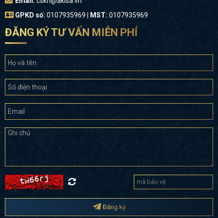
Email:
cskh@akisa.vn
GPKD số:
0107935969 |
MST:
0107935969
ĐĂNG KÝ TƯ VẤN MIỄN PHÍ
Đăng ký