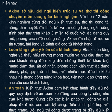
hiện nay.
Akisa sở hữu đội ngũ kiến trúc sư và thợ thi công
chuyên môn cao, giàu kinh nghiệm
: Với hơn 12 năm
kinh nghiệm cùng đội ngũ kiến trúc sư, thợ thi công tài
năng, tâm huyết, đã thiết kế và thi công hàng ngàn công
trình biệt thự trên khắp 3 miền tổ quốc với đa dạng quy
mô, phong cách đến công năng, Akisa đã nhận được sự
tin tưởng, hài lòng và đánh giá cao từ khách hàng.
Luôn lắng nghe ý kiến của khách hàng
: Akisa luôn lắng
nghe và thấu hiểu những mong muốn và nhu cầu thực sự
của khách hàng để mang đến những thiết kế khác biệt
mang đậm dấu ấn cá nhân, phong cách kiến trúc đa dạng
phong phú, quy mô linh hoạt với nhiều mức đầu tư khác
nhau, hệ thống công năng khoa học, tiện nghi, đáp ứng mọi
nhu cầu của khách hàng.
An toàn
: Kiến trúc Akisa cam kết chấp hành đầy đủ nội
quy, quy định về an toàn lao động của công ty cũng như
của Nhà nước. Cung cấp các biện pháp thi công và giải
pháp đã được xem xét kỹ càng, điều chỉnh phù hợp với
thực trạng. Đội ngũ thi công được trang bị đầy đủ kiến