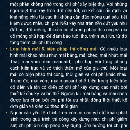
một phần không nhỏ trong chi phí xây biệt thự. Với những
ngôi biệt thự xây trên đất nền tốt, có kết cấu ổn định và
khả năng chịu tải cao thì không cần đào móng quá sâu, tiết
kiệm được nhiều chi phí. Nếu xây nhà trên nền đất yếu như
đất ao, đất ruộng,...thì cần có phương pháp thi công và gia
cố móng phù hợp để đảm bảo tuổi thọ, tránh sụt lún, từ đó
tăng thêm chi phí thi công.
Loại hình mái & biện pháp thi công mái
: Có nhiều loại
hình mái khác nhau như: mái bằng, mái chéo, mái Nhật, mái
Thái, mái vòm, mái mansard,... phù hợp với từng phong
cách kiến trúc và sở thích thẩm mỹ của gia chủ. Mỗi loại
mái có biện pháp thi công, thời gian và chi phí khác nhau.
Trong đó, mái vòm, mái mansard phổ biến trong kiến trúc
cổ điển và tân cổ điển có chi phí xây dựng cao nhất bởi
thiết kế cầu kỳ và bề thế. Ngược lại, mái bằng và mái chéo
được lựa chọn bởi chi phí tối ưu nhất đồng thời thiết kế
đơn giản và kiên cố theo thời gian.
Ngoài các yếu tố chính trên còn có các yếu tố khác phát
sinh trong quá trình thi công xây dựng như: chi phí giám
sát, chi phí xin cấp phép xây dựng…ảnh hưởng tới chi phí