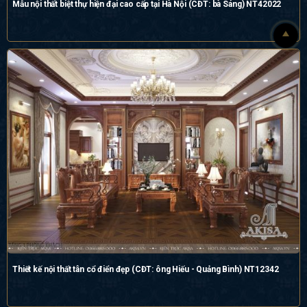
Mẫu nội thất biệt thự hiện đại cao cấp tại Hà Nội (CĐT: bà Sáng) NT42022
Thiết kế nội thất tân cổ điển đẹp (CĐT: ông Hiếu - Quảng Bình) NT12342