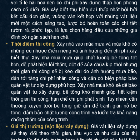
với tỉ lệ hài hòa nên có chi phí xây dựng thấp hơn phong
cách cổ điển. Giá xây biệt thự hiện đại thấp nhất bởi bởi
kết cấu đơn giản, vuông vắn kết hợp với những vật liệu
mới một cách sáng tạo, lược bỏ hoàn toàn các chi tiết
rườm rà, phức tạp, là lựa chọn hàng đầu của những gia
đình có ngân sách hạn chế.
Thời điểm thi công
: Xây nhà vào mùa mưa và mùa khô có
những ưu nhược điểm riêng và ảnh hưởng đến chi phí xây
biệt thự. Xây nhà mùa mưa giúp chất lượng bê tông tốt
hơn, dễ phát hiện lỗi thấm, dột để sửa chữa kịp thời nhưng
thời gian thi công sẽ bị kéo dài do ảnh hưởng mưa bão,
dẫn tới tăng chi phí nhân công và cần có biện pháp bảo
quản vật tư xây dựng phù hợp. Xây nhà mùa khô sẽ dễ bảo
quản vật tư xây dựng, bê tông khô nhanh giúp tiết kiệm
thời gian thi công, hạn chế chi phí phát sinh. Tuy nhiên cần
thường xuyên tưới bê tông giữ ẩm để tránh giãn nở bê
tông, đảm bảo chất lượng công trình và kiểm tra khả năng
chống thấm của công trình.
Giá thị trường (vật liệu xây dựng)
: Giá vật liệu xây dựng
sẽ thay đổi theo thời gian, khu vực và nhu cầu của thị