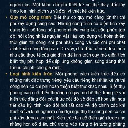
ngược lại. Mặt khác chi phí thiết kế có thể thay đổi tùy
theo loại hình dịch vụ và đơn vị thiết kế kiến trúc.
Quy mô công trình
: Biệt thự có quy mô càng lớn thì chi
phí xây dựng càng cao. Những công trình có diện tích xây
dựng lớn, số tầng số phòng nhiều cùng kết cấu phức tạp
đòi hỏi càng nhiều nguyên vật liệu xây dựng và hoàn thiện,
thời gian thi công, chi phí nhân công và các chi phí phát
sinh khác cũng tăng cao. Do vậy, chủ đầu tư nên dựa theo
nhu cầu thực tế của gia đình để tính toán quy mô diện tích
biệt thự phù hợp để đáp ứng không gian sống đồng thời
tối ưu chi phí cho gia đình.
Loại hình kiến trúc
: Mỗi phong cách kiến trúc đều có
những nét đặc trưng riêng, yêu cầu riêng khi thiết kế và thi
công nên có chi phí hoàn thiện biệt thự khác nhau. Biệt thự
phong cách cổ điển thường có quy mô bề thế, tráng lệ với
kiến trúc đăng đối, các thức cột đồ sộ đắp vẽ hoa văn hoạ
tiết cầu kỳ, tinh xảo đòi hỏi rất cao về độ chính xác khi
thiết kế và kinh nghiệm của đội ngũ thợ thi công nên có chi
phí xây dựng cao nhất. Kiến trúc tân cổ điển giản lược nhẹ
nhàng hơn cổ điển, chú trọng vào từng diện tường phẳng