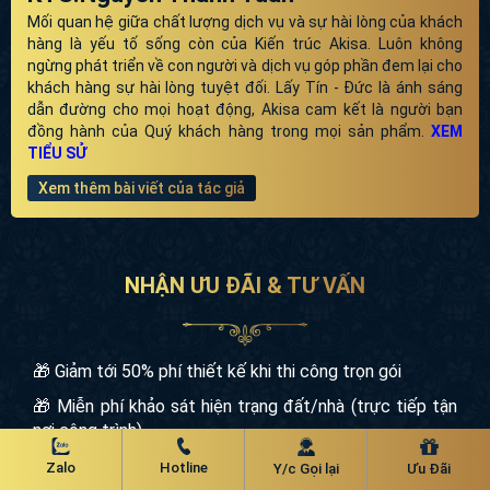
KTS.Nguyễn Thành Tuân
Mối quan hệ giữa chất lượng dịch vụ và sự hài lòng của khách
hàng là yếu tố sống còn của Kiến trúc Akisa. Luôn không
ngừng phát triển về con người và dịch vụ góp phần đem lại
cho khách hàng sự hài lòng tuyệt đối. Lấy Tín - Đức là ánh
sáng dẫn đường cho mọi hoạt động, Akisa cam kết là người
bạn đồng hành của Quý khách hàng trong mọi sản phẩm.
XEM TIỂU SỬ
Xem thêm bài viết của tác giả
NHẬN ƯU ĐÃI & TƯ VẤN
Zalo
Hotline
Y/c Gọi lại
Ưu Đãi