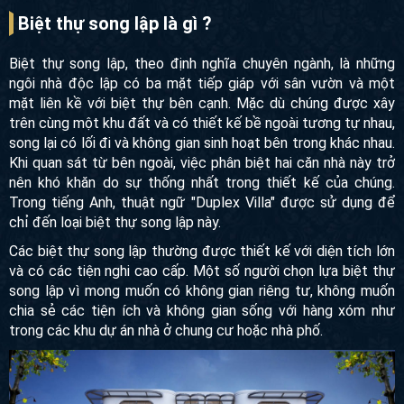
Biệt thự song lập là gì ?
Biệt thự song lập, theo định nghĩa chuyên ngành, là những
ngôi nhà độc lập có ba mặt tiếp giáp với sân vườn và một
mặt liên kề với biệt thự bên cạnh. Mặc dù chúng được xây
trên cùng một khu đất và có thiết kế bề ngoài tương tự nhau,
song lại có lối đi và không gian sinh hoạt bên trong khác
nhau. Khi quan sát từ bên ngoài, việc phân biệt hai căn nhà
này trở nên khó khăn do sự thống nhất trong thiết kế của
chúng. Trong tiếng Anh, thuật ngữ "Duplex Villa" được sử
dụng để chỉ đến loại biệt thự song lập này.
Các biệt thự song lập thường được thiết kế với diện tích lớn
và có các tiện nghi cao cấp. Một số người chọn lựa biệt thự
song lập vì mong muốn có không gian riêng tư, không muốn
chia sẻ các tiện ích và không gian sống với hàng xóm như
trong các khu dự án nhà ở chung cư hoặc nhà phố.