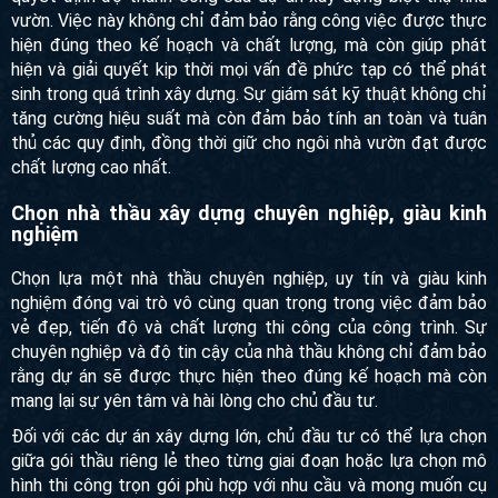
thoải mái và tiện nghi cho người sử dụng.
Giám sát chặt chẽ quá trình thi công - hoàn thiện
Giám sát chặt chẽ quá trình thi công - hoàn thiện là yếu tố
quyết định độ thành công của dự án xây dựng biệt thự nhà
vườn. Việc này không chỉ đảm bảo rằng công việc được
thực hiện đúng theo kế hoạch và chất lượng, mà còn giúp
phát hiện và giải quyết kịp thời mọi vấn đề phức tạp có thể
phát sinh trong quá trình xây dựng. Sự giám sát kỹ thuật
không chỉ tăng cường hiệu suất mà còn đảm bảo tính an
toàn và tuân thủ các quy định, đồng thời giữ cho ngôi nhà
vườn đạt được chất lượng cao nhất.
Chọn nhà thầu xây dựng chuyên nghiệp, giàu
kinh nghiệm
Chọn lựa một nhà thầu chuyên nghiệp, uy tín và giàu kinh
nghiệm đóng vai trò vô cùng quan trọng trong việc đảm bảo
vẻ đẹp, tiến độ và chất lượng thi công của công trình. Sự
chuyên nghiệp và độ tin cậy của nhà thầu không chỉ đảm