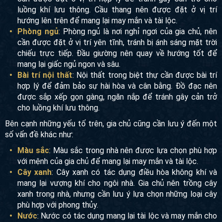
và tài lộc.
Cầu thang
: Cầu thang là nơi lưu thông khí trong nhà,
nên cần được đặt ở vị trí hợp lý để tránh gây cản trở cho
luồng khí lưu thông. Cầu thang nên được đặt ở vị trí
hướng lên trên để mang lại may mắn và tài lộc.
Phòng ngủ
: Phòng ngủ là nơi nghỉ ngơi của gia chủ,
nên cần được đặt ở vị trí yên tĩnh, tránh bị ánh sáng mặt
trời chiếu trực tiếp. Đầu giường nên quay về hướng tốt
để mang lại giấc ngủ ngon và sâu.
Bài trí nội thất
: Nội thất trong biệt thự cần được bài trí
hợp lý để đảm bảo sự hài hòa và cân bằng. Đồ đạc nên
được sắp xếp gọn gàng, ngăn nắp để tránh gây cản trở
cho luồng khí lưu thông.
Bên cạnh những yếu tố trên, gia chủ cũng cần lưu ý đến một
số vấn đề khác như:
Màu sắc
: Màu sắc trong nhà nên được lựa chọn phù
hợp với mệnh của gia chủ để mang lại may mắn và tài
lộc.
Cây xanh
: Cây xanh có tác dụng điều hòa không khí và