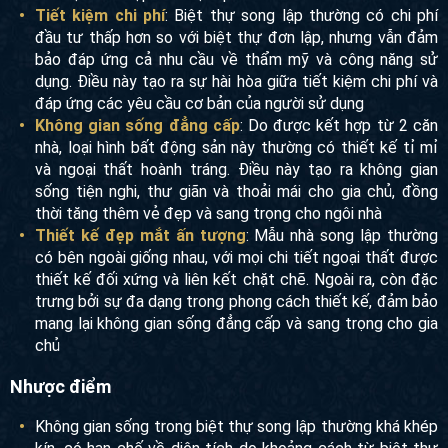
ngôi nhà của bạn vừa đẹp vừa hiệu quả
Tiết kiệm chi phí
: Biệt thự song lập thường có chi phí
đầu tư thấp hơn so với biệt thự đơn lập, nhưng vẫn đảm
bảo đáp ứng cả nhu cầu về thẩm mỹ và công năng sử
dụng. Điều này tạo ra sự hài hòa giữa tiết kiệm chi phí
và đáp ứng các yêu cầu cơ bản của người sử dụng
Không gian sống đẳng cấp
: Do được kết hợp từ 2 căn
nhà, loại hình bất động sản này thường có thiết kế tỉ mỉ
và ngoại thất hoành tráng. Điều này tạo ra không gian
sống tiện nghi, thư giãn và thoải mái cho gia chủ, đồng
thời tăng thêm vẻ đẹp và sang trọng cho ngôi nhà
Thiết kế đẹp mắt ấn tượng
: Mẫu nhà song lập thường
có bên ngoài giống nhau, với mọi chi tiết ngoại thất
được thiết kế đối xứng và liên kết chặt chẽ. Ngoài ra,
còn đặc trưng bởi sự đa dạng trong phong cách thiết kế,
đảm bảo mang lại không gian sống đẳng cấp và sang
trọng cho gia chủ
Nhược điểm