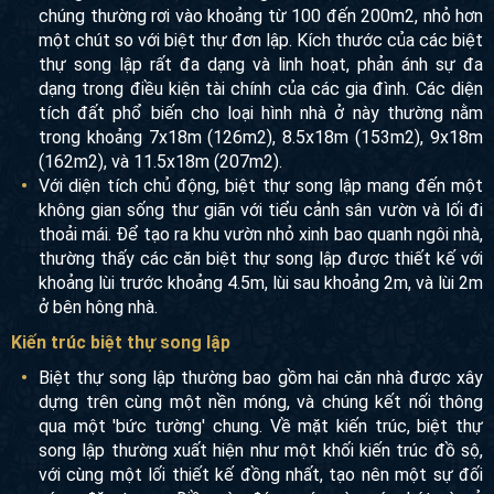
chúng thường rơi vào khoảng từ 100 đến 200m2, nhỏ
hơn một chút so với biệt thự đơn lập. Kích thước của
các biệt thự song lập rất đa dạng và linh hoạt, phản ánh
sự đa dạng trong điều kiện tài chính của các gia đình.
Các diện tích đất phổ biến cho loại hình nhà ở này
thường nằm trong khoảng 7x18m (126m2), 8.5x18m
(153m2), 9x18m (162m2), và 11.5x18m (207m2).
Với diện tích chủ động, biệt thự song lập mang đến một
không gian sống thư giãn với tiểu cảnh sân vườn và lối
đi thoải mái. Để tạo ra khu vườn nhỏ xinh bao quanh
ngôi nhà, thường thấy các căn biệt thự song lập được
thiết kế với khoảng lùi trước khoảng 4.5m, lùi sau
khoảng 2m, và lùi 2m ở bên hông nhà.
Kiến trúc biệt thự song lập
Biệt thự song lập thường bao gồm hai căn nhà được xây
dựng trên cùng một nền móng, và chúng kết nối thông
qua một 'bức tường' chung. Về mặt kiến trúc, biệt thự
song lập thường xuất hiện như một khối kiến trúc đồ sộ,
với cùng một lối thiết kế đồng nhất, tạo nên một sự đối