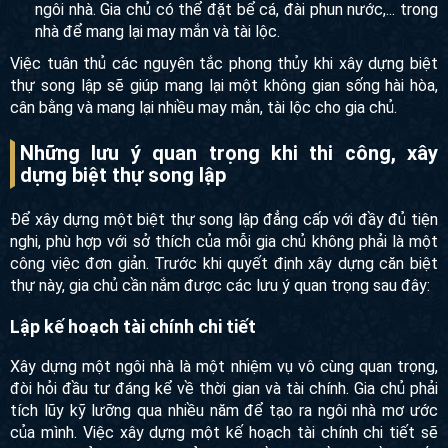
mang lại vượng khí cho ngôi nhà. Gia chủ nên trồng cây
xanh trong nhà, nhưng cần lưu ý lựa chọn những loại
cây phù hợp với phong thủy.
Nước
: Nước có tác dụng mang lại tài lộc và may mắn
cho ngôi nhà. Gia chủ có thể đặt bể cá, đài phun nước,...
trong nhà để mang lại may mắn và tài lộc.
Việc tuân thủ các nguyên tắc phong thủy khi xây dựng biệt
thự song lập sẽ giúp mang lại một không gian sống hài hòa,
cân bằng và mang lại nhiều may mắn, tài lộc cho gia chủ.
Những lưu ý quan trọng khi thi công, xây
dựng biệt thự song lập
Để xây dựng một biệt thự song lập đẳng cấp với đầy đủ tiện
nghi, phù hợp với sở thích của mỗi gia chủ không phải là
một công việc đơn giản. Trước khi quyết định xây dựng căn
biệt thự này, gia chủ cần nắm được các lưu ý quan trọng
sau đây:
Lập kế hoạch tài chính chi tiết