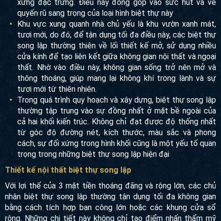
xứng đặc trưng. Điều này đóng góp vào sức hút và vẻ
quyến rũ sang trọng của loại hình biệt thự này
Khu vực xung quanh nhà chủ yếu là khu vườn xanh mát,
tươi mới, do đó, để tận dụng tối đa điều này, các biệt thự
song lập thường thiên về lối thiết kế mở, sử dụng nhiều
cửa kính để tạo liên kết giữa không gian nội thất và
ngoại thất. Nhờ vào điều này, không gian sống trở nên
mở và thông thoáng, giúp mang lại không khí trong lành
và sự tươi mới từ thiên nhiên.
Trong quá trình quy hoạch và xây dựng, biệt thự song
lập thường tập trung vào sự đồng nhất ở mặt bề ngoài
của cả hai khối kiến trúc. Không chỉ đạt được độ thống
nhất từ góc độ đường nét, kích thước, màu sắc và phong
cách, sự đối xứng trong hình khối cũng là một yếu tố
quan trọng trong những biệt thự song lập hiện đại
Thiết kế nội thất biệt thự song lập
Với lợi thế của 3 mặt tiền thoáng đãng và rộng lớn, các chủ
nhân biệt thự song lập thường tận dụng tối đa không gian
bằng cách tích hợp ban công lớn hoặc các khung cửa sổ
rộng. Những chi tiết này không chỉ tạo điểm nhấn thẩm mỹ