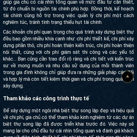
Xây dựng một ngôi nhà là một nhiệm vụ vô cùng quan trọng,
đòi hỏi đầu tư đáng kể về thời gian và tài chính. Gia chủ
phải tích lũy kỹ lưỡng qua nhiều năm để tạo ra ngôi nhà mơ
ước của mình. Việc xây dựng một kế hoạch tài chính chi tiết
sẽ giúp gia chủ có cái nhìn tổng quan về mức đầu tư cần
thiết, từ đó chuẩn bị nguồn tài chính phù hợp. Đồng thời, kế
hoạch tài chính cũng hỗ trợ trong việc quản lý chi phí một
cách nghiêm túc, tránh tình trạng thiếu hụt tài chính.
Các khoản chi phí quan trọng cho quá trình xây dựng biệt
thự đều bao gồm nhiều khía cạnh như: chi phí thiết kế, chi
phí xây dựng phần thô, chi phí hoàn thiện kiến trúc, chi phí
hoàn thiện nội thất, cùng với chi phí giám sát thi công và các
yếu tố khác… Bạn cũng cần trao đổi rõ ràng và chi tiết với
kiến trúc sư về mong muốn và nhu cầu sử dụng của mỗi
thành viên trong gia đình không chỉ giúp đưa ra những giải
pháp cân đối và hợp lý mà còn tiết kiệm thời gian và chi phí
trong quá trình xây dựng.
Tham khảo các công trình thực tế