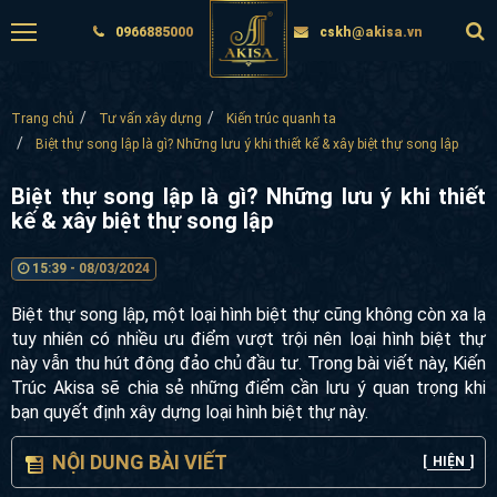
0966885000
cskh@akisa.vn
Trang chủ
Tư vấn xây dựng
Kiến trúc quanh ta
Biệt thự song lập là gì? Những lưu ý khi thiết kế & xây biệt thự song lập
Biệt thự song lập là gì? Những lưu ý khi
thiết kế & xây biệt thự song lập
15:39 - 08/03/2024
Biệt thự song lập, một loại hình biệt thự cũng không còn xa
lạ tuy nhiên có nhiều ưu điểm vượt trội nên loại hình biệt thự
này vẫn thu hút đông đảo chủ đầu tư. Trong bài viết này,
Kiến Trúc Akisa sẽ chia sẻ những điểm cần lưu ý quan trọng
khi bạn quyết định xây dựng loại hình biệt thự này.
NỘI DUNG BÀI VIẾT
[
HIỆN
]