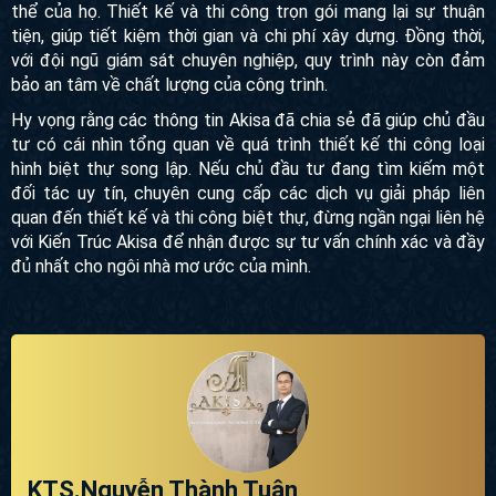
bảo rằng dự án sẽ được thực hiện theo đúng kế hoạch mà
còn mang lại sự yên tâm và hài lòng cho chủ đầu tư.
Đối với các dự án xây dựng lớn, chủ đầu tư có thể lựa chọn
giữa gói thầu riêng lẻ theo từng giai đoạn hoặc lựa chọn mô
hình thi công trọn gói phù hợp với nhu cầu và mong muốn
cụ thể của họ. Thiết kế và thi công trọn gói mang lại sự
thuận tiện, giúp tiết kiệm thời gian và chi phí xây dựng.
Đồng thời, với đội ngũ giám sát chuyên nghiệp, quy trình
này còn đảm bảo an tâm về chất lượng của công trình.
Hy vọng rằng các thông tin Akisa đã chia sẻ đã giúp chủ đầu
tư có cái nhìn tổng quan về quá trình thiết kế thi công loại
hình biệt thự song lập. Nếu chủ đầu tư đang tìm kiếm một
đối tác uy tín, chuyên cung cấp các dịch vụ giải pháp liên
quan đến thiết kế và thi công biệt thự, đừng ngần ngại liên
hệ với Kiến Trúc Akisa để nhận được sự tư vấn chính xác
và đầy đủ nhất cho ngôi nhà mơ ước của mình.