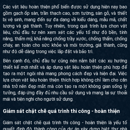
Vật liệu hoàn thiện là yếu tố quan trọng
Lựa chọn vật liệu hoàn thiện phù hợp không chỉ mang lại vẻ
đẹp thẩm mỹ cho ngôi nhà mà còn đảm bảo tính thẩm mỹ,
độ bền và an toàn cho người sử dụng.
Các vật liệu hoàn thiện phổ biến được sử dụng hiện nay
bao gồm gạch ốp sàn, trần thạch cao, sơn tường, sàn gỗ, và
thiết bị vệ sinh, mang đến sự đa dạng về kiểu dáng, mẫu
mã, chất lượng và giá thành. Tuy nhiên, trong quá trình lựa
chọn vật liệu, chủ đầu tư nên xem xét các yếu tố như độ
bền, tính năng, thẩm mỹ, khả năng chống trầy xước, chống
thấm, chống cháy, an toàn cho sức khỏe và môi trường, giá
thành, cũng như độ dễ dàng trong việc lắp đặt và bảo trì.
Bên cạnh đó, chủ đầu tư cũng nên nắm bắt các xu hướng
thiết kế mới nhất và áp dụng vật liệu hoàn thiện phù hợp để
tạo ra một ngôi nhà mang phong cách đẹp và hiện đại. Việc
lựa chọn vật liệu hoàn thiện thích hợp không chỉ làm cho
căn nhà trở nên đẹp mắt mà còn tạo ra một không gian sống
lý tưởng, đáp ứng đầy đủ nhu cầu sử dụng và mang lại sự