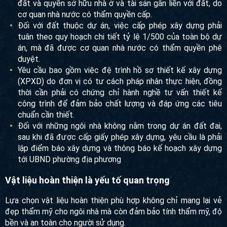
Trước khi bắt đầu thực hiện dự án xây nhà, gia chủ cần tiến
hành các bước chuẩn bị cần thiết:
Đất đó phải có giấy chứng nhận quyền sử dụng đất
(GCNQSD đất) hoặc cả giấy chứng nhận quyền sử dụng
đất và quyền sở hữu nhà ở và tài sản gắn liền với đất,
do cơ quan nhà nước có thẩm quyền cấp.
Đối với đất thuộc dự án, việc cấp phép xây dựng phải
tuân theo quy hoạch chi tiết tỷ lệ 1/500 của toàn bộ dự
án, mà đã được cơ quan nhà nước có thẩm quyền phê
duyệt.
Yêu cầu bao gồm việc đệ trình hồ sơ thiết kế xây dựng
(XPXD) do đơn vị có tư cách pháp nhân thực hiện, đồng
thời cần phải có chứng chỉ hành nghề tư vấn thiết kế
công trình để đảm bảo chất lượng và đáp ứng các tiêu
chuẩn cần thiết.
Đối với những ngôi nhà không nằm trong dự án đất đai,
sau khi đã được cấp giấy phép xây dựng, yêu cầu là
phải lập điểm báo xây dựng và thông báo kế hoạch xây
dựng tới UBND phường địa phương