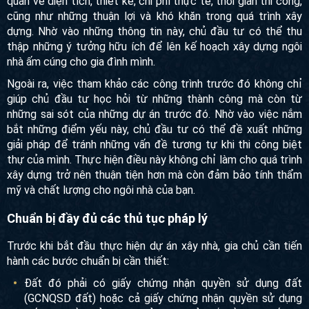
Để xây dựng một ngôi nhà biệt thự song lập đẹp và hiệu
quả về chi phí, gia chủ có thể tham khảo kinh nghiệm từ các
dự án biệt thự song lập đã được triển khai trước đó. Việc
này sẽ mang lại cho chủ đầu tư cái nhìn tổng quan và đánh
giá khách quan về diện tích, thiết kế, chi phí thực tế, thời
gian thi công, cũng như những thuận lợi và khó khăn trong
quá trình xây dựng. Nhờ vào những thông tin này, chủ đầu
tư có thể thu thập những ý tưởng hữu ích để lên kế hoạch
xây dựng ngôi nhà ấm cúng cho gia đình mình.
Ngoài ra, việc tham khảo các công trình trước đó không chỉ
giúp chủ đầu tư học hỏi từ những thành công mà còn từ
những sai sót của những dự án trước đó. Nhờ vào việc nắm
bắt những điểm yếu này, chủ đầu tư có thể đề xuất những
giải pháp để tránh những vấn đề tương tự khi thi công biệt
thự của mình. Thực hiện điều này không chỉ làm cho quá
trình xây dựng trở nên thuận tiện hơn mà còn đảm bảo tính
thẩm mỹ và chất lượng cho ngôi nhà của bạn.
Chuẩn bị đầy đủ các thủ tục pháp lý