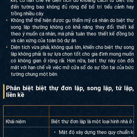
Không gian sống trong biệt thự song lập thường khá
khép kín, có hạn chế về diện tích do khoảng cách từ biệt
thự đến tường bao không đủ rộng để bố trí tiểu cảnh hay
trồng nhiều cây.
Không thể thể hiện được gu thẩm mỹ cá nhân do biệt
thự song lập thường không có khả năng thay đổi thiết kế
theo ý muốn cá nhân, mà phải tuân theo thiết kế đồng bộ
và cân xứng của toàn bộ dự án.
Diện tích vừa phải, không quá lớn, khiến cho biệt thự
song lập không phải là sự lựa chọn tốt cho gia đình
mong muốn có không gian ở rộng rãi. Hơn nữa, biệt thự
này còn đối mặt với hạn chế về việc mở cửa sổ do sự
tồn tại của bức tường chung một bên.
Phân biệt biệt thự đơn lập, song lập, tứ lập,
liền kề
Khái niệm
Biệt thự đơn lập là một loại hình nhà ở