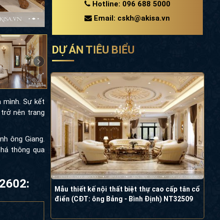
Hotline: 096 688 5000
Email: cskh@akisa.vn
DỰ ÁN TIÊU BIỂU
 mình. Sự kết
trở nên trang
ình ông Giang.
phá thông qua
32602:
Mẫu thiết kế nội thất biệt thự cao cấp tân cổ
điển (CĐT: ông Bảng - Bình Định) NT32509