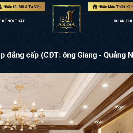
Nhận Ưu Đãi & Tư Vấn
Nhận Mẫu Thiết Kế 
T KẾ NỘI THẤT
DỰ ÁN THI
ẹp đẳng cấp (CĐT: ông Giang - Quảng 