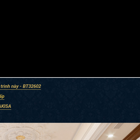
 trình này - BT32602
cấp
 AKISA