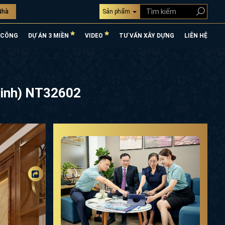
Nhà
Sản phẩm
 CÔNG
DỰ ÁN 3 MIỀN
VIDEO
TƯ VẤN XÂY DỰNG
LIÊN HỆ
Ninh) NT32602