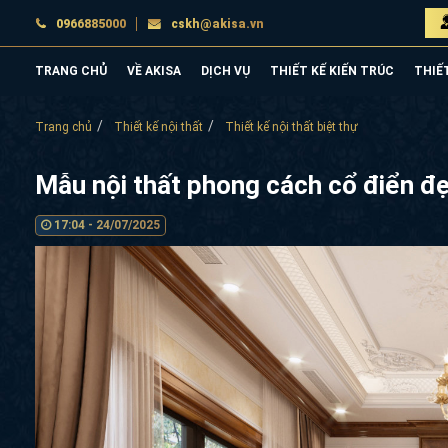
0966885000
cskh@akisa.vn
TRANG CHỦ
VỀ AKISA
DỊCH VỤ
THIẾT KẾ KIẾN TRÚC
THIẾ
Trang chủ
Thiết kế nội thất
Thiết kế nội thất biệt thự
Mẫu nội thất phong cách cổ điển đ
17:04 - 24/07/2025