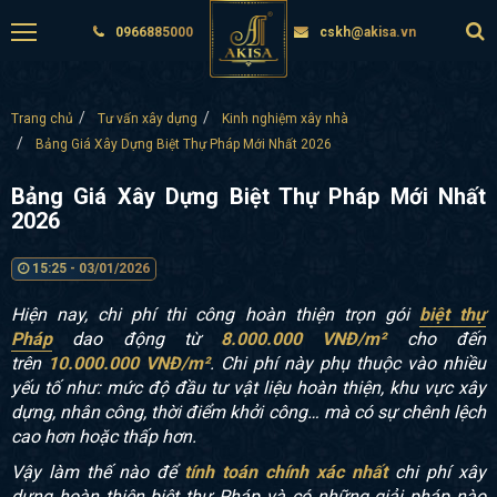
0966885000
cskh@akisa.vn
Trang chủ
Tư vấn xây dựng
Kinh nghiệm xây nhà
Bảng Giá Xây Dựng Biệt Thự Pháp Mới Nhất 2026
Bảng Giá Xây Dựng Biệt Thự Pháp Mới Nhất
2026
15:25 - 03/01/2026
Hiện nay, chi phí thi công hoàn thiện trọn gói
biệt thự
Pháp
dao động từ
8.000.000 VNĐ/m²
cho đến
trên
10.000.000 VNĐ/m²
. Chi phí này phụ thuộc vào nhiều
yếu tố như: mức độ đầu tư vật liệu hoàn thiện, khu vực xây
dựng, nhân công, thời điểm khởi công… mà có sự chênh lệch
cao hơn hoặc thấp hơn.
Vậy làm thế nào để
tính toán chính xác
nhất
chi phí xây
dựng hoàn thiện biệt thự Pháp và có những giải pháp nào