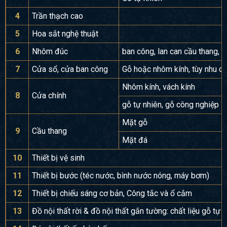
4
Trần thạch cao
5
Hoa sắt nghệ thuật
6
Nhôm đúc
ban công, lan can cầu thang, 
7
Cửa sổ, cửa ban công
Gỗ hoặc nhôm kính, tùy nhu c
Nhôm kính, vách kính
8
Cửa chính
gỗ tự nhiên, gỗ công nghiệp
Mặt gỗ
9
Cầu thang
Mặt đá
10
Thiết bị vệ sinh
11
Thiết bị bước (téc nước, bình nước nóng, máy bơm)
12
Thiết bị chiếu sáng cơ bản, Công tắc và ổ cắm
13
Đồ nội thất rời & đồ nội thất gắn tường: chất liệu gỗ tự 