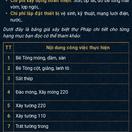
Chi phí xây dựng hoàn thiện:
Sơn, ốp lát, đổ bê tông mái
vòm, lợp ngói,...
Chi phí lắp đặt thiết bị
vệ sinh, kỹ thuật, mạng lưới điện,
nước,..
Dưới đây là bảng giá xây biệt thự Pháp chi tiết cho từng
hạng mục bạn đọc có thể tham khảo:
TT
Nội dung công việc thực hiện
1
Bê Tông móng, dầm, sàn
2
Bê Tông cột, giằng, lanh tô
3
Sắt thép
4
Đào móng, Xây móng 220
5
Xây tường 220
6
Xây tường 110
7
Trát tường trong