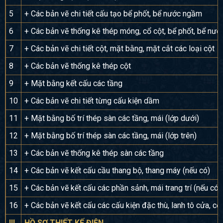
5
+ Các bản vẽ chi tiết cấu tạo bể phốt, bể nước ngầm
6
+ Các bản vẽ thống kê thép móng, cổ cột, bể phốt, bể nư
7
+ Các bản vẽ chi tiết cột, mặt bằng, mặt cắt các loại cột
8
+ Các bản vẽ thống kê thép cột
9
+ Mặt bằng kết cấu các tầng
10
+ Các bản vẽ chi tiết từng cấu kiện dầm
11
+ Mặt bằng bố trí thép sàn các tầng, mái (lớp dưới)
12
+ Mặt bằng bố trí thép sàn các tầng, mái (lớp trên)
13
+ Các bản vẽ thống kê thép sàn các tầng
14
+ Các bản vẽ kết cấu cầu thang bộ, thang máy (nếu có)
15
+ Các bản vẽ kết cấu các phần sảnh, mái trang trí (nếu có)
16
+ Các bản vẽ kết cấu các cấu kiện đặc thù, lanh tô cửa, cổ
III
HỒ SƠ THIẾT KẾ ĐIỆN