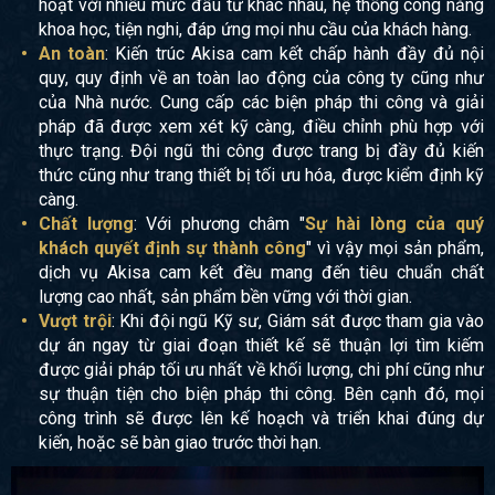
hoạt với nhiều mức đầu tư khác nhau, hệ thống công năng
khoa học, tiện nghi, đáp ứng mọi nhu cầu của khách hàng.
An toàn
: Kiến trúc Akisa cam kết chấp hành đầy đủ nội
quy, quy định về an toàn lao động của công ty cũng như
của Nhà nước. Cung cấp các biện pháp thi công và giải
pháp đã được xem xét kỹ càng, điều chỉnh phù hợp với
thực trạng. Đội ngũ thi công được trang bị đầy đủ kiến
thức cũng như trang thiết bị tối ưu hóa, được kiểm định kỹ
càng.
Chất lượng
: Với phương châm "
Sự hài lòng của quý
khách quyết định sự thành công
" vì vậy mọi sản phẩm,
dịch vụ Akisa cam kết đều mang đến tiêu chuẩn chất
lượng cao nhất, sản phẩm bền vững với thời gian.
Vượt trội
: Khi đội ngũ Kỹ sư, Giám sát được tham gia vào
dự án ngay từ giai đoạn thiết kế sẽ thuận lợi tìm kiếm
được giải pháp tối ưu nhất về khối lượng, chi phí cũng như
sự thuận tiện cho biện pháp thi công. Bên cạnh đó, mọi
công trình sẽ được lên kế hoạch và triển khai đúng dự
kiến, hoặc sẽ bàn giao trước thời hạn.