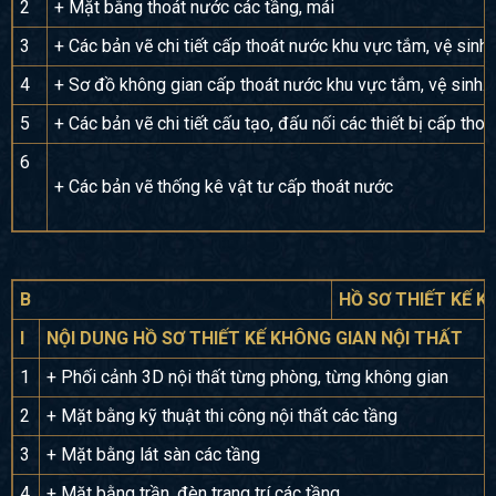
2
+ Mặt bằng thoát nước các tầng, mái
3
+ Các bản vẽ chi tiết cấp thoát nước khu vực tắm, vệ sinh
4
+ Sơ đồ không gian cấp thoát nước khu vực tắm, vệ sinh…
5
+ Các bản vẽ chi tiết cấu tạo, đấu nối các thiết bị cấp tho
6
+ Các bản vẽ thống kê vật tư cấp thoát nước
B
HỒ SƠ THIẾT KẾ K
I
NỘI DUNG HỒ SƠ THIẾT KẾ KHÔNG GIAN NỘI THẤT
1
+ Phối cảnh 3D nội thất từng phòng, từng không gian
2
+ Mặt bằng kỹ thuật thi công nội thất các tầng
3
+ Mặt bằng lát sàn các tầng
4
+ Mặt bằng trần, đèn trang trí các tầng