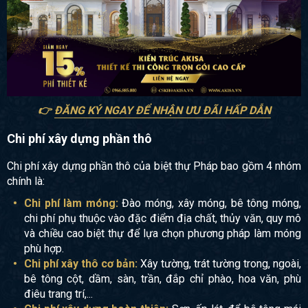
👉
ĐĂNG KÝ NGAY ĐỂ NHẬN ƯU ĐÃI HẤP DẪN
Chi phí xây dựng phần thô
Chi phí xây dựng phần thô của biệt thự Pháp bao gồm 4 nhóm
chính là:
Chi phí làm móng:
Đào móng, xây móng, bê tông móng,
chi phí phụ thuộc vào đặc điểm địa chất, thủy văn, quy mô
và chiều cao biệt thự để lựa chọn phương pháp làm móng
phù hợp.
Chi phí xây thô cơ bản:
Xây tường, trát tường trong, ngoài,
bê tông cột, dầm, sàn, trần, đắp chỉ phào, hoa văn, phù
điêu trang trí,...