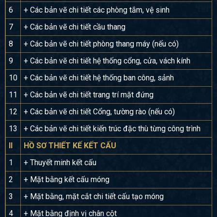
6
+ Các bản vẽ chi tiết các phòng tắm, vệ sinh
7
+ Các bản vẽ chi tiết cầu thang
8
+ Các bản vẽ chi tiết phòng thang máy (nếu có)
9
+ Các bản vẽ chi tiết hệ thống cổng, cửa, vách kính
10
+ Các bản vẽ chi tiết hệ thống ban công, sảnh
11
+ Các bản vẽ chi tiết trang trí mặt đứng
12
+ Các bản vẽ chi tiết Cổng, tường rào (nếu có)
13
+ Các bản vẽ chi tiết kiến trúc đặc thù từng công trình
II
HỒ SƠ THIẾT KẾ KẾT CẤU
1
+ Thuyết minh kết cấu
2
+ Mặt bằng kết cấu móng
3
+ Mặt bằng, mặt cắt chi tiết cấu tạo móng
4
+ Mặt bằng định vị chân cột