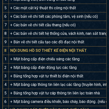
5
+ Các mặt cắt kỹ thuật thi công nội thất
6
+ Các bản vẽ chi tiết các phòng tắm, vệ sinh (nếu có)
7
+ Các bản vẽ chi tiết cầu thang (nếu có)
8
+ Các bản vẽ chi tiết hệ thống cửa, vách kính, nan sắt trang 
9
+ Bản vẽ chi tiết cấu tạo các đồ đạc nội thất
II
NỘI DUNG HỒ SƠ THIẾT KẾ ĐIỆN NỘI THẤT
1
+ Mặt bằng cấp điện chiếu sáng các tầng
2
+ Mặt bằng cấp điện động lực các tầng
3
+ Bảng tổng hợp vật tư thiết bị điện nội thất
4
+ Mặt bằng cáp thông tin liên lạc các tầng (truyền hình, inte
5
+ Bảng tổng hợp vật tư cáp thông tin liên lạc toàn nhà
6
+ Mặt bằng camera điều khiển, báo cháy, báo động…(nếu c