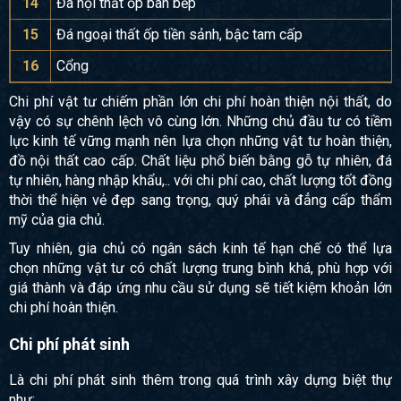
14
Đá nội thất ốp bàn bếp
15
Đá ngoại thất ốp tiền sảnh, bậc tam cấp
16
Cổng
Chi phí vật tư chiếm phần lớn chi phí hoàn thiện nội thất, do
vậy có sự chênh lệch vô cùng lớn. Những chủ đầu tư có tiềm
lực kinh tế vững mạnh nên lựa chọn những vật tư hoàn thiện,
đồ nội thất cao cấp. Chất liệu phổ biến bằng gỗ tự nhiên, đá
tự nhiên, hàng nhập khẩu,.. với chi phí cao, chất lượng tốt đồng
thời thể hiện vẻ đẹp sang trọng, quý phái và đẳng cấp thẩm
mỹ của gia chủ.
Tuy nhiên, gia chủ có ngân sách kinh tế hạn chế có thể lựa
chọn những vật tư có chất lượng trung bình khá, phù hợp với
giá thành và đáp ứng nhu cầu sử dụng sẽ tiết kiệm khoản lớn
chi phí hoàn thiện.
Chi phí phát sinh
Là chi phí phát sinh thêm trong quá trình xây dựng biệt thự
như: