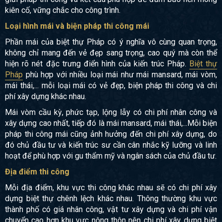
kiên cố, vững chắc cho công trình.
Loại hình mái và biện pháp thi công mái
Phần mái của biệt thự Pháp có ý nghĩa vô cùng quan trọng,
không chỉ mang đến vẻ đẹp sang trọng, cao quý mà còn thể
hiện rõ nét đặc trưng điển hình của kiến trúc Pháp.
Biệt thự
Pháp
phù hợp với nhiều loại mái như mái mansard, mái vòm,
mái thái,... mỗi loại mái có vẻ đẹp, biện pháp thi công và chi
phí xây dựng khác nhau.
Mái vòm cầu kỳ, phức tạp, lộng lẫy có chi phí nhân công và
xây dựng cao nhất, tiếp đó là mái mansard, mái thái,...Mỗi biện
pháp thi công mái cũng ảnh hưởng đến chi phí xây dựng, do
đó chủ đầu tư và kiến trúc sư cần cân nhắc kỹ lưỡng và linh
hoạt để phù hợp với gu thẩm mỹ và ngân sách của chủ đầu tư.
Địa điểm thi công
Mỗi địa điểm, khu vực thi công khác nhau sẽ có chi phí xây
dựng biệt thự chênh lệch khác nhau. Thông thường khu vực
thành phố có giá nhân công, vật tư xây dựng và chi phí vận
chuyển cao hơn khu vực nông thôn nên chi phí xây dựng biệt