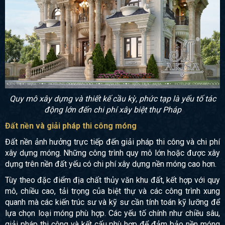
Quy mô xây dựng và thiết kế cầu kỳ, phức tạp là yếu tố tác
động lớn đến chi phí xây biệt thự Pháp
Đất nền và giải pháp thi công móng
Đất nền ảnh hưởng trực tiếp đến giải pháp thi công và chi phí
xây dựng móng. Những công trình quy mô lớn hoặc được xây
dựng trên nền đất yếu có chi phí xây dựng nền móng cao hơn.
Tùy theo đặc điểm địa chất thủy văn khu đất, kết hợp với quy
mô, chiều cao, tải trọng của biệt thự và các công trình xung
quanh mà các kiến trúc sư và kỹ sư cần tính toán kỹ lưỡng để
lựa chọn loại móng phù hợp. Các yếu tố chính như chiều sâu,
giải pháp thi công và kết cấu phù hợp để đảm bảo nền móng