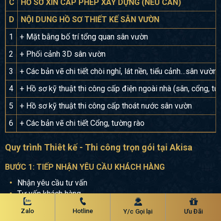
C
HỒ SƠ XIN CẤP PHÉP XÂY DỰNG (NẾU CẦN)
D
NỘI DUNG HỒ SƠ THIẾT KẾ SÂN VƯỜN
1
+ Mặt bằng bố trí tổng quan sân vườn
2
+ Phối cảnh 3D sân vườn
3
+ Các bản vẽ chi tiết chòi nghỉ, lát nền, tiểu cảnh…sân vườn
4
+ Hồ sơ kỹ thuật thi công cấp điện ngoài nhà (sân, cổng, t
5
+ Hồ sơ kỹ thuật thi công cấp thoát nước sân vườn
6
+ Các bản vẽ chi tiết Cổng, tường rào
Quy trình Thiêt kế - Thi công trọn gói tại Akisa
BƯỚC 1: TIẾP NHẬN YÊU CẦU KHÁCH HÀNG
Nhận yêu cầu tư vấn
Tư vấn khách hàng
Báo giá và thống nhất quy trình làm việc giai đoạn thiết kế
Zalo
Hotline
Y/c Gọi lại
Ưu Đãi
BƯỚC 2: KÝ HỢP ĐỒNG NGUYÊN TẮC THIẾT KẾ