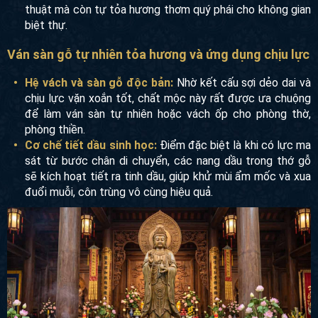
thuật mà còn tự tỏa hương thơm quý phái cho không gian
biệt thự.
Ván sàn gỗ tự nhiên tỏa hương và ứng dụng chịu lực
Hệ vách và sàn gỗ độc bản:
Nhờ kết cấu sợi dẻo dai và
chịu lực vặn xoắn tốt, chất mộc này rất được ưa chuộng
để làm ván sàn tự nhiên hoặc vách ốp cho phòng thờ,
phòng thiền.
Cơ chế tiết dầu sinh học:
Điểm đặc biệt là khi có lực ma
sát từ bước chân di chuyển, các nang dầu trong thớ gỗ
sẽ kích hoạt tiết ra tinh dầu, giúp khử mùi ẩm mốc và xua
đuổi muỗi, côn trùng vô cùng hiệu quả.