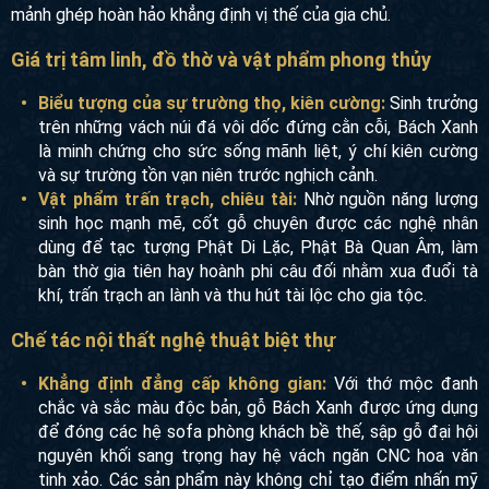
mảnh ghép hoàn hảo khẳng định vị thế của gia chủ.
Giá trị tâm linh, đồ thờ và vật phẩm phong thủy
Biểu tượng của sự trường thọ, kiên cường:
Sinh trưởng
trên những vách núi đá vôi dốc đứng cằn cỗi, Bách Xanh
là minh chứng cho sức sống mãnh liệt, ý chí kiên cường
và sự trường tồn vạn niên trước nghịch cảnh.
Vật phẩm trấn trạch, chiêu tài:
Nhờ nguồn năng lượng
sinh học mạnh mẽ, cốt gỗ chuyên được các nghệ nhân
dùng để tạc tượng Phật Di Lặc, Phật Bà Quan Âm, làm
bàn thờ gia tiên hay hoành phi câu đối nhằm xua đuổi tà
khí, trấn trạch an lành và thu hút tài lộc cho gia tộc.
Chế tác nội thất nghệ thuật biệt thự
Khẳng định đẳng cấp không gian:
Với thớ mộc đanh
chắc và sắc màu độc bản, gỗ Bách Xanh được ứng dụng
để đóng các hệ sofa phòng khách bề thế, sập gỗ đại hội
nguyên khối sang trọng hay hệ vách ngăn CNC hoa văn
tinh xảo. Các sản phẩm này không chỉ tạo điểm nhấn mỹ