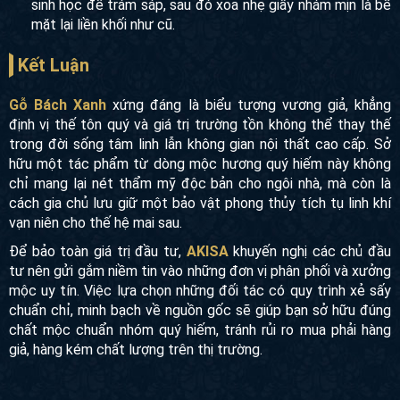
sinh học để trám sáp, sau đó xoa nhẹ giấy nhám mịn là bề
mặt lại liền khối như cũ.
Kết Luận
Gỗ Bách Xanh
xứng đáng là biểu tượng vương giả, khẳng
định vị thế tôn quý và giá trị trường tồn không thể thay thế
trong đời sống tâm linh lẫn không gian nội thất cao cấp. Sở
hữu một tác phẩm từ dòng mộc hương quý hiếm này không
chỉ mang lại nét thẩm mỹ độc bản cho ngôi nhà, mà còn là
cách gia chủ lưu giữ một bảo vật phong thủy tích tụ linh khí
vạn niên cho thế hệ mai sau.
Để bảo toàn giá trị đầu tư,
AKISA
khuyến nghị các chủ đầu
tư nên gửi gắm niềm tin vào những đơn vị phân phối và xưởng
mộc uy tín. Việc lựa chọn những đối tác có quy trình xẻ sấy
chuẩn chỉ, minh bạch về nguồn gốc sẽ giúp bạn sở hữu đúng
chất mộc chuẩn nhóm quý hiếm, tránh rủi ro mua phải hàng
giả, hàng kém chất lượng trên thị trường.