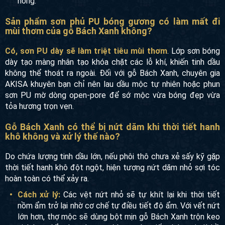
hồng.
Sản phẩm sơn phủ PU bóng gương có làm mất đi
mùi thơm của gỗ Bách Xanh không?
Có, sơn PU dày sẽ làm triệt tiêu mùi thơm
. Lớp sơn bóng
dày tạo màng nhân tạo khóa chặt các lỗ khí, khiến tinh dầu
không thể thoát ra ngoài. Đối với gỗ Bách Xanh, chuyên gia
AKISA khuyên bạn chỉ nên lau dầu mộc tự nhiên hoặc phun
sơn PU mờ dòng open-pore để sớ mộc vừa bóng đẹp vừa
tỏa hương trọn vẹn.
Gỗ Bách Xanh có thể bị nứt dăm khi thời tiết hanh
khô không và xử lý thế nào?
Do chứa lượng tinh dầu lớn, nếu phôi thô chưa xẻ sấy kỹ gặp
thời tiết hanh khô đột ngột, hiện tượng nứt dăm nhỏ sợi tóc
hoàn toàn có thể xảy ra.
Cách xử lý:
Các vệt nứt nhỏ sẽ tự khít lại khi thời tiết
nồm ẩm trở lại nhờ cơ chế tự điều tiết độ ẩm. Với vết nứt
lớn hơn, thợ mộc sẽ dùng bột mịn gỗ Bách Xanh trộn keo