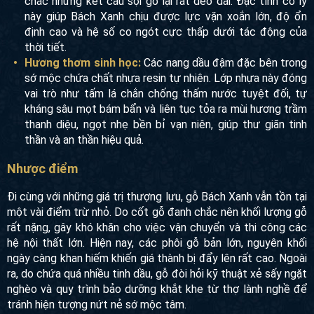
chắc nhưng kết cấu sợi gỗ lại rất dẻo dai. Đặc tính cơ lý
này giúp Bách Xanh chịu được lực vặn xoắn lớn, độ ổn
định cao và hệ số co ngót cực thấp dưới tác động của
thời tiết.
Hương thơm sinh học:
Các nang dầu đậm đặc bên trong
sớ mộc chứa chất nhựa resin tự nhiên. Lớp nhựa này đóng
vai trò như tấm lá chắn chống thấm nước tuyệt đối, tự
kháng sâu mọt bám bẩn và liên tục tỏa ra mùi hương trầm
thanh diệu, ngọt nhẹ bền bỉ vạn niên, giúp thư giãn tinh
thần và an thần hiệu quả.
Nhược điểm
Đi cùng với những giá trị thượng lưu, gỗ Bách Xanh vẫn tồn tại
một vài điểm trừ nhỏ. Do cốt gỗ đanh chắc nên khối lượng gỗ
rất nặng, gây khó khăn cho việc vận chuyển và thi công các
hệ nội thất lớn. Hiện nay, các phôi gỗ bản lớn, nguyên khối
ngày càng khan hiếm khiến giá thành bị đẩy lên rất cao. Ngoài
ra, do chứa quá nhiều tinh dầu, gỗ đòi hỏi kỹ thuật xẻ sấy ngặt
nghèo và quy trình bảo dưỡng khắt khe từ thợ lành nghề để
tránh hiện tượng nứt nẻ sớ mộc tâm.