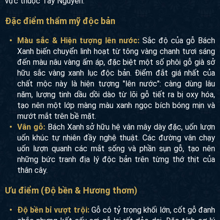
vực thuộc Tây Nguyên.
Đặc điểm thẩm mỹ độc bản
Màu sắc & Hiện tượng lên nước:
Sắc độ của gỗ Bách
Xanh biến chuyển linh hoạt từ tông vàng chanh tươi sáng
đến màu nâu vàng ấm áp, đặc biệt một số phôi gỗ già sở
hữu sắc vàng xanh lục độc bản. Điểm đắt giá nhất của
chất mộc này là hiện tượng "lên nước": càng dùng lâu
năm, lượng tinh dầu dồi dào từ lõi gỗ tiết ra bị oxy hóa,
tạo nên một lớp màng màu xanh ngọc bích bóng mịn và
mướt mắt trên bề mặt.
Vân gỗ:
Bách Xanh sở hữu hệ vân mây dày đặc, uốn lượn
uốn khúc tự nhiên đầy nghệ thuật. Các đường vân chạy
uốn lượn quanh các mắt sống và phần sụn gỗ, tạo nên
những bức tranh địa lý độc bản trên từng thớ thịt của
thân cây.
Ưu điểm (Độ bền & Hương thơm)
Độ bền bỉ vượt trội:
Gỗ có tỷ trọng khối lớn, cốt gỗ đanh