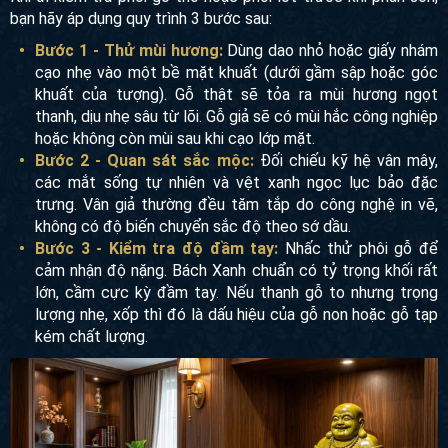
bạn hãy áp dụng quy trình 3 bước sau:
Bước 1 - Thử mùi hương:
Dùng dao nhỏ hoặc giấy nhám
cạo nhẹ vào một bề mặt khuất (dưới gầm sập hoặc góc
khuất của tượng). Gỗ thật sẽ tỏa ra mùi hương ngọt
thanh, dịu nhẹ sâu từ lõi. Gỗ giả sẽ có mùi hắc công nghiệp
hoặc không còn mùi sau khi cạo lớp mặt.
Bước 2 - Quan sát sắc mộc:
Đối chiếu kỹ hệ vân mây,
các mắt sống tự nhiên và vệt xanh ngọc lục bảo đặc
trưng. Vân giả thường đều tăm tắp do công nghệ in vẽ,
không có độ biến chuyển sắc độ theo sớ dầu.
Bước 3 - Kiểm tra độ đầm tay:
Nhấc thử phôi gỗ để
cảm nhận độ nặng. Bách Xanh chuẩn có tỷ trọng khối rất
lớn, cầm cực kỳ đầm tay. Nếu thanh gỗ to nhưng trọng
lượng nhẹ, xốp thì đó là dấu hiệu của gỗ non hoặc gỗ tạp
kém chất lượng.