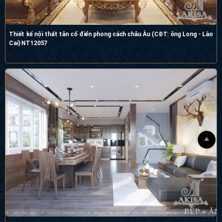
Thiết kế nội thất tân cổ điển phong cách châu Âu (CĐT: ông Long - Lào
Cai) NT12057