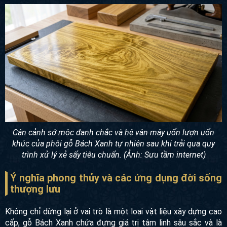
Cận cảnh sớ mộc đanh chắc và hệ vân mây uốn lượn uốn
khúc của phôi gỗ Bách Xanh tự nhiên sau khi trải qua quy
trình xử lý xẻ sấy tiêu chuẩn. (Ảnh: Sưu tầm internet)
Ý nghĩa phong thủy và các ứng dụng đời sống
thượng lưu
Không chỉ dừng lại ở vai trò là một loại vật liệu xây dựng cao
cấp, gỗ Bách Xanh chứa đựng giá trị tâm linh sâu sắc và là