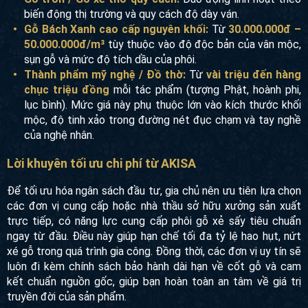
biến động thị trường và quy cách độ dày ván.
Gỗ Bách Xanh cao cấp nguyên khối:
Từ
30.000.000đ –
50.000.000đ/m³
tùy thuộc vào độ độc bản của vân mộc,
sụn gỗ và mức độ tích dầu của phôi.
Thành phẩm mỹ nghệ / Đồ thờ:
Từ
vài triệu đến hàng
chục triệu đồng
mỗi tác phẩm (tượng Phật, hoành phi,
lục bình). Mức giá này phụ thuộc lớn vào kích thước khối
mộc, độ tinh xảo trong đường nét đục chạm và tay nghề
của nghệ nhân.
Lời khuyên tối ưu chi phí từ AKISA
Để tối ưu hóa ngân sách đầu tư, gia chủ nên ưu tiên lựa chọn
các đơn vị cung cấp hoặc nhà thầu sở hữu xưởng sản xuất
trực tiếp, có năng lực cung cấp phôi gỗ xẻ sấy tiêu chuẩn
ngay từ đầu. Điều này giúp hạn chế tối đa tỷ lệ hao hụt, nứt
xé gỗ trong quá trình gia công. Đồng thời, các đơn vị uy tín sẽ
luôn đi kèm chính sách bảo hành dài hạn về cốt gỗ và cam
kết chuẩn nguồn gốc, giúp bạn hoàn toàn an tâm về giá trị
truyền đời của sản phẩm.