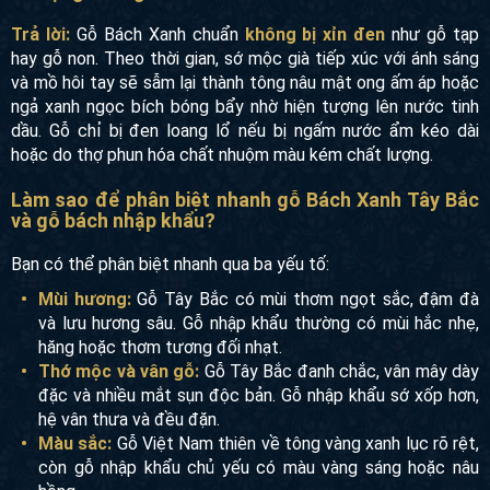
Trả lời:
Gỗ Bách Xanh chuẩn
không bị xỉn đen
như gỗ tạp
hay gỗ non. Theo thời gian, sớ mộc già tiếp xúc với ánh sáng
và mồ hôi tay sẽ sẫm lại thành tông nâu mật ong ấm áp hoặc
ngả xanh ngọc bích bóng bẩy nhờ hiện tượng lên nước tinh
dầu. Gỗ chỉ bị đen loang lổ nếu bị ngấm nước ẩm kéo dài
hoặc do thợ phun hóa chất nhuộm màu kém chất lượng.
Làm sao để phân biệt nhanh gỗ Bách Xanh Tây Bắc
và gỗ bách nhập khẩu?
Bạn có thể phân biệt nhanh qua ba yếu tố:
Mùi hương:
Gỗ Tây Bắc có mùi thơm ngọt sắc, đậm đà
và lưu hương sâu. Gỗ nhập khẩu thường có mùi hắc nhẹ,
hăng hoặc thơm tương đối nhạt.
Thớ mộc và vân gỗ:
Gỗ Tây Bắc đanh chắc, vân mây dày
đặc và nhiều mắt sụn độc bản. Gỗ nhập khẩu sớ xốp hơn,
hệ vân thưa và đều đặn.
Màu sắc:
Gỗ Việt Nam thiên về tông vàng xanh lục rõ rệt,
còn gỗ nhập khẩu chủ yếu có màu vàng sáng hoặc nâu