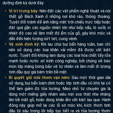
dưỡng định kỳ dưới đây:
Vị trí trưng bày:
Nên đặt các vật phẩm nghệ thuật và nội
thất gỗ Bách Xanh ở những nơi khô ráo, thông thoáng.
Tuyệt đối tránh để ánh nắng mặt trời chiếu trực tiếp hoặc
đặt quá gần các nguồn nhiệt lớn như bếp nấu, lò sưởi, vì
nhiệt độ cao sẽ làm mất độ ẩm của gỗ, gây khô mộc và
dẫn đến hiện tượng nứt tét, cong vênh.
Vệ sinh định kỳ:
Khi lau chùi bụi bẩn hàng tuần, bạn chỉ
nên sử dụng các loại khăn vải mềm đã được vắt kiệt
nước. Tuyệt đối không lạm dụng các loại hóa chất tẩy rửa
mạnh hoặc nước xịt kính công nghiệp, bởi chúng sẽ bào
mòn lớp màng bóng bảo vệ tự nhiên và làm mất đi lượng
tinh dầu quý giá bám trên bề mặt.
Bí quyết giữ mùi thơm vạn niên:
Sau một thời gian dài
sử dụng, bụi bẩn bám dính hoặc lớp tinh dầu cũ khô lại có
thể làm giảm độ tỏa hương. Mẹo nhỏ từ chuyên gia là
dùng một miếng giấy nhám siêu mịn xoa thật nhẹ nhàng
lên bề mặt gỗ, hoặc dùng khăn ấm vắt kiệt lau qua. Hành
động này giúp mở lại các lỗ sớ mộc khí, kích thích tinh
dầu từ sâu trong lõi tiếp tục tiết ra và tỏa hương thơm