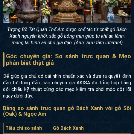
Tượng Bồ Tát Quán Thế Âm được chế tác từ chất gỗ Bách
Xanh nguyên khối, sắc gỗ bóng mịn giúp tụ khí an lành,
mang lại bình an cho gia đạo. (Ảnh: Sưu tầm internet)
Góc chuyên gia: So sánh trực quan & Mẹo
phân biệt thật giả
Để giúp gia chủ có cái nhìn chuẩn xác và đưa ra quyết định
đầu tư đúng đắn, các chuyên gia AKISA đã tổng hợp bảng
đối chiếu kỹ thuật cùng các mẹo kiểm tra phôi mộc cốt lõi
ngay dưới đây.
Bảng so sánh trực quan gỗ Bách Xanh với gỗ Sồi
(Oak) & Ngọc Am
Tiêu chí so sánh
Gỗ Bách Xanh