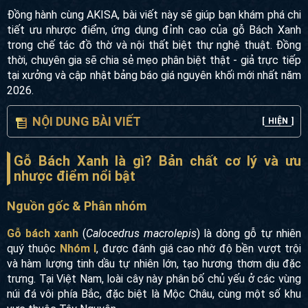
Đồng hành cùng AKISA, bài viết này sẽ giúp bạn khám phá chi
tiết ưu nhược điểm, ứng dụng đỉnh cao của gỗ Bách Xanh
trong chế tác đồ thờ và nội thất biệt thự nghệ thuật. Đồng
thời, chuyên gia sẽ chia sẻ mẹo phân biệt thật - giả trực tiếp
tại xưởng và cập nhật bảng báo giá nguyên khối mới nhất năm
2026.
NỘI DUNG BÀI VIẾT
[
HIỆN
]
Gỗ Bách Xanh là gì? Bản chất cơ lý và ưu
nhược điểm nổi bật
Nguồn gốc & Phân nhóm
Gỗ bách xanh
(
Calocedrus macrolepis
) là dòng gỗ tự nhiên
quý thuộc
Nhóm I
, được đánh giá cao nhờ độ bền vượt trội
và hàm lượng tinh dầu tự nhiên lớn, tạo hương thơm dịu đặc
trưng. Tại Việt Nam, loài cây này phân bố chủ yếu ở các vùng
núi đá vôi phía Bắc, đặc biệt là Mộc Châu, cùng một số khu