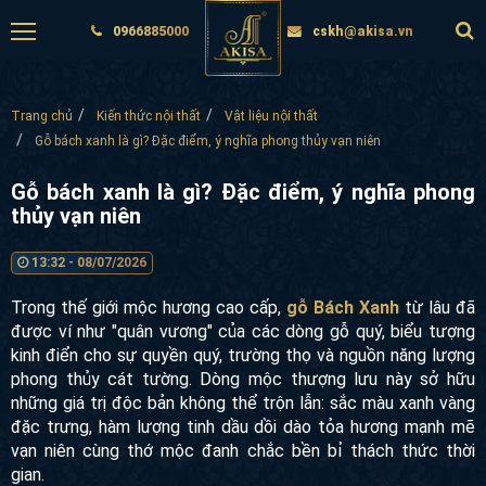
0966885000
cskh@akisa.vn
Trang chủ
Kiến thức nội thất
Vật liệu nội thất
Gỗ bách xanh là gì? Đặc điểm, ý nghĩa phong thủy vạn niên
Gỗ bách xanh là gì? Đặc điểm, ý nghĩa phong
thủy vạn niên
13:32 - 08/07/2026
Trong thế giới mộc hương cao cấp,
gỗ Bách Xanh
từ lâu đã
được ví như "quân vương" của các dòng gỗ quý, biểu tượng
kinh điển cho sự quyền quý, trường thọ và nguồn năng lượng
phong thủy cát tường. Dòng mộc thượng lưu này sở hữu
những giá trị độc bản không thể trộn lẫn: sắc màu xanh vàng
đặc trưng, hàm lượng tinh dầu dồi dào tỏa hương mạnh mẽ
vạn niên cùng thớ mộc đanh chắc bền bỉ thách thức thời
gian.