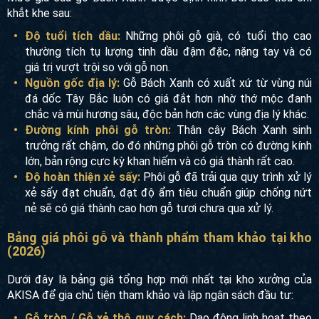
khắt khe sau:
Độ tuổi tích dầu:
Những phôi gỗ già, có tuổi thọ cao
thường tích tụ lượng tinh dầu đậm đặc, nặng tay và có
giá trị vượt trội so với gỗ non.
Nguồn gốc địa lý:
Gỗ Bách Xanh có xuất xứ từ vùng núi
đá dốc Tây Bắc luôn có giá đắt hơn nhờ thớ mộc đanh
chắc và mùi hương sâu, độc bản hơn các vùng địa lý khác.
Đường kính phôi gỗ tròn:
Thân cây Bách Xanh sinh
trưởng rất chậm, do đó những phôi gỗ tròn có đường kính
lớn, bản rộng cực kỳ khan hiếm và có giá thành rất cao.
Độ hoàn thiện xẻ sấy:
Phôi gỗ đã trải qua quy trình xử lý
xẻ sấy đạt chuẩn, đạt độ ẩm tiêu chuẩn giúp chống nứt
nẻ sẽ có giá thành cao hơn gỗ tươi chưa qua xử lý.
Bảng giá phôi gỗ và thành phẩm tham khảo tại kho
(2026)
Dưới đây là bảng giá tổng hợp mới nhất tại kho xưởng của
AKISA để gia chủ tiện tham khảo và lập ngân sách đầu tư:
Gỗ tròn / Gỗ xẻ thô quy cách:
Dao động linh hoạt theo