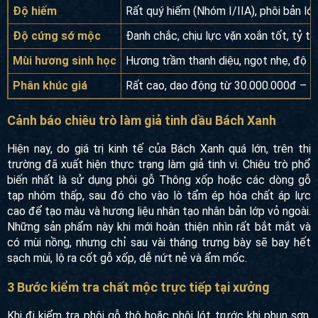
Độ hiếm
Rất quý hiếm (Nhóm I/IIA), phôi bản lớ
Độ cứng sớ mộc
Đanh chắc, chịu lực vặn xoắn tốt, tỷ trọ
Mùi hương sinh học
Hương trầm thanh diệu, ngọt nhẹ, độ lư
Phân khúc giá
Rất cao, dao động từ 30.000.000đ – 5
Cảnh báo chiêu trò làm giả tinh dầu Bách Xanh
Hiện nay, do giá trị kinh tế của Bách Xanh quá lớn, trên thị
trường đã xuất hiện thực trạng làm giả tinh vi. Chiêu trò phổ
biến nhất là sử dụng phôi gỗ Thông xốp hoặc các dòng gỗ
tạp nhóm thấp, sau đó cho vào lò tẩm ép hóa chất áp lực
cao để tạo màu và hương liệu nhân tạo nhân bản lớp vỏ ngoài.
Những sản phẩm này khi mới hoàn thiện nhìn rất bắt mắt và
có mùi nồng, nhưng chỉ sau vài tháng trưng bày sẽ bay hết
sạch mùi, lộ ra cốt gỗ xốp, dễ nứt nẻ và ẩm mốc.
3 Bước kiểm tra chất mộc trực tiếp tại xưởng
Khi đi kiểm tra phôi gỗ thô hoặc phôi lót trước khi phun sơn,