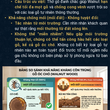
Cấu trúc ưu việt:
Thớ gỗ đanh chắc giúp Walnut
hạn
chế tối đa mọt gỗ
và
chống cong vênh
vượt trội so
với các loại gỗ tự nhiên thông thường.
Khả năng chống mối (mối đất) - Không tuyệt đối:
Tác nhân từ môi trường:
Cần nhìn nhận khách quan
sự thật rằng
mối thường từ đất xông lên
.
Không thể "miễn nhiễm":
Nếu gặp môi trường
thuận lợi, chúng có thể tấn công hầu hết các loại
gỗ, kể cả gỗ óc chó
. Không có bất kỳ loại gỗ tự
nhiên nào an toàn tuyệt đối trước tổ mối ngầm nếu
gia chủ không có biện pháp xử lý phòng ngừa từ ban
đầu.