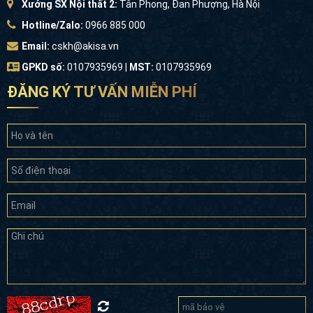
Xưởng SX Nội thất 2:
Tân Phong, Đan Phượng, Hà Nội
Hotline/Zalo:
0966 885 000
Email:
cskh@akisa.vn
GPKD số:
0107935969 |
MST:
0107935969
ĐĂNG KÝ TƯ VẤN MIỄN PHÍ