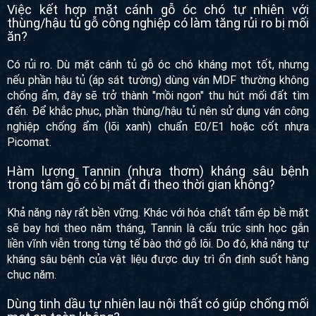
Việc kết hợp mặt cánh gỗ óc chó tự nhiên với
thùng/hậu tủ gỗ công nghiệp có làm tăng rủi ro bị mối
ăn?
Có rủi ro. Dù mặt cánh tủ gỗ óc chó kháng mọt tốt, nhưng
nếu phần hậu tủ (áp sát tường) dùng ván MDF thường không
chống ẩm, đây sẽ trở thành "mồi ngon" thu hút mối đất tìm
đến. Để khắc phục, phần thùng/hậu tủ nên sử dụng ván công
nghiệp chống ẩm (lõi xanh) chuẩn E0/E1 hoặc cốt nhựa
Picomat.
Hàm lượng Tannin (nhựa thơm) kháng sâu bệnh
trong tâm gỗ có bị mất đi theo thời gian không?
Khả năng này rất bền vững. Khác với hóa chất tẩm ép bề mặt
sẽ bay hơi theo năm tháng, Tannin là cấu trúc sinh học gắn
liền vĩnh viễn trong từng tế bào thớ gỗ lõi. Do đó, khả năng tự
kháng sâu bệnh của vật liệu được duy trì ổn định suốt hàng
chục năm.
Dùng tinh dầu tự nhiên lau nội thất có giúp chống mối