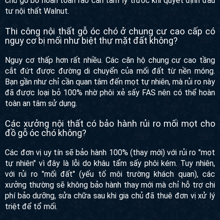
chủ gỡ bỏ hoàn toàn rào cản tâm lý trước khi quyết định đầu
tư nội thất Walnut.
Thi công nội thất gỗ óc chó ở chung cư cao cấp có
nguy cơ bị mối như biệt thự mặt đất không?
Nguy cơ thấp hơn rất nhiều. Các căn hộ chung cư cao tầng
cắt đứt được đường di chuyển của mối đất từ nền móng.
Bạn gần như chỉ cần quan tâm đến mọt tự nhiên, mà rủi ro này
đã được loại bỏ 100% nhờ phôi xẻ sấy FAS nên có thể hoàn
toàn an tâm sử dụng.
Các xưởng nội thất có bảo hành rủi ro mối mọt cho
đồ gỗ óc chó không?
Các đơn vị uy tín sẽ bảo hành 100% (thay mới) với rủi ro "mọt
tự nhiên" vì đây là lỗi do khâu tẩm sấy phôi kém. Tuy nhiên,
với rủi ro "mối đất" (yếu tố môi trường khách quan), các
xưởng thường sẽ không bảo hành thay mới mà chỉ hỗ trợ chi
phí bảo dưỡng, sửa chữa sau khi gia chủ đã thuê đơn vị xử lý
triệt để tổ mối.