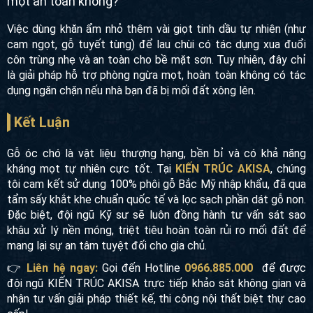
mọt an toàn không?
Việc dùng khăn ẩm nhỏ thêm vài giọt tinh dầu tự nhiên (như
cam ngọt, gỗ tuyết tùng) để lau chùi có tác dụng xua đuổi
côn trùng nhẹ và an toàn cho bề mặt sơn. Tuy nhiên, đây chỉ
là giải pháp hỗ trợ phòng ngừa mọt, hoàn toàn không có tác
dụng ngăn chặn nếu nhà bạn đã bị mối đất xông lên.
Kết Luận
Gỗ óc chó là vật liệu thượng hạng, bền bỉ và có khả năng
kháng mọt tự nhiên cực tốt. Tại
KIẾN TRÚC AKISA
, chúng
tôi cam kết sử dụng 100% phôi gỗ Bắc Mỹ nhập khẩu, đã qua
tẩm sấy khắt khe chuẩn quốc tế và lọc sạch phần dát gỗ non.
Đặc biệt, đội ngũ Kỹ sư sẽ luôn đồng hành tư vấn sát sao
khâu xử lý nền móng, triệt tiêu hoàn toàn rủi ro mối đất để
mang lại sự an tâm tuyệt đối cho gia chủ.
👉
Liên hệ ngay:
Gọi đến Hotline
0966.885.000
để được
đội ngũ KIẾN TRÚC AKISA trực tiếp khảo sát không gian và
nhận tư vấn giải pháp thiết kế, thi công nội thất biệt thự cao