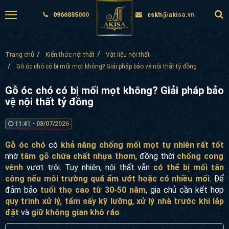
0966885000
cskh@akisa.vn
Trang chủ
Kiến thức nội thất
Vật liệu nội thất
Gỗ óc chó có bị mối mọt không? Giải pháp bảo vệ nội thất tỷ đồng
Gỗ óc chó có bị mối mọt không? Giải pháp bảo
vệ nội thất tỷ đồng
11:41 - 08/07/2026
Gỗ óc chó
có
khả năng chống mối mọt tự nhiên rất tốt
nhờ
tâm gỗ chứa chất nhựa thơm
, đồng thời
chống cong
vênh
vượt trội. Tuy nhiên, nội thất vẫn
có thể bị mối tấn
công nếu môi trường quá ẩm ướt hoặc có nhiều mối
. Để
đảm bảo
tuổi thọ cao từ 30-50 năm
, gia chủ cần kết hợp
quy trình xử lý, tẩm sấy kỹ lưỡng
,
xử lý nhà trước khi lắp
đặt
và
giữ không gian khô ráo
.