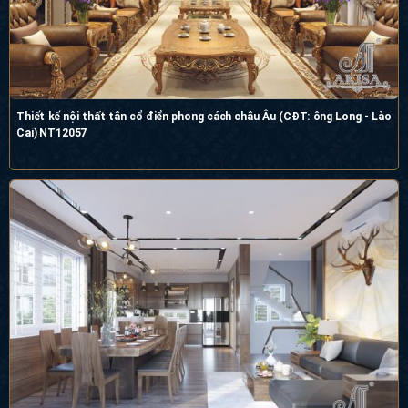
Thiết kế nội thất tân cổ điển phong cách châu Âu (CĐT: ông Long - Lào
Cai) NT12057