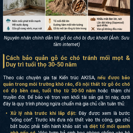
Nguyên nhân chính dẫn tới gỗ óc chó bị đục khoét (Ảnh: Sưu
tầm internet)
Cách bảo quản gỗ óc chó tránh mối mọt &
Duy trì tuổi thọ 30-50 năm
Theo các chuyên gia tại Kiến trúc AKISA,
nếu được bảo
quản trong môi trường khô ráo, đồ nội thất từ gỗ óc chó
có độ bền cao, tuổi thọ từ 30-50 năm
hoặc thậm chí
truyền đời. Để bảo vệ trọn vẹn khối tài sản giá trị này, dưới
đây là quy trình phòng ngừa chuẩn mà gia chủ cần tuân thủ:
Xử lý nhà trước khi lắp đặt:
Đây được xem là bước
"sống còn". Trước khi đưa nội thất vào thi công, gia chủ
bắt buộc phải tiến hành khảo sát và
diệt tổ mối quanh
nhà nếu có
. Việc bơm bả sinh học phòng chống vào hệ