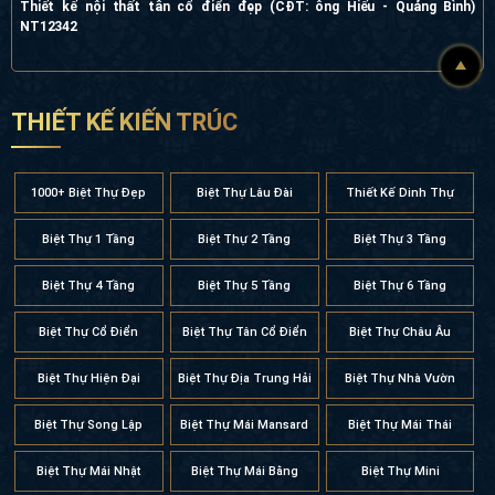
Thiết kế nội thất tân cổ điển đẹp (CĐT: ông Hiếu - Quảng Bình)
NT12342
THIẾT KẾ KIẾN TRÚC
1000+ Biệt Thự Đẹp
Biệt Thự Lâu Đài
Thiết Kế Dinh Thự
Biệt Thự 1 Tầng
Biệt Thự 2 Tầng
Biệt Thự 3 Tầng
Biệt Thự 4 Tầng
Biệt Thự 5 Tầng
Biệt Thự 6 Tầng
Biệt Thự Cổ Điển
Biệt Thự Tân Cổ Điển
Biệt Thự Châu Âu
Biệt Thự Hiện Đại
Biệt Thự Địa Trung Hải
Biệt Thự Nhà Vườn
Biệt Thự Song Lập
Biệt Thự Mái Mansard
Biệt Thự Mái Thái
Biệt Thự Mái Nhật
Biệt Thự Mái Bằng
Biệt Thự Mini