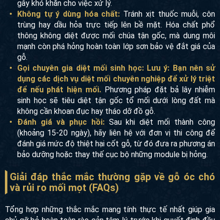
gây khó khăn cho việc xử lý.
Không tự ý dùng hóa chất:
Tránh xịt thuốc muỗi, côn
trùng hay dầu hỏa trực tiếp lên bề mặt. Hóa chất phổ
thông không diệt được mối chúa tận gốc, mà dung môi
mạnh còn phá hỏng hoàn toàn lớp sơn bảo vệ đắt giá của
gỗ.
Gọi chuyên gia diệt mối sinh học:
Lưu ý: Bạn nên sử
dụng các dịch vụ diệt mối chuyên nghiệp để xử lý triệt
để nếu phát hiện mối.
Phương pháp đặt bả lây nhiễm
sinh học sẽ tiêu diệt tận gốc tổ mối dưới lòng đất mà
không cần khoan đục hay tháo dỡ đồ gỗ.
Đánh giá và phục hồi:
Sau khi diệt mối thành công
(khoảng 15-20 ngày), hãy liên hệ với đơn vị thi công để
đánh giá mức độ thiệt hại cốt gỗ, từ đó đưa ra phương án
bảo dưỡng hoặc thay thế cục bộ những module bị hỏng.
Giải đáp thắc mắc thường gặp về gỗ óc chó
và rủi ro mối mọt (FAQs)
Tổng hợp những thắc mắc mang tính thực tế nhất giúp gia