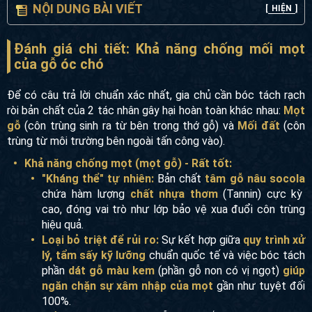
NỘI DUNG BÀI VIẾT
[
HIỆN
]
Đánh giá chi tiết: Khả năng chống mối mọt
của gỗ óc chó
Để có câu trả lời chuẩn xác nhất, gia chủ cần bóc tách rạch
ròi bản chất của 2 tác nhân gây hại hoàn toàn khác nhau:
Mọt
gỗ
(côn trùng sinh ra từ bên trong thớ gỗ) và
Mối đất
(côn
trùng từ môi trường bên ngoài tấn công vào).
Khả năng chống mọt (mọt gỗ) - Rất tốt:
"Kháng thể" tự nhiên:
Bản chất
tâm gỗ nâu socola
chứa hàm lượng
chất nhựa thơm
(Tannin) cực kỳ
cao, đóng vai trò như lớp bảo vệ xua đuổi côn trùng
hiệu quả.
Loại bỏ triệt để rủi ro:
Sự kết hợp giữa
quy trình xử
lý, tẩm sấy kỹ lưỡng
chuẩn quốc tế và việc bóc tách
phần
dát gỗ màu kem
(phần gỗ non có vị ngọt)
giúp
ngăn chặn sự xâm nhập của mọt
gần như tuyệt đối
100%.