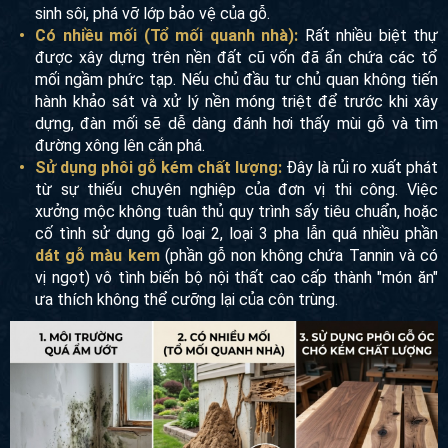
sinh sôi, phá vỡ lớp bảo vệ của gỗ.
Có nhiều mối (Tổ mối quanh nhà):
Rất nhiều biệt thự
được xây dựng trên nền đất cũ vốn đã ẩn chứa các tổ
mối ngầm phức tạp. Nếu chủ đầu tư chủ quan không tiến
hành khảo sát và xử lý nền móng triệt để trước khi xây
dựng, đàn mối sẽ dễ dàng đánh hơi thấy mùi gỗ và tìm
đường xông lên cắn phá.
Sử dụng phôi gỗ kém chất lượng:
Đây là rủi ro xuất phát
từ sự thiếu chuyên nghiệp của đơn vị thi công. Việc
xưởng mộc không tuân thủ quy trình sấy tiêu chuẩn, hoặc
cố tình sử dụng gỗ loại 2, loại 3 pha lẫn quá nhiều phần
dát gỗ màu kem
(phần gỗ non không chứa Tannin và có
vị ngọt) vô tình biến bộ nội thất cao cấp thành "món ăn"
ưa thích không thể cưỡng lại của côn trùng.