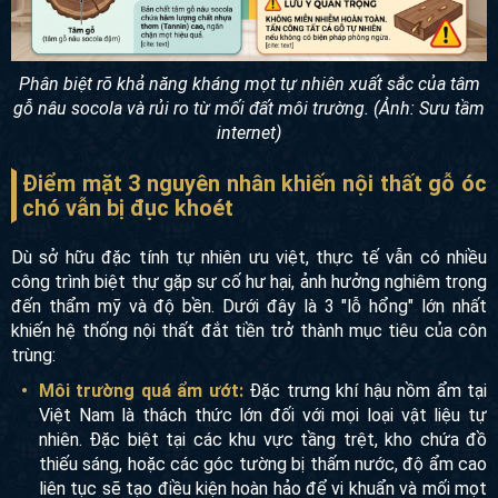
Phân biệt rõ khả năng kháng mọt tự nhiên xuất sắc của tâm
gỗ nâu socola và rủi ro từ mối đất môi trường. (Ảnh: Sưu tầm
internet)
Điểm mặt 3 nguyên nhân khiến nội thất gỗ óc
chó vẫn bị đục khoét
Dù sở hữu đặc tính tự nhiên ưu việt, thực tế vẫn có nhiều
công trình biệt thự gặp sự cố hư hại, ảnh hưởng nghiêm trọng
đến thẩm mỹ và độ bền. Dưới đây là 3 "lỗ hổng" lớn nhất
khiến hệ thống nội thất đắt tiền trở thành mục tiêu của côn
trùng:
Môi trường quá ẩm ướt:
Đặc trưng khí hậu nồm ẩm tại
Việt Nam là thách thức lớn đối với mọi loại vật liệu tự
nhiên. Đặc biệt tại các khu vực tầng trệt, kho chứa đồ
thiếu sáng, hoặc các góc tường bị thấm nước, độ ẩm cao
liên tục sẽ tạo điều kiện hoàn hảo để vi khuẩn và mối mọt