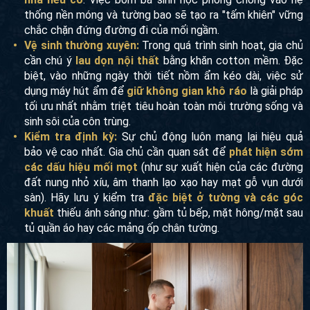
thống nền móng và tường bao sẽ tạo ra "tấm khiên" vững
chắc chặn đứng đường đi của mối ngầm.
Vệ sinh thường xuyên:
Trong quá trình sinh hoạt, gia chủ
cần chú ý
lau dọn nội thất
bằng khăn cotton mềm. Đặc
biệt, vào những ngày thời tiết nồm ẩm kéo dài, việc sử
dụng máy hút ẩm để
giữ không gian khô ráo
là giải pháp
tối ưu nhất nhằm triệt tiêu hoàn toàn môi trường sống và
sinh sôi của côn trùng.
Kiểm tra định kỳ:
Sự chủ động luôn mang lại hiệu quả
bảo vệ cao nhất. Gia chủ cần quan sát để
phát hiện sớm
các dấu hiệu mối mọt
(như sự xuất hiện của các đường
đất nung nhỏ xíu, âm thanh lạo xạo hay mạt gỗ vụn dưới
sàn). Hãy lưu ý kiểm tra
đặc biệt ở tường và các góc
khuất
thiếu ánh sáng như: gầm tủ bếp, mặt hông/mặt sau
tủ quần áo hay các mảng ốp chân tường.