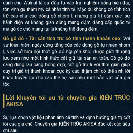
dành cho Walnut là sự đầu tư vào trải nghiệm sống hiện đại,
tôn vinh gu thẩm mỹ cá nhân tinh tế. Mặc dù không có tính tích
trữ cao như các dòng gỗ nhóm I, nhưng giá trị cảm xúc, sự
hãnh diện và không gian sống mang đậm đẳng cấp quốc tế
mà gỗ óc chó mang lại là không thể đong đếm.
Gỗ gõ đỏ - Tài sản tích trữ có tính thanh khoản cao:
Với
sự khan hiếm ngày càng tăng của các dòng gỗ tự nhiên nhóm
I, việc sở hữu nội thất gõ đỏ nguyên khối được giới thượng
lưu xem như một hình thức cất giữ tài sản an toàn. Gỗ gõ đỏ
càng dùng lâu càng bóng đẹp, cốt gỗ trơ lì với thời gian giúp
duy trì giá trị thanh khoản cực kỳ cao, thậm chí có thể sinh lời
hoặc truyền lại cho các thế hệ sau như một bảo vật của gia
tộc.
Lời khuyên tối ưu từ chuyên gia KIẾN TRÚC
AKISA
Sự lựa chọn vật liệu phản ánh cá tính và định hướng giá trị cốt
lõi của gia chủ. Chuyên gia KIẾN TRÚC AKISA đúc kết các tiêu
chí sau: