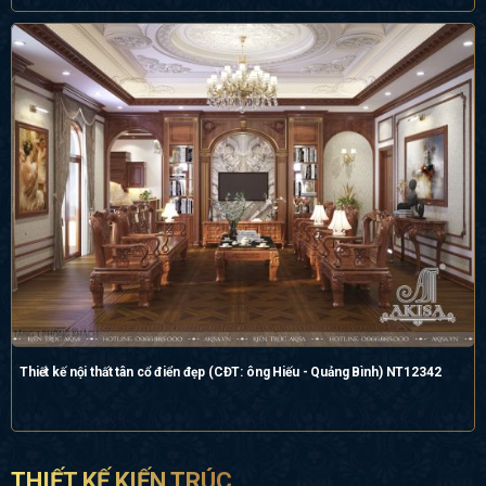
Thiết kế nội thất tân cổ điển đẹp (CĐT: ông Hiếu - Quảng Bình) NT12342
THIẾT KẾ KIẾN TRÚC