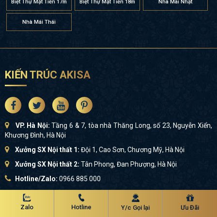
Biệt Thự Mặt Tiền 17m
Biệt Thự Mặt Tiền 18m
Nhà Mái Nhật
Nhà Mái Thái
KIẾN TRÚC AKISA
VP. Hà Nội:
Tầng 6 & 7, tòa nhà Thăng Long, số 23, Nguyễn Xiển,
Khương Đình, Hà Nội
Xưởng SX Nội thất 1:
Đội 1, Cao Sơn, Chương Mỹ, Hà Nội
Xưởng SX Nội thất 2:
Tân Phong, Đan Phượng, Hà Nội
Hotline/Zalo:
0966 885 000
Email:
cskh@akisa.vn
Zalo
Hotline
GPKD số:
0107935969 |
MST:
0107935969
Y/c Gọi lại
Ưu Đãi