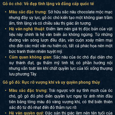
Gỗ óc chó: Vẻ đẹp tĩnh lặng và đẳng cấp quốc tế
Màu sắc đặc trưng:
Sở hữu sắc nâu chocolate mộc mạc
nhưng đầy uy lực, gỗ óc chó kiến tạo một không gian trầm
ấm, tĩnh lặng và có chiều sâu thị giác ấn tượng.
Hệ vân nghệ thuật:
Điểm làm nên giá trị độc bản của vật
liệu này chính là hệ vân biến ảo không ngừng. Từ những
đường vân sóng lượn đều đặn, vân cuộn xoáy mềm mại
cho đến các mắt vân nu hiếm có, tất cả phác họa nên một
bức tranh thiên nhiên tuyệt mỹ.
Cảm quan không gian:
Sắc nâu của óc chó đại diện cho
sự thành đạt, gu thẩm mỹ tinh tế, có phần hướng nội
nhưng vẫn toát lên khí chất quyền lực của lối sống thượng
lưu phương Tây.
Gỗ gõ đỏ: Rực rỡ vượng khí và uy quyền phong thủy
Màu sắc đặc trưng:
Trái ngược với sự tĩnh mịch của óc
chó, gỗ gõ đỏ phô diễn quyền lực ngay từ ánh nhìn đầu
tiên bằng tông màu đỏ vàng vượng khí, có thể biến thiên
sắc độ từ đỏ nhạt đến đỏ thẫm rực rỡ.
Hệ vân quyền quý:
Đặc sản thị giác làm nên tên tuổi của