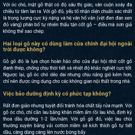
Với óc chó, mặt gỗ thật có độ sâu thị giác, vân cuộn xoáy đa
chiều từ tâm lan ra. Với gõ đỏ, yếu tố nhận diện chuẩn xác nhất
là trọng lượng cực kỳ nặng và hệ vân hổ vằn (vệt đen đan xen
đỏ vàng) phân bổ tự nhiên thấu tận cốt gỗ – điều mà sơn giả
không thể sao chép.
Hai loại gỗ này có dùng làm cửa chính đại hội ngoài
trời được không?
Gỗ gõ đỏ là lựa chọn hoàn hảo cho cửa đại hội nhờ cốt gỗ
đanh thép, chống chịu thời tiết và nhiệt độ khắc nghiệt cực tốt.
Ngược lại, gỗ óc chó dẻo dai nhưng chịu nắng gió kém hơn,
chỉ nên được ứng dụng cho các không gian nội thất trong nhà.
Việc bảo dưỡng định kỳ có phức tạp không?
Rất đơn giản nhưng tuyệt đối tránh hóa chất tẩy rửa mạnh. Với
gỗ óc chó, chỉ cần lau bằng khăn mềm ẩm rồi lau khô, định kỳ
thoa dầu dưỡng 1-2 lần/năm. Với gỗ gõ đỏ, việc lau chùi
thường xuyên bằng vải cotton mềm sẽ kích thích gỗ tự tiết
dầu, càng dùng càng lên nước bóng bẩy.