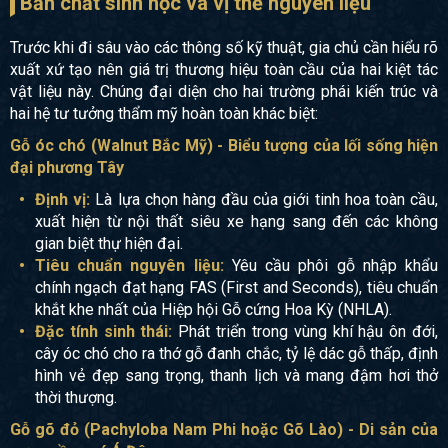
Bản chất sinh học và vị thế nguyên liệu
Trước khi đi sâu vào các thông số kỹ thuật, gia chủ cần hiểu rõ
xuất xứ tạo nên giá trị thương hiệu toàn cầu của hai kiệt tác
vật liệu này. Chúng đại diện cho hai trường phái kiến trúc và
hai hệ tư tưởng thẩm mỹ hoàn toàn khác biệt:
Gỗ óc chó (Walnut Bắc Mỹ) - Biểu tượng của lối sống hiện
đại phương Tây
Định vị:
Là lựa chọn hàng đầu của giới tinh hoa toàn cầu,
xuất hiện từ nội thất siêu xe hạng sang đến các không
gian biệt thự hiện đại.
Tiêu chuẩn nguyên liệu:
Yêu cầu phôi gỗ nhập khẩu
chính ngạch đạt hạng FAS (First and Seconds), tiêu chuẩn
khắt khe nhất của Hiệp hội Gỗ cứng Hoa Kỳ (NHLA).
Đặc tính sinh thái:
Phát triển trong vùng khí hậu ôn đới,
cây óc chó cho ra thớ gỗ đanh chắc, tỷ lệ dác gỗ thấp, định
hình vẻ đẹp sang trọng, thanh lịch và mang đậm hơi thở
thời thượng.
Gỗ gõ đỏ (Pachyloba Nam Phi hoặc Gõ Lào) - Di sản của