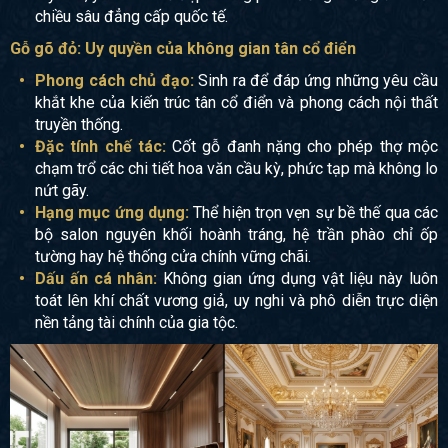
chiều sâu đẳng cấp quốc tế.
Gỗ gõ đỏ: Uy quyền của không gian tân cổ điển
Phong cách chủ đạo:
Sinh ra để đáp ứng những yêu cầu
khắt khe của kiến trúc tân cổ điển và phong cách nội thất
truyền thống.
Đặc tính chế tác:
Cốt gỗ đanh nặng cho phép thợ mộc
chạm trổ các chi tiết hoa văn cầu kỳ, phức tạp mà không lo
nứt gãy.
Hạng mục ứng dụng:
Thể hiện trọn vẹn sự bề thế qua các
bộ salon nguyên khối hoành tráng, hệ trần phào chỉ ốp
tường hay hệ thống cửa chính vững chãi.
Dấu ấn cá nhân:
Không gian ứng dụng vật liệu này luôn
toát lên khí chất vương giả, uy nghi và phô diễn trực diện
nền tảng tài chính của gia tộc.