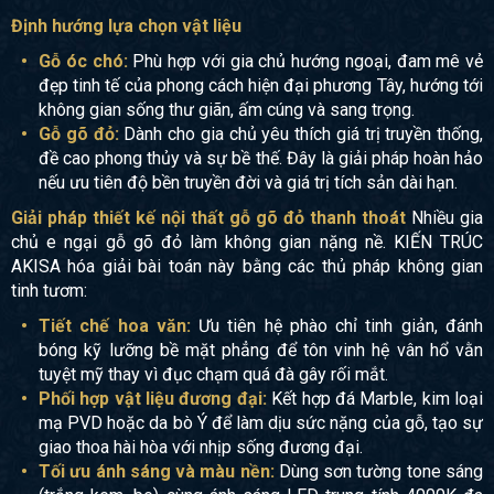
Định hướng lựa chọn vật liệu
Gỗ óc chó:
Phù hợp với gia chủ hướng ngoại, đam mê vẻ
đẹp tinh tế của phong cách hiện đại phương Tây, hướng tới
không gian sống thư giãn, ấm cúng và sang trọng.
Gỗ gõ đỏ:
Dành cho gia chủ yêu thích giá trị truyền thống,
đề cao phong thủy và sự bề thế. Đây là giải pháp hoàn hảo
nếu ưu tiên độ bền truyền đời và giá trị tích sản dài hạn.
Giải pháp thiết kế nội thất gỗ gõ đỏ thanh thoát
Nhiều gia
chủ e ngại gỗ gõ đỏ làm không gian nặng nề. KIẾN TRÚC
AKISA hóa giải bài toán này bằng các thủ pháp không gian
tinh tươm:
Tiết chế hoa văn:
Ưu tiên hệ phào chỉ tinh giản, đánh
bóng kỹ lưỡng bề mặt phẳng để tôn vinh hệ vân hổ vằn
tuyệt mỹ thay vì đục chạm quá đà gây rối mắt.
Phối hợp vật liệu đương đại:
Kết hợp đá Marble, kim loại
mạ PVD hoặc da bò Ý để làm dịu sức nặng của gỗ, tạo sự
giao thoa hài hòa với nhịp sống đương đại.
Tối ưu ánh sáng và màu nền:
Dùng sơn tường tone sáng