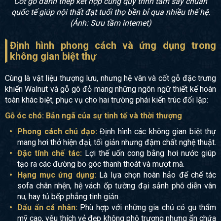
Cốt gỗ đanh thép kết hợp cùng quy trình tẩm sấy chuẩn
quốc tế giúp nội thất đạt tuổi thọ bền bỉ qua nhiều thế hệ.
(Ảnh: Sưu tầm internet)
Định hình phong cách và ứng dụng trong
không gian biệt thự
Cùng là vật liệu thượng lưu, nhưng hệ vân và cốt gỗ đặc trưng
khiến Walnut và gỗ gõ đỏ mang những ngôn ngữ thiết kế hoàn
toàn khác biệt, phục vụ cho hai trường phái kiến trúc đối lập:
Gỗ óc chó: Bản ngã của sự tinh tế và thời thượng
Phong cách chủ đạo:
Định hình các không gian biệt thự
mang hơi thở hiện đại, tối giản nhưng đậm chất nghệ thuật.
Đặc tính chế tác:
Lợi thế uốn cong bằng hơi nước giúp
tạo ra các đường bo góc thanh thoát và mượt mà.
Hạng mục ứng dụng:
Là lựa chọn hoàn hảo để chế tác
sofa chân nhện, hệ vách ốp tường đại sảnh phô diễn vân
nu, hay tủ bếp phẳng tinh giản.
Dấu ấn cá nhân:
Phù hợp với những gia chủ có gu thẩm
mỹ cao, yêu thích vẻ đẹp không phô trương nhưng ẩn chứa