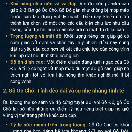
Khả năng chịu nén và va đập:
Với độ cứng Janka cao
gấp 2-3 lần gỗ Óc Chó, Gõ Đỏ gần như không bị móp méo
trước các tác động vật lý mạnh. Điều này khiến nó trở
thành lựa chọn số một cho các cấu kiện chịu lực như cầu
thang, cửa đại hội hoặc sàn nhà nơi có mật độ đi lại cao.
Trọng lượng và mật độ:
Khối lượng riêng lớn giúp gỗ có
cảm giác rất đằm và chắc tay. Tuy nhiên, điều này cũng
đặt ra yêu cầu cao hơn về kết cấu chịu lực của công trình
khi lắp đặt nội thất khối lượng lớn.
Độ ổn định cao:
Một điểm chuẩn đáng kinh ngạc của Gõ
Đỏ là tỉ lệ co ngót rất thấp mặc dù mật độ gỗ cao, giúp nó
thích nghi tốt với khí hậu nóng ẩm khắc nghiệt mà ít bị
cong vênh.
2. Gỗ Óc Chó: Tính dẻo dai và sự nhẹ nhàng tinh tế
Dù không thể so sánh về độ cứng tuyệt đối với Gõ Đỏ, gỗ Óc
Chó lại sở hữu những ưu điểm lý hóa riêng biệt giúp nó giữ
vững vị thế trong phân khúc cao cấp.
Tỷ lệ sức mạnh trên trọng lượng:
Gỗ Óc Chó có khối
lượng nhẹ hơn đáng kể (chỉ khoảng 2/3 so với Gõ Đỏ),