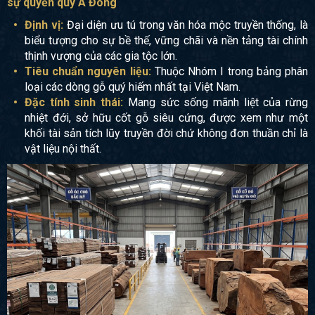
sự quyền quý Á Đông
Định vị:
Đại diện ưu tú trong văn hóa mộc truyền thống, là
biểu tượng cho sự bề thế, vững chãi và nền tảng tài chính
thịnh vượng của các gia tộc lớn.
Tiêu chuẩn nguyên liệu:
Thuộc Nhóm I trong bảng phân
loại các dòng gỗ quý hiếm nhất tại Việt Nam.
Đặc tính sinh thái:
Mang sức sống mãnh liệt của rừng
nhiệt đới, sở hữu cốt gỗ siêu cứng, được xem như một
khối tài sản tích lũy truyền đời chứ không đơn thuần chỉ là
vật liệu nội thất.