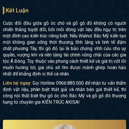
Kết Luận
Cuộc đối đầu giữa gỗ óc chó và gỗ gõ đỏ không có người
chiến thắng tuyệt đối, bởi mỗi dòng vật liệu đều ngự trị trên
một đỉnh cao kiến trúc riêng biệt. Nếu Walnut Bắc Mỹ kiến tạo
một không gian sống thời thượng, tĩnh lặng và tinh tế đậm
chất phương Tây, thì gõ đỏ lại là bảo chứng vĩnh cửu cho uy
quyền, vượng khí và nền tảng tài chính vững chãi của các gia
tộc Á Đông. Tùy thuộc vào phong cách thiết kế và giá trị cốt lõi
muốn hướng tới, gia chủ sẽ tìm được mảnh ghép hoàn hảo
nhất để khẳng định vị thế cá nhân.
Liên hệ ngay:
Gọi Hotline 0966.885.000 để nhận tư vấn thẩm
định vật liệu, phân biệt thật giả và nhận báo giá thiết kế, thi
công nội thất biệt thự gỗ óc chó Bắc Mỹ và gỗ gõ đỏ thượng
hạng từ chuyên gia KIẾN TRÚC AKISA!