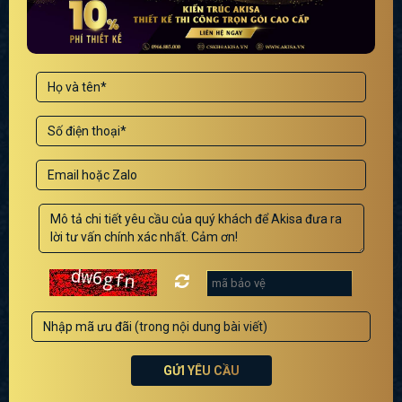
GỬI YÊU CẦU