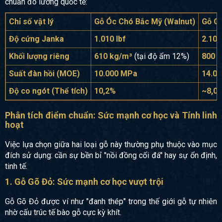
chuẩn đo lường quốc tế:
Chỉ số vật lý
Gỗ Óc Chó Bắc Mỹ (Walnut)
Gỗ G
Độ cứng Janka
1.010 lbf
2.100
Khối lượng riêng
610 kg/m³
(tại độ ẩm 12%)
800 -
Suất đàn hồi (MOE)
10.000 MPa
14.00
Độ co ngót (Thể tích)
10,2%
~8,0 
Phân tích điểm chuẩn: Sức mạnh cơ học và Tính linh
hoạt
Việc lựa chọn giữa hai loại gỗ này thường phụ thuộc vào mục
đích sử dụng: cần sự bền bỉ "nồi đồng cối đá" hay sự ổn định,
tinh tế.
1. Gỗ Gõ Đỏ: Sức mạnh cơ học vượt trội
Gỗ Gõ Đỏ được ví như "đanh thép" trong thế giới gỗ tự nhiên
nhờ cấu trúc tế bào gỗ cực kỳ khít.