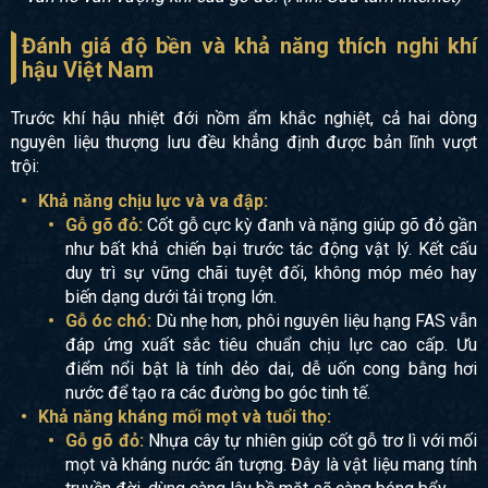
Đánh giá độ bền và khả năng thích nghi khí
hậu Việt Nam
Trước khí hậu nhiệt đới nồm ẩm khắc nghiệt, cả hai dòng
nguyên liệu thượng lưu đều khẳng định được bản lĩnh vượt
trội:
Khả năng chịu lực và va đập:
Gỗ gõ đỏ:
Cốt gỗ cực kỳ đanh và nặng giúp gõ đỏ gần
như bất khả chiến bại trước tác động vật lý. Kết cấu
duy trì sự vững chãi tuyệt đối, không móp méo hay
biến dạng dưới tải trọng lớn.
Gỗ óc chó:
Dù nhẹ hơn, phôi nguyên liệu hạng FAS vẫn
đáp ứng xuất sắc tiêu chuẩn chịu lực cao cấp. Ưu
điểm nổi bật là tính dẻo dai, dễ uốn cong bằng hơi
nước để tạo ra các đường bo góc tinh tế.
Khả năng kháng mối mọt và tuổi thọ:
Gỗ gõ đỏ:
Nhựa cây tự nhiên giúp cốt gỗ trơ lì với mối
mọt và kháng nước ấn tượng. Đây là vật liệu mang tính