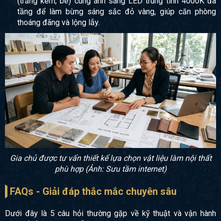
(trắng kem, be) cùng ánh sáng LED trung tính 4000K đa
tầng để làm bừng sáng sắc đỏ vàng, giúp căn phòng
thoáng đãng và lộng lẫy.
Gia chủ được tư vấn thiết kế lựa chọn vật liệu làm nội thất
phù hợp (Ảnh: Sưu tầm internet)
FAQs - Giải đáp thắc mắc chuyên sâu
Dưới đây là 5 câu hỏi thường gặp về kỹ thuật và vận hành