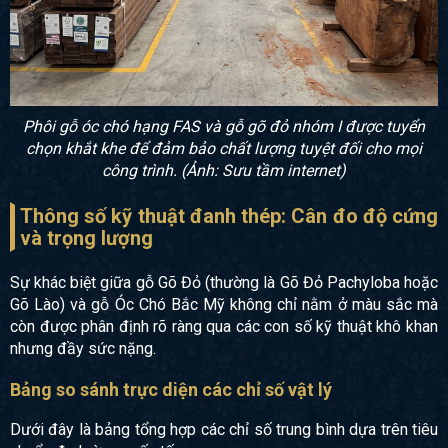
Phôi gỗ óc chó hạng FAS và gỗ gõ đỏ nhóm I được tuyển
chọn khắt khe để đảm bảo chất lượng tuyệt đối cho mọi
công trình. (Ảnh: Sưu tầm internet)
Thông số kỹ thuật đanh thép: Cân đo độ cứng
và trọng lượng
Sự khác biệt giữa gỗ Gõ Đỏ (thường là Gõ Đỏ Pachyloba hoặc
Gõ Lào) và gỗ Óc Chó Bắc Mỹ không chỉ nằm ở màu sắc mà
còn được phân định rõ ràng qua các con số kỹ thuật khô khan
nhưng đầy sức nặng.
Bảng so sánh trực diện các chỉ số vật lý
Dưới đây là bảng tổng hợp các chỉ số trung bình dựa trên tiêu