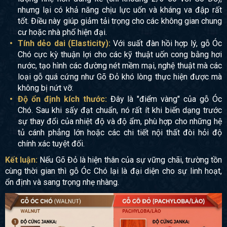
nhưng lại có khả năng chịu lực uốn và kháng va đập rất
tốt. Điều này giúp giảm tải trọng cho các không gian chung
cư hoặc nhà phố hiện đại.
Tính dẻo dai (Elasticity):
Với suất đàn hồi hợp lý, gỗ Óc
Chó cực kỳ thuận lợi cho các kỹ thuật uốn cong bằng hơi
nước, tạo hình các đường nét mềm mại, nghệ thuật mà các
loại gỗ quá cứng như Gõ Đỏ khó lòng thực hiện được mà
không bị nứt vỡ.
Độ ổn định kích thước:
Đây là "điểm vàng" của gỗ Óc
Chó. Sau khi sấy đạt chuẩn, nó rất ít khi biến dạng trước
sự thay đổi của nhiệt độ và độ ẩm, phù hợp cho những hệ
tủ cánh phẳng lớn hoặc các chi tiết nội thất đòi hỏi độ
chính xác tuyệt đối.
Kết luận:
Nếu Gõ Đỏ là hiện thân của sự vững chãi, trường tồn
cùng thời gian thì gỗ Óc Chó lại là đại diện cho sự linh hoạt,
ổn định và sang trọng nhẹ nhàng.