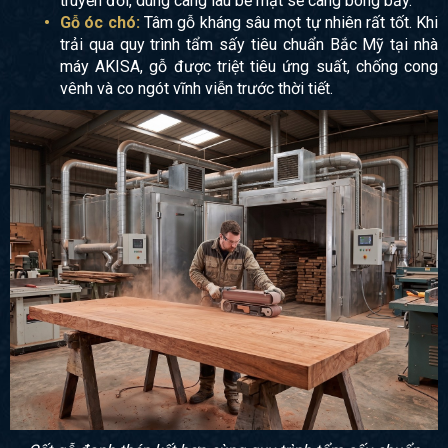
truyền đời, dùng càng lâu bề mặt sẽ càng bóng bẩy.
Gỗ óc chó:
Tâm gỗ kháng sâu mọt tự nhiên rất tốt. Khi
trải qua quy trình tẩm sấy tiêu chuẩn Bắc Mỹ tại nhà
máy AKISA, gỗ được triệt tiêu ứng suất, chống cong
vênh và co ngót vĩnh viễn trước thời tiết.