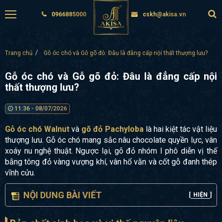
0966885000
cskh@akisa.vn
Trang chủ
Gỗ óc chó và Gỗ gõ đỏ: Đâu là đẳng cấp nội thất thượng lưu?
Gỗ óc chó và Gỗ gõ đỏ: Đâu là đẳng cấp nội
thất thượng lưu?
11:36 - 08/07/2026
Gỗ óc chó Walnut
và
gõ đỏ Pachyloba
là hai kiệt tác vật liệu
thượng lưu. Gỗ óc chó mang sắc nâu chocolate quyền lực, vân
xoáy nu nghệ thuật. Ngược lại, gõ đỏ nhóm I phô diễn vị thế
bằng tông đỏ vàng vượng khí, vân hổ vằn và cốt gỗ đanh thép
vĩnh cửu.
NỘI DUNG BÀI VIẾT
[
HIỆN
]