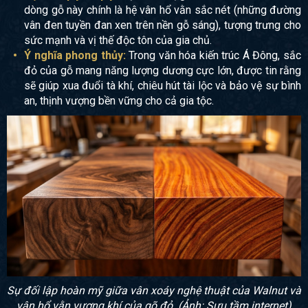
dòng gỗ này chính là hệ vân hổ vằn sắc nét (những đường
vân đen tuyền đan xen trên nền gỗ sáng), tượng trưng cho
sức mạnh và vị thế độc tôn của gia chủ.
Ý nghĩa phong thủy:
Trong văn hóa kiến trúc Á Đông, sắc
đỏ của gỗ mang năng lượng dương cực lớn, được tin rằng
sẽ giúp xua đuổi tà khí, chiêu hút tài lộc và bảo vệ sự bình
an, thịnh vượng bền vững cho cả gia tộc.
Sự đối lập hoàn mỹ giữa vân xoáy nghệ thuật của Walnut và
vân hổ vằn vượng khí của gõ đỏ. (Ảnh: Sưu tầm internet)