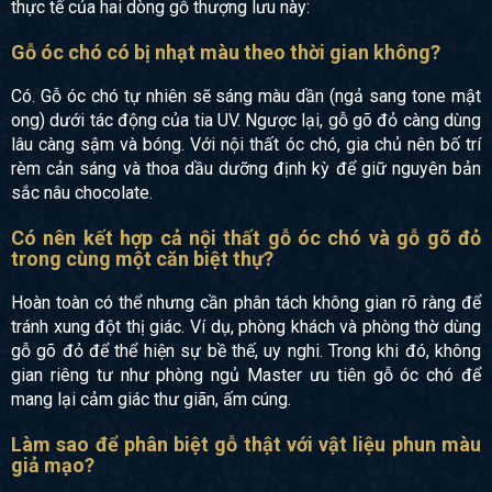
thực tế của hai dòng gỗ thượng lưu này:
Gỗ óc chó có bị nhạt màu theo thời gian không?
Có. Gỗ óc chó tự nhiên sẽ sáng màu dần (ngả sang tone mật
ong) dưới tác động của tia UV. Ngược lại, gỗ gõ đỏ càng dùng
lâu càng sậm và bóng. Với nội thất óc chó, gia chủ nên bố trí
rèm cản sáng và thoa dầu dưỡng định kỳ để giữ nguyên bản
sắc nâu chocolate.
Có nên kết hợp cả nội thất gỗ óc chó và gỗ gõ đỏ
trong cùng một căn biệt thự?
Hoàn toàn có thể nhưng cần phân tách không gian rõ ràng để
tránh xung đột thị giác. Ví dụ, phòng khách và phòng thờ dùng
gỗ gõ đỏ để thể hiện sự bề thế, uy nghi. Trong khi đó, không
gian riêng tư như phòng ngủ Master ưu tiên gỗ óc chó để
mang lại cảm giác thư giãn, ấm cúng.
Làm sao để phân biệt gỗ thật với vật liệu phun màu
giả mạo?